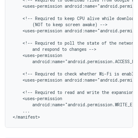
<uses-permission
android:name="android.permiss
<!--
Required
to
keep
CPU
alive
while
download
(NOT
to
keep
screen
awake)
<uses-permission
android:name="android.permiss
<!--
Required
to
poll
the
state
of
the
network
and
respond
to
changes
android:name="android.permission.ACCESS_NE
<!--
Required
to
check
whether
Wi-Fi
is
enable
<uses-permission
android:name="android.permiss
<!--
Required
to
read
and
write
the
expansion
android:name="android.permission.WRITE_EX
...

</manifest>