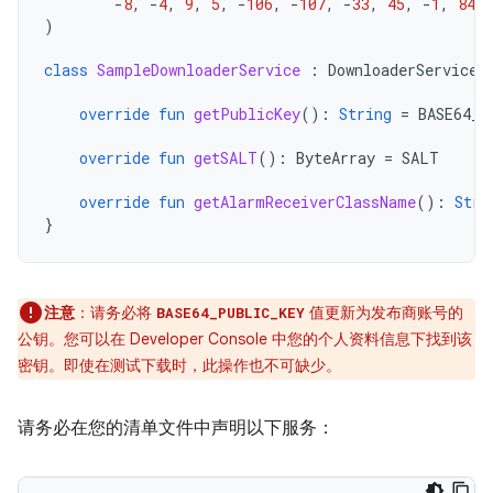
-
8
,
-
4
,
9
,
5
,
-
106
,
-
107
,
-
33
,
45
,
-
1
,
84
)
class
SampleDownloaderService
:
DownloaderService
(
override
fun
getPublicKey
():
String
=
BASE64_P
override
fun
getSALT
():
ByteArray
=
SALT
override
fun
getAlarmReceiverClassName
():
Stri
}
注意
：请务必将
值更新为发布商账号的
BASE64_PUBLIC_KEY
公钥。您可以在 Developer Console 中您的个人资料信息下找到该
密钥。即使在测试下载时，此操作也不可缺少。
请务必在您的清单文件中声明以下服务：