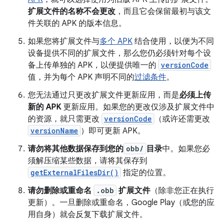
扩展文件的名称不会更改
，而且它会保留最初与该文
件关联的 APK 的版本信息。
如果您将扩展文件与
多个 APK
结合使用，以便为不同
设备提供不同的扩展文件，那么您仍必须针对每个设
备上传单独的 APK，以便提供唯一的
versionCode
值，并为每个 APK 声明不同的
过滤条件
。
您无法通过只更改扩展文件更新应用，而是
必须上传
新的 APK
更新应用。如果您的更改仅涉及扩展文件中
的资源，就只需更改
versionCode
（或许还需更改
versionName
）即可更新 APK。
请勿将其他数据保存到您的
obb/
目录
中。如果您必
须解压缩某些数据，请将其保存到
getExternalFilesDir()
指定的位置。
请勿删除或重命名
.obb
扩展文件
（除非您正在执行
更新）。一旦删除或重命名，Google Play（或您的应
用自身）就会反复下载扩展文件。