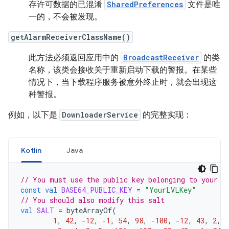
存许可数据的已混淆
SharedPreferences
文件是唯
一的，不会被发现。
getAlarmReceiverClassName()
此方法必须返回应用中的
BroadcastReceiver
的类
名称，该类会接收关于重新启动下载的警报。在某些
情况下，当下载程序服务被意外终止时，就会出现这
种警报。
例如，以下是
DownloaderService
的完整实现：
Kotlin
Java
// You must use the public key belonging to your p
const
val
BASE64_PUBLIC_KEY
=
"YourLVLKey"
// You should also modify this salt
val
SALT
=
byteArrayOf
(
1
,
42
,
-
12
,
-
1
,
54
,
98
,
-
100
,
-
12
,
43
,
2
,