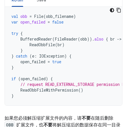
Kotlin
Java
val
obb
=
File
(
obb_filename
)
var
open_failed
=
false
try
{
BufferedReader
(
FileReader
(
obb
)).
also
{
br
-
ReadObbFile
(
br
)
}
}
catch
(
e
:
IOException
)
{
open_failed
=
true
}
if
(
open_failed
)
{
// request READ_EXTERNAL_STORAGE permission be
ReadObbFileWithPermission
()
}
如果您必须解压缩扩展文件的内容，请
不要
在随后删除
OBB
扩展文件，也
不要
将解压缩后的数据保存在同一目录