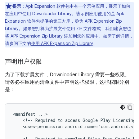
提示
：Apk Expansion 软件包中有一个示例应用，展示了如何
在应用中使用 Downloader Library。该示例应用使用的是 Apk
Expansion 软件包提供的第三方库，称为 APK Expansion Zip
Library。如果您打算为扩展文件使用 ZIP 文件格式，我们建议您也
将 APK Expansion Zip Library 添加到您的应用中。如需了解详情，
请参阅下文的
使用 APK Expansion Zip Library
。
声明用户权限
为了下载扩展文件，Downloader Library 需要一些权限。
请务必在应用的清单文件中声明这些权限，这些权限分别
是：
<manifest
<!--
Required
to
access
Google
Play
Licensing
<uses-permission
android:name="com.android.ven
<!--
Required
to
download
files
from
Google
Pl