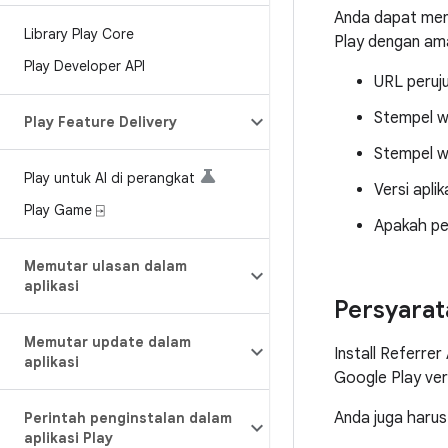
Anda dapat meng
Library Play Core
Play dengan ama
Play Developer API
URL peruju
Stempel wak
Play Feature Delivery
Stempel wa
Play untuk AI di perangkat
Versi aplik
Play Game ⍈
Apakah pe
Memutar ulasan dalam
aplikasi
Persyarat
Memutar update dalam
Install Referrer
aplikasi
Google Play vers
Anda juga harus
Perintah penginstalan dalam
aplikasi Play