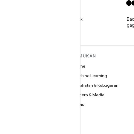
X
Ikuti @GooglePlayBiz untuk
Bac
mendapatkan berita dan
gag
dukungan
SELENGKAPNYA
TEMUKAN
TENTANG ANDROID
Game
Android
Machine Learning
Android untuk Perusahaan
Kesehatan & Kebugaran
Keamanan
Kamera & Media
Source
Privasi
Berita
5G
Blog
Podcast