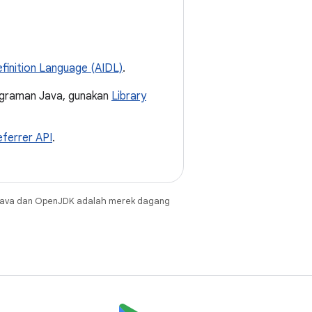
finition Language (AIDL)
.
graman Java, gunakan
Library
Referrer API
.
Java dan OpenJDK adalah merek dagang