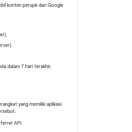
il konten perujuk dari Google
er).
erver).
nda dalam 7 hari terakhir.
erangkat yang memiliki aplikasi
ersebut.
ferrer API.