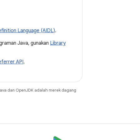
finition Language (AIDL)
.
graman Java, gunakan
Library
Referrer API
.
Java dan OpenJDK adalah merek dagang