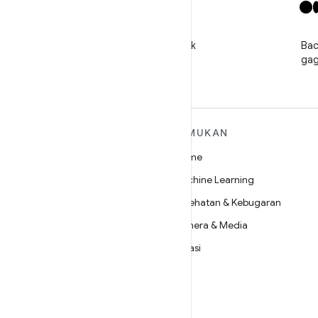
X
Ikuti @GooglePlayBiz untuk
Bac
mendapatkan berita dan
gag
dukungan
SELENGKAPNYA
TEMUKAN
TENTANG ANDROID
Game
Android
Machine Learning
Android untuk Perusahaan
Kesehatan & Kebugaran
Keamanan
Kamera & Media
Source
Privasi
Berita
5G
Blog
Podcast