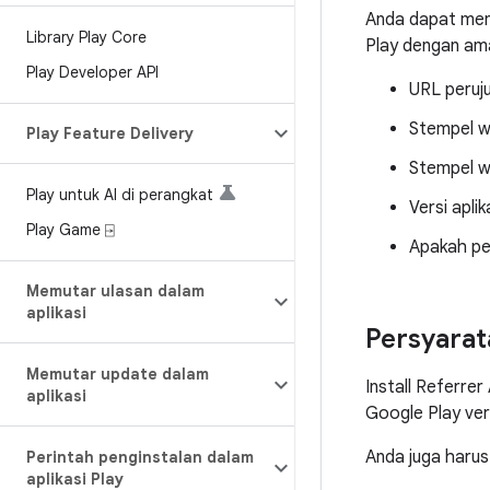
Anda dapat meng
Library Play Core
Play dengan ama
Play Developer API
URL peruju
Stempel wak
Play Feature Delivery
Stempel wa
Play untuk AI di perangkat
Versi aplik
Play Game ⍈
Apakah pe
Memutar ulasan dalam
aplikasi
Persyarat
Memutar update dalam
Install Referrer
aplikasi
Google Play vers
Anda juga harus
Perintah penginstalan dalam
aplikasi Play