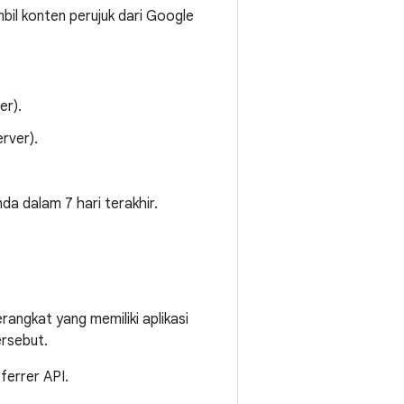
il konten perujuk dari Google
er).
erver).
nda dalam 7 hari terakhir.
erangkat yang memiliki aplikasi
ersebut.
ferrer API.