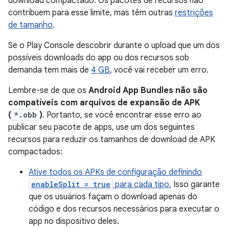
download compactado. Os pacotes de recursos não
contribuem para esse limite, mas têm outras
restrições
de tamanho
.
Se o Play Console descobrir durante o upload que um dos
possíveis downloads do app ou dos recursos sob
demanda tem mais de
4 GB
, você vai receber um erro.
Lembre-se de que os
Android App Bundles não são
compatíveis com arquivos de expansão de APK
(
*.obb
)
. Portanto, se você encontrar esse erro ao
publicar seu pacote de apps, use um dos seguintes
recursos para reduzir os tamanhos de download de APK
compactados:
Ative todos os APKs de configuração definindo
enableSplit = true
para cada tipo.
Isso garante
que os usuários façam o download apenas do
código e dos recursos necessários para executar o
app no dispositivo deles.