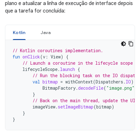
plano e atualizar a linha de execução de interface depois
que a tarefa for concluída:
Kotlin
Java
// Kotlin coroutines implementation.
fun
onClick
(
v
:
View
)
{
// Launch a coroutine in the lifecycle scope (
lifecycleScope
.
launch
{
// Run the blocking task on the IO dispatc
val
bitmap
=
withContext
(
Dispatchers
.
IO
)
{
BitmapFactory
.
decodeFile
(
"image.png"
)
}
// Back on the main thread, update the UI.
imageView
.
setImageBitmap
(
bitmap
)
}
}