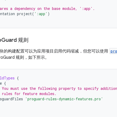
ares a dependency on the base module, ':app'.
ntation
project
(
':app'
)
o
Guard 规则
块的构建配置可以为应用项目启用代码缩减，但您可以使用
pr
oGuard 规则，如下所示。
ldTypes
{
e
{
 You must use the following property to specify additio
 rules for feature modules.
oguardFiles
'proguard-rules-dynamic-features.pro'