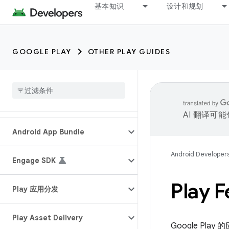
基本知识
设计和规划
GOOGLE PLAY
OTHER PLAY GUIDES
AI 翻译可
Android App Bundle
Android Developer
Engage SDK
Play 
Play 应用分发
Play Asset Delivery
Google Pla