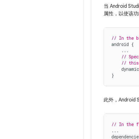
当 Android
属性，以使该功
// In the b
android
{
...
// Spec
// this
dynamic
}
此外，Andro
// In the f
...
dependencie