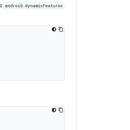
加
android.dynamicFeatures