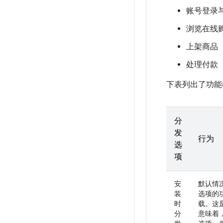
账号登录
浏览在线
上架商品
处理付款
下表列出了功能
分
发
行为
选
项
安
默认情
装
选项的
时
载。这
分
意味着