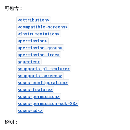
可包含：
<attribution>
<compatible-screens>
<instrumentation>
<permission>
<permission-group>
<permission-tree>
<queries>
<supports-gl-texture>
<supports-screens>
<uses-configuration>
<uses-feature>
<uses-permission>
<uses-permission-sdk-23>
<uses-sdk>
说明：