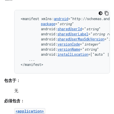
<manifest
xmlns:
android
package
="
string
android:
sharedUserId
="
string
android:
sharedUserLabel
="
string
res
android:
sharedUserMaxSdkVersion
="
in
android:
versionCode
="
integer
android:
versionName
="
string
android:
installLocation
=["auto"
|
"
...

</manifest>
包含于：
无
必须包含：
<application>