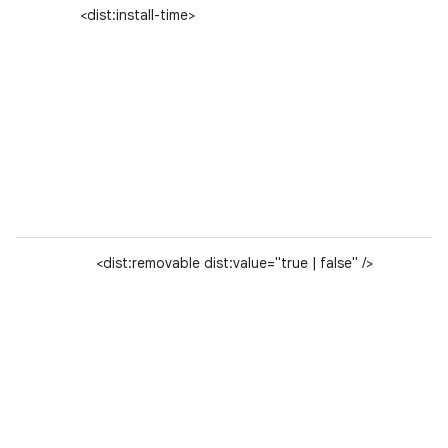
<dist:install-time>
<dist:removable dist:value="true | false" />