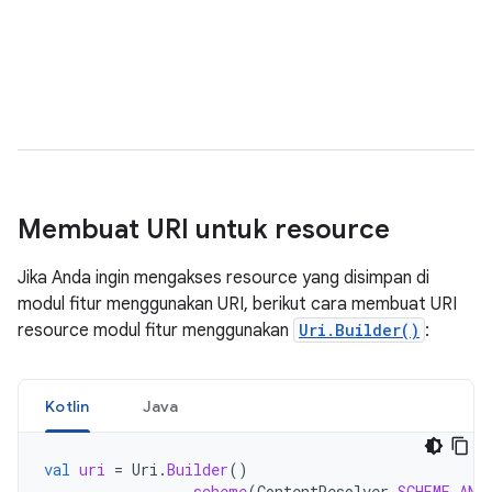
Membuat URI untuk resource
Jika Anda ingin mengakses resource yang disimpan di
modul fitur menggunakan URI, berikut cara membuat URI
resource modul fitur menggunakan
Uri.Builder()
:
Kotlin
Java
val
uri
=
Uri
.
Builder
()
.
scheme
(
ContentResolver
.
SCHEME_AND