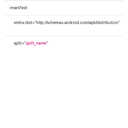
<manifest
xmlns:dist="http://schemas.android.com/apk/distribution"
split="
split_name
"