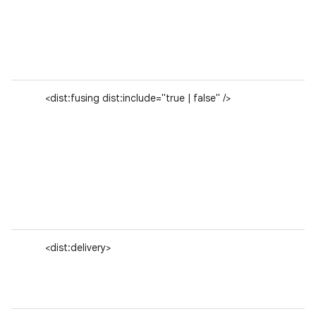
<dist:fusing dist:include="true | false" />
<dist:delivery>