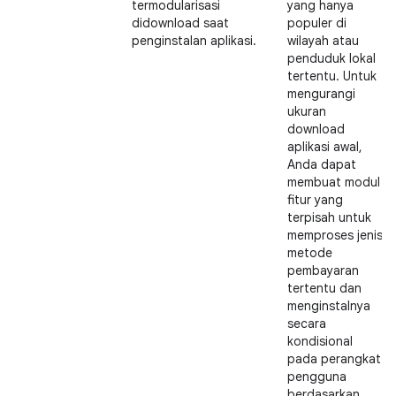
termodularisasi
yang hanya
didownload saat
populer di
penginstalan aplikasi.
wilayah atau
penduduk lokal
tertentu. Untuk
mengurangi
ukuran
download
aplikasi awal,
Anda dapat
membuat modul
fitur yang
terpisah untuk
memproses jenis
metode
pembayaran
tertentu dan
menginstalnya
secara
kondisional
pada perangkat
pengguna
berdasarkan