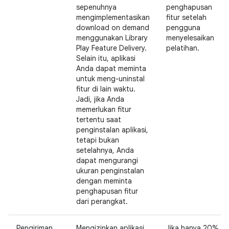
sepenuhnya
penghapusan
mengimplementasikan
fitur setelah
download on demand
pengguna
menggunakan Library
menyelesaikan
Play Feature Delivery.
pelatihan.
Selain itu, aplikasi
Anda dapat meminta
untuk meng-uninstal
fitur di lain waktu.
Jadi, jika Anda
memerlukan fitur
tertentu saat
penginstalan aplikasi,
tetapi bukan
setelahnya, Anda
dapat mengurangi
ukuran penginstalan
dengan meminta
penghapusan fitur
dari perangkat.
Pengiriman
Mengizinkan aplikasi
Jika hanya 20%