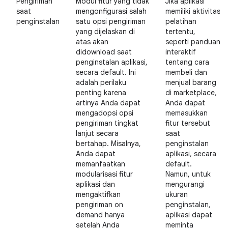
Pengiriman
Modul fitur yang tidak
Jika aplikasi
saat
mengonfigurasi salah
memiliki aktivitas
penginstalan
satu opsi pengiriman
pelatihan
yang dijelaskan di
tertentu,
atas akan
seperti panduan
didownload saat
interaktif
penginstalan aplikasi,
tentang cara
secara default. Ini
membeli dan
adalah perilaku
menjual barang
penting karena
di marketplace,
artinya Anda dapat
Anda dapat
mengadopsi opsi
memasukkan
pengiriman tingkat
fitur tersebut
lanjut secara
saat
bertahap. Misalnya,
penginstalan
Anda dapat
aplikasi, secara
memanfaatkan
default.
modularisasi fitur
Namun, untuk
aplikasi dan
mengurangi
mengaktifkan
ukuran
pengiriman on
penginstalan,
demand hanya
aplikasi dapat
setelah Anda
meminta