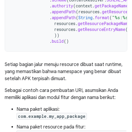
.
authority
(
context
.
getPackageName
(
.
appendPath
(
resources
.
getResourceT
.
appendPath
(
String
.
format
(
"%s:%s"
resources
.
getResourcePackageName
resources
.
getResourceEntryName
(
r
))
.
build
()
Setiap bagian jalur menuju resource dibuat saat runtime,
yang memastikan bahwa namespace yang benar dibuat
setelah APK terpisah dimuat.
Sebagai contoh cara pembuatan URI, asumsikan Anda
memiliki aplikasi dan modul fitur dengan nama berikut:
Nama paket aplikasi:
com.example.my_app_package
Nama paket resource pada fitur: