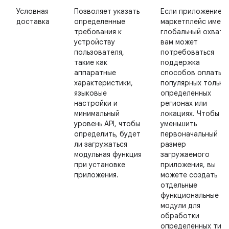
Условная
Позволяет указать
Если приложение-
доставка
определенные
маркетплейс имеет
требования к
глобальный охват,
устройству
вам может
пользователя,
потребоваться
такие как
поддержка
аппаратные
способов оплаты,
характеристики,
популярных только
языковые
определенных
настройки и
регионах или
минимальный
локациях. Чтобы
уровень API, чтобы
уменьшить
определить, будет
первоначальный
ли загружаться
размер
модульная функция
загружаемого
при установке
приложения, вы
приложения.
можете создать
отдельные
функциональные
модули для
обработки
определенных тип