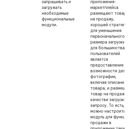
запрашивать и
приложения-
загружать
маркетплейса
необходимые
размещают товары
функциональные
на продажу,
модули.
хорошей стратеги
для уменьшения
первоначального
размера загрузки
для большинства
пользователей
является
предоставление
возможности дела
фотографии,
включая описание
товара, и размеща
товар на продажу 
качестве загрузки 
запросу. То есть,
можно настроить
модуль для функци
продажи в
приложении таким