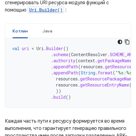
сгенерировать URI ресурса модуля функций с
помощью
Uri.Builder()
:
Котлин
Java
val
uri
=
Uri
.
Builder
()
.
scheme
(
ContentResolver
.
SCHEME_AND
.
authority
(
context
.
getPackageName
(
.
appendPath
(
resources
.
getResourceT
.
appendPath
(
String
.
format
(
"%s:%s"
resources
.
getResourcePackageName
resources
.
getResourceEntryName
(
r
))
.
build
()
Каждая часть пути к ресурсу формируется во время
выполнения, что гарантирует генерацию правильного
пространства имен после загрузки разделенных APK-