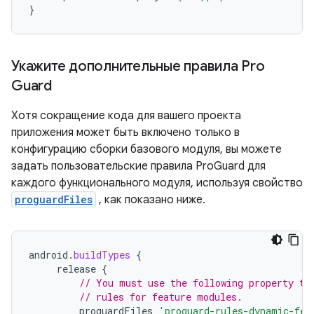
}
Укажите дополнительные правила Pro
Guard
Хотя сокращение кода для вашего проекта
приложения может быть включено только в
конфигурацию сборки базового модуля, вы можете
задать пользовательские правила ProGuard для
каждого функционального модуля, используя свойство
proguardFiles
, как показано ниже.
android
.
buildTypes
{
release
{
// You must use the following property to
// rules for feature modules.
proguardFiles
'proguard-rules-dynamic-fea