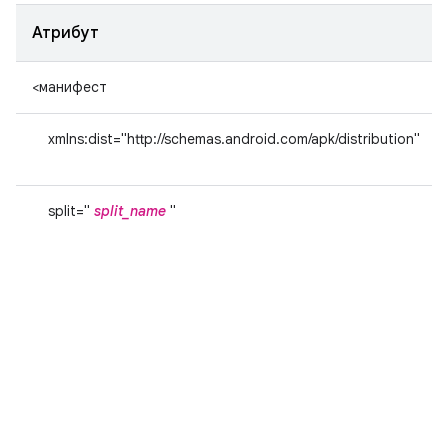
Атрибут
<манифест
xmlns:dist="http://schemas.android.com/apk/distribution"
split="
split_name
"