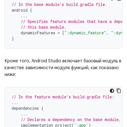
// In the base module’s build.gradle file.
android
{
...
// Specifies feature modules that have a depen
// this base module.
dynamicFeatures
=
[
":dynamic_feature"
,
":dyna
}
Кроме того, Android Studio включает базовый модуль в
качестве зависимости модуля функций, как показано
ниже:
// In the feature module’s build.gradle file:
...
dependencies
{
...
// Declares a dependency on the base module, '
implementation
project
(
':app'
)