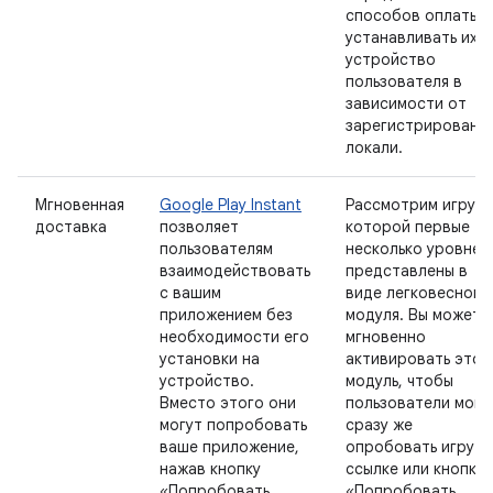
способов оплаты и
устанавливать их н
устройство
пользователя в
зависимости от
зарегистрированн
локали.
Мгновенная
Google Play Instant
Рассмотрим игру, в
доставка
позволяет
которой первые
пользователям
несколько уровней
взаимодействовать
представлены в
с вашим
виде легковесного
приложением без
модуля. Вы можете
необходимости его
мгновенно
установки на
активировать этот
устройство.
модуль, чтобы
Вместо этого они
пользователи могл
могут попробовать
сразу же
ваше приложение,
опробовать игру п
нажав кнопку
ссылке или кнопке
«Попробовать
«Попробовать