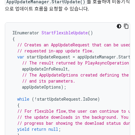
AppUpdateManager.StartUpdate()
를 호출하여 비동기식
으로 업데이트 흐름을 요청할 수 있습니다.
IEnumerator
StartFlexibleUpdate
()
{
// Creates an AppUpdateRequest that can be used 
// requested in-app update flow.
var
startUpdateRequest
=
appUpdateManager
.
StartU
// The result returned by PlayAsyncOperation.G
appUpdateInfoResult
,
// The AppUpdateOptions created defining the r
// and its parameters.
appUpdateOptions
);
while
(
!
startUpdateRequest
.
IsDone
)
{
// For flexible flow,the user can continue to us
// the update downloads in the background. You c
// progress bar showing the download status duri
yield
return
null
;