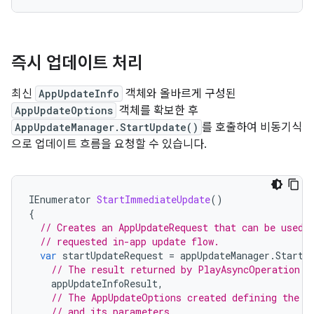
즉시 업데이트 처리
최신
AppUpdateInfo
객체와 올바르게 구성된
AppUpdateOptions
객체를 확보한 후
AppUpdateManager.StartUpdate()
를 호출하여 비동기식
으로 업데이트 흐름을 요청할 수 있습니다.
IEnumerator
StartImmediateUpdate
()
{
// Creates an AppUpdateRequest that can be used 
// requested in-app update flow.
var
startUpdateRequest
=
appUpdateManager
.
StartU
// The result returned by PlayAsyncOperation.G
appUpdateInfoResult
,
// The AppUpdateOptions created defining the r
// and its parameters.