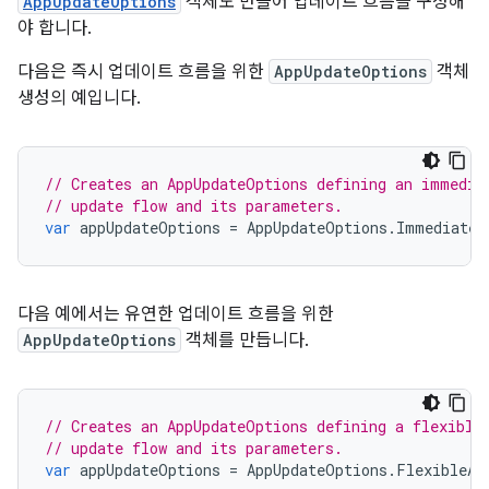
AppUpdateOptions
객체도 만들어 업데이트 흐름을 구성해
야 합니다.
다음은 즉시 업데이트 흐름을 위한
AppUpdateOptions
객체
생성의 예입니다.
// Creates an AppUpdateOptions defining an immedia
// update flow and its parameters.
var
appUpdateOptions
=
AppUpdateOptions
.
ImmediateA
다음 예에서는 유연한 업데이트 흐름을 위한
AppUpdateOptions
객체를 만듭니다.
// Creates an AppUpdateOptions defining a flexible
// update flow and its parameters.
var
appUpdateOptions
=
AppUpdateOptions
.
FlexibleAp