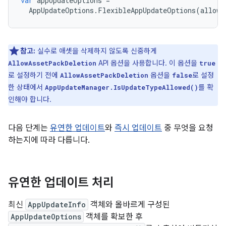
var
appUpdateOptions
=
AppUpdateOptions
.
FlexibleAppUpdateOptions
(
allowA
참고:
실수로 애셋을 삭제하지 않도록 신중하게
API 옵션을 사용합니다. 이 옵션을
AllowAssetPackDeletion
true
로 설정하기 전에
옵션을
로 설정
AllowAssetPackDeletion
false
한 상태에서
를 확
AppUpdateManager.IsUpdateTypeAllowed()
인해야 합니다.
다음 단계는
유연한 업데이트
와
즉시 업데이트
중 무엇을 요청
하는지에 따라 다릅니다.
유연한 업데이트 처리
최신
AppUpdateInfo
객체와 올바르게 구성된
AppUpdateOptions
객체를 확보한 후