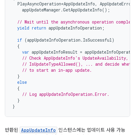
PlayAsyncOperation<AppUpdateInfo
,
AppUpdateError
appUpdateManager
.
GetAppUpdateInfo
();
// Wait until the asynchronous operation complet
yield
return
appUpdateInfoOperation
;
if
(
appUpdateInfoOperation
.
IsSuccessful
)
{
var
appUpdateInfoResult
=
appUpdateInfoOperati
// Check AppUpdateInfo's UpdateAvailability, U
// IsUpdateTypeAllowed(), ... and decide wheth
// to start an in-app update.
}
else
{
// Log appUpdateInfoOperation.Error.
}
}
반환된
AppUpdateInfo
인스턴스에는 업데이트 사용 가능