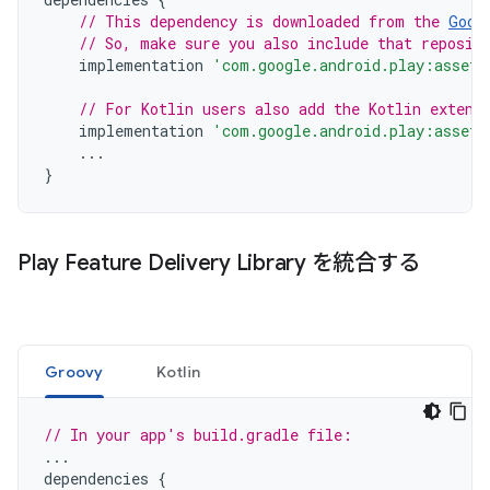
// This dependency is downloaded from the 
Goog
// So, make sure you also include that reposit
implementation
'com.google.android.play:asset-
// For Kotlin users also add the Kotlin extens
implementation
'com.google.android.play:asset-
...
}
Play Feature Delivery Library を統合する
Groovy
Kotlin
// In your app's build.gradle file:
...
dependencies
{