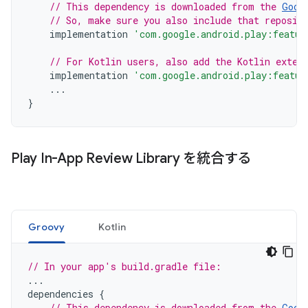
// This dependency is downloaded from the 
Goog
// So, make sure you also include that reposit
implementation
'com.google.android.play:featur
// For Kotlin users, also add the Kotlin exten
implementation
'com.google.android.play:featur
...
}
Play In-App Review Library を統合する
Groovy
Kotlin
// In your app's build.gradle file:
...
dependencies
{
// This dependency is downloaded from the 
Goog