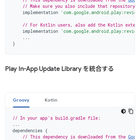
// Make sure you also include that repository 
implementation
'com.google.android.play:review
// For Kotlin users, also add the Kotlin exten
implementation
'com.google.android.play:review
...
}
Play In-App Update Library を統合する
Groovy
Kotlin
// In your app's build.gradle file:
...
dependencies
{
// This dependency is downloaded from the 
Goog