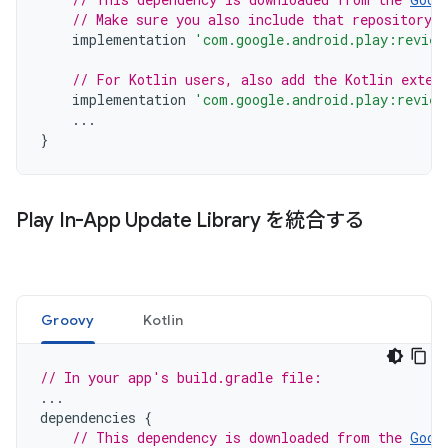
// Make sure you also include that repository 
implementation
'com.google.android.play:review
// For Kotlin users, also add the Kotlin exten
implementation
'com.google.android.play:review
...
}
Play In-App Update Library を統合する
Groovy
Kotlin
// In your app's build.gradle file:
...
dependencies
{
// This dependency is downloaded from the 
Goog