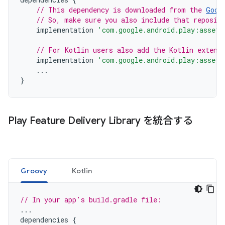
// This dependency is downloaded from the 
Goog
// So, make sure you also include that reposit
implementation
'com.google.android.play:asset-
// For Kotlin users also add the Kotlin extens
implementation
'com.google.android.play:asset-
...
}
Play Feature Delivery Library を統合する
Groovy
Kotlin
// In your app's build.gradle file:
...
dependencies
{