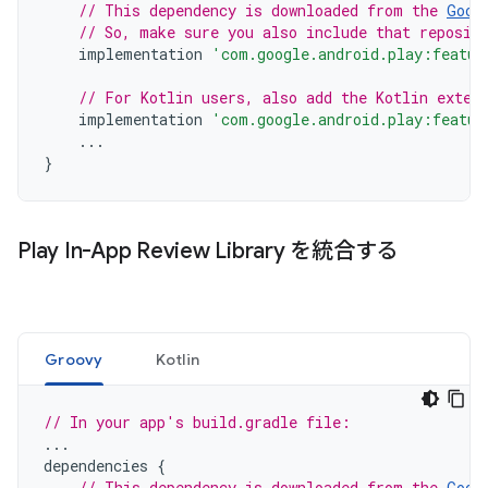
// This dependency is downloaded from the 
Goog
// So, make sure you also include that reposit
implementation
'com.google.android.play:featur
// For Kotlin users, also add the Kotlin exten
implementation
'com.google.android.play:featur
...
}
Play In-App Review Library を統合する
Groovy
Kotlin
// In your app's build.gradle file:
...
dependencies
{
// This dependency is downloaded from the 
Goog