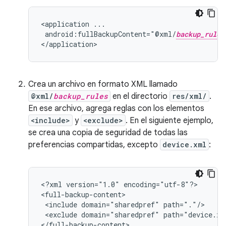
<application
android:fullBackupContent="@xml/
backup_rules
</application>
Crea un archivo en formato XML llamado
@xml/
backup_rules
en el directorio
res/xml/
.
En ese archivo, agrega reglas con los elementos
<include>
y
<exclude>
. En el siguiente ejemplo,
se crea una copia de seguridad de todas las
preferencias compartidas, excepto
device.xml
:
<?xml
version="1.0"
encoding="utf-8"?>

<include
domain="sharedpref"
<exclude
domain="sharedpref"
path="device.xml
</full-backup-content>