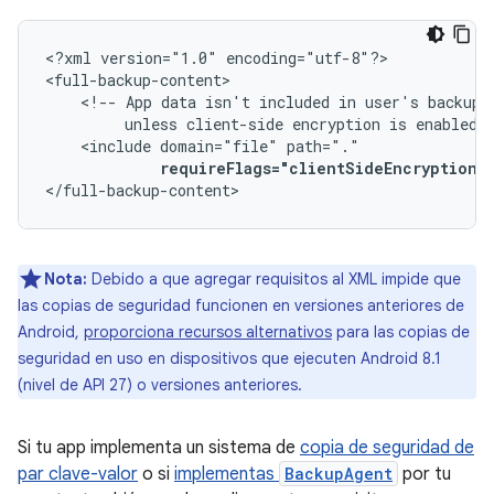
<?xml
version="1.0"
encoding="utf-8"?>

<!--
App
data
isn't
included
in
user's
unless
client-side
encryption
is
enabled.
<include
domain="file"
requireFlags="clientSideEncryption"
</full-backup-content>
Nota:
Debido a que agregar requisitos al XML impide que
las copias de seguridad funcionen en versiones anteriores de
Android,
proporciona recursos alternativos
para las copias de
seguridad en uso en dispositivos que ejecuten Android 8.1
(nivel de API 27) o versiones anteriores.
Si tu app implementa un sistema de
copia de seguridad de
par clave-valor
o si
implementas
BackupAgent
por tu