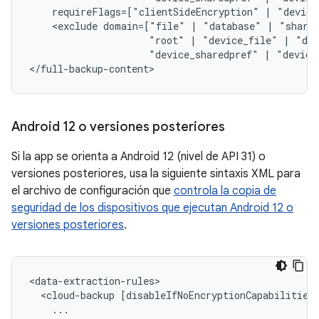
requireFlags=["clientSideEncryption"
|
"device
<exclude
domain=["file"
|
"database"
|
"share
"root"
|
"device_file"
|
"dev
"device_sharedpref"
|
"device
</full-backup-content>
Android 12 o versiones posteriores
Si la app se orienta a Android 12 (nivel de API 31) o
versiones posteriores, usa la siguiente sintaxis XML para
el archivo de configuración que
controla la copia de
seguridad de los dispositivos que ejecutan Android 12 o
versiones posteriores
.
<cloud-backup