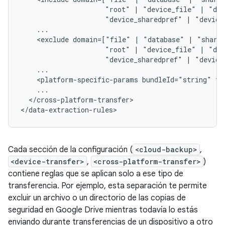
"root"
|
"device_file"
|
"dev
"device_sharedpref"
|
"device
<exclude
domain=["file"
|
"database"
|
"share
"root"
|
"device_file"
|
"dev
"device_sharedpref"
|
"device
<platform-specific-params
bundleId="string"
te
</cross-platform-transfer>

</data-extraction-rules>
Cada sección de la configuración (
<cloud-backup>
,
<device-transfer>
,
<cross-platform-transfer>
)
contiene reglas que se aplican solo a ese tipo de
transferencia. Por ejemplo, esta separación te permite
excluir un archivo o un directorio de las copias de
seguridad en Google Drive mientras todavía lo estás
enviando durante transferencias de un dispositivo a otro