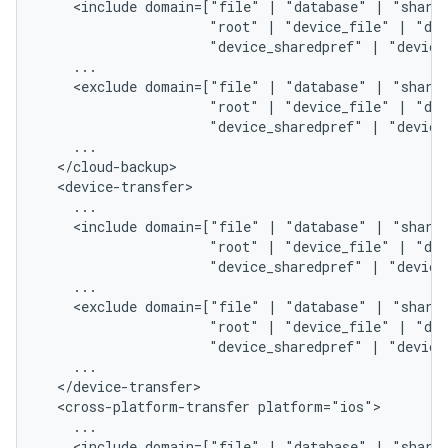
<include
domain=["file"
|
"database"
|
"share
"root"
|
"device_file"
|
"dev
"device_sharedpref"
|
"device
<exclude
domain=["file"
|
"database"
|
"share
"root"
|
"device_file"
|
"dev
"device_sharedpref"
|
"device
<include
domain=["file"
|
"database"
|
"share
"root"
|
"device_file"
|
"dev
"device_sharedpref"
|
"device
<exclude
domain=["file"
|
"database"
|
"share
"root"
|
"device_file"
|
"dev
"device_sharedpref"
|
"device
<cross-platform-transfer
<include
domain=["file"
|
"database"
|
"share