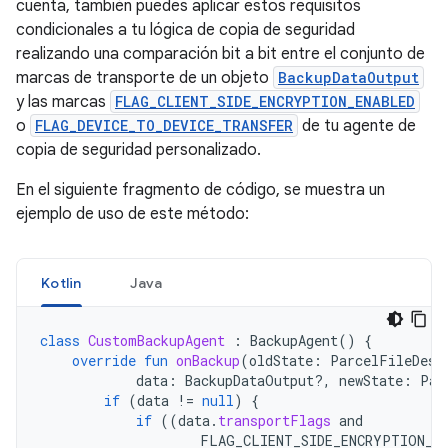
cuenta, también puedes aplicar estos requisitos
condicionales a tu lógica de copia de seguridad
realizando una comparación bit a bit entre el conjunto de
marcas de transporte de un objeto
BackupDataOutput
y las marcas
FLAG_CLIENT_SIDE_ENCRYPTION_ENABLED
o
FLAG_DEVICE_TO_DEVICE_TRANSFER
de tu agente de
copia de seguridad personalizado.
En el siguiente fragmento de código, se muestra un
ejemplo de uso de este método:
Kotlin
Java
class
CustomBackupAgent
:
BackupAgent
()
{
override
fun
onBackup
(
oldState
:
ParcelFileDesc
data
:
BackupDataOutput?,
newState
:
Par
if
(
data
!=
null
)
{
if
((
data
.
transportFlags
and
FLAG_CLIENT_SIDE_ENCRYPTION_E