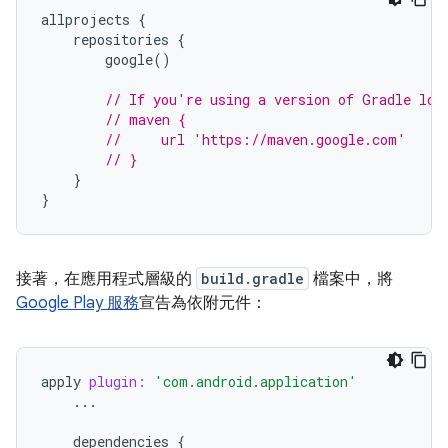
allprojects
{
repositories
{
google
()
// If you're using a version of Gradle low
// maven {
//     url 'https://maven.google.com'
// }
}
}
接著，在應用程式層級的
build.gradle
檔案中，將
Google Play 服務
宣告為依附元件：
apply
plugin:
'com.android.application'
...
dependencies
{