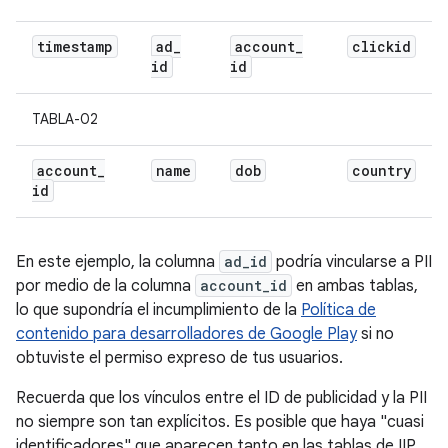
timestamp
ad
_
account
_
clickid
id
id
TABLA-02
account
_
name
dob
country
id
En este ejemplo, la columna
ad_id
podría vincularse a PII
por medio de la columna
account_id
en ambas tablas,
lo que supondría el incumplimiento de la
Política de
contenido para desarrolladores de Google Play
si no
obtuviste el permiso expreso de tus usuarios.
Recuerda que los vínculos entre el ID de publicidad y la PII
no siempre son tan explícitos. Es posible que haya "cuasi
identificadores" que aparecen tanto en las tablas de IIP