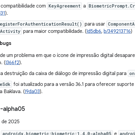
 compatibilidade com
KeyAgreement
a
BiometricPrompt.C
331
).
egisterForAuthenticationResult()
para usar
ComponentA
Activity
para maior compatibilidade. (
Id5db6
,
b/349213716
)
 bugs
de um problema em que o ícone de impressão digital desapare
. (
I366f2
).
 destruição da caixa de diálogo de impressão digital para
on
eSdk
foi atualizado para a versão 36.1 para oferecer suporte
a Baklava. (
I9da03
).
-alpha05
 de 2025
e
androidx.biometric:biometric:1.4.0-alpha05
e
andro