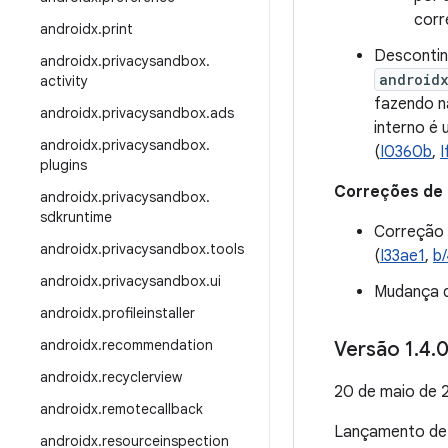
corr
androidx
.
print
Desconti
androidx
.
privacysandbox
.
android
activity
fazendo n
androidx
.
privacysandbox
.
ads
interno é 
androidx
.
privacysandbox
.
(
I0360b
,
I
plugins
Correções de
androidx
.
privacysandbox
.
sdkruntime
Correção 
androidx
.
privacysandbox
.
tools
(
I33ae1
,
b
androidx
.
privacysandbox
.
ui
Mudança d
androidx
.
profileinstaller
androidx
.
recommendation
Versão 1
.
4
.
0
androidx
.
recyclerview
20 de maio de 
androidx
.
remotecallback
Lançamento d
androidx
.
resourceinspection