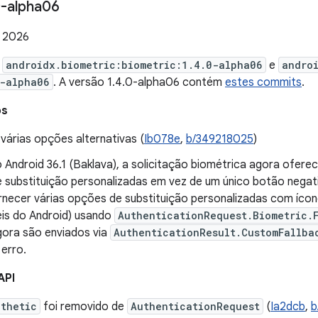
-alpha06
e 2026
e
androidx.biometric:biometric:1.4.0-alpha06
e
andro
-alpha06
. A versão 1.4.0-alpha06 contém
estes commits
.
os
várias opções alternativas (
Ib078e
,
b/349218025
)
o Android 36.1 (Baklava), a solicitação biométrica agora ofere
 substituição personalizadas em vez de um único botão negat
necer várias opções de substituição personalizadas com íco
is do Android) usando
AuthenticationRequest.Biometric.
ora são enviados via
AuthenticationResult.CustomFallba
erro.
API
thetic
foi removido de
AuthenticationRequest
(
Ia2dcb
,
b