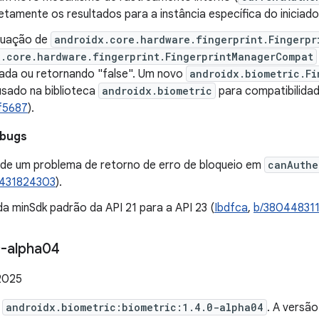
etamente os resultados para a instância específica do iniciador
nuação de
androidx.core.hardware.fingerprint.Fingerpr
x.core.hardware.fingerprint.FingerprintManagerCompat
ada ou retornando "false". Um novo
androidx.biometric.Fi
usado na biblioteca
androidx.biometric
para compatibilida
f5687
).
 bugs
de um problema de retorno de erro de bloqueio em
canAuthe
/431824303
).
a minSdk padrão da API 21 para a API 23 (
Ibdfca
,
b/38044831
-alpha04
2025
e
androidx.biometric:biometric:1.4.0-alpha04
. A versã