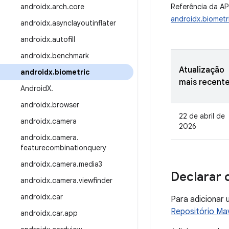
androidx
.
arch
.
core
Referência da AP
androidx.biometr
androidx
.
asynclayoutinflater
androidx
.
autofill
androidx
.
benchmark
Atualização
androidx
.
biometric
mais recent
Android
X
.
androidx
.
browser
22 de abril de
androidx
.
camera
2026
androidx
.
camera
.
featurecombinationquery
androidx
.
camera
.
media3
Declarar 
androidx
.
camera
.
viewfinder
androidx
.
car
Para adicionar 
Repositório Ma
androidx
.
car
.
app