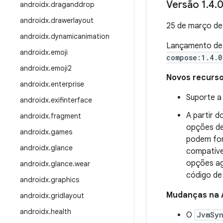
Versão 1
.
4
.
0
androidx
.
draganddrop
androidx
.
drawerlayout
25 de março d
androidx
.
dynamicanimation
Lançamento d
androidx
.
emoji
compose:1.4.0
androidx
.
emoji2
Novos recurs
androidx
.
enterprise
Suporte a 
androidx
.
exifinterface
A partir d
androidx
.
fragment
opções de
androidx
.
games
podem for
androidx
.
glance
compatíve
opções ag
androidx
.
glance
.
wear
código de 
androidx
.
graphics
Mudanças na 
androidx
.
gridlayout
androidx
.
health
O
JvmSyn