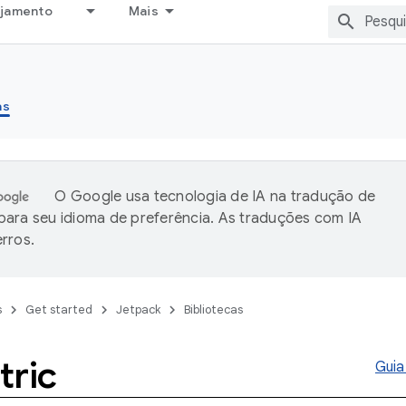
ejamento
Mais
as
O Google usa tecnologia de IA na tradução de
ara seu idioma de preferência. As traduções com IA
rros.
s
Get started
Jetpack
Bibliotecas
tric
Guia