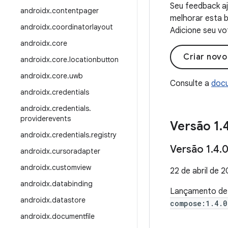
Seu feedback aj
androidx
.
contentpager
melhorar esta b
androidx
.
coordinatorlayout
Adicione seu vo
androidx
.
core
Criar nov
androidx
.
core
.
locationbutton
androidx
.
core
.
uwb
Consulte a
docu
androidx
.
credentials
androidx
.
credentials
.
providerevents
Versão 1
.
androidx
.
credentials
.
registry
Versão 1
.
4
.
0
androidx
.
cursoradapter
androidx
.
customview
22 de abril de 
androidx
.
databinding
Lançamento d
androidx
.
datastore
compose:1.4.0
androidx
.
documentfile