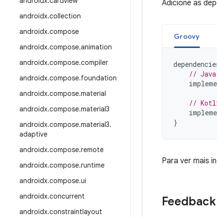
androidx
.
cardview
Adicione as de
androidx
.
collection
androidx
.
compose
Groovy
androidx
.
compose
.
animation
androidx
.
compose
.
compiler
dependencie
// Java
androidx
.
compose
.
foundation
impleme
androidx
.
compose
.
material
// Kotl
androidx
.
compose
.
material3
impleme
}
androidx
.
compose
.
material3
.
adaptive
androidx
.
compose
.
remote
Para ver mais 
androidx
.
compose
.
runtime
androidx
.
compose
.
ui
androidx
.
concurrent
Feedback
androidx
.
constraintlayout