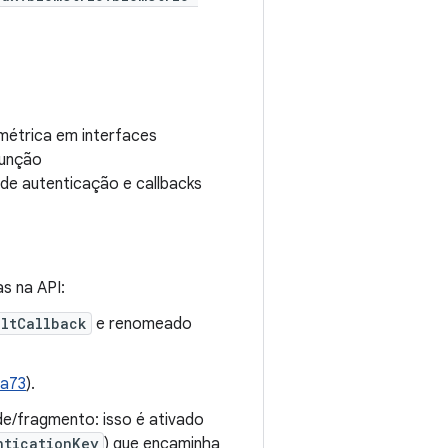
ométrica em interfaces
função
de autenticação e callbacks
s na API:
ultCallback
e renomeado
6a73
).
de/fragmento: isso é ativado
nticationKey
) que encaminha