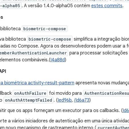
-alpha05
. A versão 1.4.0-alpha05 contém
estes commits
.
os
biblioteca
biometric-compose
va biblioteca
biometric-compose
simplifica a integração bi
adas no Compose. Agora os desenvolvedores podem usar a 
emberAuthenticationLauncher
para processar solicitações 
elementos combináveis.(
I4a88d
)
API
ca biométrica activity-result-pattern
apresenta novas mudança
llback
onAuthFailure
foi movido para
AuthenticationRes
mo
onAuthAttemptFailed
. (
Ied96b
,
/Id6a73
)
itir que os apps forneçam um executor para os callbacks. (
Id
rte a vários iniciadores de autenticação em uma única ativida
um novo mecanismo de rastreamento interno (
currentAuthe