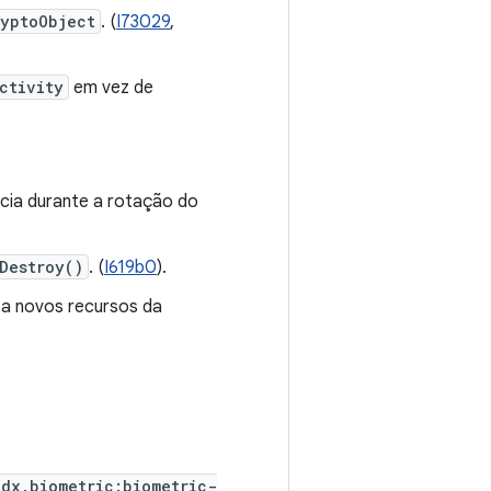
ryptoObject
. (
I73029
,
ctivity
em vez de
cia durante a rotação do
Destroy()
. (
I619b0
).
 a novos recursos da
idx.biometric:biometric-