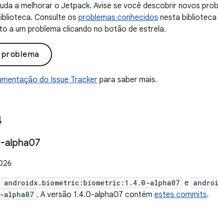
uda a melhorar o Jetpack. Avise se você descobrir novos probl
iblioteca. Consulte os
problemas conhecidos
nesta biblioteca
to a um problema clicando no botão de estrela.
o problema
mentação do Issue Tracker
para saber mais.
4
-alpha07
2026
e
androidx.biometric:biometric:1.4.0-alpha07
e
andro
-alpha07
. A versão 1.4.0-alpha07 contém
estes commits
.