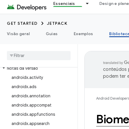
Essenciais
Design e plan
GET STARTED
JETPACK
Visão geral
Guias
Exemplos
Bibliotec
Ver as bibliotecas
Versões de bibliotecas
Notas da versão
conteúdos p
podem ter e
androidx
.
activity
androidx
.
ads
androidx
.
annotation
Android Developer
androidx
.
appcompat
androidx
.
appfunctions
Biome
androidx
.
appsearch