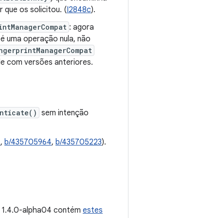
 que os solicitou. (
I2848c
).
intManagerCompat
: agora
é uma operação nula, não
ngerprintManagerCompat
de com versões anteriores.
nticate()
sem intenção
1
,
b/435705964
,
b/435705223
).
o 1.4.0-alpha04 contém
estes