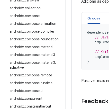
androidx
.
cardview
Adicione as de
androidx
.
collection
androidx
.
compose
Groovy
androidx
.
compose
.
animation
androidx
.
compose
.
compiler
dependencie
// Java
androidx
.
compose
.
foundation
impleme
androidx
.
compose
.
material
// Kotl
androidx
.
compose
.
material3
impleme
}
androidx
.
compose
.
material3
.
adaptive
androidx
.
compose
.
remote
Para ver mais 
androidx
.
compose
.
runtime
androidx
.
compose
.
ui
androidx
.
concurrent
Feedback
androidx
.
constraintlayout