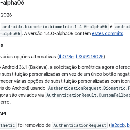
-alpha06
e 2026
e
androidx.biometric:biometric:1.4.0-alpha06
e
andro
-alpha06
. A versão 1.4.0-alpha06 contém
estes commits
.
os
várias opções alternativas (
Ib078e
,
b/349218025
)
o Android 36.1 (Baklava), a solicitação biométrica agora ofere
 substituição personalizadas em vez de um único botão negat
necer várias opções de substituição personalizadas com íco
is do Android) usando
AuthenticationRequest.Biometric.
ora são enviados via
AuthenticationResult.CustomFallba
erro.
API
thetic
foi removido de
AuthenticationRequest
(
Ia2dcb
,
b