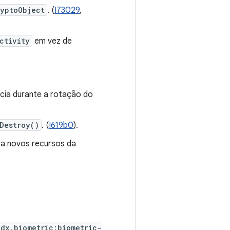
ryptoObject
. (
I73029
,
ctivity
em vez de
cia durante a rotação do
Destroy()
. (
I619b0
).
 a novos recursos da
idx.biometric:biometric-