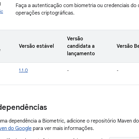
I
Faça a autenticação com biometria ou credenciais do d
ic
operações criptográficas.
Versão
Versão estável
candidata a
Versão B
e
lançamento
1.1.0
-
-
dependências
uma dependência a Biometric, adicione o repositório Maven do
ven do Google
para ver mais informações.