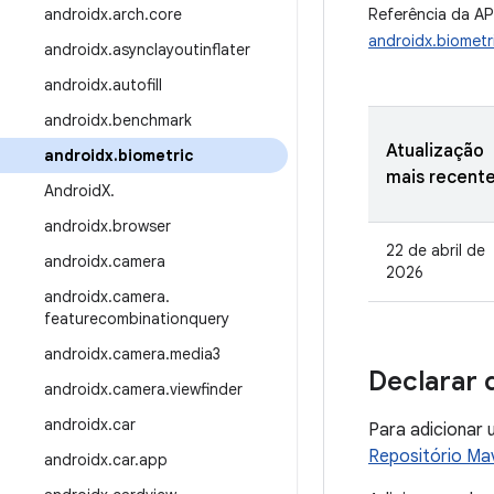
androidx
.
arch
.
core
Referência da AP
androidx.biometr
androidx
.
asynclayoutinflater
androidx
.
autofill
androidx
.
benchmark
Atualização
androidx
.
biometric
mais recent
Android
X
.
androidx
.
browser
22 de abril de
androidx
.
camera
2026
androidx
.
camera
.
featurecombinationquery
androidx
.
camera
.
media3
Declarar 
androidx
.
camera
.
viewfinder
androidx
.
car
Para adicionar 
Repositório Ma
androidx
.
car
.
app