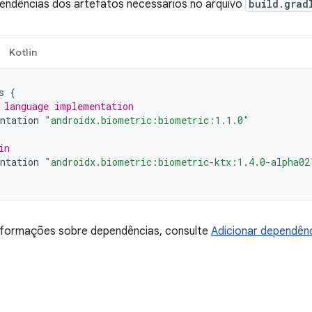
pendências dos artefatos necessários no arquivo
build.grad
Kotlin
s
{
 language implementation
ntation
"androidx.biometric:biometric:1.1.0"
in
ntation
"androidx.biometric:biometric-ktx:1.4.0-alpha02
informações sobre dependências, consulte
Adicionar dependênc