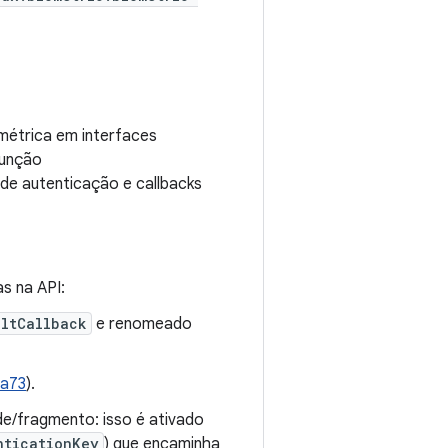
ométrica em interfaces
função
de autenticação e callbacks
s na API:
ultCallback
e renomeado
6a73
).
de/fragmento: isso é ativado
nticationKey
) que encaminha