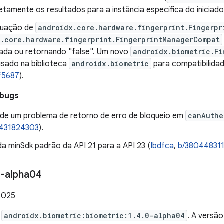
etamente os resultados para a instância específica do iniciador
nuação de
androidx.core.hardware.fingerprint.Fingerpr
x.core.hardware.fingerprint.FingerprintManagerCompat
ada ou retornando "false". Um novo
androidx.biometric.Fi
usado na biblioteca
androidx.biometric
para compatibilida
f5687
).
 bugs
de um problema de retorno de erro de bloqueio em
canAuthe
/431824303
).
a minSdk padrão da API 21 para a API 23 (
Ibdfca
,
b/38044831
-alpha04
2025
e
androidx.biometric:biometric:1.4.0-alpha04
. A versã