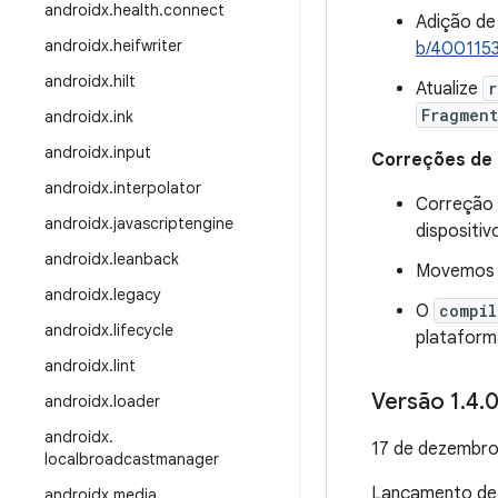
androidx
.
health
.
connect
Adição de
androidx
.
heifwriter
b/400115
androidx
.
hilt
Atualize
r
Fragment
androidx
.
ink
androidx
.
input
Correções de
androidx
.
interpolator
Correção 
androidx
.
javascriptengine
dispositivo
androidx
.
leanback
Movemos a
androidx
.
legacy
O
compil
androidx
.
lifecycle
plataform
androidx
.
lint
Versão 1
.
4
.
0
androidx
.
loader
androidx
.
17 de dezembro
localbroadcastmanager
Lançamento d
androidx
.
media