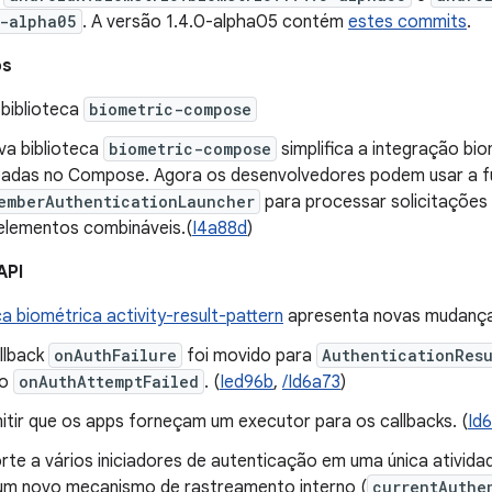
-alpha05
. A versão 1.4.0-alpha05 contém
estes commits
.
os
biblioteca
biometric-compose
va biblioteca
biometric-compose
simplifica a integração bi
adas no Compose. Agora os desenvolvedores podem usar a 
emberAuthenticationLauncher
para processar solicitações 
elementos combináveis.(
I4a88d
)
API
ca biométrica activity-result-pattern
apresenta novas mudança
llback
onAuthFailure
foi movido para
AuthenticationRes
mo
onAuthAttemptFailed
. (
Ied96b
,
/Id6a73
)
itir que os apps forneçam um executor para os callbacks. (
Id
rte a vários iniciadores de autenticação em uma única ativida
um novo mecanismo de rastreamento interno (
currentAuthe