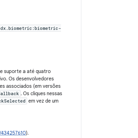
idx.biometric:biometric-
ce suporte a até quatro
ivo. Os desenvolvedores
nes associados (em versões
Fallback
. Os cliques nessas
ckSelected
em vez de um
/434257610
).