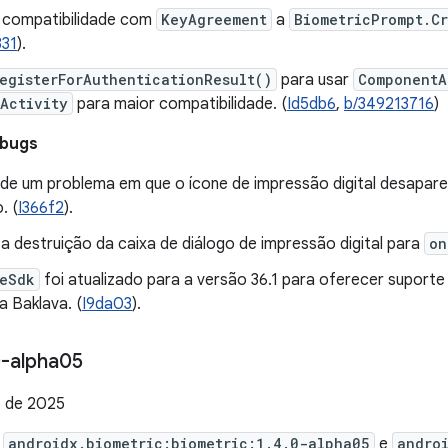
 compatibilidade com
KeyAgreement
a
BiometricPrompt.C
331
).
egisterForAuthenticationResult()
para usar
ComponentA
Activity
para maior compatibilidade. (
Id5db6
,
b/349213716
)
 bugs
de um problema em que o ícone de impressão digital desapare
. (
I366f2
).
 destruição da caixa de diálogo de impressão digital para
on
eSdk
foi atualizado para a versão 36.1 para oferecer suporte
a Baklava. (
I9da03
).
-alpha05
 de 2025
e
androidx.biometric:biometric:1.4.0-alpha05
e
andro