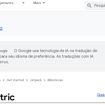
ejamento
Mais
as
O Google usa tecnologia de IA na tradução de
ara seu idioma de preferência. As traduções com IA
rros.
s
Get started
Jetpack
Bibliotecas
tric
Guia