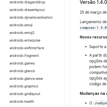
Versão 1
.
4
.
0
androidx
.
draganddrop
androidx
.
drawerlayout
25 de março d
androidx
.
dynamicanimation
Lançamento d
androidx
.
emoji
compose:1.4.0
androidx
.
emoji2
Novos recurs
androidx
.
enterprise
Suporte a 
androidx
.
exifinterface
A partir d
androidx
.
fragment
opções de
androidx
.
games
podem for
androidx
.
glance
compatíve
opções ag
androidx
.
glance
.
wear
código de 
androidx
.
graphics
Mudanças na 
androidx
.
gridlayout
androidx
.
health
O
JvmSyn