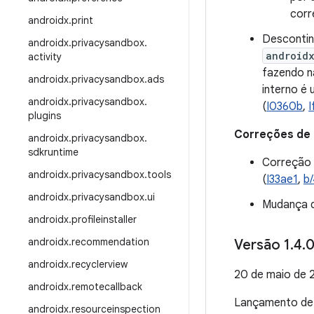
corr
androidx
.
print
Desconti
androidx
.
privacysandbox
.
android
activity
fazendo n
androidx
.
privacysandbox
.
ads
interno é 
androidx
.
privacysandbox
.
(
I0360b
,
I
plugins
Correções de
androidx
.
privacysandbox
.
sdkruntime
Correção 
androidx
.
privacysandbox
.
tools
(
I33ae1
,
b
androidx
.
privacysandbox
.
ui
Mudança d
androidx
.
profileinstaller
androidx
.
recommendation
Versão 1
.
4
.
0
androidx
.
recyclerview
20 de maio de 
androidx
.
remotecallback
Lançamento d
androidx
.
resourceinspection