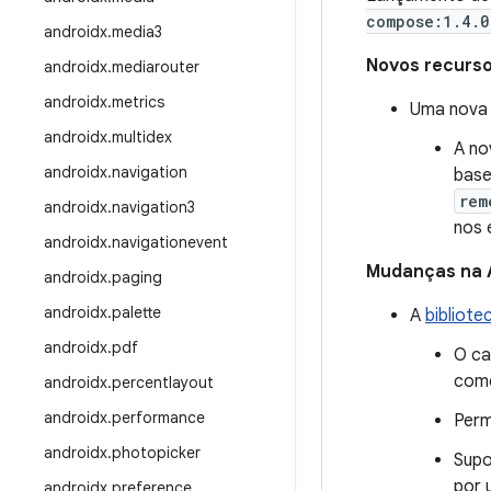
compose:1.4.0
androidx
.
media3
Novos recurs
androidx
.
mediarouter
androidx
.
metrics
Uma nova 
androidx
.
multidex
A no
androidx
.
navigation
base
rem
androidx
.
navigation3
nos 
androidx
.
navigationevent
Mudanças na 
androidx
.
paging
androidx
.
palette
A
bibliote
androidx
.
pdf
O ca
co
androidx
.
percentlayout
androidx
.
performance
Perm
androidx
.
photopicker
Supo
por 
androidx
.
preference