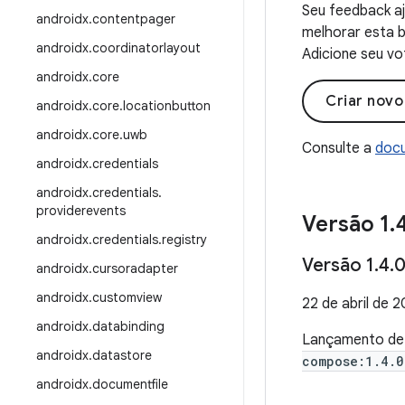
Seu feedback aj
androidx
.
contentpager
melhorar esta b
androidx
.
coordinatorlayout
Adicione seu vo
androidx
.
core
Criar nov
androidx
.
core
.
locationbutton
androidx
.
core
.
uwb
Consulte a
docu
androidx
.
credentials
androidx
.
credentials
.
providerevents
Versão 1
.
androidx
.
credentials
.
registry
Versão 1
.
4
.
0
androidx
.
cursoradapter
androidx
.
customview
22 de abril de 
androidx
.
databinding
Lançamento d
androidx
.
datastore
compose:1.4.0
androidx
.
documentfile