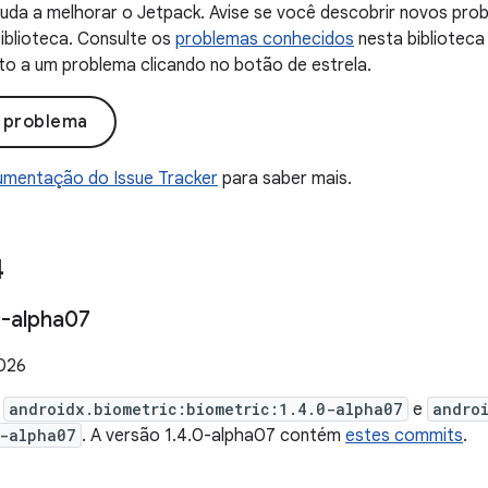
uda a melhorar o Jetpack. Avise se você descobrir novos probl
iblioteca. Consulte os
problemas conhecidos
nesta biblioteca
to a um problema clicando no botão de estrela.
o problema
mentação do Issue Tracker
para saber mais.
4
-alpha07
2026
e
androidx.biometric:biometric:1.4.0-alpha07
e
andro
-alpha07
. A versão 1.4.0-alpha07 contém
estes commits
.