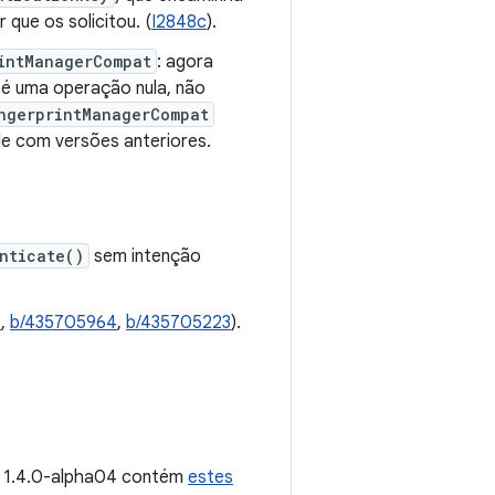
 que os solicitou. (
I2848c
).
intManagerCompat
: agora
é uma operação nula, não
ngerprintManagerCompat
de com versões anteriores.
nticate()
sem intenção
1
,
b/435705964
,
b/435705223
).
o 1.4.0-alpha04 contém
estes