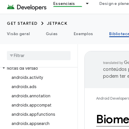
Essenciais
Design e plan
GET STARTED
JETPACK
Visão geral
Guias
Exemplos
Bibliotec
Ver as bibliotecas
Versões de bibliotecas
Notas da versão
conteúdos p
podem ter e
androidx
.
activity
androidx
.
ads
androidx
.
annotation
Android Developer
androidx
.
appcompat
androidx
.
appfunctions
Biome
androidx
.
appsearch