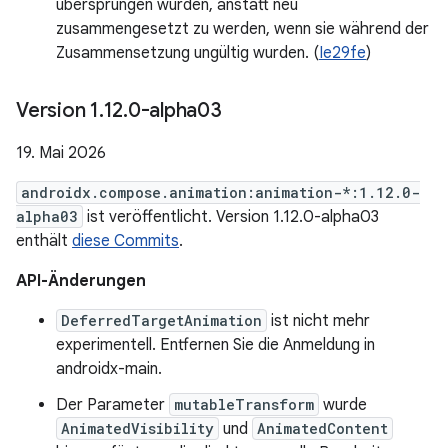
übersprungen wurden, anstatt neu
zusammengesetzt zu werden, wenn sie während der
Zusammensetzung ungültig wurden. (
Ie29fe
)
Version 1
.
12
.
0-alpha03
19. Mai 2026
androidx.compose.animation:animation-*:1.12.0-
alpha03
ist veröffentlicht. Version 1.12.0-alpha03
enthält
diese Commits
.
API-Änderungen
DeferredTargetAnimation
ist nicht mehr
experimentell. Entfernen Sie die Anmeldung in
androidx-main.
Der Parameter
mutableTransform
wurde
AnimatedVisibility
und
AnimatedContent