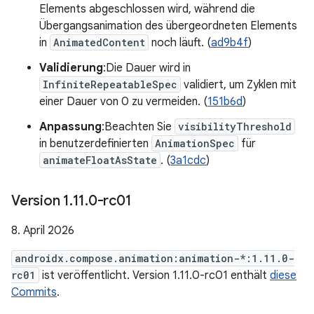
Elements abgeschlossen wird, während die
Übergangsanimation des übergeordneten Elements
in
AnimatedContent
noch läuft. (
ad9b4f
)
Validierung
:Die Dauer wird in
InfiniteRepeatableSpec
validiert, um Zyklen mit
einer Dauer von 0 zu vermeiden. (
151b6d
)
Anpassung
:Beachten Sie
visibilityThreshold
in benutzerdefinierten
AnimationSpec
für
animateFloatAsState
. (
3a1cdc
)
Version 1
.
11
.
0-rc01
8. April 2026
androidx.compose.animation:animation-*:1.11.0-
rc01
ist veröffentlicht. Version 1.11.0-rc01 enthält
diese
Commits
.