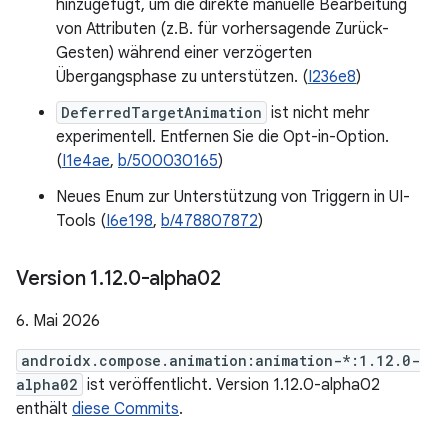
hinzugefügt, um die direkte manuelle Bearbeitung
von Attributen (z.B. für vorhersagende Zurück-
Gesten) während einer verzögerten
Übergangsphase zu unterstützen. (
I236e8
)
DeferredTargetAnimation
ist nicht mehr
experimentell. Entfernen Sie die Opt-in-Option.
(
I1e4ae
,
b/500030165
)
Neues Enum zur Unterstützung von Triggern in UI-
Tools (
I6e198
,
b/478807872
)
Version 1
.
12
.
0-alpha02
6. Mai 2026
androidx.compose.animation:animation-*:1.12.0-
alpha02
ist veröffentlicht. Version 1.12.0-alpha02
enthält
diese Commits
.