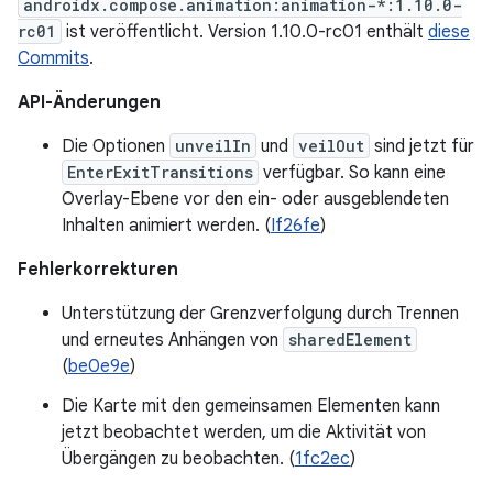
androidx.compose.animation:animation-*:1.10.0-
rc01
ist veröffentlicht. Version 1.10.0-rc01 enthält
diese
Commits
.
API-Änderungen
Die Optionen
unveilIn
und
veilOut
sind jetzt für
EnterExitTransitions
verfügbar. So kann eine
Overlay-Ebene vor den ein- oder ausgeblendeten
Inhalten animiert werden. (
If26fe
)
Fehlerkorrekturen
Unterstützung der Grenzverfolgung durch Trennen
und erneutes Anhängen von
sharedElement
(
be0e9e
)
Die Karte mit den gemeinsamen Elementen kann
jetzt beobachtet werden, um die Aktivität von
Übergängen zu beobachten. (
1fc2ec
)