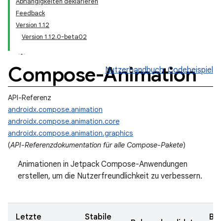
Abhängigkeiten deklarieren
Feedback
Version 1.12
Version 1.12.0-beta02
Compose-Animation
Nutzerhandbuch
Codebeispiel
API-Referenz
androidx.compose.animation
androidx.compose.animation.core
androidx.compose.animation.graphics
(
API-Referenzdokumentation für alle Compose-Pakete
)
Animationen in Jetpack Compose-Anwendungen
erstellen, um die Nutzerfreundlichkeit zu verbessern.
Letzte
Stabile
Be