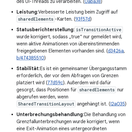
des UI-Threads zu verarbeiten. (
0aba38
)
Leistung
:Verbesserte Leistung beim Zugriff auf
sharedElements
-Karten. (
93f57d
)
Statusberichterstellung
:
isTransitionActive
wurde korrigiert, sodass „true“ nur gemeldet wird,
wenn aktive Animationen von übereinstimmenden
freigegebenen Elementen vorhanden sind. (
d3426a
,
b/474385510
)
Stabilität
:Es ist ein gemeinsamer Übergangsstamm
erforderlich, der vor dem Abfragen von Grenzen
platziert wird (
77d59c
). Außerdem wird dafür
gesorgt, dass Positionen für
sharedElements
nur
abgerufen werden, wenn
SharedTransitionLayout
angehängt ist. (
I2a035
)
Unterbrechungsbehandlung
:Die Behandlung von
Grenzfallunterbrechungen wurde korrigiert, wenn
eine Exit-Animation eines untergeordneten