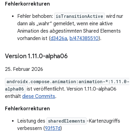
Fehlerkorrekturen
Fehler behoben:
isTransitionActive
wird nur
dann als „wahr“ gemeldet, wenn eine aktive
Animation des
abgestimmten
Shared Elements
vorhanden ist (
d3426a
,
b/474385510
).
Version 1
.
11
.
0-alpha06
25. Februar 2026
androidx.compose.animation:animation-*:1.11.0-
alpha06
ist veröffentlicht. Version 1.11.0-alpha06
enthält
diese Commits
.
Fehlerkorrekturen
Leistung des
sharedElements
-Kartenzugriffs
verbessern (
93f57d
)