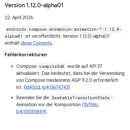
Version 1
.
12
.
0-alpha01
22. April 2026
androidx.compose.animation:animation-*:1.12.0-
alpha01
ist veröffentlicht. Version 1.12.0-alpha01
enthält
diese Commits
.
Fehlerkorrekturen
Compose
compileSdk
wurde auf API 37
aktualisiert. Das bedeutet, dass bei der Verwendung
von Compose mindestens AGP 9.2.0 erforderlich
ist. (
Id45cd
,
b/413674743
)
Beenden Sie die
SeekableTransitionState
-
Animation vor der Komposition (
1bf9dc
,
b/410055849
).