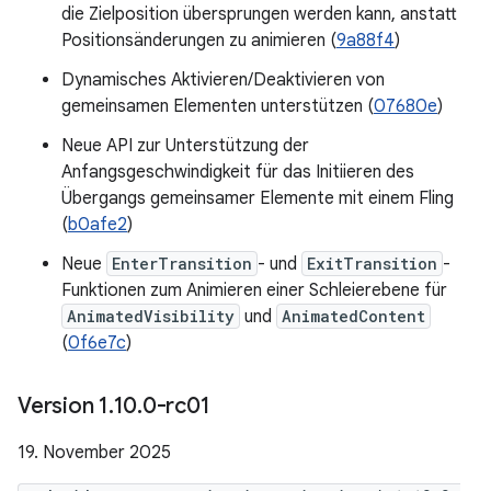
die Zielposition übersprungen werden kann, anstatt
Positionsänderungen zu animieren (
9a88f4
)
Dynamisches Aktivieren/Deaktivieren von
gemeinsamen Elementen unterstützen (
07680e
)
Neue API zur Unterstützung der
Anfangsgeschwindigkeit für das Initiieren des
Übergangs gemeinsamer Elemente mit einem Fling
(
b0afe2
)
Neue
EnterTransition
- und
ExitTransition
-
Funktionen zum Animieren einer Schleierebene für
AnimatedVisibility
und
AnimatedContent
(
0f6e7c
)
Version 1
.
10
.
0-rc01
19. November 2025