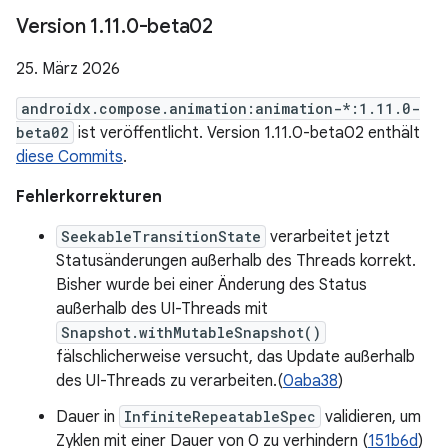
Version 1
.
11
.
0-beta02
25. März 2026
androidx.compose.animation:animation-*:1.11.0-
beta02
ist veröffentlicht. Version 1.11.0-beta02 enthält
diese Commits
.
Fehlerkorrekturen
SeekableTransitionState
verarbeitet jetzt
Statusänderungen außerhalb des Threads korrekt.
Bisher wurde bei einer Änderung des Status
außerhalb des UI-Threads mit
Snapshot.withMutableSnapshot()
fälschlicherweise versucht, das Update außerhalb
des UI-Threads zu verarbeiten.(
0aba38
)
Dauer in
InfiniteRepeatableSpec
validieren, um
Zyklen mit einer Dauer von 0 zu verhindern (
151b6d
)