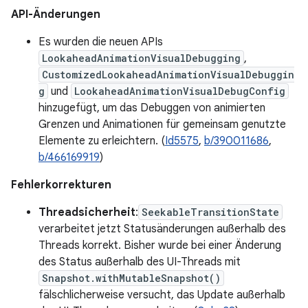
API-Änderungen
Es wurden die neuen APIs
LookaheadAnimationVisualDebugging
,
CustomizedLookaheadAnimationVisualDebuggin
g
und
LookaheadAnimationVisualDebugConfig
hinzugefügt, um das Debuggen von animierten
Grenzen und Animationen für gemeinsam genutzte
Elemente zu erleichtern. (
Id5575
,
b/390011686
,
b/466169919
)
Fehlerkorrekturen
Threadsicherheit
:
SeekableTransitionState
verarbeitet jetzt Statusänderungen außerhalb des
Threads korrekt. Bisher wurde bei einer Änderung
des Status außerhalb des UI-Threads mit
Snapshot.withMutableSnapshot()
fälschlicherweise versucht, das Update außerhalb