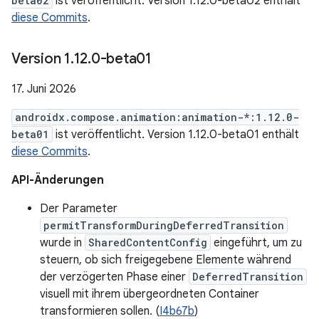
beta02
ist veröffentlicht. Version 1.12.0-beta02 enthält
diese Commits
.
Version 1
.
12
.
0-beta01
17. Juni 2026
androidx.compose.animation:animation-*:1.12.0-
beta01
ist veröffentlicht. Version 1.12.0-beta01 enthält
diese Commits
.
API-Änderungen
Der Parameter
permitTransformDuringDeferredTransition
wurde in
SharedContentConfig
eingeführt, um zu
steuern, ob sich freigegebene Elemente während
der verzögerten Phase einer
DeferredTransition
visuell mit ihrem übergeordneten Container
transformieren sollen. (
I4b67b
)