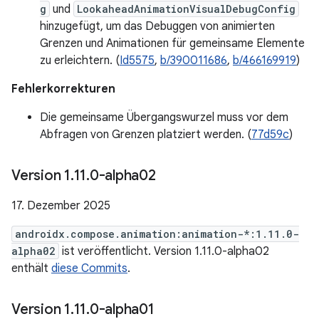
g
und
LookaheadAnimationVisualDebugConfig
hinzugefügt, um das Debuggen von animierten
Grenzen und Animationen für gemeinsame Elemente
zu erleichtern. (
Id5575
,
b/390011686
,
b/466169919
)
Fehlerkorrekturen
Die gemeinsame Übergangswurzel muss vor dem
Abfragen von Grenzen platziert werden. (
77d59c
)
Version 1
.
11
.
0-alpha02
17. Dezember 2025
androidx.compose.animation:animation-*:1.11.0-
alpha02
ist veröffentlicht. Version 1.11.0-alpha02
enthält
diese Commits
.
Version 1
.
11
.
0-alpha01