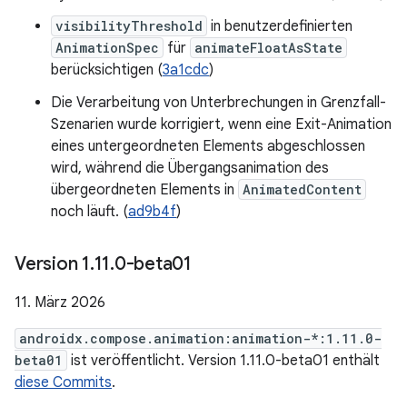
visibilityThreshold
in benutzerdefinierten
AnimationSpec
für
animateFloatAsState
berücksichtigen (
3a1cdc
)
Die Verarbeitung von Unterbrechungen in Grenzfall-
Szenarien wurde korrigiert, wenn eine Exit-Animation
eines untergeordneten Elements abgeschlossen
wird, während die Übergangsanimation des
übergeordneten Elements in
AnimatedContent
noch läuft. (
ad9b4f
)
Version 1
.
11
.
0-beta01
11. März 2026
androidx.compose.animation:animation-*:1.11.0-
beta01
ist veröffentlicht. Version 1.11.0-beta01 enthält
diese Commits
.