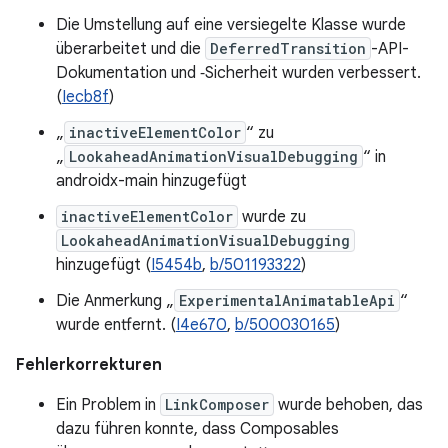
Die Umstellung auf eine versiegelte Klasse wurde
überarbeitet und die
DeferredTransition
-API-
Dokumentation und ‑Sicherheit wurden verbessert.
(
Iecb8f
)
„
inactiveElementColor
“ zu
„
LookaheadAnimationVisualDebugging
“ in
androidx-main hinzugefügt
inactiveElementColor
wurde zu
LookaheadAnimationVisualDebugging
hinzugefügt (
I5454b
,
b/501193322
)
Die Anmerkung „
ExperimentalAnimatableApi
“
wurde entfernt. (
I4e670
,
b/500030165
)
Fehlerkorrekturen
Ein Problem in
LinkComposer
wurde behoben, das
dazu führen konnte, dass Composables