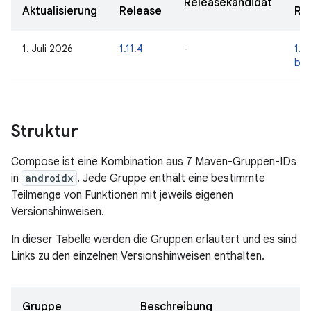
Releasekandidat
Aktualisierung
Release
Re
1. Juli 2026
1.11.4
-
1.1
be
Struktur
Compose ist eine Kombination aus 7 Maven-Gruppen-IDs
in
androidx
. Jede Gruppe enthält eine bestimmte
Teilmenge von Funktionen mit jeweils eigenen
Versionshinweisen.
In dieser Tabelle werden die Gruppen erläutert und es sind
Links zu den einzelnen Versionshinweisen enthalten.
Gruppe
Beschreibung