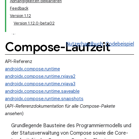
Abhängigkeiten deklarieren
Feedback
Version 1.12
Version 1.12.0-beta02
Compose-Laufzeit
Nutzerhandbuch
Codebeispiel
API-Referenz
androidx.compose.runtime
androidx.compose.runtime.rxjava2
androidx.compose.runtime.rxjava3
androidx.compose.runtime.saveable
androidx.compose.runtime.snapshots
(
API-Referenzdokumentation für alle Compose-Pakete
ansehen
)
Grundlegende Bausteine des Programmiermodells und
der Statusverwaltung von Compose sowie die Core-