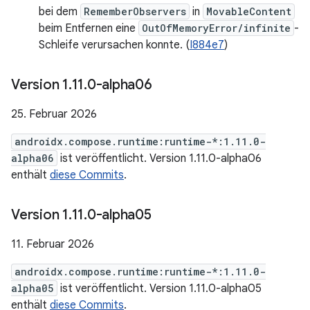
bei dem
RememberObservers
in
MovableContent
beim Entfernen eine
OutOfMemoryError/infinite
-
Schleife verursachen konnte. (
I884e7
)
Version 1
.
11
.
0-alpha06
25. Februar 2026
androidx.compose.runtime:runtime-*:1.11.0-
alpha06
ist veröffentlicht. Version 1.11.0-alpha06
enthält
diese Commits
.
Version 1
.
11
.
0-alpha05
11. Februar 2026
androidx.compose.runtime:runtime-*:1.11.0-
alpha05
ist veröffentlicht. Version 1.11.0-alpha05
enthält
diese Commits
.