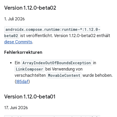
Version 1
.
12
.
0-beta02
1. Juli 2026
androidx.compose.runtime:runtime-*:1.12.0-
beta02
ist veröffentlicht. Version 1.12.0-beta02 enthält
diese Commits
.
Fehlerkorrekturen
Ein
ArrayIndexOutOfBoundsException
in
LinkComposer
bei Verwendung von
verschachtelten
MovableContent
wurde behoben.
(
I85daf
)
Version 1
.
12
.
0-beta01
17. Juni 2026