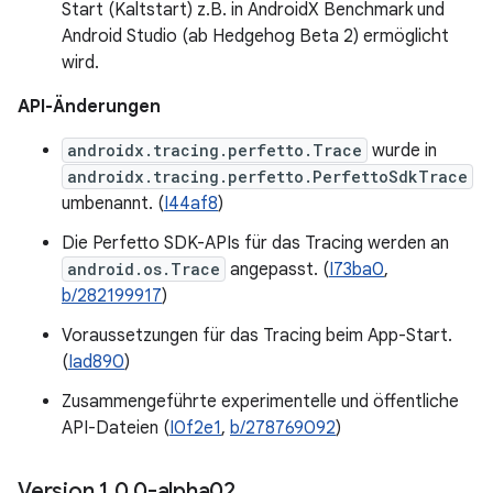
Start (Kaltstart) z.B. in AndroidX Benchmark und
Android Studio (ab Hedgehog Beta 2) ermöglicht
wird.
API-Änderungen
androidx.tracing.perfetto.Trace
wurde in
androidx.tracing.perfetto.PerfettoSdkTrace
umbenannt. (
I44af8
)
Die Perfetto SDK-APIs für das Tracing werden an
android.os.Trace
angepasst. (
I73ba0
,
b/282199917
)
Voraussetzungen für das Tracing beim App-Start.
(
Iad890
)
Zusammengeführte experimentelle und öffentliche
API-Dateien (
I0f2e1
,
b/278769092
)
Version 1
.
0
.
0-alpha02