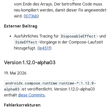
vom Ende des Arrays. Der betroffene Code muss
neu kompiliert werden, damit dieser Fix angewendet
wird. (
I0736b
)
Externer Beitrag
Ausführliches Tracing für
DisposableEffect
- und
SideEffect
-Vorgänge in der Compose-Laufzeit
hinzugefügt. (
Ie451f
)
Version 1
.
12
.
0-alpha03
19. Mai 2026
androidx.compose.runtime:runtime-*:1.12.0-
alpha03
ist veröffentlicht. Version 1.12.0-alpha03
enthält
diese Commits
.
Fehlerkorrekturen