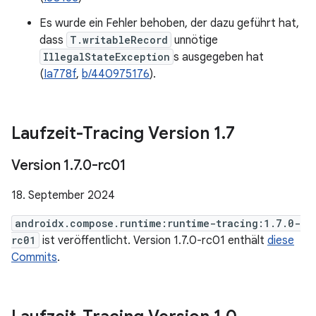
Es wurde ein Fehler behoben, der dazu geführt hat,
dass
T.writableRecord
unnötige
IllegalStateException
s ausgegeben hat
(
Ia778f
,
b/440975176
).
Laufzeit-Tracing Version 1
.
7
Version 1
.
7
.
0-rc01
18. September 2024
androidx.compose.runtime:runtime-tracing:1.7.0-
rc01
ist veröffentlicht. Version 1.7.0-rc01 enthält
diese
Commits
.