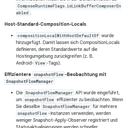
ComposeRuntimeFlags.isLinkBufferComposerEn
abled
.
Host-Standard-Composition-Locals
compositionLocalWithHostDefaultOf
wurde
hinzugefügt. Damit lassen sich CompositionLocals
definieren, deren Standardwerte auf die
Hostingumgebung zurückgreifen (z. B.
Android-
View
-Tags).
Effizientere
snapshotFlow
-Beobachtung mit
SnapshotFlowManager
Die
SnapshotFlowManager
API wurde eingeführt,
um
snapshotFlow
effizienter zu beobachten. Wenn
Sie dieselbe
SnapshotFlowManager
für mehrere
snapshotFlow
-Instanzen verwenden, werden
weniger Snapshot-Apply-Observer registriert und
Statusaktualisierungen werden schneller