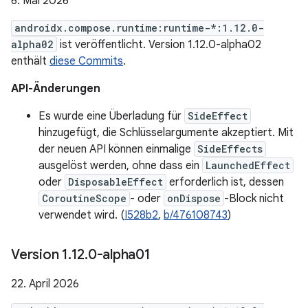
6. Mai 2026
androidx.compose.runtime:runtime-*:1.12.0-
alpha02
ist veröffentlicht. Version 1.12.0-alpha02
enthält
diese Commits
.
API-Änderungen
Es wurde eine Überladung für
SideEffect
hinzugefügt, die Schlüsselargumente akzeptiert. Mit
der neuen API können einmalige
SideEffects
ausgelöst werden, ohne dass ein
LaunchedEffect
oder
DisposableEffect
erforderlich ist, dessen
CoroutineScope
- oder
onDispose
-Block nicht
verwendet wird. (
I528b2
,
b/476108743
)
Version 1
.
12
.
0-alpha01
22. April 2026