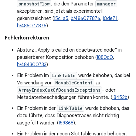
snapshotFlow
, die den Parameter
manager
akzeptieren, sind jetzt als experimentell
gekennzeichnet (
I5c1a5
,
b/486077876
,
I0de71
,
b/486077876
).
Fehlerkorrekturen
Absturz „Apply is called on deactivated node“ in
pausierbarer Komposition behoben (
I880c0
,
b/484300733
)
Ein Problem im
LinkTable
wurde behoben, das bei
Verwendung von
MovableContent
zu
ArrayIndexOutOfBoundsExceptions
- oder
Metadatenbeschädigungen führen konnte. (
I8452b
)
Ein Problem in der
LinkTable
wurde behoben, das
dazu führte, dass Diagnosetraces nicht richtig
ausgefüllt wurden (
I59868
).
Ein Problem in der neuen SlotTable wurde behoben,