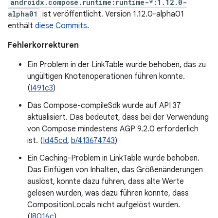
androidx.compose.runtime:runtime-*:1.12.0-
alpha01
ist veröffentlicht. Version 1.12.0-alpha01
enthält
diese Commits
.
Fehlerkorrekturen
Ein Problem in der LinkTable wurde behoben, das zu
ungültigen Knotenoperationen führen konnte.
(
I491c3
)
Das Compose-compileSdk wurde auf API 37
aktualisiert. Das bedeutet, dass bei der Verwendung
von Compose mindestens AGP 9.2.0 erforderlich
ist. (
Id45cd
,
b/413674743
)
Ein Caching-Problem in LinkTable wurde behoben.
Das Einfügen von Inhalten, das Größenänderungen
auslöst, konnte dazu führen, dass alte Werte
gelesen wurden, was dazu führen konnte, dass
CompositionLocals nicht aufgelöst wurden.
(
I8016c
)