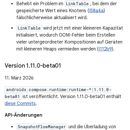
Behebt ein Problem im
LinkTable
, bei dem der
gespeicherte Wert eines Knotens (
I58a4a
)
fälschlicherweise aktualisiert wird.
LinkTable
wird jetzt mit einer kleineren Kapazität
initialisiert, wodurch OOM-Fehler beim Erstellen
vieler untergeordneter Kompositionen auf Geräten
mit kleineren Heaps vermieden werden (
I112b9
).
Version 1
.
11
.
0-beta01
11. März 2026
androidx.compose.runtime:runtime-*:1.11.0-
beta01
ist veröffentlicht. Version 1.11.0-beta01 enthält
diese Commits
.
API-Änderungen
SnapshotFlowManager
und die Überladung von