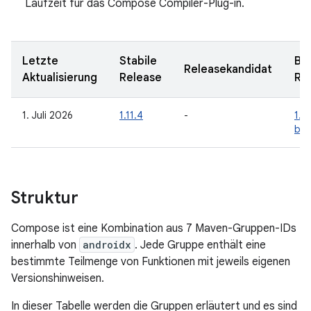
Laufzeit für das Compose Compiler-Plug-in.
Letzte
Stabile
Be
Releasekandidat
Aktualisierung
Release
Re
1. Juli 2026
1.11.4
-
1.1
be
Struktur
Compose ist eine Kombination aus 7 Maven-Gruppen-IDs
innerhalb von
androidx
. Jede Gruppe enthält eine
bestimmte Teilmenge von Funktionen mit jeweils eigenen
Versionshinweisen.
In dieser Tabelle werden die Gruppen erläutert und es sind