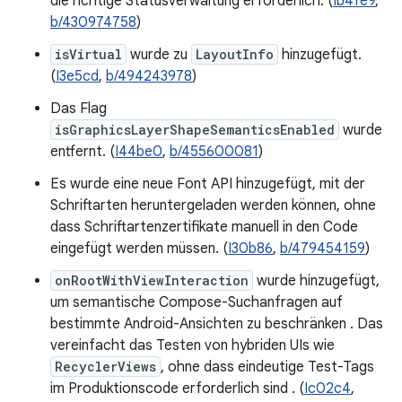
die richtige Statusverwaltung erforderlich. (
Ib4fe9
,
b/430974758
)
isVirtual
wurde zu
LayoutInfo
hinzugefügt.
(
I3e5cd
,
b/494243978
)
Das Flag
isGraphicsLayerShapeSemanticsEnabled
wurde
entfernt. (
I44be0
,
b/455600081
)
Es wurde eine neue Font API hinzugefügt, mit der
Schriftarten heruntergeladen werden können, ohne
dass Schriftartenzertifikate manuell in den Code
eingefügt werden müssen. (
I30b86
,
b/479454159
)
onRootWithViewInteraction
wurde hinzugefügt,
um semantische Compose-Suchanfragen auf
bestimmte Android-Ansichten zu beschränken . Das
vereinfacht das Testen von hybriden UIs wie
RecyclerViews
, ohne dass eindeutige Test-Tags
im Produktionscode erforderlich sind . (
Ic02c4
,