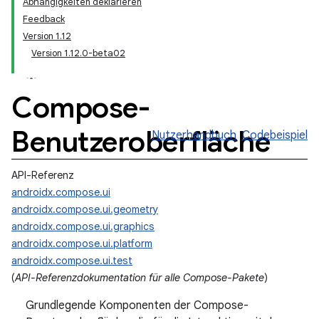
Abhängigkeiten deklarieren
Feedback
Version 1.12
Version 1.12.0-beta02
Compose-
Benutzeroberfläche
Nutzerhandbuch
Codebeispiel
API-Referenz
androidx.compose.ui
androidx.compose.ui.geometry
androidx.compose.ui.graphics
androidx.compose.ui.platform
androidx.compose.ui.test
(
API-Referenzdokumentation für alle Compose-Pakete
)
Grundlegende Komponenten der Compose-