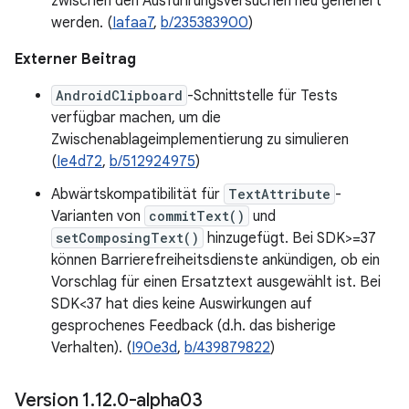
zwischen den Ausführungsversuchen neu generiert
werden. (
Iafaa7
,
b/235383900
)
Externer Beitrag
AndroidClipboard
-Schnittstelle für Tests
verfügbar machen, um die
Zwischenablageimplementierung zu simulieren
(
Ie4d72
,
b/512924975
)
Abwärtskompatibilität für
TextAttribute
-
Varianten von
commitText()
und
setComposingText()
hinzugefügt. Bei SDK>=37
können Barrierefreiheitsdienste ankündigen, ob ein
Vorschlag für einen Ersatztext ausgewählt ist. Bei
SDK<37 hat dies keine Auswirkungen auf
gesprochenes Feedback (d.h. das bisherige
Verhalten). (
I90e3d
,
b/439879822
)
Version 1
.
12
.
0-alpha03