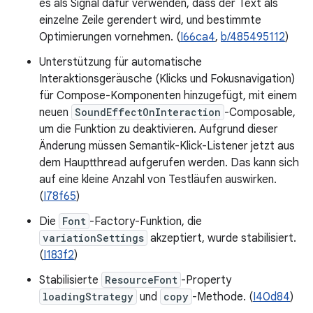
es als Signal dafür verwenden, dass der Text als
einzelne Zeile gerendert wird, und bestimmte
Optimierungen vornehmen. (
I66ca4
,
b/485495112
)
Unterstützung für automatische
Interaktionsgeräusche (Klicks und Fokusnavigation)
für Compose-Komponenten hinzugefügt, mit einem
neuen
SoundEffectOnInteraction
-Composable,
um die Funktion zu deaktivieren. Aufgrund dieser
Änderung müssen Semantik-Klick-Listener jetzt aus
dem Hauptthread aufgerufen werden. Das kann sich
auf eine kleine Anzahl von Testläufen auswirken.
(
I78f65
)
Die
Font
-Factory-Funktion, die
variationSettings
akzeptiert, wurde stabilisiert.
(
I183f2
)
Stabilisierte
ResourceFont
-Property
loadingStrategy
und
copy
-Methode. (
I40d84
)