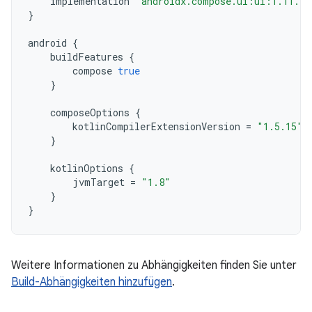
implementation
"androidx.compose.ui:ui:1.11.4"
}
android
{
buildFeatures
{
compose
true
}
composeOptions
{
kotlinCompilerExtensionVersion
=
"1.5.15"
}
kotlinOptions
{
jvmTarget
=
"1.8"
}
}
Weitere Informationen zu Abhängigkeiten finden Sie unter
Build-Abhängigkeiten hinzufügen
.