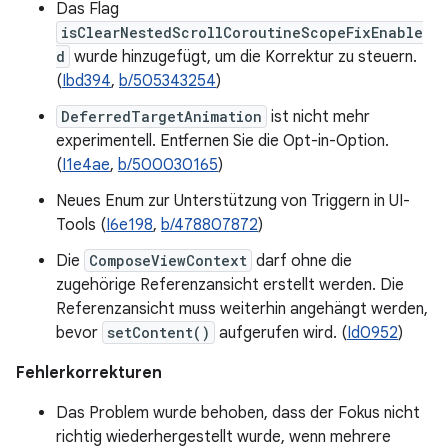
Das Flag
isClearNestedScrollCoroutineScopeFixEnable
d
wurde hinzugefügt, um die Korrektur zu steuern.
(
Ibd394
,
b/505343254
)
DeferredTargetAnimation
ist nicht mehr
experimentell. Entfernen Sie die Opt-in-Option.
(
I1e4ae
,
b/500030165
)
Neues Enum zur Unterstützung von Triggern in UI-
Tools (
I6e198
,
b/478807872
)
Die
ComposeViewContext
darf ohne die
zugehörige Referenzansicht erstellt werden. Die
Referenzansicht muss weiterhin angehängt werden,
bevor
setContent()
aufgerufen wird. (
Id0952
)
Fehlerkorrekturen
Das Problem wurde behoben, dass der Fokus nicht
richtig wiederhergestellt wurde, wenn mehrere