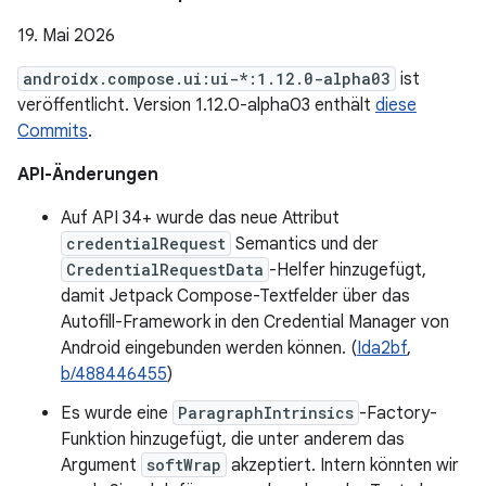
19. Mai 2026
androidx.compose.ui:ui-*:1.12.0-alpha03
ist
veröffentlicht. Version 1.12.0-alpha03 enthält
diese
Commits
.
API-Änderungen
Auf API 34+ wurde das neue Attribut
credentialRequest
Semantics und der
CredentialRequestData
-Helfer hinzugefügt,
damit Jetpack Compose-Textfelder über das
Autofill-Framework in den Credential Manager von
Android eingebunden werden können. (
Ida2bf
,
b/488446455
)
Es wurde eine
ParagraphIntrinsics
-Factory-
Funktion hinzugefügt, die unter anderem das
Argument
softWrap
akzeptiert. Intern könnten wir