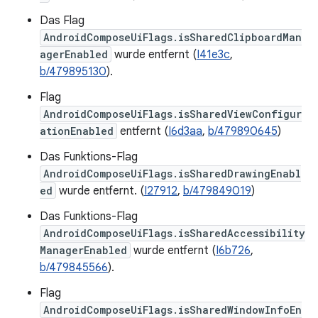
Das Flag
AndroidComposeUiFlags.isSharedClipboardMan
agerEnabled
wurde entfernt (
I41e3c
,
b/479895130
).
Flag
AndroidComposeUiFlags.isSharedViewConfigur
ationEnabled
entfernt (
I6d3aa
,
b/479890645
)
Das Funktions-Flag
AndroidComposeUiFlags.isSharedDrawingEnabl
ed
wurde entfernt. (
I27912
,
b/479849019
)
Das Funktions-Flag
AndroidComposeUiFlags.isSharedAccessibility
ManagerEnabled
wurde entfernt (
I6b726
,
b/479845566
).
Flag
AndroidComposeUiFlags.isSharedWindowInfoEn