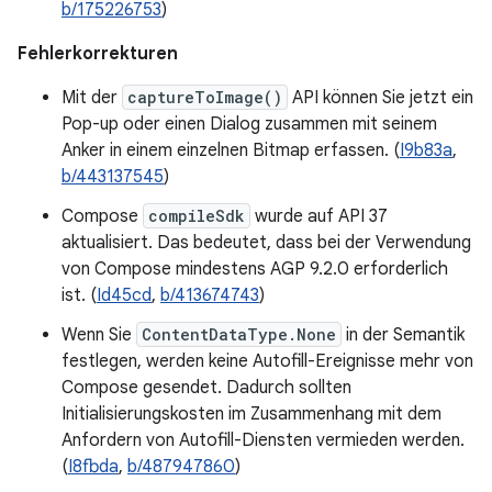
b/175226753
)
Fehlerkorrekturen
Mit der
captureToImage()
API können Sie jetzt ein
Pop-up oder einen Dialog zusammen mit seinem
Anker in einem einzelnen Bitmap erfassen. (
I9b83a
,
b/443137545
)
Compose
compileSdk
wurde auf API 37
aktualisiert. Das bedeutet, dass bei der Verwendung
von Compose mindestens AGP 9.2.0 erforderlich
ist. (
Id45cd
,
b/413674743
)
Wenn Sie
ContentDataType.None
in der Semantik
festlegen, werden keine Autofill-Ereignisse mehr von
Compose gesendet. Dadurch sollten
Initialisierungskosten im Zusammenhang mit dem
Anfordern von Autofill-Diensten vermieden werden.
(
I8fbda
,
b/487947860
)