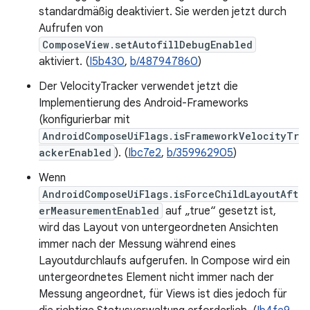
standardmäßig deaktiviert. Sie werden jetzt durch
Aufrufen von
ComposeView.setAutofillDebugEnabled
aktiviert. (
I5b430
,
b/487947860
)
Der VelocityTracker verwendet jetzt die
Implementierung des Android-Frameworks
(konfigurierbar mit
AndroidComposeUiFlags.isFrameworkVelocityTr
ackerEnabled
). (
Ibc7e2
,
b/359962905
)
Wenn
AndroidComposeUiFlags.isForceChildLayoutAft
erMeasurementEnabled
auf „true“ gesetzt ist,
wird das Layout von untergeordneten Ansichten
immer nach der Messung während eines
Layoutdurchlaufs aufgerufen. In Compose wird ein
untergeordnetes Element nicht immer nach der
Messung angeordnet, für Views ist dies jedoch für