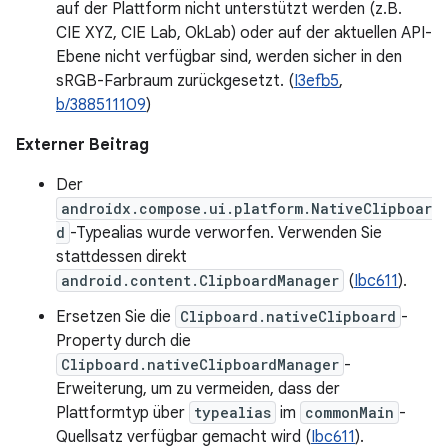
auf der Plattform nicht unterstützt werden (z.B.
CIE XYZ, CIE Lab, OkLab) oder auf der aktuellen API-
Ebene nicht verfügbar sind, werden sicher in den
sRGB-Farbraum zurückgesetzt. (
I3efb5
,
b/388511109
)
Externer Beitrag
Der
androidx.compose.ui.platform.NativeClipboar
d
-Typealias wurde verworfen. Verwenden Sie
stattdessen direkt
android.content.ClipboardManager
(
Ibc611
).
Ersetzen Sie die
Clipboard.nativeClipboard
-
Property durch die
Clipboard.nativeClipboardManager
-
Erweiterung, um zu vermeiden, dass der
Plattformtyp über
typealias
im
commonMain
-
Quellsatz verfügbar gemacht wird (
Ibc611
).