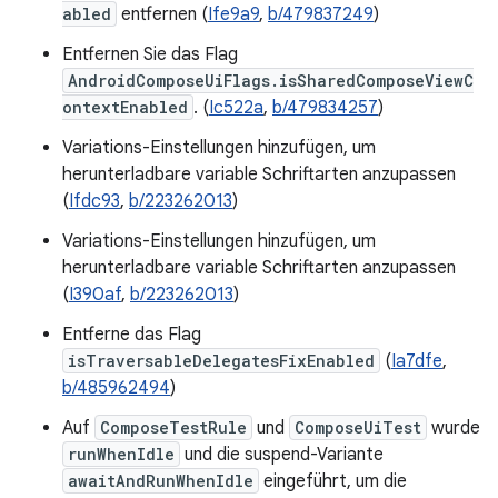
abled
entfernen (
Ife9a9
,
b/479837249
)
Entfernen Sie das Flag
AndroidComposeUiFlags.isSharedComposeViewC
ontextEnabled
. (
Ic522a
,
b/479834257
)
Variations-Einstellungen hinzufügen, um
herunterladbare variable Schriftarten anzupassen
(
Ifdc93
,
b/223262013
)
Variations-Einstellungen hinzufügen, um
herunterladbare variable Schriftarten anzupassen
(
I390af
,
b/223262013
)
Entferne das Flag
isTraversableDelegatesFixEnabled
(
Ia7dfe
,
b/485962494
)
Auf
ComposeTestRule
und
ComposeUiTest
wurde
runWhenIdle
und die suspend-Variante
awaitAndRunWhenIdle
eingeführt, um die