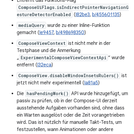
Entfernt das Funktions-Flag
ComposeUiFlags.isIndirectPointerNavigationG
estureDetectorEnabled
(
I82be3
,
b/455601135
)
mediaQuery
wurde zu einer Inline-Funktion
gemacht (
Ie9457
,
b/498698350
)
ComposeViewContext
ist nicht mehr in der
Testphase und die Anmerkung
„
ExperimentalComposeViewContextApi
“ wurde
entfernt (
I32eca
)
ComposeView.disableWindowInsetsRulers()
ist
jetzt nicht mehr experimentell (
Ia81a5
)
Die
hasPendingWork()
API wurde hinzugefügt, um
passiv zu prüfen, ob in der Compose-UI derzeit
ausstehende Aufgaben vorhanden sind, ohne dass
ein Warten ausgelöst oder die Zeit vorangetrieben
wird. Das ist nützlich für manuelle Takt-Tests, um
festzustellen, wann Animationen oder andere