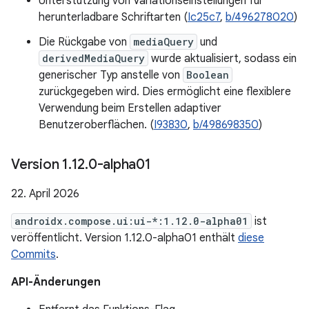
Unterstützung von Variationseinstellungen für
herunterladbare Schriftarten (
Ic25c7
,
b/496278020
)
Die Rückgabe von
mediaQuery
und
derivedMediaQuery
wurde aktualisiert, sodass ein
generischer Typ anstelle von
Boolean
zurückgegeben wird. Dies ermöglicht eine flexiblere
Verwendung beim Erstellen adaptiver
Benutzeroberflächen. (
I93830
,
b/498698350
)
Version 1
.
12
.
0-alpha01
22. April 2026
androidx.compose.ui:ui-*:1.12.0-alpha01
ist
veröffentlicht. Version 1.12.0-alpha01 enthält
diese
Commits
.
API-Änderungen