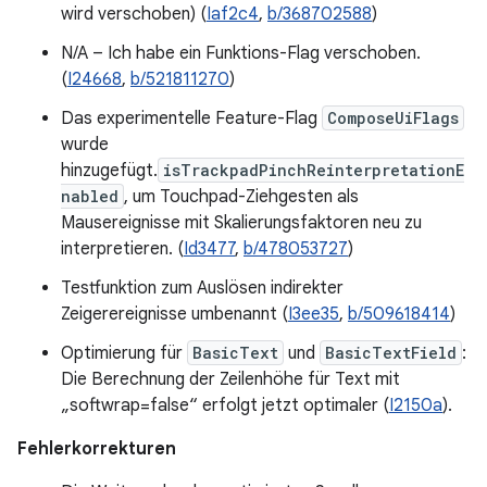
wird verschoben) (
Iaf2c4
,
b/368702588
)
N/A – Ich habe ein Funktions-Flag verschoben.
(
I24668
,
b/521811270
)
Das experimentelle Feature-Flag
ComposeUiFlags
wurde
hinzugefügt.
isTrackpadPinchReinterpretationE
nabled
, um Touchpad-Ziehgesten als
Mausereignisse mit Skalierungsfaktoren neu zu
interpretieren. (
Id3477
,
b/478053727
)
Testfunktion zum Auslösen indirekter
Zeigerereignisse umbenannt (
I3ee35
,
b/509618414
)
Optimierung für
BasicText
und
BasicTextField
:
Die Berechnung der Zeilenhöhe für Text mit
„softwrap=false“ erfolgt jetzt optimaler (
I2150a
).
Fehlerkorrekturen