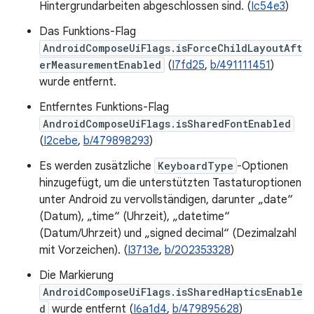
Hintergrundarbeiten abgeschlossen sind. (
Ic54e3
)
Das Funktions-Flag
AndroidComposeUiFlags.isForceChildLayoutAft
erMeasurementEnabled
(
I7fd25
,
b/491111451
)
wurde entfernt.
Entferntes Funktions-Flag
AndroidComposeUiFlags.isSharedFontEnabled
(
I2cebe
,
b/479898293
)
Es werden zusätzliche
KeyboardType
-Optionen
hinzugefügt, um die unterstützten Tastaturoptionen
unter Android zu vervollständigen, darunter „date“
(Datum), „time“ (Uhrzeit), „datetime“
(Datum/Uhrzeit) und „signed decimal“ (Dezimalzahl
mit Vorzeichen). (
I3713e
,
b/202353328
)
Die Markierung
AndroidComposeUiFlags.isSharedHapticsEnable
d
wurde entfernt (
I6a1d4
,
b/479895628
)