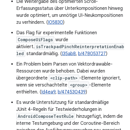
Die Weitergabe des optimierten Scroll-
Erfassungsstatus über Unterkompositionen hinweg
wurde optimiert, um unnötige UI-Neukompositionen
zu verhindern. (
I05830
)
Das Flag für experimentelle Funktionen
ComposeUiFlags
wurde
aktiviert.
isTrackpadPinchReinterpretationEnab
led
standardmäßig. (
I35ab8
,
b/478053727
)
Ein Problem beim Parsen von Vektordrawable-
Ressourcen wurde behoben. Dabei wurden
übergeordnete
<clip-path>
-Elemente ignoriert,
wenn sie verschachtelte
<group>
-Elemente
enthielten. (
Id4ea9
,
b/474530439
)
Es wurde Unterstützung für standardmäßige
JUnit 4-Regeln für Testwiederholungen in
AndroidComposeTestRule
hinzugefügt, indem die
interne Testumgebung und der Coroutine-Bereich