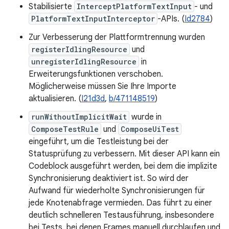
Stabilisierte
InterceptPlatformTextInput
- und
PlatformTextInputInterceptor
-APIs. (
Id2784
)
Zur Verbesserung der Plattformtrennung wurden
registerIdlingResource
und
unregisterIdlingResource
in
Erweiterungsfunktionen verschoben.
Möglicherweise müssen Sie Ihre Importe
aktualisieren. (
I21d3d
,
b/471148519
)
runWithoutImplicitWait
wurde in
ComposeTestRule
und
ComposeUiTest
eingeführt, um die Testleistung bei der
Statusprüfung zu verbessern. Mit dieser API kann ein
Codeblock ausgeführt werden, bei dem die implizite
Synchronisierung deaktiviert ist. So wird der
Aufwand für wiederholte Synchronisierungen für
jede Knotenabfrage vermieden. Das führt zu einer
deutlich schnelleren Testausführung, insbesondere
bei Tests, bei denen Frames manuell durchlaufen und