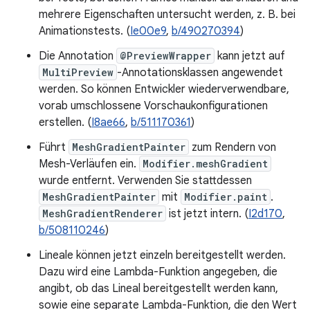
mehrere Eigenschaften untersucht werden, z. B. bei
Animationstests. (
Ie00e9
,
b/490270394
)
Die Annotation
@PreviewWrapper
kann jetzt auf
MultiPreview
-Annotationsklassen angewendet
werden. So können Entwickler wiederverwendbare,
vorab umschlossene Vorschaukonfigurationen
erstellen. (
I8ae66
,
b/511170361
)
Führt
MeshGradientPainter
zum Rendern von
Mesh-Verläufen ein.
Modifier.meshGradient
wurde entfernt. Verwenden Sie stattdessen
MeshGradientPainter
mit
Modifier.paint
.
MeshGradientRenderer
ist jetzt intern. (
I2d170
,
b/508110246
)
Lineale können jetzt einzeln bereitgestellt werden.
Dazu wird eine Lambda-Funktion angegeben, die
angibt, ob das Lineal bereitgestellt werden kann,
sowie eine separate Lambda-Funktion, die den Wert