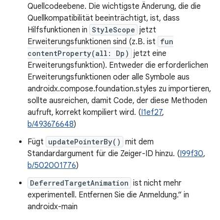
Quellcodeebene. Die wichtigste Änderung, die die
Quellkompatibilität beeinträchtigt, ist, dass
Hilfsfunktionen in
StyleScope
jetzt
Erweiterungsfunktionen sind (z.B. ist
fun
contentProperty(all: Dp)
jetzt eine
Erweiterungsfunktion). Entweder die erforderlichen
Erweiterungsfunktionen oder alle Symbole aus
androidx.compose.foundation.styles zu importieren,
sollte ausreichen, damit Code, der diese Methoden
aufruft, korrekt kompiliert wird. (
I1ef27
,
b/493676648
)
Fügt
updatePointerBy()
mit dem
Standardargument für die Zeiger-ID hinzu. (
I99f30
,
b/502001776
)
DeferredTargetAnimation
ist nicht mehr
experimentell. Entfernen Sie die Anmeldung.“ in
androidx-main