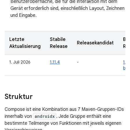
Benutzeroberfläche, die für die Interaktion mit dem
Gerät erforderlich sind, einschließlich Layout, Zeichnen
und Eingabe.
Letzte
Stabile
Be
Releasekandidat
Aktualisierung
Release
Re
1. Juli 2026
1.11.4
-
1.1
be
Struktur
Compose ist eine Kombination aus 7 Maven-Gruppen-IDs
innerhalb von
androidx
. Jede Gruppe enthält eine
bestimmte Teilmenge von Funktionen mit jeweils eigenen