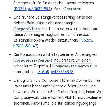
Speicheraufrufe für dasselbe Layout erfolgten
(
I10277
,
b/505371994
).
focusRestorer
Eine frühere Leistungsverbesserung hatte den
Nebeneffekt, dass nicht angehängte
ComposeViews
nicht gemessen werden konnten.
Diese Änderung ermöglicht es nun, ohne das
Leistungsproblem wieder einzuführen. (
I9b2c5
,
b/508650647
)
Die Komposition wird jetzt bei einer Änderung von
ComposeViewContext
neu erstellt, um einen
schnelleren Zugriff auf
ComposeViewContext
zu
ermöglichen. (
I3b3a8
,
b/487364963
)
Ermöglichen Sie Compose, Nicht-sRGB-Farben für
Paint und Shader unter Android festzulegen, und
bewahren Sie den großen Farbumfang bei, indem Sie
Compose-Farbräume korrekt Plattformäquivalenten
zuordnen. Farbräume, die für Renderingvorgänge