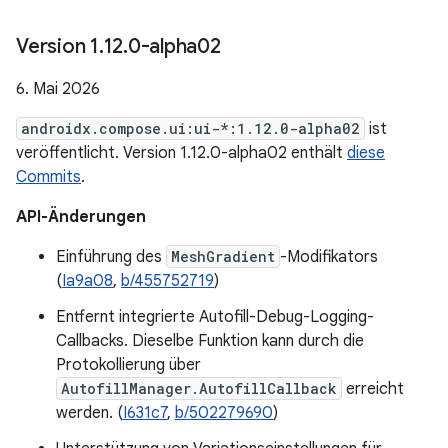
Version 1
.
12
.
0-alpha02
6. Mai 2026
androidx.compose.ui:ui-*:1.12.0-alpha02
ist
veröffentlicht. Version 1.12.0-alpha02 enthält
diese
Commits
.
API-Änderungen
Einführung des
MeshGradient
-Modifikators
(
Ia9a08
,
b/455752719
)
Entfernt integrierte Autofill-Debug-Logging-
Callbacks. Dieselbe Funktion kann durch die
Protokollierung über
AutofillManager.AutofillCallback
erreicht
werden. (
I631c7
,
b/502279690
)