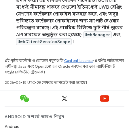
প্রদান করে। এর ব্যবহার সেইসব পার্টনারড ডিভাইসের
মধ্যেই সীমাবদ্ধ থাকবে যেগুলো ইতিমধ্যেই UWB রেঞ্জিং
সেশনের কন্ট্রোলার প্রোফাইল ব্যবহার করে, এবং অদূর
ভবিষ্যতে কন্ট্রোলার প্রোফাইলের জন্য সাপোর্ট দেওয়ার
পরিকল্পনা রয়েছে। এই প্রাথমিক রিলিজে দুটি শীর্ষ-স্তরের
API সারফেস অন্তর্ভুক্ত করা হয়েছে:
UwbManager
এবং
UwbClientSessionScope
।
এই পৃষ্ঠার কন্টেন্ট ও কোডের নমুনাগুলি
Content License
-এ বর্ণিত লাইসেন্সের
অধীনস্থ। Java এবং OpenJDK হল Oracle এবং/অথবা তার অ্যাফিলিয়েট
সংস্থার রেজিস্টার্ড ট্রেডমার্ক।
2026-06-18 UTC-তে শেষবার আপডেট করা হয়েছে।
ANDROID সম্পর্কে আরও শিখুন
Android