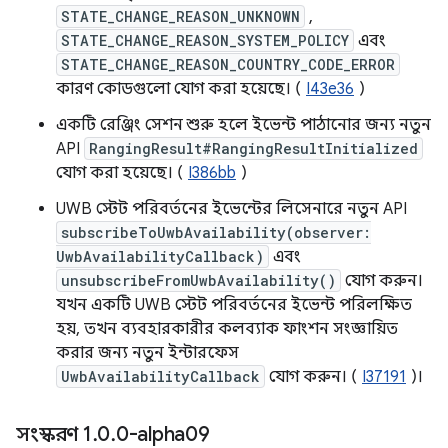
STATE_CHANGE_REASON_UNKNOWN
,
STATE_CHANGE_REASON_SYSTEM_POLICY
এবং
STATE_CHANGE_REASON_COUNTRY_CODE_ERROR
কারণ কোডগুলো যোগ করা হয়েছে। (
I43e36
)
একটি রেঞ্জিং সেশন শুরু হলে ইভেন্ট পাঠানোর জন্য নতুন
API
RangingResult#RangingResultInitialized
যোগ করা হয়েছে। (
I386bb
)
UWB স্টেট পরিবর্তনের ইভেন্টের লিসেনারে নতুন API
subscribeToUwbAvailability(observer:
UwbAvailabilityCallback)
এবং
unsubscribeFromUwbAvailability()
যোগ করুন।
যখন একটি UWB স্টেট পরিবর্তনের ইভেন্ট পরিলক্ষিত
হয়, তখন ব্যবহারকারীর কলব্যাক ফাংশন সংজ্ঞায়িত
করার জন্য নতুন ইন্টারফেস
UwbAvailabilityCallback
যোগ করুন। (
I37191
)।
সংস্করণ 1
.
0
.
0-alpha09