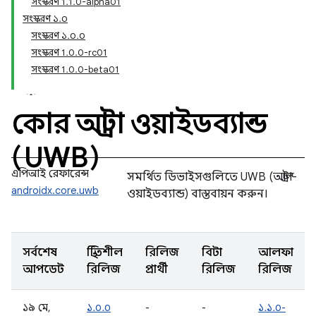
সংস্করণ 1.1.0-alpha01
সংস্করণ ১.০
সংস্করণ ১.০.০
সংস্করণ 1.0.0-rc01
সংস্করণ 1.0.0-beta01
কোর আল্ট্রা ওয়াইডব্যান্ড
(UWB)
এপিআই রেফারেন্স
সমর্থিত ডিভাইসগুলিতে UWB (আল্ট্রা-
androidx.core.uwb
ওয়াইডব্যান্ড) বাস্তবায়ন করুন।
সর্বশেষ
স্থিতিশীল
রিলিজ
বিটা
আলফা
আপডেট
রিলিজ
প্রার্থী
রিলিজ
রিলিজ
১৯ মে,
১.০.০
-
-
১.১.০-