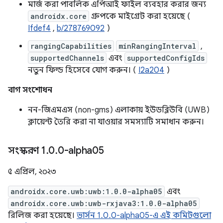
মার্জ করা পাবলিক এপিআই ফাইল ব্যবহার করার জন্য
androidx.core
গ্রুপকে মাইগ্রেট করা হয়েছে (
Ifdef4
,
b/278769092
)
rangingCapabilities
minRangingInterval
,
supportedChannels
এবং
supportedConfigIds
নতুন ফিল্ড হিসেবে যোগ করুন। (
I2a204
)
বাগ সংশোধন
নন-জিএমএস (non-gms) এলাকায় ইউডব্লিউবি (UWB)
ক্লায়েন্ট তৈরি করা না যাওয়ার সমস্যাটি সমাধান করুন।
সংস্করণ 1
.
0
.
0-alpha05
৫ এপ্রিল, ২০২৩
androidx.core.uwb:uwb:1.0.0-alpha05
এবং
androidx.core.uwb:uwb-rxjava3:1.0.0-alpha05
রিলিজ করা হয়েছে।
ভার্সন 1.0.0-alpha05-এ এই কমিটগুলো