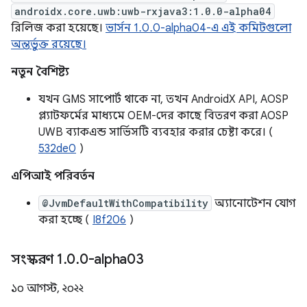
androidx.core.uwb:uwb-rxjava3:1.0.0-alpha04
রিলিজ করা হয়েছে।
ভার্সন 1.0.0-alpha04-এ এই কমিটগুলো
অন্তর্ভুক্ত রয়েছে।
নতুন বৈশিষ্ট্য
যখন GMS সাপোর্ট থাকে না, তখন AndroidX API, AOSP
প্ল্যাটফর্মের মাধ্যমে OEM-দের কাছে বিতরণ করা AOSP
UWB ব্যাকএন্ড সার্ভিসটি ব্যবহার করার চেষ্টা করে। (
532de0
)
এপিআই পরিবর্তন
@JvmDefaultWithCompatibility
অ্যানোটেশন যোগ
করা হচ্ছে (
I8f206
)
সংস্করণ 1
.
0
.
0-alpha03
১০ আগস্ট, ২০২২