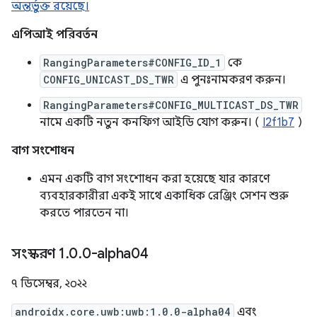
অন্তর্ভুক্ত রয়েছে।
এপিআই পরিবর্তন
RangingParameters#CONFIG_ID_1
কে
CONFIG_UNICAST_DS_TWR
এ পুনঃনামকরণ করুন।
RangingParameters#CONFIG_MULTICAST_DS_TWR
নামে একটি নতুন কনফিগ আইডি যোগ করুন। (
I2f1b7
)
বাগ সংশোধন
এমন একটি বাগ সংশোধন করা হয়েছে যার কারণে
ব্যবহারকারীরা একই সাথে একাধিক রেঞ্জিং সেশন শুরু
করতে পারতেন না।
সংস্করণ 1
.
0
.
0-alpha04
৭ ডিসেম্বর, ২০২২
androidx.core.uwb:uwb:1.0.0-alpha04
এবং