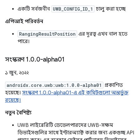
একটি সর্বজনীন
UWB_CONFIG_ID_1
চালু করা হচ্ছে
এপিআই পরিবর্তন
RangingResultPosition
এর দূরত্ব এখন নাল হতে
পারে।
সংস্করণ 1
.
0
.
0-alpha01
১ জুন, ২০২২
androidx.core.uwb:uwb:1.0.0-alpha01
প্রকাশিত
হয়েছে।
সংস্করণ 1.0.0-alpha01-এ এই কমিটগুলো অন্তর্ভুক্ত
রয়েছে।
নতুন বৈশিষ্ট্য
UWB লাইব্রেরিটি ডেভেলপারদের UWB-সক্ষম
ডিভাইসগুলির সাথে ইন্টারঅ্যাক্ট করার জন্য একগুচ্ছ API