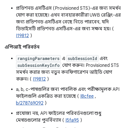
প্রভিশনড এসটিএস (Provisioned STS)-এর জন্য সমর্থন
যোগ করা হয়েছে। এখন ব্যবহারকারীরা UWB রেঞ্জিং-এর
জন্য প্রভিশনড এসটিএস বেছে নিতে পারবেন, যদি
ডিভাইসটি প্রভিশনড এসটিএস-এর জন্য সক্ষম হয়। (
I19812
)
এপিআই পরিবর্তন
rangingParameters
এ
subSessionId
এবং
subSessionKeyInfo
যোগ করুন। Provisioned STS
সমর্থন করার জন্য নতুন কনফিগারেশন আইডি যোগ
করুন। (
I19812
)
a, b, c-পাথগুলির জন্য পাবলিক এবং পরীক্ষামূলক API
ফাইলগুলি একত্রিত করা হয়েছে (
I8cfee
,
b/278769092
)
প্রযোজ্য নয়, API ফাইলের পরিবর্তনগুলো শুধু
মেথডগুলোর পুনর্বিন্যাস (
I5fa95
)