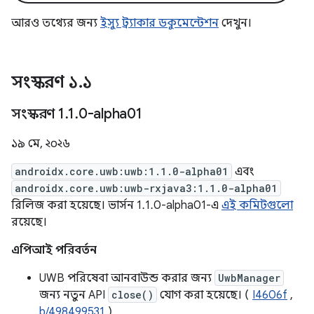
আরও তথ্যের জন্য
ইস্যু ট্র্যাকার ডকুমেন্টেশন
দেখুন।
সংস্করণ ১
.
১
সংস্করণ 1
.
1
.
0-alpha01
১৯ মে, ২০২৬
androidx.core.uwb:uwb:1.1.0-alpha01
এবং
androidx.core.uwb:uwb-rxjava3:1.1.0-alpha01
রিলিজ করা হয়েছে। ভার্সন 1.1.0-alpha01-এ
এই কমিটগুলো
রয়েছে।
এপিআই পরিবর্তন
UWB পরিষেবা আনবাউন্ড করার জন্য
UwbManager
জন্য নতুন API
close()
যোগ করা হয়েছে। (
I4606f
,
b/498499531
)