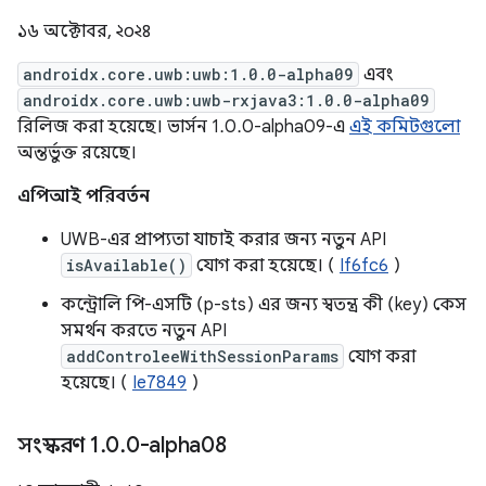
১৬ অক্টোবর, ২০২৪
androidx.core.uwb:uwb:1.0.0-alpha09
এবং
androidx.core.uwb:uwb-rxjava3:1.0.0-alpha09
রিলিজ করা হয়েছে। ভার্সন 1.0.0-alpha09-এ
এই কমিটগুলো
অন্তর্ভুক্ত রয়েছে।
এপিআই পরিবর্তন
UWB-এর প্রাপ্যতা যাচাই করার জন্য নতুন API
isAvailable()
যোগ করা হয়েছে। (
If6fc6
)
কন্ট্রোলি পি-এসটি (p-sts) এর জন্য স্বতন্ত্র কী (key) কেস
সমর্থন করতে নতুন API
addControleeWithSessionParams
যোগ করা
হয়েছে। (
Ie7849
)
সংস্করণ 1
.
0
.
0-alpha08