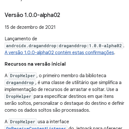
Versão 1
.
0
.
0-alpha02
15 de dezembro de 2021
Lançamento de
androidx.draganddrop:draganddrop:1.0.0-alpha02
.
A versão 1.0.0-alpha02 contém estas confirmações
.
Recursos na versão inicial
A
DropHelper
, o primeiro membro da biblioteca
draganddrop
, é uma classe de utilitário que simplifica a
implementação de recursos de arrastar e soltar. Use a
DropHelper
para especificar destinos em que itens
serão soltos, personalizar o destaque do destino e definir
como os dados soltos são processados.
A
DropHelper
usa a interface
OnReceiveContentListener
do Jetpack para oferecer