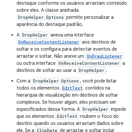
destaque conforme os usuários arrastam conteúdo
sobre eles. A classe aninhada
DropHelper.Options
permite personalizar a
aparência do destaque padrão.
A
DropHelper
anexa uma interface
OnReceiveContentListener
aos destinos de
soltar e os configura para detectar eventos de
arrastar e soltar. Não anexe um
OnDragListener
ou outra interface
OnReceiveContentListener
a
destinos de soltar ao usar a
DropHelper
.
Com a
DropHelper.Options
, você pode listar
todos os elementos
EditText
contidos na
hierarquia de visualização em destinos de soltar
complexos. Se houver algum, eles precisam ser
especificados dessa forma. A
DropHelper
impede
que os elementos
EditText
roubem o foco do
destino quando os usuários arrastam dados sobre
ele. Se a
ClipData
de arrastar e soltar incluir