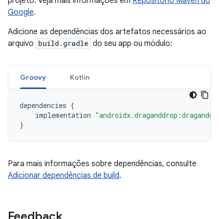
projeto. Veja mais informações em
Repositório Maven do
Google
.
Adicione as dependências dos artefatos necessários ao
arquivo
build.gradle
do seu app ou módulo:
Groovy
Kotlin
dependencies
{
implementation
"androidx.draganddrop:draganddr
}
Para mais informações sobre dependências, consulte
Adicionar dependências de build
.
Feedback