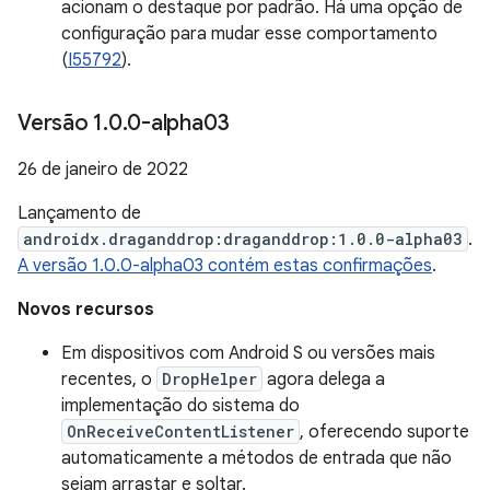
acionam o destaque por padrão. Há uma opção de
configuração para mudar esse comportamento
(
I55792
).
Versão 1
.
0
.
0-alpha03
26 de janeiro de 2022
Lançamento de
androidx.draganddrop:draganddrop:1.0.0-alpha03
.
A versão 1.0.0-alpha03 contém estas confirmações
.
Novos recursos
Em dispositivos com Android S ou versões mais
recentes, o
DropHelper
agora delega a
implementação do sistema do
OnReceiveContentListener
, oferecendo suporte
automaticamente a métodos de entrada que não
sejam arrastar e soltar.