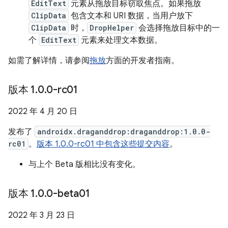
EditText
元素从拖放目标窃取焦点。如果拖放
ClipData
包含文本和 URI 数据，当用户放下
ClipData
时，
DropHelper
会选择拖放目标中的一
个
EditText
元素来处理文本数据。
如需了解详情，请参阅
拖放
方面的开发者指南。
版本 1
.
0
.
0-rc01
2022 年 4 月 20 日
发布了
androidx.draganddrop:draganddrop:1.0.0-
rc01
。
版本 1.0.0-rc01 中包含这些提交内容
。
与上个 Beta 版相比没有变化。
版本 1
.
0
.
0-beta01
2022 年 3 月 23 日