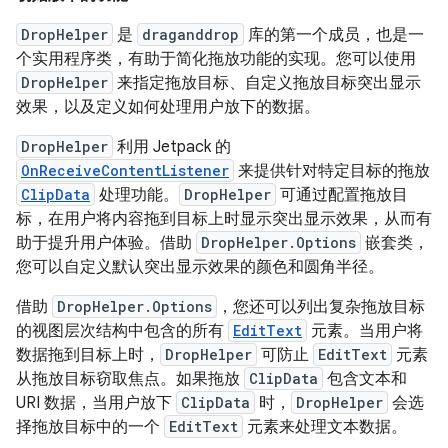
DropHelper
是
draganddrop
库的第一个成员，也是一
个实用程序类，有助于简化拖放功能的实现。您可以使用
DropHelper
来指定拖放目标、自定义拖放目标突出显示
效果，以及定义如何处理用户放下的数据。
DropHelper
利用 Jetpack 的
OnReceiveContentListener
来提供针对特定目标的拖放
ClipData
处理功能。
DropHelper
可通过配置拖放目
标，在用户将内容拖到目标上时显示突出显示效果，从而有
助于提升用户体验。借助
DropHelper.Options
嵌套类，
您可以自定义默认突出显示效果的颜色和圆角半径。
借助
DropHelper.Options
，您还可以列出复杂拖放目标
的视图层次结构中包含的所有
EditText
元素。当用户将
数据拖到目标上时，
DropHelper
可防止
EditText
元素
从拖放目标窃取焦点。如果拖放
ClipData
包含文本和
URI 数据，当用户放下
ClipData
时，
DropHelper
会选
择拖放目标中的一个
EditText
元素来处理文本数据。