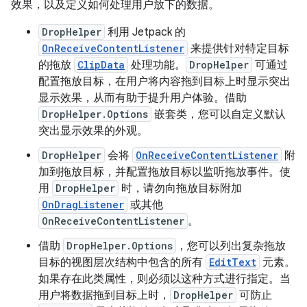
效果，以及定义如何处理用户放下的数据。
DropHelper
利用 Jetpack 的
OnReceiveContentListener
来提供针对特定目标
的拖放
ClipData
处理功能。
DropHelper
可通过
配置拖放目标，在用户将内容拖到目标上时显示突出
显示效果，从而有助于提升用户体验。借助
DropHelper.Options
嵌套类，您可以自定义默认
突出显示效果的外观。
DropHelper
会将
OnReceiveContentListener
附
加到拖放目标，并配置拖放目标以监听拖放事件。使
用
DropHelper
时，请勿向拖放目标附加
OnDragListener
或其他
OnReceiveContentListener
。
借助
DropHelper.Options
，您可以列出复杂拖放
目标的视图层次结构中包含的所有
EditText
元素。
如果存在此类属性，则必须以这种方式进行指定。当
用户将数据拖到目标上时，
DropHelper
可防止