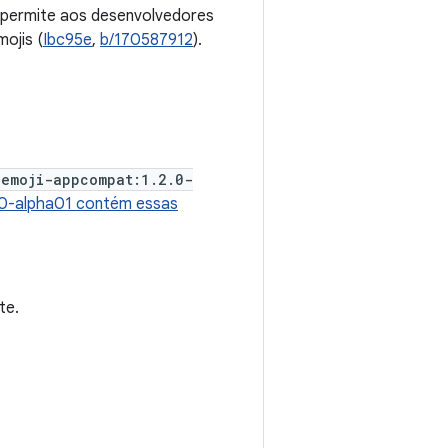
e permite aos desenvolvedores
ojis (
Ibc95e
,
b/170587912
).
:emoji-appcompat:1.2.0-
.0-alpha01 contém essas
te.