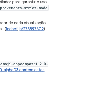
lador para garantir o uso
provements-strict-mode
dor de cada visualização,
l. (
Iccbcf
,
b/278897602
).
:emoji-appcompat:1.2.0-
.0-alpha03 contém estas