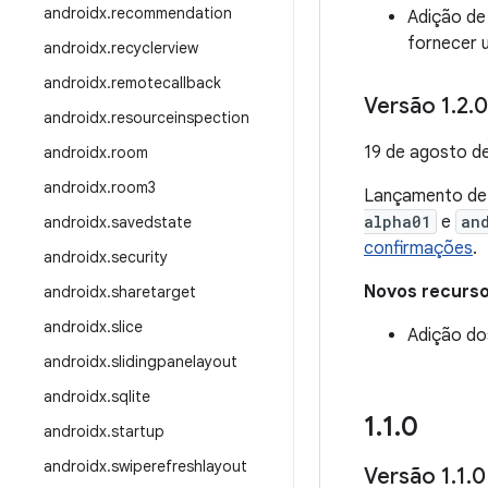
androidx
.
recommendation
Adição de
fornecer 
androidx
.
recyclerview
androidx
.
remotecallback
Versão 1
.
2
.
0
androidx
.
resourceinspection
19 de agosto d
androidx
.
room
androidx
.
room3
Lançamento d
alpha01
e
an
androidx
.
savedstate
confirmações
.
androidx
.
security
Novos recurs
androidx
.
sharetarget
androidx
.
slice
Adição do
androidx
.
slidingpanelayout
androidx
.
sqlite
1
.
1
.
0
androidx
.
startup
androidx
.
swiperefreshlayout
Versão 1
.
1
.
0