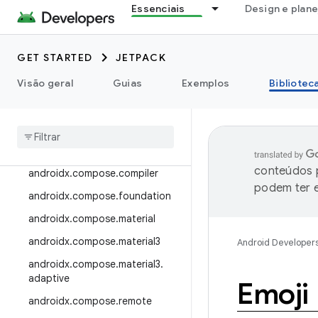
Essenciais
Design e plan
androidx.camera.viewfinder
androidx.car
GET STARTED
JETPACK
androidx.car.app
androidx.cardview
Visão geral
Guias
Exemplos
Bibliotec
androidx
.
collection
androidx
.
compose
androidx
.
compose
.
animation
conteúdos p
androidx
.
compose
.
compiler
podem ter e
androidx
.
compose
.
foundation
androidx
.
compose
.
material
androidx
.
compose
.
material3
Android Developer
androidx
.
compose
.
material3
.
adaptive
Emoji
androidx
.
compose
.
remote