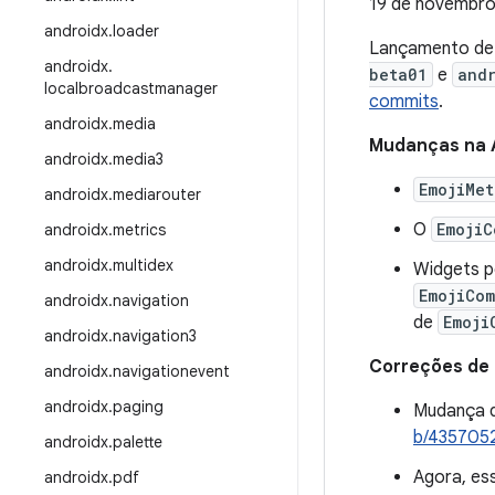
19 de novembro
androidx
.
loader
Lançamento d
androidx
.
beta01
e
and
localbroadcastmanager
commits
.
androidx
.
media
Mudanças na 
androidx
.
media3
EmojiMet
androidx
.
mediarouter
O
EmojiC
androidx
.
metrics
androidx
.
multidex
Widgets p
EmojiCom
androidx
.
navigation
de
Emoji
androidx
.
navigation3
Correções de
androidx
.
navigationevent
androidx
.
paging
Mudança 
b/435705
androidx
.
palette
Agora, es
androidx
.
pdf