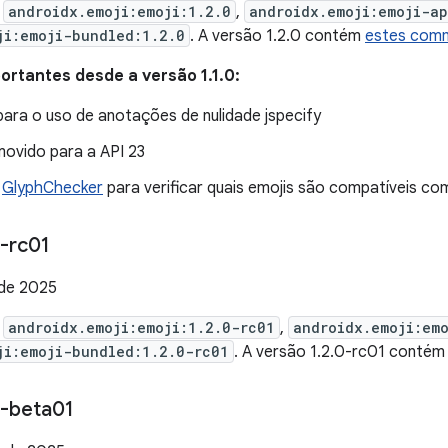
e
androidx.emoji:emoji:1.2.0
,
androidx.emoji:emoji-a
ji:emoji-bundled:1.2.0
. A versão 1.2.0 contém
estes com
rtantes desde a versão 1.1.0:
ara o uso de anotações de nulidade jspecify
ovido para a API 23
e
GlyphChecker
para verificar quais emojis são compatíveis co
-rc01
de 2025
e
androidx.emoji:emoji:1.2.0-rc01
,
androidx.emoji:em
ji:emoji-bundled:1.2.0-rc01
. A versão 1.2.0-rc01 conté
-beta01