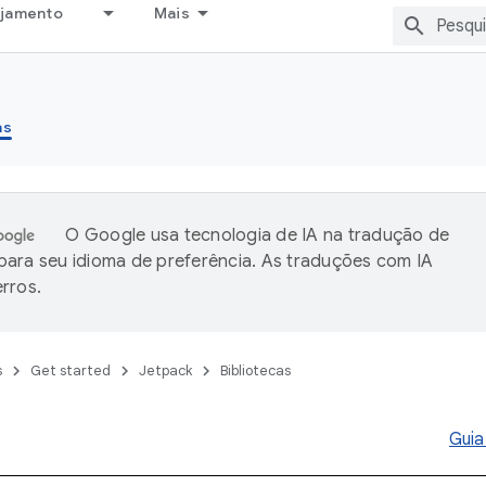
ejamento
Mais
as
O Google usa tecnologia de IA na tradução de
ara seu idioma de preferência. As traduções com IA
rros.
s
Get started
Jetpack
Bibliotecas
Guia