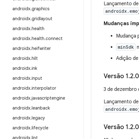
Lançamento d
androidx
.
graphics
androidx.emo
androidx
.
gridlayout
Mudanças impo
androidx
.
health
Mudança p
androidx
.
health
.
connect
minSdk
m
androidx
.
heifwriter
Adição d
androidx
.
hilt
androidx
.
ink
Versão 1
.
2
.
0
androidx
.
input
androidx
.
interpolator
3 de dezembro 
androidx
.
javascriptengine
Lançamento d
androidx
.
leanback
androidx.emo
androidx
.
legacy
Versão 1
.
2
.
0
androidx
.
lifecycle
androidx
.
lint