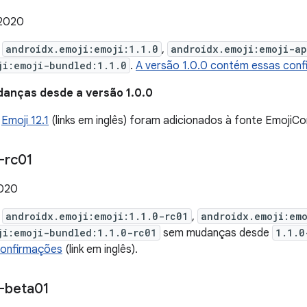
 2020
e
androidx.emoji:emoji:1.1.0
,
androidx.emoji:emoji-a
ji:emoji-bundled:1.1.0
.
A versão 1.0.0 contém essas con
danças desde a versão 1.0.0
e
Emoji 12.1
(links em inglês) foram adicionados à fonte EmojiC
-rc01
2020
e
androidx.emoji:emoji:1.1.0-rc01
,
androidx.emoji:em
ji:emoji-bundled:1.1.0-rc01
sem mudanças desde
1.1.0
confirmações
(link em inglês).
-beta01