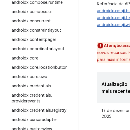
androidx
.
compose
.
runtime
Referência da AP
androidx.emoji.b
androidx
.
compose
.
ui
androidx.emoji.te
androidx
.
concurrent
androidx.emoji.w
androidx
.
constraintlayout
androidx
.
contentpager
Atenção
:ess
androidx
.
coordinatorlayout
novos recursos.
androidx
.
core
para mais inform
androidx
.
core
.
locationbutton
androidx
.
core
.
uwb
Atualização
androidx
.
credentials
mais recent
androidx
.
credentials
.
providerevents
androidx
.
credentials
.
registry
17 de dezembr
2025
androidx
.
cursoradapter
androidx
.
customview