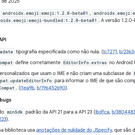
 de 2025
e
androidx.emoji:emoji:1.2.0-beta01
,
androidx.emoji:
roidx.emoji:emoji-bundled:1.2.0-beta01
. A versão 1.2.
API
adata
tipografia especificada como não nula. (
Ic727f
,
b/2363
ompat
define corretamente
EditorInfo.extras
no Android 
ersonalizados que usam o IME e não criam uma subclasse de
pat.updateEditorInfo
para informar o IME de que são com
Compat
. (
I1ea9b
,
b/196452690
).
 bugs
do
minSdk
padrão da API 21 para a API 23 (
Ibdfca
,
b/3804483
223
).
sa biblioteca usa
anotações de nulidade do JSpecify
, que são 