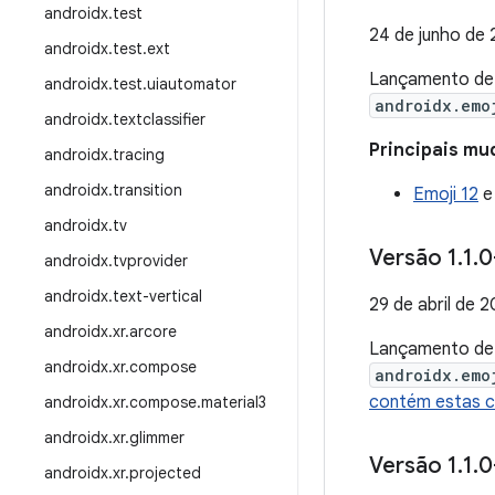
androidx
.
test
24 de junho de
androidx
.
test
.
ext
Lançamento d
androidx
.
test
.
uiautomator
androidx.emo
androidx
.
textclassifier
Principais mu
androidx
.
tracing
androidx
.
transition
Emoji 12
androidx
.
tv
Versão 1
.
1
.
0
androidx
.
tvprovider
androidx
.
text-vertical
29 de abril de 
androidx
.
xr
.
arcore
Lançamento d
androidx
.
xr
.
compose
androidx.emo
contém estas 
androidx
.
xr
.
compose
.
material3
androidx
.
xr
.
glimmer
Versão 1
.
1
.
0
androidx
.
xr
.
projected