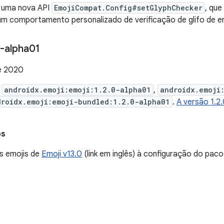
 uma nova API
EmojiCompat.Config#setGlyphChecker
, qu
um comportamento personalizado de verificação de glifo de em
-alpha01
e 2020
e
androidx.emoji:emoji:1.2.0-alpha01
,
androidx.emoji
droidx.emoji:emoji-bundled:1.2.0-alpha01
.
A versão 1.2
os
s emojis de
Emoji v13.0
(link em inglês) à configuração do paco