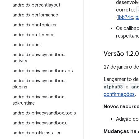
desenvolv
androidx
.
percentlayout
correto:
androidx
.
performance
(
Ibb74c
,
b
androidx
.
photopicker
Os callbac
androidx
.
preference
respeitand
androidx
.
print
Versão 1
.
2
.
0
androidx
.
privacysandbox
.
activity
27 de janeiro d
androidx
.
privacysandbox
.
ads
Lançamento d
androidx
.
privacysandbox
.
alpha03
e
an
plugins
confirmações
.
androidx
.
privacysandbox
.
sdkruntime
Novos recurs
androidx
.
privacysandbox
.
tools
Adição do
androidx
.
privacysandbox
.
ui
Mudanças na 
androidx
.
profileinstaller