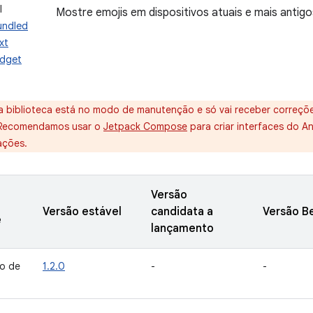
I
Mostre emojis em dispositivos atuais e mais antigo
undled
xt
idget
a biblioteca está no modo de manutenção e só vai receber correçõe
 Recomendamos usar o
Jetpack Compose
para criar interfaces do A
ações.
Versão
Versão estável
candidata a
Versão B
e
lançamento
o de
1.2.0
-
-