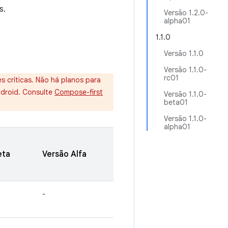
s.
Versão 1.2.0-
alpha01
1.1.0
Versão 1.1.0
Versão 1.1.0-
rc01
s críticas. Não há planos para
ndroid. Consulte
Compose-first
Versão 1.1.0-
beta01
Versão 1.1.0-
alpha01
eta
Versão Alfa
-