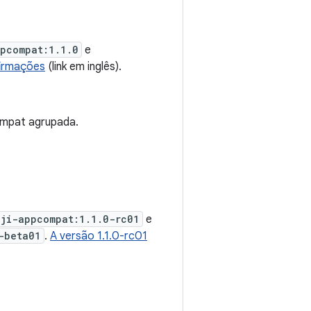
ppcompat:1.1.0
e
firmações
(link em inglês).
ompat agrupada.
oji-appcompat:1.1.0-rc01
e
-beta01
.
A versão 1.1.0-rc01