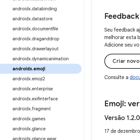
androidx
.
databinding
Feedback
androidx
.
datastore
androidx
.
documentfile
Seu feedback aj
melhorar esta b
androidx
.
draganddrop
Adicione seu vo
androidx
.
drawerlayout
androidx
.
dynamicanimation
Criar nov
androidx
.
emoji
Consulte a
docu
androidx
.
emoji2
androidx
.
enterprise
androidx
.
exifinterface
Emoji: ver
androidx
.
fragment
Versão 1
.
2
.
0
androidx
.
games
androidx
.
glance
17 de dezembro
androidx
.
glance
.
wear