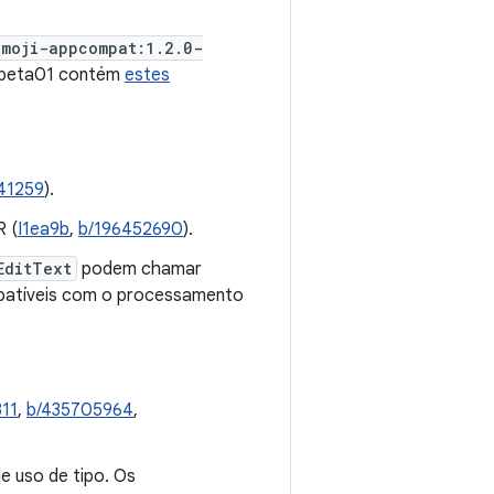
emoji-appcompat:1.2.0-
0-beta01 contém
estes
41259
).
R (
I1ea9b
,
b/196452690
).
EditText
podem chamar
patíveis com o processamento
11
,
b/435705964
,
de uso de tipo. Os