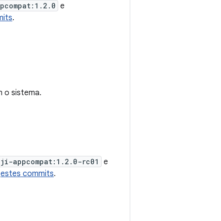
ppcompat:1.2.0
e
mits
.
m o sistema.
oji-appcompat:1.2.0-rc01
e
m
estes commits
.