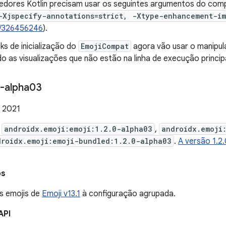
edores Kotlin precisam usar os seguintes argumentos do compi
-Xjspecify-annotations=strict, -Xtype-enhancement-im
/326456246
).
ks de inicialização do
EmojiCompat
agora vão usar o manipula
o as visualizações que não estão na linha de execução principa
-alpha03
e 2021
e
androidx.emoji:emoji:1.2.0-alpha03
,
androidx.emoji
droidx.emoji:emoji-bundled:1.2.0-alpha03
.
A versão 1.2
os
s emojis de
Emoji v13.1
à configuração agrupada.
API