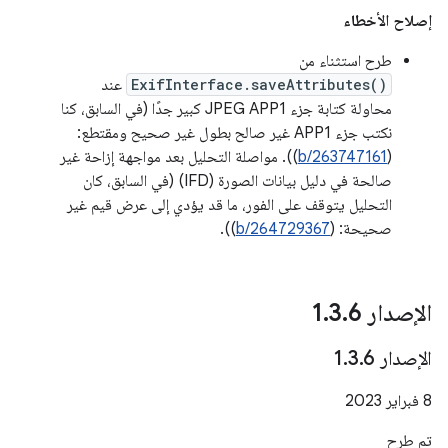
إصلاح الأخطاء
طرح استثناء من
ExifInterface.saveAttributes()
عند
محاولة كتابة جزء JPEG APP1 كبير جدًا (في السابق، كنا
نكتب جزء APP1 غير صالح بطول غير صحيح ومقتطع:
(
b/263747161
)). مواصلة التحليل بعد مواجهة إزاحة غير
صالحة في دليل بيانات الصورة (IFD) (في السابق، كان
التحليل يتوقف على الفور، ما قد يؤدي إلى عرض قيم غير
صحيحة: (
b/264729367
)).
الإصدار 1
6
.
3
.
الإصدار 1
6
.
3
.
‫8 فبراير 2023
تم طرح