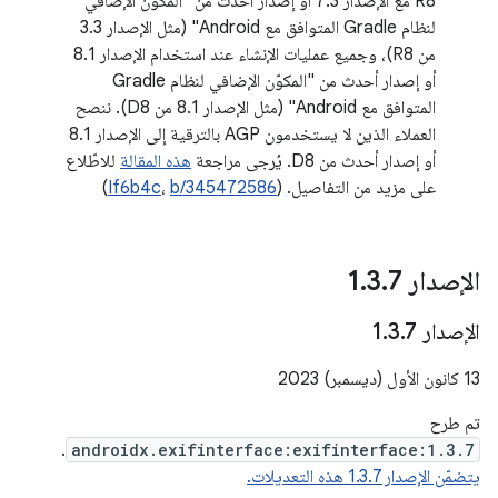
R8 مع الإصدار 7.3 أو إصدار أحدث من "المكوّن الإضافي
لنظام Gradle المتوافق مع Android" (مثل الإصدار 3.3
من R8)، وجميع عمليات الإنشاء عند استخدام الإصدار 8.1
أو إصدار أحدث من "المكوّن الإضافي لنظام Gradle
المتوافق مع Android" (مثل الإصدار 8.1 من D8). ننصح
العملاء الذين لا يستخدمون AGP بالترقية إلى الإصدار 8.1
أو إصدار أحدث من D8. يُرجى مراجعة
هذه المقالة
للاطّلاع
على مزيد من التفاصيل. (
b/345472586
،
If6b4c
)
الإصدار 1
7
.
3
.
الإصدار 1
7
.
3
.
‫13 كانون الأول (ديسمبر) 2023
تم طرح
.
androidx.exifinterface:exifinterface:1.3.7
يتضمّن الإصدار 1.3.7 هذه التعديلات.