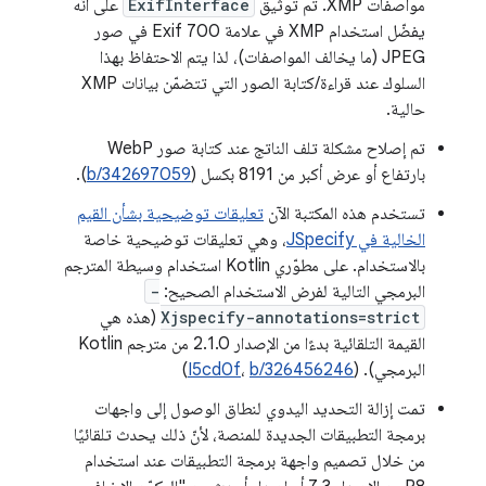
مواصفات XMP. تم توثيق
ExifInterface
على أنّه
يفضّل استخدام XMP في علامة Exif 700 في صور
JPEG (ما يخالف المواصفات)، لذا يتم الاحتفاظ بهذا
السلوك عند قراءة/كتابة الصور التي تتضمّن بيانات XMP
حالية.
تم إصلاح مشكلة تلف الناتج عند كتابة صور WebP
بارتفاع أو عرض أكبر من 8191 بكسل (
b/342697059
).
تستخدم هذه المكتبة الآن
تعليقات توضيحية بشأن القيم
الخالية في JSpecify
، وهي تعليقات توضيحية خاصة
بالاستخدام. على مطوّري Kotlin استخدام وسيطة المترجم
البرمجي التالية لفرض الاستخدام الصحيح:
-
Xjspecify-annotations=strict
(هذه هي
القيمة التلقائية بدءًا من الإصدار 2.1.0 من مترجم Kotlin
البرمجي). (
b/326456246
،
I5cd0f
)
تمت إزالة التحديد اليدوي لنطاق الوصول إلى واجهات
برمجة التطبيقات الجديدة للمنصة، لأنّ ذلك يحدث تلقائيًا
من خلال تصميم واجهة برمجة التطبيقات عند استخدام