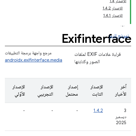
الإصدار 1.4
الإصدار 1.4.2
الإصدار 1.4.1
Exifinterface
نموذج الرمز
مرجع واجهة برمجة التطبيقات
قراءة علامات EXIF لملفات
androidx.exifinterface.media
الصور وكتابتها
آخر
الإصدار
إصدار
الإصدار
الإصدار
الأخبار
الثابت
محتمل
التجريبي
الأوّلي
-
-
-
1.4.2
‫3
ديسمبر
2025