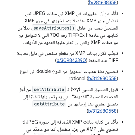
(
b/281638358
)
تأكَّد من أنّ التغييرات في XMP في ملفات JPEG التي
تتضمّن جزء XMP منفصلاً يتم تخزينها في جزء XMP
المنفصل نفسه من خلال
saveAttributes()
، بدلاً من
كتابتها في علامة TIFF/Exif رقم 700 التي لا تتوافق مع
مواصفات XMP والتي لن تعثر عليها العديد من الأدوات.
تجنُّب تكرار بيانات XMP من مقطع منفصل في دليل معاينة
TIFF عند الحفظ (
b/309843390
)
تحسين دقة عمليات التحويل من النوع double إلى النوع
rational (
b/312680558
).
قبول التنسيق النسبي (x/y) لـ
setAttribute
من أجل
العلامات النسبية "القديمة" التي يتم تحويلها تلقائيًا إلى
تنسيق عشري عند إرجاعها من
getAttribute
)
b/312680558
(
تأكَّد من كتابة بيانات XMP المُضافة إلى صورة JPEG لا
تحتوي على XMP في جزء منفصل، كما هو محدّد في