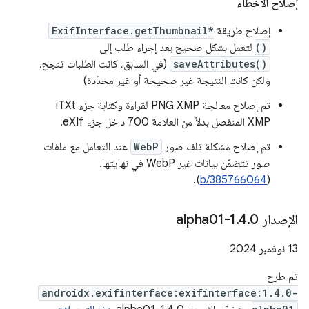
إصلاح الأخطاء
إصلاح طريقة
ExifInterface.getThumbnail*
()
لتعمل بشكل صحيح بعد إجراء طلب إلى
saveAttributes()
(في السابق، كانت الطلبات تنجح،
ولكن كانت النتيجة غير صحيحة أو غير محدّدة)
تم إصلاح معالجة PNG XMP لقراءة وكتابة جزء iTXt
XMP المنفصل بدلاً من العلامة 700 داخل جزء eXIf.
تم إصلاح مشكلة تلف صور
WebP
عند التعامل مع ملفات
صور تتضمّن بيانات غير WebP في نهايتها.
).
b/385766064
(
الإصدار 1
0-alpha01
.
4
.
‫13 نوفمبر 2024
تم طرح
androidx.exifinterface:exifinterface:1.4.0-