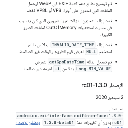
تم توسيع نطاق دعم كتابة EXIF في WebP ليشمل
الملفات التي تحتوي على أجزاء VP8 أو VP8L فقط.
تمت إزالة التخزين المؤقت غير الضروري الذي كان يتسبب
في حدوث استثناءات OutOfMemory لملفات الصور
الكبيرة.
تمت إزالة
INVALID_DATE_TIME
. بدلاً من ذلك،
استخدِم
NULL
لعرض قيم التاريخ والوقت غير الصالحة.
تم تعديل الدالة
getGpsDateTime
لتعرض
Long.MIN_VALUE
بدلاً من
-1
لقيمة غير صالحة.
الإصدار 1
0-rc01
.
3
.
‫2 سبتمبر 2020
تم إصدار
androidx.exifinterface:exifinterface:1.3.0-
rc01
بدون أي تغييرات منذ
1.3.0-beta01
.
يتضمّن الإصدار