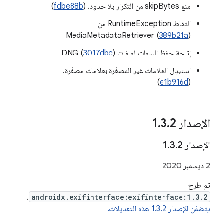
منع skipBytes من التكرار بلا حدود. (
fdbe88b
)
التقاط RuntimeException من
MediaMetadataRetriever (
389b21a
)
إتاحة حفظ السمات لملفات DNG (
)
3017dbc
استبدِل العلامات غير المصغّرة بعلامات مصغّرة.
)
e1b916d
(
الإصدار 1
2
.
3
.
الإصدار 1
2
.
3
.
‫2 ديسمبر 2020
تم طرح
.
androidx.exifinterface:exifinterface:1.3.2
يتضمّن الإصدار 1.3.2 هذه التعديلات.