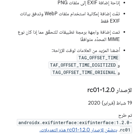
إتاحة إضافة EXIF إلى ملفات PNG
تمّت إضافة إمكانية استخدام ملفات WebP وتدفق بيانات
EXIF فقط
تمت إضافة واجهة برمجة تطبيقات للتحقّق مما إذا كان نوع
MIME المحدّد متوافقًا
أضفنا المزيد من العلامات لوقت الإزاحة:
TAG_OFFSET_TIME
و
TAF_OFFSET_TIME_DIGITIZED
و
TAG_OFFSET_TIME_ORIGINAL
الإصدار 1
0-rc01
.
2
.
‫19 شباط (فبراير) 2020
تم طرح
androidx.exifinterface:exifinterface:1.2.0-
rc01
.
يتضمّن الإصدار 1.2.0-rc01 هذه التعديلات.