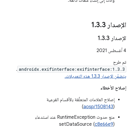
وأدت إلى إنشاء ملفات تالفة.
الإصدار 1
3
.
3
.
الإصدار 1
3
.
3
.
‫4 أغسطس 2021
تم طرح
.
androidx.exifinterface:exifinterface:1.3.3
يتضمّن الإصدار 1.3.3 هذه التعديلات.
إصلاح الأخطاء
إصلاح العلامات المتعلّقة بالأقسام الفرعية
)
aosp/1508143
(
منع حدوث RuntimeException عند استدعاء
setDataSource (
c8e66e9
)