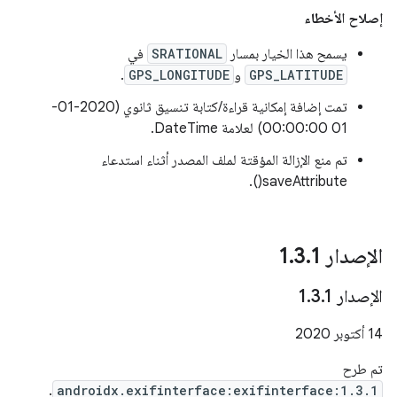
إصلاح الأخطاء
يسمح هذا الخيار بمسار
SRATIONAL
في
GPS_LATITUDE
و
GPS_LONGITUDE
.
تمت إضافة إمكانية قراءة/كتابة تنسيق ثانوي (2020-01-
01 00:00:00) لعلامة DateTime.
تم منع الإزالة المؤقتة لملف المصدر أثناء استدعاء
saveAttribute().
الإصدار 1
1
.
3
.
الإصدار 1
1
.
3
.
‫14 أكتوبر 2020
تم طرح
.
androidx.exifinterface:exifinterface:1.3.1