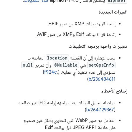
alpha01
. يتضمّن الإصدار 1.4.0-alpha01
هذه التعديلات
.
الميزات الجديدة
إتاحة قراءة بيانات XMP من صور HEIF
إتاحة قراءة بيانات Exif وXMP من صور AVIF
تغييرات واجهة برمجة التطبيقات
يجب الإشارة إلى أنّ المَعلمة
location
الخاصة بـ
setGpsInfo
هي
@Nullable
وأنّ تمرير
null
سيؤدي إلى عدم تنفيذ أي عملية. (
،
If924c
)
b/236484611
إصلاح الأخطاء
مواصلة تحليل البيانات بعد مواجهة إزاحة IFD غير صالحة
)
b/264729367
(
التعامل مع صور WebP التي تحتوي بشكل غير صحيح
على علامة JPEG APP1 قبل بيانات Exif