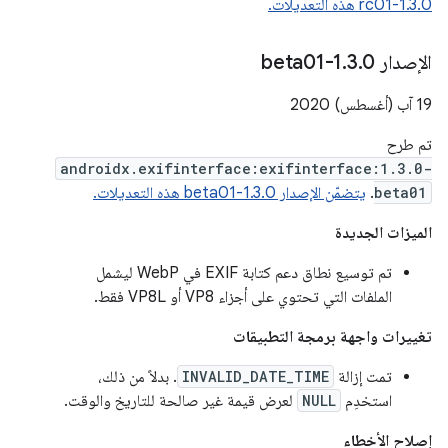
1.3.0-rc01 هذه التعديلات.
الإصدار 1
0-beta01
.
3
.
‫19 آب (أغسطس) 2020
تم طرح
androidx.exifinterface:exifinterface:1.3.0-
beta01
.
يتضمّن الإصدار 1.3.0-beta01 هذه التعديلات.
الميزات الجديدة
تم توسيع نطاق دعم كتابة EXIF في WebP ليشمل
الملفات التي تحتوي على أجزاء VP8 أو VP8L فقط.
تغييرات واجهة برمجة التطبيقات
تمت إزالة
INVALID_DATE_TIME
. بدلاً من ذلك،
استخدِم
NULL
لعرض قيمة غير صالحة للتاريخ والوقت.
إصلاح الأخطاء