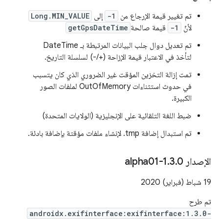
تم تغيير قيمة الإرجاع من
-1
إلى
Long.MIN_VALUE
لأنّ
-1
قيمة صالحة
getGpsDateTime
تم تعديل دوال جلب البيانات المرتبطة بـ DateTime
لتأخذ في الاعتبار قيمة الإزاحة (+/-) لسلسلة التاريخ.
تمت إزالة التخزين المؤقت غير الضروري الذي كان يتسبب
في حدوث استثناءات OutOfMemory لملفات الصور
الكبيرة.
ضبط اللغة التلقائية على الإنجليزية (الولايات المتحدة)
تم استبدال إضافة ‎.tmp لإنشاء ملفات مؤقتة بإضافة بادئة.
الإصدار 1
0-alpha01
.
3
.
‫19 شباط (فبراير) 2020
تم طرح
androidx.exifinterface:exifinterface:1.3.0-