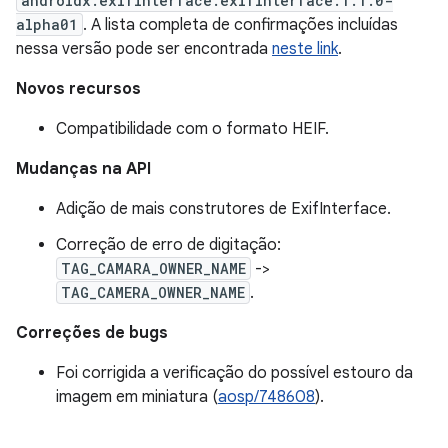
androidx.exifinterface:exifinterface:1.1.0-
alpha01
. A lista completa de confirmações incluídas
nessa versão pode ser encontrada
neste link
.
Novos recursos
Compatibilidade com o formato HEIF.
Mudanças na API
Adição de mais construtores de ExifInterface.
Correção de erro de digitação:
TAG_CAMARA_OWNER_NAME
->
TAG_CAMERA_OWNER_NAME
.
Correções de bugs
Foi corrigida a verificação do possível estouro da
imagem em miniatura (
aosp/748608
).