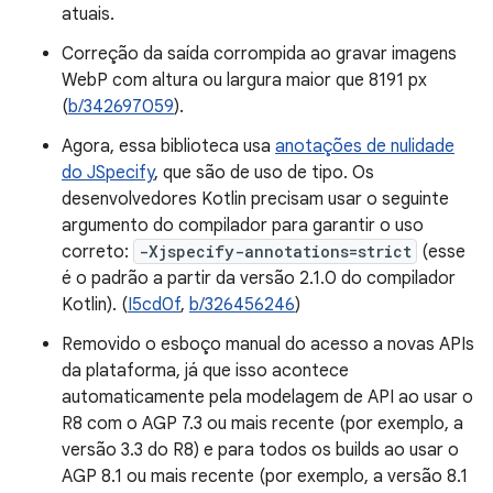
atuais.
Correção da saída corrompida ao gravar imagens
WebP com altura ou largura maior que 8191 px
(
b/342697059
).
Agora, essa biblioteca usa
anotações de nulidade
do JSpecify
, que são de uso de tipo. Os
desenvolvedores Kotlin precisam usar o seguinte
argumento do compilador para garantir o uso
correto:
-Xjspecify-annotations=strict
(esse
é o padrão a partir da versão 2.1.0 do compilador
Kotlin). (
I5cd0f
,
b/326456246
)
Removido o esboço manual do acesso a novas APIs
da plataforma, já que isso acontece
automaticamente pela modelagem de API ao usar o
R8 com o AGP 7.3 ou mais recente (por exemplo, a
versão 3.3 do R8) e para todos os builds ao usar o
AGP 8.1 ou mais recente (por exemplo, a versão 8.1