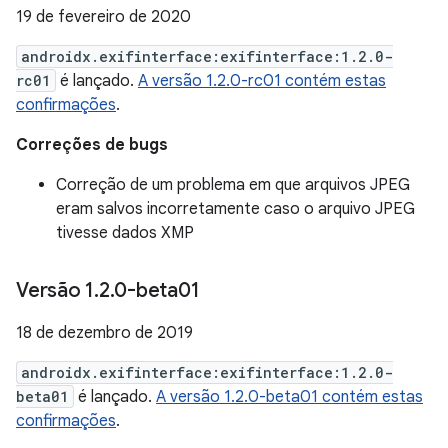
19 de fevereiro de 2020
androidx.exifinterface:exifinterface:1.2.0-
rc01
é lançado.
A versão 1.2.0-rc01 contém estas
confirmações
.
Correções de bugs
Correção de um problema em que arquivos JPEG
eram salvos incorretamente caso o arquivo JPEG
tivesse dados XMP
Versão 1
.
2
.
0-beta01
18 de dezembro de 2019
androidx.exifinterface:exifinterface:1.2.0-
beta01
é lançado.
A versão 1.2.0-beta01 contém estas
confirmações
.