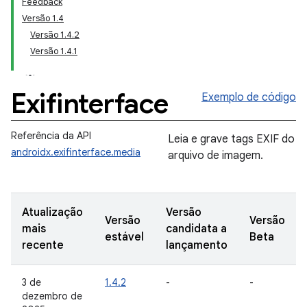
Feedback
Versão 1.4
Versão 1.4.2
Versão 1.4.1
Exifinterface
Exemplo de código
Referência da API
Leia e grave tags EXIF do
androidx.exifinterface.media
arquivo de imagem.
Atualização
Versão
Versão
Versão
mais
candidata a
estável
Beta
recente
lançamento
3 de
1.4.2
-
-
dezembro de