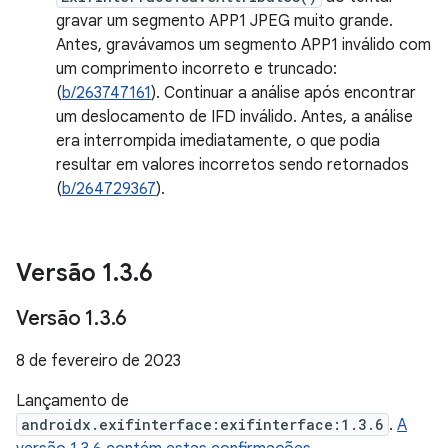
gravar um segmento APP1 JPEG muito grande.
Antes, gravávamos um segmento APP1 inválido com
um comprimento incorreto e truncado:
(
b/263747161
). Continuar a análise após encontrar
um deslocamento de IFD inválido. Antes, a análise
era interrompida imediatamente, o que podia
resultar em valores incorretos sendo retornados
(
b/264729367
).
Versão 1
.
3
.
6
Versão 1
.
3
.
6
8 de fevereiro de 2023
Lançamento de
androidx.exifinterface:exifinterface:1.3.6
.
A