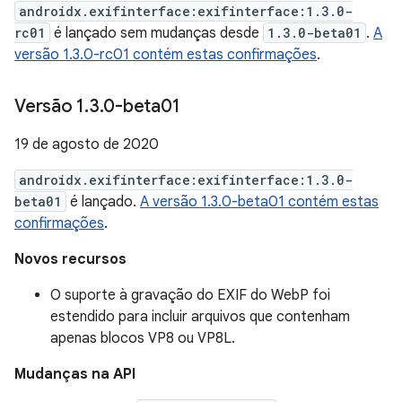
androidx.exifinterface:exifinterface:1.3.0-
rc01
é lançado sem mudanças desde
1.3.0-beta01
.
A
versão 1.3.0-rc01 contém estas confirmações
.
Versão 1
.
3
.
0-beta01
19 de agosto de 2020
androidx.exifinterface:exifinterface:1.3.0-
beta01
é lançado.
A versão 1.3.0-beta01 contém estas
confirmações
.
Novos recursos
O suporte à gravação do EXIF do WebP foi
estendido para incluir arquivos que contenham
apenas blocos VP8 ou VP8L.
Mudanças na API