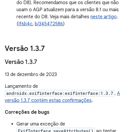
do D8). Recomendamos que os clientes que não
usam o AGP atualizem para a versão 8.1 ou mais
recente do D8. Veja mais detalhes
neste artigo
.
(
If6b4c
,
b/345472586
)
Versão 1
.
3
.
7
Versão 1
.
3
.
7
13 de dezembro de 2023
Lançamento de
androidx.exifinterface:exifinterface:1.3.7
.
A
versão 1.3.7 contém estas confirmações
.
Correções de bugs
Gerar uma exceção de
ExifInterface.saveAttributes()
ao tentar