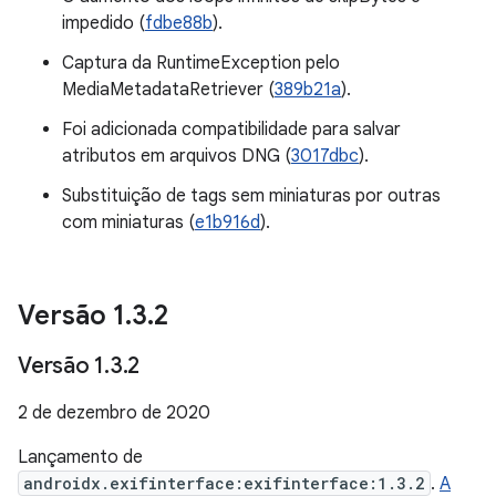
impedido (
fdbe88b
).
Captura da RuntimeException pelo
MediaMetadataRetriever (
389b21a
).
Foi adicionada compatibilidade para salvar
atributos em arquivos DNG (
3017dbc
).
Substituição de tags sem miniaturas por outras
com miniaturas (
e1b916d
).
Versão 1
.
3
.
2
Versão 1
.
3
.
2
2 de dezembro de 2020
Lançamento de
androidx.exifinterface:exifinterface:1.3.2
.
A