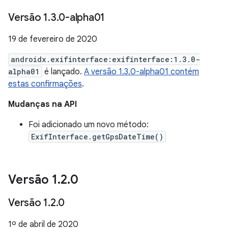
Versão 1
.
3
.
0-alpha01
19 de fevereiro de 2020
androidx.exifinterface:exifinterface:1.3.0-
alpha01
é lançado.
A versão 1.3.0-alpha01 contém
estas confirmações
.
Mudanças na API
Foi adicionado um novo método:
ExifInterface.getGpsDateTime()
Versão 1
.
2
.
0
Versão 1
.
2
.
0
1º de abril de 2020