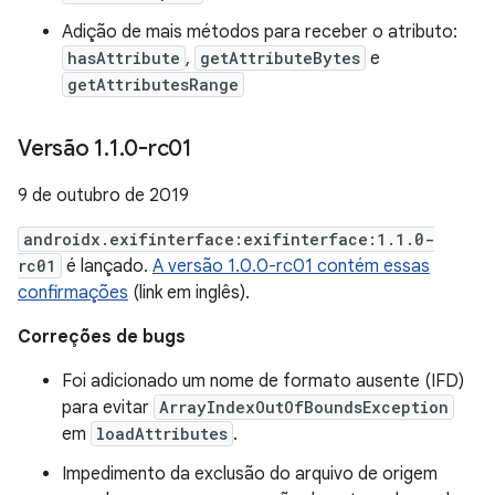
Adição de mais métodos para receber o atributo:
hasAttribute
,
getAttributeBytes
e
getAttributesRange
Versão 1
.
1
.
0-rc01
9 de outubro de 2019
androidx.exifinterface:exifinterface:1.1.0-
rc01
é lançado.
A versão 1.0.0-rc01 contém essas
confirmações
(link em inglês).
Correções de bugs
Foi adicionado um nome de formato ausente (IFD)
para evitar
ArrayIndexOutOfBoundsException
em
loadAttributes
.
Impedimento da exclusão do arquivo de origem