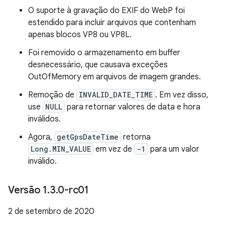
O suporte à gravação do EXIF do WebP foi
estendido para incluir arquivos que contenham
apenas blocos VP8 ou VP8L.
Foi removido o armazenamento em buffer
desnecessário, que causava exceções
OutOfMemory em arquivos de imagem grandes.
Remoção de
INVALID_DATE_TIME
. Em vez disso,
use
NULL
para retornar valores de data e hora
inválidos.
Agora,
getGpsDateTime
retorna
Long.MIN_VALUE
em vez de
-1
para um valor
inválido.
Versão 1
.
3
.
0-rc01
2 de setembro de 2020