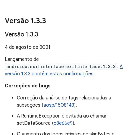
Versão 1
.
3
.
3
Versão 1
.
3
.
3
4 de agosto de 2021
Lançamento de
androidx.exifinterface:exifinterface:1.3.3
.
A
versão 1.3.3 contém estas confirmações
.
Correções de bugs
Correção da análise de tags relacionadas a
subseções (
aosp/1508143
).
A RuntimeException é evitada ao chamar
setDataSource (
c8e66e9
).
O aumento dos loops infinitos de skipBytes é