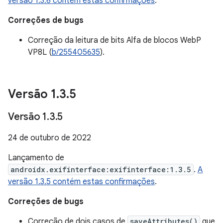
versão 1.3.6 contém estas confirmações
.
Correções de bugs
Correção da leitura de bits Alfa de blocos WebP
VP8L (
b/255405635
).
Versão 1
.
3
.
5
Versão 1
.
3
.
5
24 de outubro de 2022
Lançamento de
androidx.exifinterface:exifinterface:1.3.5
.
A
versão 1.3.5 contém estas confirmações
.
Correções de bugs
Correção de dois casos de
saveAttributes()
que