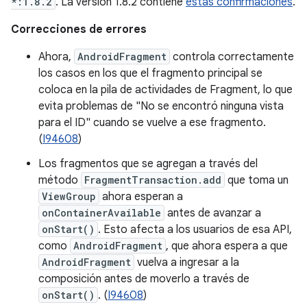
*:1.8.2
. La versión 1.8.2 contiene
estas confirmaciones
.
Correcciones de errores
Ahora,
AndroidFragment
controla correctamente
los casos en los que el fragmento principal se
coloca en la pila de actividades de Fragment, lo que
evita problemas de "No se encontró ninguna vista
para el ID" cuando se vuelve a ese fragmento.
(
I94608
)
Los fragmentos que se agregan a través del
método
FragmentTransaction.add
que toma un
ViewGroup
ahora esperan a
onContainerAvailable
antes de avanzar a
onStart()
. Esto afecta a los usuarios de esa API,
como
AndroidFragment
, que ahora espera a que
AndroidFragment
vuelva a ingresar a la
composición antes de moverlo a través de
onStart()
. (
I94608
)