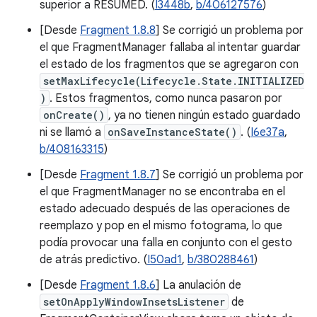
superior a RESUMED. (
I3448b
,
b/406127576
)
[Desde
Fragment 1.8.8
] Se corrigió un problema por
el que FragmentManager fallaba al intentar guardar
el estado de los fragmentos que se agregaron con
setMaxLifecycle(Lifecycle.State.INITIALIZED
)
. Estos fragmentos, como nunca pasaron por
onCreate()
, ya no tienen ningún estado guardado
ni se llamó a
onSaveInstanceState()
. (
I6e37a
,
b/408163315
)
[Desde
Fragment 1.8.7
] Se corrigió un problema por
el que FragmentManager no se encontraba en el
estado adecuado después de las operaciones de
reemplazo y pop en el mismo fotograma, lo que
podía provocar una falla en conjunto con el gesto
de atrás predictivo. (
I50ad1
,
b/380288461
)
[Desde
Fragment 1.8.6
] La anulación de
setOnApplyWindowInsetsListener
de