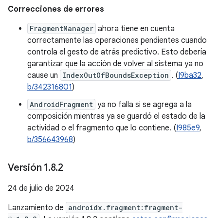
Correcciones de errores
FragmentManager
ahora tiene en cuenta
correctamente las operaciones pendientes cuando
controla el gesto de atrás predictivo. Esto debería
garantizar que la acción de volver al sistema ya no
cause un
IndexOutOfBoundsException
. (
I9ba32
,
b/342316801
)
AndroidFragment
ya no falla si se agrega a la
composición mientras ya se guardó el estado de la
actividad o el fragmento que lo contiene. (
I985e9
,
b/356643968
)
Versión 1
.
8
.
2
24 de julio de 2024
Lanzamiento de
androidx.fragment:fragment-