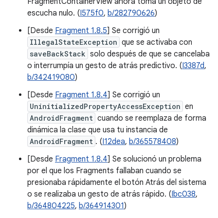
FragmentContainerView ahora toma un objeto de
escucha nulo. (
I575f0
,
b/282790626
)
[Desde
Fragment 1.8.5
] Se corrigió un
IllegalStateException
que se activaba con
saveBackStack
solo después de que se cancelaba
o interrumpía un gesto de atrás predictivo. (
I3387d
,
b/342419080
)
[Desde
Fragment 1.8.4
] Se corrigió un
UninitializedPropertyAccessException
en
AndroidFragment
cuando se reemplaza de forma
dinámica la clase que usa tu instancia de
AndroidFragment
. (
I12dea
,
b/365578408
)
[Desde
Fragment 1.8.4
] Se solucionó un problema
por el que los Fragments fallaban cuando se
presionaba rápidamente el botón Atrás del sistema
o se realizaba un gesto de atrás rápido. (
Ibc038
,
b/364804225
,
b/364914301
)