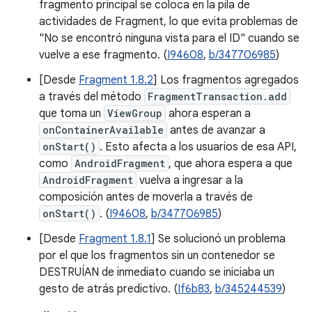
fragmento principal se coloca en la pila de
actividades de Fragment, lo que evita problemas de
"No se encontró ninguna vista para el ID" cuando se
vuelve a ese fragmento. (
I94608
,
b/347706985
)
[Desde
Fragment 1.8.2
] Los fragmentos agregados
a través del método
FragmentTransaction.add
que toma un
ViewGroup
ahora esperan a
onContainerAvailable
antes de avanzar a
onStart()
. Esto afecta a los usuarios de esa API,
como
AndroidFragment
, que ahora espera a que
AndroidFragment
vuelva a ingresar a la
composición antes de moverla a través de
onStart()
. (
I94608
,
b/347706985
)
[Desde
Fragment 1.8.1
] Se solucionó un problema
por el que los fragmentos sin un contenedor se
DESTRUÍAN de inmediato cuando se iniciaba un
gesto de atrás predictivo. (
If6b83
,
b/345244539
)