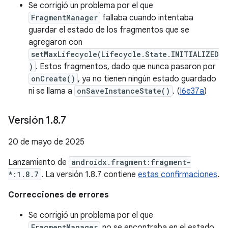
Se corrigió un problema por el que
FragmentManager
fallaba cuando intentaba
guardar el estado de los fragmentos que se
agregaron con
setMaxLifecycle(Lifecycle.State.INITIALIZED
)
. Estos fragmentos, dado que nunca pasaron por
onCreate()
, ya no tienen ningún estado guardado
ni se llama a
onSaveInstanceState()
. (
I6e37a
)
Versión 1
.
8
.
7
20 de mayo de 2025
Lanzamiento de
androidx.fragment:fragment-
*:1.8.7
. La versión 1.8.7 contiene
estas confirmaciones
.
Correcciones de errores
Se corrigió un problema por el que
FragmentManager
no se encontraba en el estado