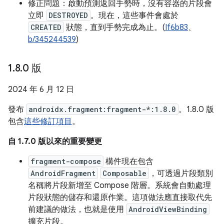
修正問題：啟動預測返回手勢時，沒有容器的片段會
立即
DESTROYED
。現在，這些事件會處於
CREATED
狀態，直到手勢完成為止。(
If6b83
、
b/345244539
)
1
.
8
.
0 版
2024 年 6 月 12 日
發布
androidx.fragment:fragment-*:1.8.0
。1.8.0 版
包含
這些修訂項目
。
自 1.7.0 版以來的重要變更
fragment-compose
構件現在包含
AndroidFragment
Composable
，可透過片段類別
名稱將片段新增至 Compose 階層。系統會自動處理
片段狀態的儲存和還原作業。這項做法應直接取代先
前建議的做法，也就是使用
AndroidViewBinding
擴充片段。