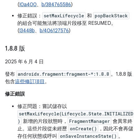
(
I0a400
、
b/384765586
)
修正錯誤：
setMaxLifecycle
和
popBackStack
的組合可能無法將頂端片段移至 RESUMED。
(
I3448b
、
b/406127576
)
1
.
8
.
8 版
2025 年 6 月 4 日
發布
androidx.fragment:fragment-*:1.8.8
。1.8.8 版
包含
這些修訂項目
。
修正錯誤
修正問題：嘗試儲存以
setMaxLifecycle(Lifecycle.State.INITIALIZED
)
新增的片段狀態時，
FragmentManager
會異常終
止。這些片段從未經歷
onCreate()
，因此不會再儲
存任何狀態或呼叫
onSaveInstanceState()
。