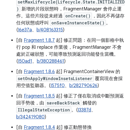
setMaxLifecycle(Lifecycle.State.INITIALIZED
)
新增的片段狀態時，FragmentManager 會停止運
作。這些片段從未經過
onCreate()
，因此不再儲存
任何狀態或呼叫
onSaveInstanceState()
。
(
I6e37a
、
b/408163315
)
[自
Fragment 1.8.7
起] 修正問題：在同一個影格中執
行 pop 和 replace 作業後，FragmentManager 不會
處於正確狀態，可能導致預測返回功能發生當機。
(
I50ad1
、
b/380288461
)
[自
Fragment 1.8.6
起] FragmentContainerView 的
setOnApplyWindowInsetsListener
覆寫現在會採
用空值監聽器。(
I575f0
、
b/282790626
)
[自
Fragment 1.8.5
起] 修正了僅在取消或中斷預測返
回手勢後，由
saveBackStack
觸發的
IllegalStateException
。(
I3387d
、
b/342419080
)
[自
Fragment 1.8.4
起] 修正動態替換