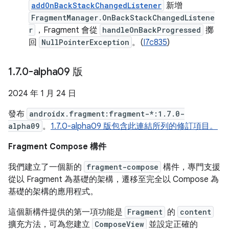
addOnBackStackChangedListener
新增
FragmentManager.OnBackStackChangedListene
r
，Fragment 會從
handleOnBackProgressed
擲
回
NullPointerException
。(
I7c835
)
1
.
7
.
0-alpha09 版
2024 年 1 月 24 日
發布
androidx.fragment:fragment-*:1.7.0-
alpha09
。
1.7.0-alpha09 版包含此連結所列的修訂項目。
Fragment Compose 構件
我們建立了一個新的
fragment-compose
構件，專門支援
從以 Fragment 為基礎的架構，遷移至完全以 Compose 為
基礎的架構的應用程式。
這個新構件提供的第一項功能是
Fragment
的
content
擴充方法，可為您建立
ComposeView
並設定正確的