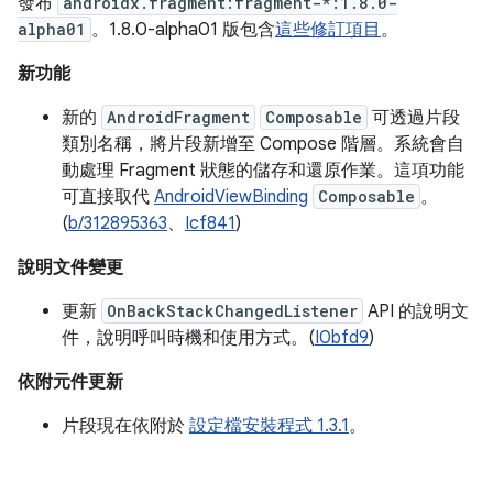
發布
androidx.fragment:fragment-*:1.8.0-
alpha01
。1.8.0-alpha01 版包含
這些修訂項目
。
新功能
新的
AndroidFragment
Composable
可透過片段
類別名稱，將片段新增至 Compose 階層。系統會自
動處理 Fragment 狀態的儲存和還原作業。這項功能
可直接取代
AndroidViewBinding
Composable
。
(
b/312895363
、
Icf841
)
說明文件變更
更新
OnBackStackChangedListener
API 的說明文
件，說明呼叫時機和使用方式。(
I0bfd9
)
依附元件更新
片段現在依附於
設定檔安裝程式 1.3.1
。