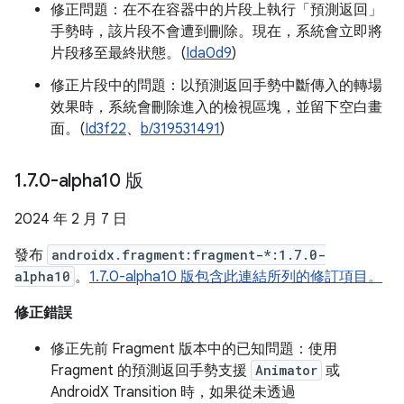
修正問題：在不在容器中的片段上執行「預測返回」
手勢時，該片段不會遭到刪除。現在，系統會立即將
片段移至最終狀態。(
Ida0d9
)
修正片段中的問題：以預測返回手勢中斷傳入的轉場
效果時，系統會刪除進入的檢視區塊，並留下空白畫
面。(
Id3f22
、
b/319531491
)
1
.
7
.
0-alpha10 版
2024 年 2 月 7 日
發布
androidx.fragment:fragment-*:1.7.0-
alpha10
。
1.7.0-alpha10 版包含此連結所列的修訂項目。
修正錯誤
修正先前 Fragment 版本中的已知問題：使用
Fragment 的預測返回手勢支援
Animator
或
AndroidX Transition 時，如果從未透過