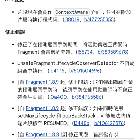
片段現在會實作
ContextAware
介面，並可在附加
片段時執行程式碼。(
I38019
、
b/477255355
)
修正錯誤
修正了在預測返回手勢期間，將活動傳送至背景時，
Fragment 會當機的問題。(
I55734
、
b/389589678
)
UnsafeFragmentLifecycleObserverDetector 不再於
組合中執行。(
Ic4176
、
b/501504696
)
[自
Fragment 1.8.9
起] 修正問題：取消彈出隱藏作業
的預測返回手勢時，後續手勢在使用動畫師時不會正
確產生動畫。(
I0a400
、
b/384765586
)
[自
Fragment 1.8.9
起] 修正錯誤：如果同時使用
setMaxLifecycle 和 popBackStack，可能無法將頂
端片段移至 RESUMED。(
I3448b
、
b/406127576
)
[自
Fragment 1.8.8
起] 修正問題：嘗試儲存以