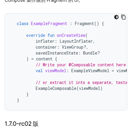
Compose 製作個別 Fragment 的 UI。
class
ExampleFragment
:
Fragment
()
{
override
fun
onCreateView
(
inflater
:
LayoutInflater
,
container
:
ViewGroup?,
savedInstanceState
:
Bundle?
)
=
content
{
// Write your @Composable content here
val
viewModel
:
ExampleViewModel
=
viewMo
// or extract it into a separate, testab
ExampleComposable
(
viewModel
)
}
}
1
.
7
.
0-rc02 版