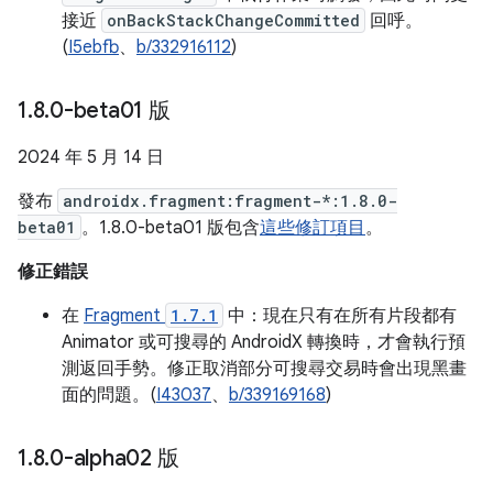
接近
onBackStackChangeCommitted
回呼。
(
I5ebfb
、
b/332916112
)
1
.
8
.
0-beta01 版
2024 年 5 月 14 日
發布
androidx.fragment:fragment-*:1.8.0-
beta01
。1.8.0-beta01 版包含
這些修訂項目
。
修正錯誤
在
Fragment
1.7.1
中：現在只有在所有片段都有
Animator 或可搜尋的 AndroidX 轉換時，才會執行預
測返回手勢。修正取消部分可搜尋交易時會出現黑畫
面的問題。(
I43037
、
b/339169168
)
1
.
8
.
0-alpha02 版