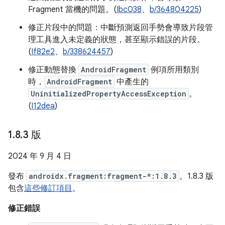
Fragment 當機的問題。(
Ibc038
、
b/364804225
)
修正片段中的問題：中斷預測返回手勢會導致片段管
理工具進入未定義的狀態，甚至顯示錯誤的片段。
(
If82e2
、
b/338624457
)
修正動態替換
AndroidFragment
例項所用類別
時，
AndroidFragment
中產生的
UninitializedPropertyAccessException
。
(
I12dea
)
1
.
8
.
3 版
2024 年 9 月 4 日
發布
androidx.fragment:fragment-*:1.8.3
。1.8.3 版
包含
這些修訂項目
。
修正錯誤