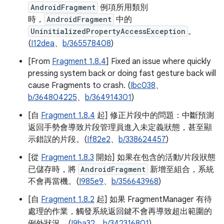
AndroidFragment
例項所用類別
時，
AndroidFragment
中的
UninitializedPropertyAccessException
。
(
I12dea
、
b/365578408
)
[From
Fragment 1.8.4
] Fixed an issue where quickly
pressing system back or doing fast gesture back will
cause Fragments to crash. (
Ibc038
、
b/364804225
、
b/364914301
)
[自
Fragment 1.8.4
起] 修正片段中的問題：中斷預測
返回手勢會導致片段管理員進入未定義狀態，甚至顯
示錯誤的片段。(
If82e2
、
b/338624457
)
[從
Fragment 1.8.3
開始] 如果在包含的活動/片段狀態
已儲存時，將
AndroidFragment
新增至組合，系統
不會再當機。(
I985e9
、
b/356643968
)
[自
Fragment 1.8.2
起] 如果 FragmentManager 有待
處理的作業，觸發系統返回鍵不會再導致超出範圍的
例外狀況。(
I9ba32
、
b/342316801
)