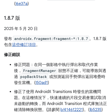
(
I6e37a
)
1
.
8
.
7 版
2025 年 5 月 20 日
發布
androidx.fragment:fragment-*:1.8.7
。1.8.7 版
包含
這些修訂項目
。
修正錯誤
修正問題：在同一個影格中執行彈出和取代作業
後，
FragmentManager
狀態不正確，可能導致與透
過
popBackStack
或預測返回手勢彈出返回堆疊時
發生當機。(
I50ad1
)
修正了使用 AndroidX Transitions 時發生的當機問
題。在這種情況下，快速連續的片段交易會嘗試取消
未啟動的轉換，而 AndroidX Transition 程式庫無法正
確清除轉換狀態。(請參閱
b/414612221
)。(
Ib5235
)