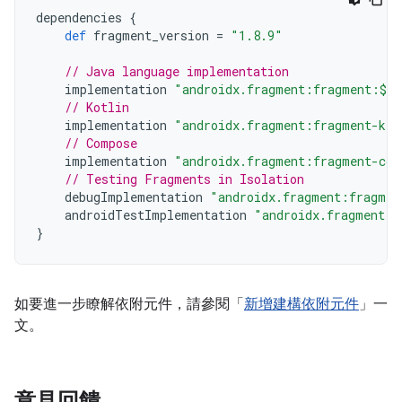
dependencies
{
def
fragment_version
=
"1.8.9"
// Java language implementation
implementation
"androidx.fragment:fragment:$fr
// Kotlin
implementation
"androidx.fragment:fragment-ktx
// Compose
implementation
"androidx.fragment:fragment-com
// Testing Fragments in Isolation
debugImplementation
"androidx.fragment:fragmen
androidTestImplementation
"androidx.fragment:f
}
如要進一步瞭解依附元件，請參閱「
新增建構依附元件
」一
文。
意見回饋