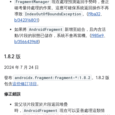
FragmentManager
現在處理預測返回手勢時，會正
確考量待處理的作業。這應可確保系統返回操作不再
導致
IndexOutOfBoundsException
。(
I9ba32
、
b/342316801
)
如果將
AndroidFragment
新增至組合，且內含活
動/片段的狀態已儲存，系統不會再當機。(
I985e9
、
b/356643968
)
1
.
8
.
2 版
2024 年 7 月 24 日
發布
androidx.fragment:fragment-*:1.8.2
。1.8.2 版
包含
這些修訂項目
。
修正錯誤
當父項片段置於片段返回堆疊
時，
AndroidFragment
現在可以妥善處理這類情