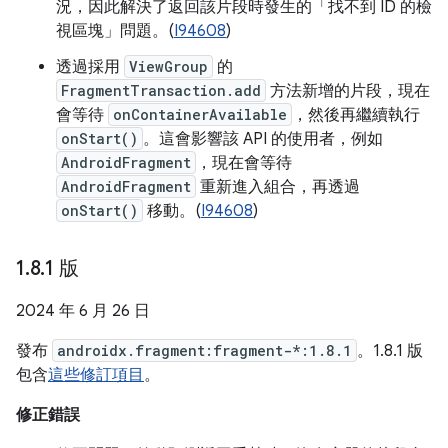
況，因此解決了返回該片段時發生的「找不到 ID 的檢
視區塊」問題。(
I94608
)
透過採用
ViewGroup
的
FragmentTransaction.add
方法新增的片段，現在
會等待
onContainerAvailable
，然後再繼續執行
onStart()
。這會影響該 API 的使用者，例如
AndroidFragment
，現在會等待
AndroidFragment
重新進入組合，再透過
onStart()
移動。(
I94608
)
1
.
8
.
1 版
2024 年 6 月 26 日
發布
androidx.fragment:fragment-*:1.8.1
。1.8.1 版
包含
這些修訂項目
。
修正錯誤