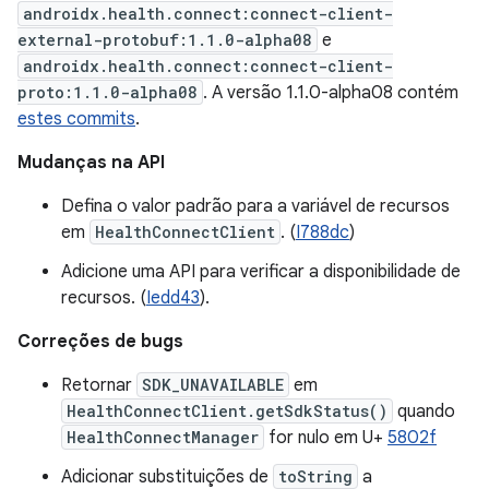
androidx.health.connect:connect-client-
external-protobuf:1.1.0-alpha08
e
androidx.health.connect:connect-client-
proto:1.1.0-alpha08
. A versão 1.1.0-alpha08 contém
estes commits
.
Mudanças na API
Defina o valor padrão para a variável de recursos
em
HealthConnectClient
. (
I788dc
)
Adicione uma API para verificar a disponibilidade de
recursos. (
Iedd43
).
Correções de bugs
Retornar
SDK_UNAVAILABLE
em
HealthConnectClient.getSdkStatus()
quando
HealthConnectManager
for nulo em U+
5802f
Adicionar substituições de
toString
a