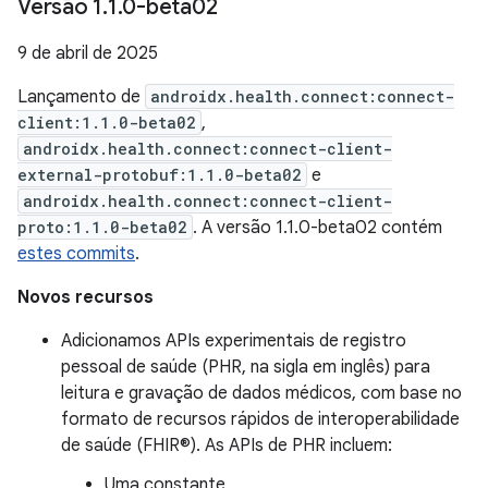
Versão 1
.
1
.
0-beta02
9 de abril de 2025
Lançamento de
androidx.health.connect:connect-
client:1.1.0-beta02
,
androidx.health.connect:connect-client-
external-protobuf:1.1.0-beta02
e
androidx.health.connect:connect-client-
proto:1.1.0-beta02
. A versão 1.1.0-beta02 contém
estes commits
.
Novos recursos
Adicionamos APIs experimentais de registro
pessoal de saúde (PHR, na sigla em inglês) para
leitura e gravação de dados médicos, com base no
formato de recursos rápidos de interoperabilidade
de saúde (FHIR®). As APIs de PHR incluem:
Uma constante