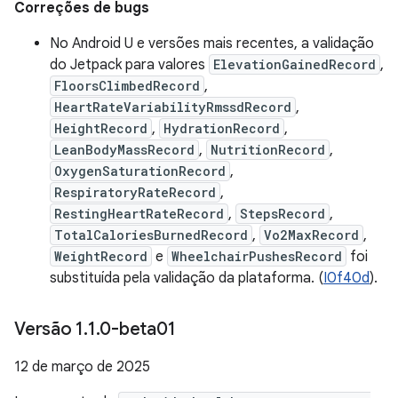
Correções de bugs
No Android U e versões mais recentes, a validação
do Jetpack para valores
ElevationGainedRecord
,
FloorsClimbedRecord
,
HeartRateVariabilityRmssdRecord
,
HeightRecord
,
HydrationRecord
,
LeanBodyMassRecord
,
NutritionRecord
,
OxygenSaturationRecord
,
RespiratoryRateRecord
,
RestingHeartRateRecord
,
StepsRecord
,
TotalCaloriesBurnedRecord
,
Vo2MaxRecord
,
WeightRecord
e
WheelchairPushesRecord
foi
substituída pela validação da plataforma. (
I0f40d
).
Versão 1
.
1
.
0-beta01
12 de março de 2025