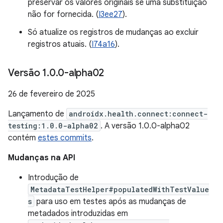
preservar os valores originais se uma substituição
não for fornecida. (
I3ee27
).
Só atualize os registros de mudanças ao excluir
registros atuais. (
I74a16
).
Versão 1
.
0
.
0-alpha02
26 de fevereiro de 2025
Lançamento de
androidx.health.connect:connect-
testing:1.0.0-alpha02
. A versão 1.0.0-alpha02
contém
estes commits
.
Mudanças na API
Introdução de
MetadataTestHelper#populatedWithTestValue
s
para uso em testes após as mudanças de
metadados introduzidas em