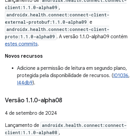
Lançamento de
androidx.health.connect:connect-
client:1.1.0-alpha09
,
androidx.health.connect:connect-client-
external-protobuf:1.1.0-alpha09
e
androidx.health.connect:connect-client-
proto:1.1.0-alpha09
. A versão 1.1.0-alpha09 contém
estes commits
.
Novos recursos
Adicione a permissão de leitura em segundo plano,
protegida pela disponibilidade de recursos. (
I01036
,
I44db9
).
Versão 1
.
1
.
0-alpha08
4 de setembro de 2024
Lançamento de
androidx.health.connect:connect-
client:1.1.0-alpha08
,