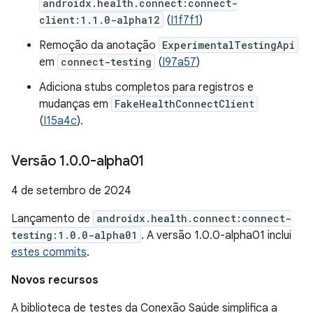
androidx.health.connect:connect-
client:1.1.0-alpha12
(
I1f7f1
)
Remoção da anotação
ExperimentalTestingApi
em
connect-testing
(
I97a57
)
Adiciona stubs completos para registros e
mudanças em
FakeHealthConnectClient
(
I15a4c
).
Versão 1
.
0
.
0-alpha01
4 de setembro de 2024
Lançamento de
androidx.health.connect:connect-
testing:1.0.0-alpha01
. A versão 1.0.0-alpha01 inclui
estes commits
.
Novos recursos
A biblioteca de testes da Conexão Saúde simplifica a