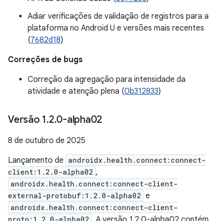
Adiar verificações de validação de registros para a
plataforma no Android U e versões mais recentes
(
7682d18
)
Correções de bugs
Correção da agregação para intensidade da
atividade e atenção plena (
0b312833
)
Versão 1
.
2
.
0-alpha02
8 de outubro de 2025
Lançamento de
androidx.health.connect:connect-
client:1.2.0-alpha02
,
androidx.health.connect:connect-client-
external-protobuf:1.2.0-alpha02
e
androidx.health.connect:connect-client-
proto:1.2.0-alpha02
. A versão 1.2.0-alpha02 contém