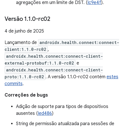
agregações em um limite de DST. (
Ic9e4f
).
Versão 1
.
1
.
0-rc02
4 de junho de 2025
Lançamento de
androidx.health.connect:connect-
client:1.1.0-rc02
,
androidx.health.connect:connect-client-
external-protobuf:1.1.0-rc02
e
androidx.health.connect:connect-client-
proto:1.1.0-rc02
. A versão 1.1.0-rc02 contém
estes
commits
.
Correções de bugs
Adição de suporte para tipos de dispositivos
ausentes (
Ied486
)
String de permissão atualizada para sessões de