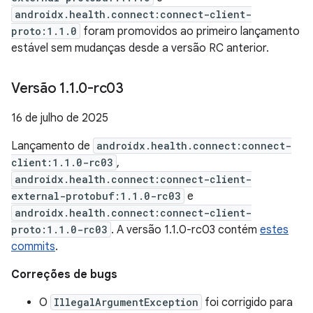
androidx.health.connect:connect-client-
proto:1.1.0
foram promovidos ao primeiro lançamento
estável sem mudanças desde a versão RC anterior.
Versão 1
.
1
.
0-rc03
16 de julho de 2025
Lançamento de
androidx.health.connect:connect-
client:1.1.0-rc03
,
androidx.health.connect:connect-client-
external-protobuf:1.1.0-rc03
e
androidx.health.connect:connect-client-
proto:1.1.0-rc03
. A versão 1.1.0-rc03 contém
estes
commits
.
Correções de bugs
O
IllegalArgumentException
foi corrigido para