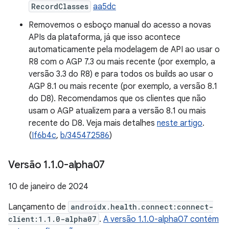
RecordClasses
aa5dc
Removemos o esboço manual do acesso a novas
APIs da plataforma, já que isso acontece
automaticamente pela modelagem de API ao usar o
R8 com o AGP 7.3 ou mais recente (por exemplo, a
versão 3.3 do R8) e para todos os builds ao usar o
AGP 8.1 ou mais recente (por exemplo, a versão 8.1
do D8). Recomendamos que os clientes que não
usam o AGP atualizem para a versão 8.1 ou mais
recente do D8. Veja mais detalhes
neste artigo
.
(
If6b4c
,
b/345472586
)
Versão 1
.
1
.
0-alpha07
10 de janeiro de 2024
Lançamento de
androidx.health.connect:connect-
client:1.1.0-alpha07
.
A versão 1.1.0-alpha07 contém