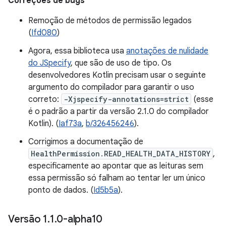
Correções de bugs
Remoção de métodos de permissão legados
(
Ifd080
)
Agora, essa biblioteca usa
anotações de nulidade
do JSpecify
, que são de uso de tipo. Os
desenvolvedores Kotlin precisam usar o seguinte
argumento do compilador para garantir o uso
correto:
-Xjspecify-annotations=strict
(esse
é o padrão a partir da versão 2.1.0 do compilador
Kotlin). (
Iaf73a
,
b/326456246
).
Corrigimos a documentação de
HealthPermission.READ_HEALTH_DATA_HISTORY
,
especificamente ao apontar que as leituras sem
essa permissão só falham ao tentar ler um único
ponto de dados. (
Id5b5a
).
Versão 1
.
1
.
0-alpha10