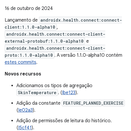
16 de outubro de 2024
Lançamento de
androidx.health.connect:connect-
client:1.1.0-alpha10
,
androidx.health.connect:connect-client-
external-protobuf:1.1.0-alpha10
e
androidx.health.connect:connect-client-
proto:1.1.0-alpha10
. A versão 1.1.0-alpha10 contém
estes commits
.
Novos recursos
Adicionamos os tipos de agregação
SkinTemperature
. (
Ibe123
).
Adição da constante
FEATURE_PLANNED_EXERCISE
(
Ie02a3
).
Adição de permissões de leitura do histórico.
(
I5cf41
).