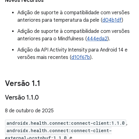
Novos recursos
Adição de suporte à compatibilidade com versões
anteriores para temperatura da pele (
d04b1df
)
Adição de suporte à compatibilidade com versões
anteriores para o Mindfulness (
444eda2
).
Adição da API Activity Intensity para Android 14 e
versões mais recentes (
d10f67b
).
Versão 1
.
1
Versão 1
.
1
.
0
8 de outubro de 2025
androidx.health.connect:connect-client:1.1.0
,
androidx.health.connect:connect-client-
external-protobuf:1.1.0
e