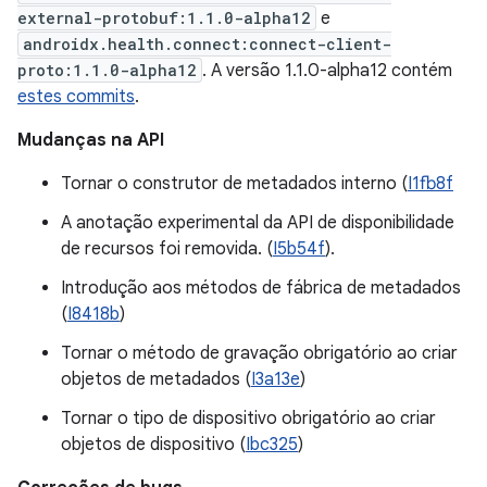
external-protobuf:1.1.0-alpha12
e
androidx.health.connect:connect-client-
proto:1.1.0-alpha12
. A versão 1.1.0-alpha12 contém
estes commits
.
Mudanças na API
Tornar o construtor de metadados interno (
I1fb8f
A anotação experimental da API de disponibilidade
de recursos foi removida. (
I5b54f
).
Introdução aos métodos de fábrica de metadados
(
I8418b
)
Tornar o método de gravação obrigatório ao criar
objetos de metadados (
I3a13e
)
Tornar o tipo de dispositivo obrigatório ao criar
objetos de dispositivo (
Ibc325
)