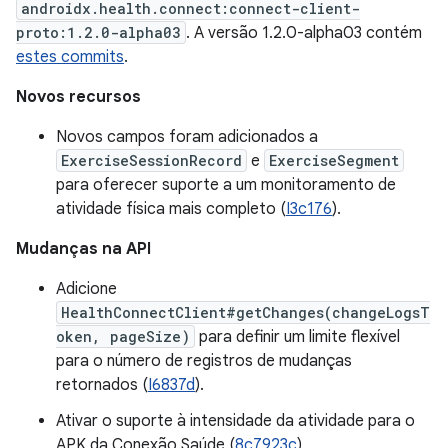
androidx.health.connect:connect-client-
proto:1.2.0-alpha03
. A versão 1.2.0-alpha03 contém
estes commits
.
Novos recursos
Novos campos foram adicionados a
ExerciseSessionRecord
e
ExerciseSegment
para oferecer suporte a um monitoramento de
atividade física mais completo (
I3c176
).
Mudanças na API
Adicione
HealthConnectClient#getChanges(changeLogsT
oken, pageSize)
para definir um limite flexível
para o número de registros de mudanças
retornados (
I6837d
).
Ativar o suporte à intensidade da atividade para o
APK da Conexão Saúde (
8c7923c
)