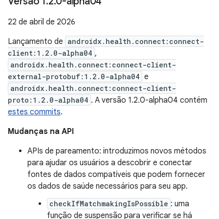
Versão 1
.
2
.
0-alpha04
22 de abril de 2026
Lançamento de
androidx.health.connect:connect-
client:1.2.0-alpha04
,
androidx.health.connect:connect-client-
external-protobuf:1.2.0-alpha04
e
androidx.health.connect:connect-client-
proto:1.2.0-alpha04
. A versão 1.2.0-alpha04 contém
estes commits
.
Mudanças na API
APIs de pareamento: introduzimos novos métodos
para ajudar os usuários a descobrir e conectar
fontes de dados compatíveis que podem fornecer
os dados de saúde necessários para seu app.
checkIfMatchmakingIsPossible
: uma
função de suspensão para verificar se há