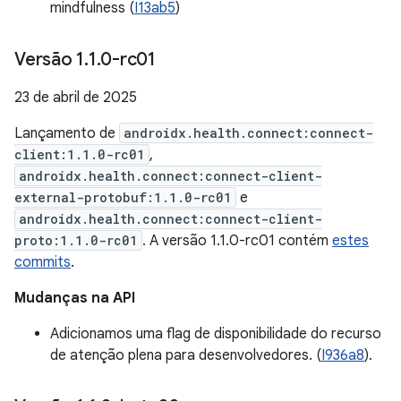
mindfulness (
I13ab5
)
Versão 1
.
1
.
0-rc01
23 de abril de 2025
Lançamento de
androidx.health.connect:connect-
client:1.1.0-rc01
,
androidx.health.connect:connect-client-
external-protobuf:1.1.0-rc01
e
androidx.health.connect:connect-client-
proto:1.1.0-rc01
. A versão 1.1.0-rc01 contém
estes
commits
.
Mudanças na API
Adicionamos uma flag de disponibilidade do recurso
de atenção plena para desenvolvedores. (
I936a8
).