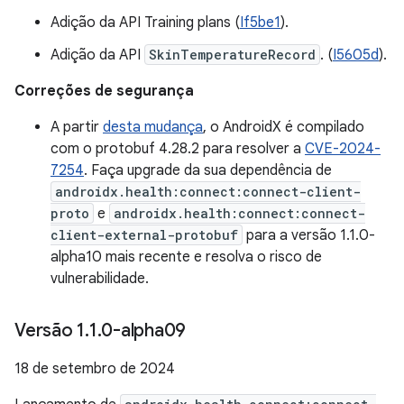
Adição da API Training plans (
If5be1
).
Adição da API
SkinTemperatureRecord
. (
I5605d
).
Correções de segurança
A partir
desta mudança
, o AndroidX é compilado
com o protobuf 4.28.2 para resolver a
CVE-2024-
7254
. Faça upgrade da sua dependência de
androidx.health:connect:connect-client-
proto
e
androidx.health:connect:connect-
client-external-protobuf
para a versão 1.1.0-
alpha10 mais recente e resolva o risco de
vulnerabilidade.
Versão 1
.
1
.
0-alpha09
18 de setembro de 2024