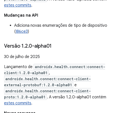
estes commits
.
Mudanças na API
Adiciona novas enumerações de tipo de dispositivo
(
I86ce3
)
Versão 1
.
2
.
0-alpha01
30 de julho de 2025
Lançamento de
androidx.health.connect:connect-
client:1.2.0-alpha01
,
androidx.health.connect:connect-client-
external-protobuf:1.2.0-alpha01
e
androidx.health.connect:connect-client-
proto:1.2.0-alpha01
. A versão 1.2.0-alpha01 contém
estes commits
.