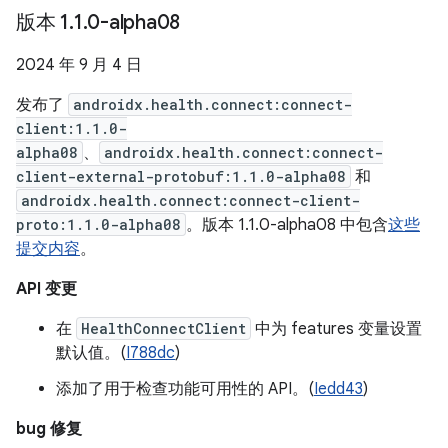
版本 1
.
1
.
0-alpha08
2024 年 9 月 4 日
发布了
androidx.health.connect:connect-
client:1.1.0-
alpha08
、
androidx.health.connect:connect-
client-external-protobuf:1.1.0-alpha08
和
androidx.health.connect:connect-client-
proto:1.1.0-alpha08
。版本 1.1.0-alpha08 中包含
这些
提交内容
。
API 变更
在
HealthConnectClient
中为 features 变量设置
默认值。(
I788dc
)
添加了用于检查功能可用性的 API。(
Iedd43
)
bug 修复