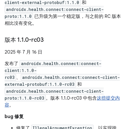
client-external-protobuf:1.1.0
和
androidx.health.connect:connect-client-
proto:1.1.0
已升级为第一个稳定版，与之前的 RC 版本
相比没有变化。
版本 1
.
1
.
0-rc03
2025 年 7 月 16 日
发布了
androidx.health.connect:connect-
client:1.1.0-
rc03
、
androidx.health.connect:connect-client-
external-protobuf:1.1.0-rc03
和
androidx.health.connect:connect-client-
proto:1.1.0-rc03
。版本 1.1.0-rc03 中包含
这些提交内
容
。
bug 修复
修复了
IllegalArgumentException
，以实现跨