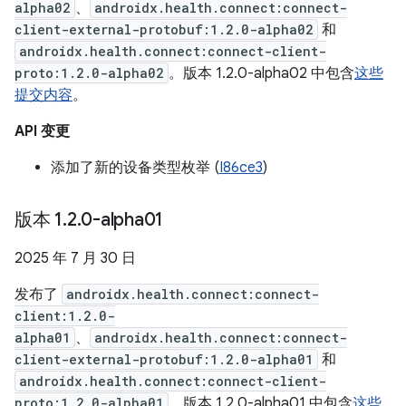
alpha02
、
androidx.health.connect:connect-
client-external-protobuf:1.2.0-alpha02
和
androidx.health.connect:connect-client-
proto:1.2.0-alpha02
。版本 1.2.0-alpha02 中包含
这些
提交内容
。
API 变更
添加了新的设备类型枚举 (
I86ce3
)
版本 1
.
2
.
0-alpha01
2025 年 7 月 30 日
发布了
androidx.health.connect:connect-
client:1.2.0-
alpha01
、
androidx.health.connect:connect-
client-external-protobuf:1.2.0-alpha01
和
androidx.health.connect:connect-client-
proto:1.2.0-alpha01
。版本 1.2.0-alpha01 中包含
这些