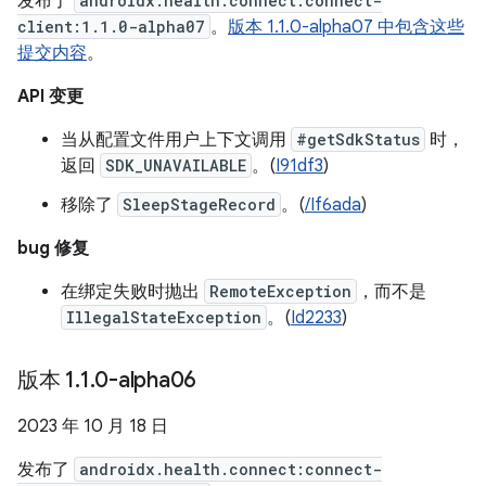
发布了
androidx.health.connect:connect-
client:1.1.0-alpha07
。
版本 1.1.0-alpha07 中包含这些
提交内容
。
API 变更
当从配置文件用户上下文调用
#getSdkStatus
时，
返回
SDK_UNAVAILABLE
。(
I91df3
)
移除了
SleepStageRecord
。(
/If6ada
)
bug 修复
在绑定失败时抛出
RemoteException
，而不是
IllegalStateException
。(
Id2233
)
版本 1
.
1
.
0-alpha06
2023 年 10 月 18 日
发布了
androidx.health.connect:connect-