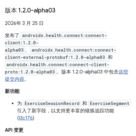
版本 1
.
2
.
0-alpha03
2026年 3 月 25 日
发布了
androidx.health.connect:connect-
client:1.2.0-
alpha03
、
androidx.health.connect:connect-
client-external-protobuf:1.2.0-alpha03
和
androidx.health.connect:connect-client-
proto:1.2.0-alpha03
。版本 1.2.0-alpha03 中包含
这些
提交内容
。
新功能
为
ExerciseSessionRecord
和
ExerciseSegment
引入了新字段，以支持更丰富的锻炼追踪功能
(
I3c176
)
API 变更