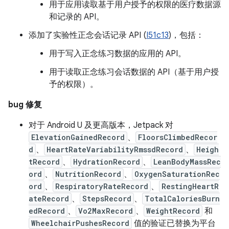
用于应用读取基于用户授予的权限的医疗数据源
和记录的 API。
添加了实验性正念会话记录 API (
I51c13
)，包括：
用于写入正念练习数据的应用的 API。
用于读取正念练习会话数据的 API（基于用户授
予的权限）。
bug 修复
对于 Android U 及更高版本，Jetpack 对
ElevationGainedRecord
、
FloorsClimbedRecor
d
、
HeartRateVariabilityRmssdRecord
、
Heigh
tRecord
、
HydrationRecord
、
LeanBodyMassRec
ord
、
NutritionRecord
、
OxygenSaturationRec
ord
、
RespiratoryRateRecord
、
RestingHeartR
ateRecord
、
StepsRecord
、
TotalCaloriesBurn
edRecord
、
Vo2MaxRecord
、
WeightRecord
和
WheelchairPushesRecord
值的验证已替换为平台