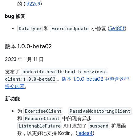
的 (
Id22e9
)
bug 修复
DataType
和
ExerciseUpdate
小修复 (
5e185f
)
版本 1
.
0
.
0-beta02
2023 年 1 月 11 日
发布了
androidx.health:health-services-
client:1.0.0-beta02
。
版本 1.0.0-beta02 中包含这些
提交内容
。
新功能
为
ExerciseClient
、
PassiveMonitoringClient
和
MeasureClient
中的现有异步
ListenableFuture
API 添加了
suspend
扩展函
数，以更好地支持 Kotlin。(
Iadea4
)