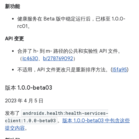
新功能
健康服务在 Beta 版中稳定运行后，已移至 1.0.0-
rc01。
API 变更
合并了 h- 到 m- 路径的公共和实验性 API 文件。
（
Ic4630
、
b/278769092
）
不适用，API 文件更改只是重新排序方法。(
I5fa95
)
版本 1
.
0
.
0-beta03
2023 年 4 月 5 日
发布了
androidx.health:health-services-
client:1.0.0-beta03
。
版本 1.0.0-beta03 中包含这些
提交内容
。