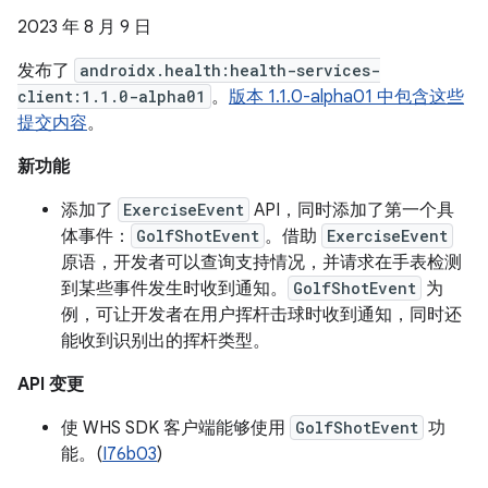
2023 年 8 月 9 日
发布了
androidx.health:health-services-
client:1.1.0-alpha01
。
版本 1.1.0-alpha01 中包含这些
提交内容
。
新功能
添加了
ExerciseEvent
API，同时添加了第一个具
体事件：
GolfShotEvent
。借助
ExerciseEvent
原语，开发者可以查询支持情况，并请求在手表检测
到某些事件发生时收到通知。
GolfShotEvent
为
例，可让开发者在用户挥杆击球时收到通知，同时还
能收到识别出的挥杆类型。
API 变更
使 WHS SDK 客户端能够使用
GolfShotEvent
功
能。(
I76b03
)