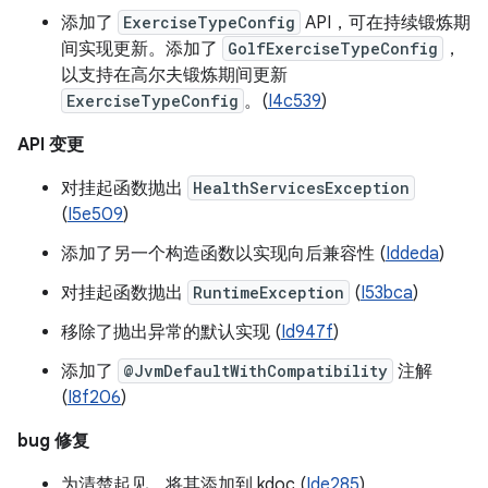
添加了
ExerciseTypeConfig
API，可在持续锻炼期
间实现更新。添加了
GolfExerciseTypeConfig
，
以支持在高尔夫锻炼期间更新
ExerciseTypeConfig
。(
I4c539
)
API 变更
对挂起函数抛出
HealthServicesException
(
I5e509
)
添加了另一个构造函数以实现向后兼容性 (
Iddeda
)
对挂起函数抛出
RuntimeException
(
I53bca
)
移除了抛出异常的默认实现 (
Id947f
)
添加了
@JvmDefaultWithCompatibility
注解
(
I8f206
)
bug 修复
为清楚起见，将其添加到 kdoc (
Ide285
)