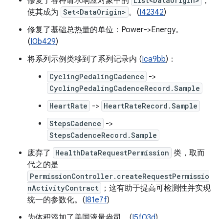
修复了各种请求响应对象中的
List<DataOrigin>
，
使其成为
Set<DataOrigin>
。(
I42342
)
修复了基础总热量的单位：Power->Energy。
(
I0b429
)
将系列示例类移到了系列记录内 (
Ica9bb
)：
CyclingPedalingCadence
->
CyclingPedalingCadenceRecord.Sample
HeartRate
->
HeartRateRecord.Sample
StepsCadence
->
StepsCadenceRecord.Sample
废弃了
HealthDataRequestPermission
类，取而
代之的是
PermissionController.createRequestPermissio
nActivityContract
；这有助于提高可检测性并实现
统一的参数化。(
I81e7f
)
为体积添加了美国液量盎司。(
I5f03d
)