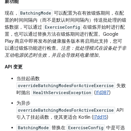
新功能
现在，
BatchingMode
可以配置为在有效锻炼期间，在配
置的时间间隔内（而不是默认时间间隔内）传送批处理的锻
炼数据，可以通过
ExerciseConfig
在锻炼开始时进行配
置，也可以通过替换方法在锻炼期间进行配置。Google
Play 商店中即将发布的健康服务版本将启用此支持，您可
以通过锻炼功能进行检查。
注意：批处理模式在设备处于非
互动电源状态时生效，并且会导致耗电量增加。
API 变更
当挂起函数
overrideBatchingModesForActiveExercise
失败
时抛出
HealthServicesException
(
Ifd387
)
为异步
overrideBatchingModesForActiveExercise
API
引入了挂起函数，使其更适合 Kotlin (
I7dd15
)
BatchingMode
替换在
ExerciseConfig
中是可选