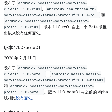
发布了
androidx.health:health-services-
client:1.1.0-rc01
、
androidx.health:health-
services-client-external-protobuf:1.1.0-rc01
和
androidx.health:health-services-client-
proto:1.1.0-rc01
。版本 1.1.0-rc01 自上一个 Beta 版推
出以来没有任何变化。
版本 1
.
1
.
0-beta01
2026 年 2 月 11 日
发布了
androidx.health:health-services-
client:1.1.0-beta01
、
androidx.health:health-
services-client-external-protobuf:1.1.0-beta01
和
androidx.health:health-services-client-
proto:1.1.0-beta01
。版本 1.1.0-beta01 与之前的 Alpha
版相比
没有变化
。