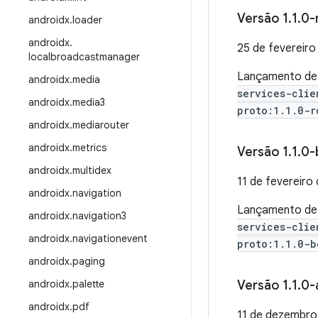
Versão 1
.
1
.
0-
androidx
.
loader
androidx
.
25 de fevereir
localbroadcastmanager
Lançamento d
androidx
.
media
services-clie
androidx
.
media3
proto:1.1.0-r
androidx
.
mediarouter
androidx
.
metrics
Versão 1
.
1
.
0-
androidx
.
multidex
11 de fevereiro
androidx
.
navigation
Lançamento d
androidx
.
navigation3
services-clie
androidx
.
navigationevent
proto:1.1.0-b
androidx
.
paging
androidx
.
palette
Versão 1
.
1
.
0-
androidx
.
pdf
11 de dezembro