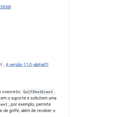
03308
)
01
.
A versão 1.1.0-alpha01
o concreto:
GolfShotEvent
.
em o suporte e solicitem uma
vent
, por exemplo, permite
e de golfe, além de receber o