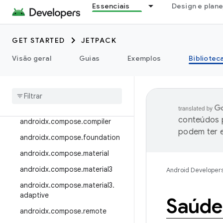
Essenciais
Design e plan
androidx.camera.viewfinder
androidx.car
GET STARTED
JETPACK
androidx.car.app
androidx.cardview
Visão geral
Guias
Exemplos
Bibliotec
androidx
.
collection
androidx
.
compose
androidx
.
compose
.
animation
conteúdos p
androidx
.
compose
.
compiler
podem ter e
androidx
.
compose
.
foundation
androidx
.
compose
.
material
androidx
.
compose
.
material3
Android Developer
androidx
.
compose
.
material3
.
adaptive
Saúde
androidx
.
compose
.
remote