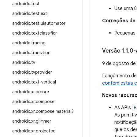
androidx
.
test
Use uma ú
androidx
.
test
.
ext
Correções de
androidx
.
test
.
uiautomator
Pequenas 
androidx
.
textclassifier
androidx
.
tracing
Versão 1
.
1
.
0-
androidx
.
transition
androidx
.
tv
9 de agosto de
androidx
.
tvprovider
Lançamento d
androidx
.
text-vertical
contém estas 
androidx
.
xr
.
arcore
Novos recurs
androidx
.
xr
.
compose
As APIs
E
androidx
.
xr
.
compose
.
material3
As primiti
androidx
.
xr
.
glimmer
notificaç
que os de
androidx
.
xr
.
projected