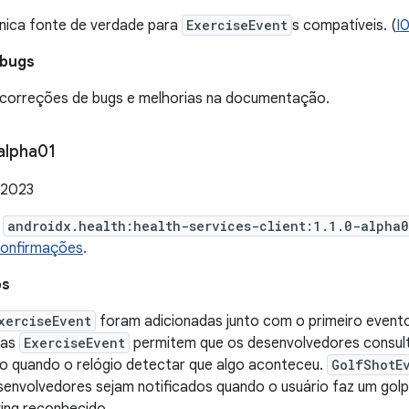
nica fonte de verdade para
ExerciseEvent
s compatíveis. (
I
 bugs
correções de bugs e melhorias na documentação.
alpha01
 2023
e
androidx.health:health-services-client:1.1.0-alpha
confirmações
.
os
xerciseEvent
foram adicionadas junto com o primeiro event
vas
ExerciseEvent
permitem que os desenvolvedores consult
ão quando o relógio detectar que algo aconteceu.
GolfShotE
senvolvedores sejam notificados quando o usuário faz um golp