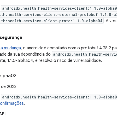
e
androidx.health:health-services-client:1.1.0-alpha
lth:health-services-client-external-protobuf:1.1.0-a
lth:health-services-client-proto:1.1.0-alpha04
. A ve
 segurança
sa mudança
, o androidx é compilado com o protobuf 4.28.2 pa
ade da sua dependência do
androidx.health:health-servi
te, 1.1.0-alpha04, e resolva o risco de vulnerabilidade.
alpha02
 de 2023
e
androidx.health:health-services-client:1.1.0-alpha
confirmações
.
API