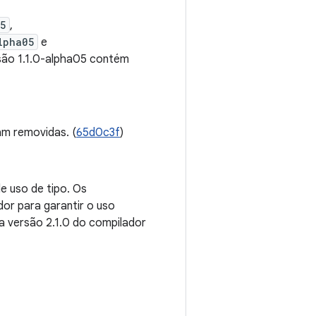
05
,
lpha05
e
rsão 1.1.0-alpha05 contém
am removidas. (
65d0c3f
)
de uso de tipo. Os
or para garantir o uso
da versão 2.1.0 do compilador