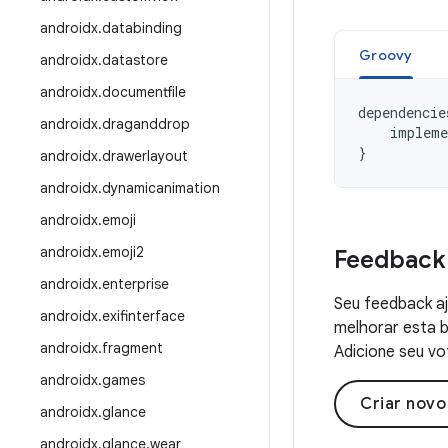
androidx
.
databinding
Groovy
androidx
.
datastore
androidx
.
documentfile
dependencie
androidx
.
draganddrop
impleme
}
androidx
.
drawerlayout
androidx
.
dynamicanimation
androidx
.
emoji
androidx
.
emoji2
Feedback
androidx
.
enterprise
Seu feedback aj
androidx
.
exifinterface
melhorar esta b
androidx
.
fragment
Adicione seu vo
androidx
.
games
Criar nov
androidx
.
glance
androidx
.
glance
.
wear