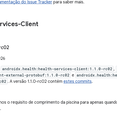
mentação do Issue Tracker
para saber mais.
rvices-Client
rc02
026
e
androidx.health:health-services-client:1.1.0-rc02
,
nt-external-protobuf:1.1.0-rc02
e
androidx.health:h
c02
. A versão 1.1.0-rc02 contém
estes commits
.
amos o requisito de comprimento da piscina para apenas quando
.