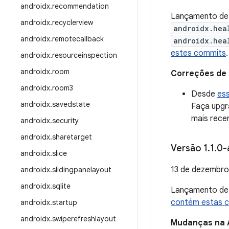
androidx
.
recommendation
Lançamento d
androidx
.
recyclerview
androidx.hea
androidx
.
remotecallback
androidx.hea
estes commits
.
androidx
.
resourceinspection
androidx
.
room
Correções de
androidx
.
room3
Desde
es
androidx
.
savedstate
Faça upgr
mais recen
androidx
.
security
androidx
.
sharetarget
Versão 1
.
1
.
0-
androidx
.
slice
13 de dezembro
androidx
.
slidingpanelayout
androidx
.
sqlite
Lançamento d
contém estas 
androidx
.
startup
androidx
.
swiperefreshlayout
Mudanças na 