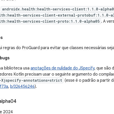
e
androidx.health:health-services-client:1.1.0-alpha
lth:health-services-client-external-protobuf:1.1.0-a
lth:health-services-client-proto:1.1.0-alpha05
. A ve
os
ui regras do ProGuard para evitar que classes necessárias sej
 bugs
sa biblioteca usa
anotações de nulidade do JSpecify
, que são 
edores Kotlin precisam usar o seguinte argumento do compilad
-Xjspecify-annotations=strict
(esse é o padrão a partir 
af73a
,
b/326456246
).
alpha04
de 2024