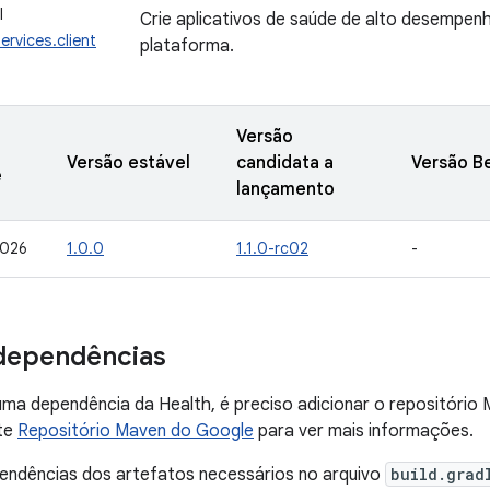
I
Crie aplicativos de saúde de alto desempen
ervices.client
plataforma.
Versão
Versão estável
candidata a
Versão B
e
lançamento
2026
1.0.0
1.1.0-rc02
-
dependências
uma dependência da Health, é preciso adicionar o repositório
lte
Repositório Maven do Google
para ver mais informações.
pendências dos artefatos necessários no arquivo
build.grad