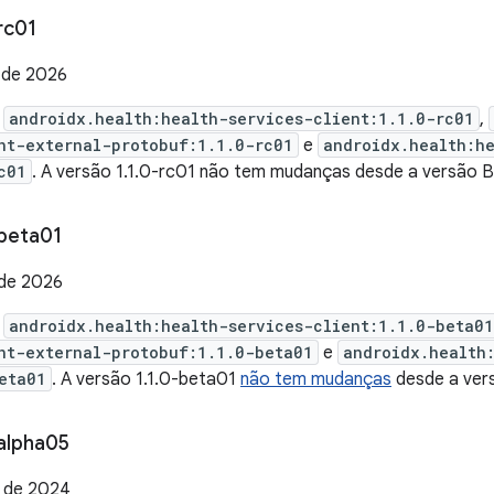
rc01
o de 2026
e
androidx.health:health-services-client:1.1.0-rc01
,
nt-external-protobuf:1.1.0-rc01
e
androidx.health:h
c01
. A versão 1.1.0-rc01 não tem mudanças desde a versão B
beta01
 de 2026
e
androidx.health:health-services-client:1.1.0-beta01
nt-external-protobuf:1.1.0-beta01
e
androidx.health
eta01
. A versão 1.1.0-beta01
não tem mudanças
desde a vers
alpha05
 de 2024