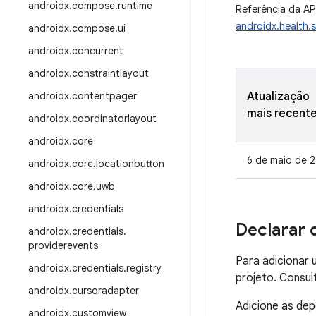
androidx
.
compose
.
runtime
Referência da AP
androidx.health.s
androidx
.
compose
.
ui
androidx
.
concurrent
androidx
.
constraintlayout
androidx
.
contentpager
Atualização
mais recent
androidx
.
coordinatorlayout
androidx
.
core
6 de maio de 
androidx
.
core
.
locationbutton
androidx
.
core
.
uwb
androidx
.
credentials
Declarar 
androidx
.
credentials
.
providerevents
Para adicionar 
androidx
.
credentials
.
registry
projeto. Consu
androidx
.
cursoradapter
Adicione as de
androidx
.
customview