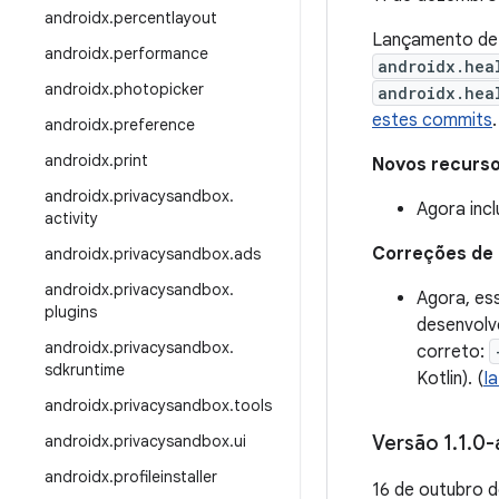
androidx
.
percentlayout
Lançamento d
androidx
.
performance
androidx.hea
androidx
.
photopicker
androidx.hea
estes commits
.
androidx
.
preference
androidx
.
print
Novos recurs
androidx
.
privacysandbox
.
Agora incl
activity
Correções de
androidx
.
privacysandbox
.
ads
androidx
.
privacysandbox
.
Agora, es
plugins
desenvolv
androidx
.
privacysandbox
.
correto:
sdkruntime
Kotlin). (
I
androidx
.
privacysandbox
.
tools
androidx
.
privacysandbox
.
ui
Versão 1
.
1
.
0-
androidx
.
profileinstaller
16 de outubro 