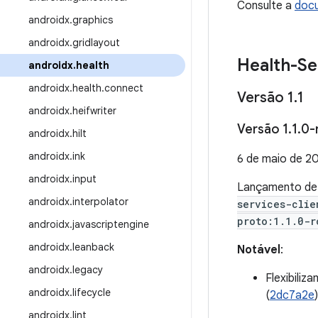
Consulte a
docu
androidx
.
graphics
androidx
.
gridlayout
Health-Se
androidx
.
health
androidx
.
health
.
connect
Versão 1
.
1
androidx
.
heifwriter
Versão 1
.
1
.
0-
androidx
.
hilt
androidx
.
ink
6 de maio de 2
androidx
.
input
Lançamento d
androidx
.
interpolator
services-clie
proto:1.1.0-r
androidx
.
javascriptengine
androidx
.
leanback
Notável
:
androidx
.
legacy
Flexibiliz
androidx
.
lifecycle
(
2dc7a2e
)
androidx
.
lint