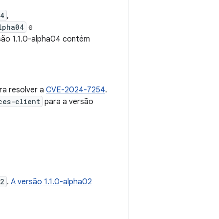
04
,
lpha04
e
rsão 1.1.0-alpha04 contém
ra resolver a
CVE-2024-7254
.
ces-client
para a versão
02
.
A versão 1.1.0-alpha02