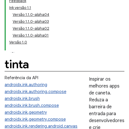
Feedback
Ink versão 1.1
Versão 1.1.0-alpha04
Versão 1.1.0-alpha03
Versão 1.1.0-alpha02
Versão 1.1.0-alpha01
Versão 1.0
tinta
Referência da API
Inspirar os
androidx.ink.authoring
melhores apps
androidx.ink.authoring.compose
de caneta.
androidx.ink.brush
Reduza a
androidx.ink.brush.compose
barreira de
androidx.ink.geometry
entrada para
androidx.ink.geometry.compose
desenvolvedores
androidx.ink.rendering.android.canvas
e crie