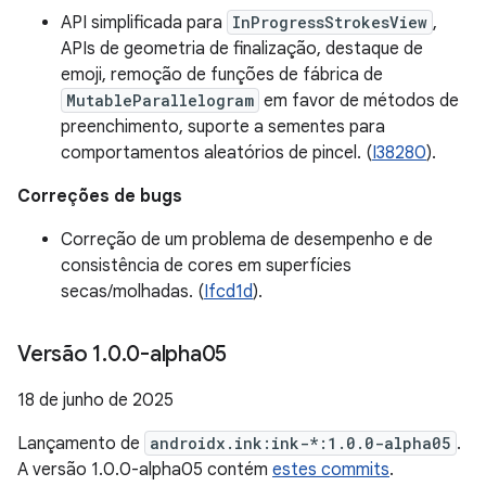
API simplificada para
InProgressStrokesView
,
APIs de geometria de finalização, destaque de
emoji, remoção de funções de fábrica de
MutableParallelogram
em favor de métodos de
preenchimento, suporte a sementes para
comportamentos aleatórios de pincel. (
I38280
).
Correções de bugs
Correção de um problema de desempenho e de
consistência de cores em superfícies
secas/molhadas. (
Ifcd1d
).
Versão 1
.
0
.
0-alpha05
18 de junho de 2025
Lançamento de
androidx.ink:ink-*:1.0.0-alpha05
.
A versão 1.0.0-alpha05 contém
estes commits
.