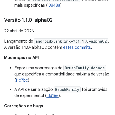
mais específicas (
I8848a
)
Versão 1
.
1
.
0-alpha02
22 abril de 2026
Lançamento de
androidx.ink:ink-*:1.1.0-alpha02
.
A versão 1.1.0-alpha02 contém
estes commits
.
Mudanças na API
Expor uma sobrecarga de
BrushFamily.decode
que especifica a compatibilidade máxima de versão
(
I1c7bc
)
A API de serialização
BrushFamily
foi promovida
de experimental (
Idd16e
).
Correções de bugs