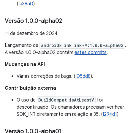
(
Ia38a0
).
Versão 1
.
0
.
0-alpha02
11 de dezembro de 2024
Lançamento de
androidx.ink:ink-*:1.0.0-alpha02
.
A versão 1.0.0-alpha02 contém
estes commits
.
Mudanças na API
Várias correções de bugs. (
I05dd8
).
Contribuição externa
O uso de
BuildCompat.isAtLeastV
foi
descontinuado. Os chamadores precisam verificar
SDK_INT diretamente em relação a 35. (
I294d1
).
Versão 1
.
0
.
0-alpha01