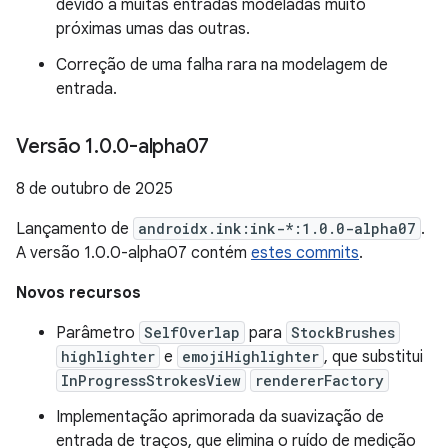
devido a muitas entradas modeladas muito
próximas umas das outras.
Correção de uma falha rara na modelagem de
entrada.
Versão 1
.
0
.
0-alpha07
8 de outubro de 2025
Lançamento de
androidx.ink:ink-*:1.0.0-alpha07
.
A versão 1.0.0-alpha07 contém
estes commits
.
Novos recursos
Parâmetro
SelfOverlap
para
StockBrushes
highlighter
e
emojiHighlighter
, que substitui
InProgressStrokesView
rendererFactory
Implementação aprimorada da suavização de
entrada de traços, que elimina o ruído de medição