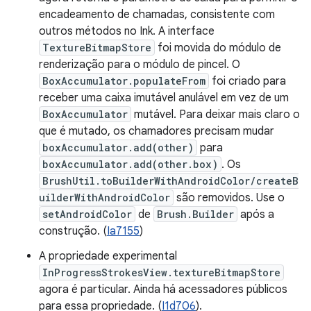
encadeamento de chamadas, consistente com
outros métodos no Ink. A interface
TextureBitmapStore
foi movida do módulo de
renderização para o módulo de pincel. O
BoxAccumulator.populateFrom
foi criado para
receber uma caixa imutável anulável em vez de um
BoxAccumulator
mutável. Para deixar mais claro o
que é mutado, os chamadores precisam mudar
boxAccumulator.add(other)
para
boxAccumulator.add(other.box)
. Os
BrushUtil.toBuilderWithAndroidColor/createB
uilderWithAndroidColor
são removidos. Use o
setAndroidColor
de
Brush.Builder
após a
construção. (
Ia7155
)
A propriedade experimental
InProgressStrokesView.textureBitmapStore
agora é particular. Ainda há acessadores públicos
para essa propriedade. (
I1d706
).