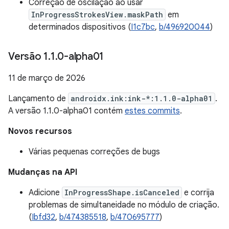
Correção de oscilação ao usar
InProgressStrokesView.maskPath
em
determinados dispositivos (
I1c7bc
,
b/496920044
)
Versão 1
.
1
.
0-alpha01
11 de março de 2026
Lançamento de
androidx.ink:ink-*:1.1.0-alpha01
.
A versão 1.1.0-alpha01 contém
estes commits
.
Novos recursos
Várias pequenas correções de bugs
Mudanças na API
Adicione
InProgressShape.isCanceled
e corrija
problemas de simultaneidade no módulo de criação.
(
Ibfd32
,
b/474385518
,
b/470695777
)