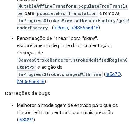
MutableAffineTransform.populateFromTransla
te
para
populateFromTranslation
e remova
InProgressStrokesView.setRenderFactory/getR
enderFactory
. (
Id9eab
,
b/436656418
)
Renomeação de "shear" para "skew",
esclarecimento de parte da documentação,
remoção de
CanvasStrokeRenderer.strokeModifiedRegionO
utsetPx
e adição de
InProgressStroke.changesWithTime
(
Ia5e70
,
b/436656418
).
Correções de bugs
Melhorar a modelagem de entrada para que os
traços reflitam a entrada com mais precisão.
(
I93097
)