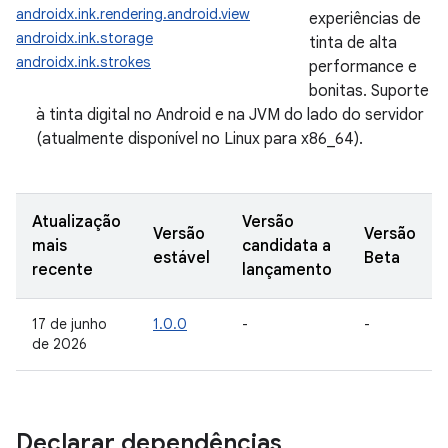
androidx.ink.rendering.android.view
experiências de
androidx.ink.storage
tinta de alta
androidx.ink.strokes
performance e
bonitas. Suporte
à tinta digital no Android e na JVM do lado do servidor
(atualmente disponível no Linux para x86_64).
Atualização
Versão
Versão
Versão
mais
candidata a
estável
Beta
recente
lançamento
17 de junho
1.0.0
-
-
de 2026
Declarar dependências