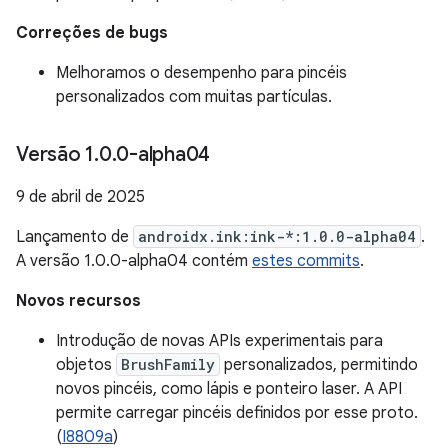
Correções de bugs
Melhoramos o desempenho para pincéis
personalizados com muitas partículas.
Versão 1
.
0
.
0-alpha04
9 de abril de 2025
Lançamento de
androidx.ink:ink-*:1.0.0-alpha04
.
A versão 1.0.0-alpha04 contém
estes commits
.
Novos recursos
Introdução de novas APIs experimentais para
objetos
BrushFamily
personalizados, permitindo
novos pincéis, como lápis e ponteiro laser. A API
permite carregar pincéis definidos por esse proto.
(
I8809a
)