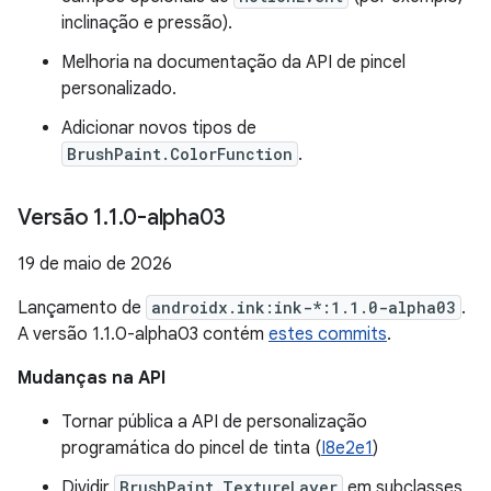
inclinação e pressão).
Melhoria na documentação da API de pincel
personalizado.
Adicionar novos tipos de
BrushPaint.ColorFunction
.
Versão 1
.
1
.
0-alpha03
19 de maio de 2026
Lançamento de
androidx.ink:ink-*:1.1.0-alpha03
.
A versão 1.1.0-alpha03 contém
estes commits
.
Mudanças na API
Tornar pública a API de personalização
programática do pincel de tinta (
I8e2e1
)
Dividir
BrushPaint.TextureLayer
em subclasses