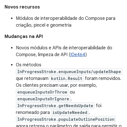
Novos recursos
Módulos de interoperabilidade do Compose para
criação, pincel e geometria
Mudanças na API
Novos módulos e APIs de interoperabilidade do
Compose, limpeza de API (
I0e464
)
Os métodos
InProgressStroke.enqueueInputs/updateShape
que retornavam
kotlin.Result
foram removidos.
Os clientes precisam usar, por exemplo,
enqueueInputsOrThrow
ou
enqueueInputsOrIgnore
.
InProgressStroke.getNeedsUpdate
foi
renomeado para
isUpdateNeeded
.
InProgressStroke.populateOutlinePosition
agora retorna o parâmetro de saída para permitir o