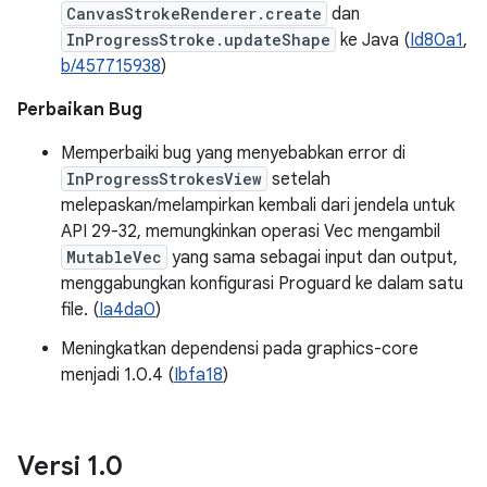
CanvasStrokeRenderer.create
dan
InProgressStroke.updateShape
ke Java (
Id80a1
,
b/457715938
)
Perbaikan Bug
Memperbaiki bug yang menyebabkan error di
InProgressStrokesView
setelah
melepaskan/melampirkan kembali dari jendela untuk
API 29-32, memungkinkan operasi Vec mengambil
MutableVec
yang sama sebagai input dan output,
menggabungkan konfigurasi Proguard ke dalam satu
file. (
Ia4da0
)
Meningkatkan dependensi pada graphics-core
menjadi 1.0.4 (
Ibfa18
)
Versi 1
.
0