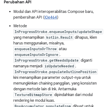
Perubahan API
Modul dan API interoperabilitas Compose baru,
pembersihan API (
I0e464
)
Metode
InProgressStroke.enqueueInputs/updateShape
yang menampilkan
kotlin.Result
dihapus, klien
harus menggunakan, misalnya,
enqueueInputsOrThrow
atau
enqueueInputsOrIgnore
.
InProgressStroke.getNeedsUpdate
diganti
namanya menjadi
isUpdateNeeded
.
InProgressStroke.populateOutlinePosition
kini menampilkan parameter output-nya untuk
memungkinkan chaining panggilan, yang konsisten
dengan metode lain di Ink. Antarmuka
TextureBitmapStore
dipindahkan dari modul
rendering ke modul kuas.
BoxAccumulator.populateFrom
dibuat untuk