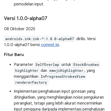
pemodelan input.
Versi 1
.
0
.
0-alpha07
08 Oktober 2025
androidx.ink:ink-*:1.0.0-alpha07
dirilis. Versi
1.0.0-alpha07 berisi
commit ini
.
Fitur Baru
Parameter
SelfOverlap
untuk
StockBrushes
highlighter
dan
emojiHighlighter
, yang
menggantikan
InProgressStrokesView
rendererFactory
Implementasi penghalusan input goresan yang
ditingkatkan, yang menghilangkan noise pengukuran
perangkat, tetapi yang lebih akurat mencerminkan
input pengguna daripada implementasi penghalusan