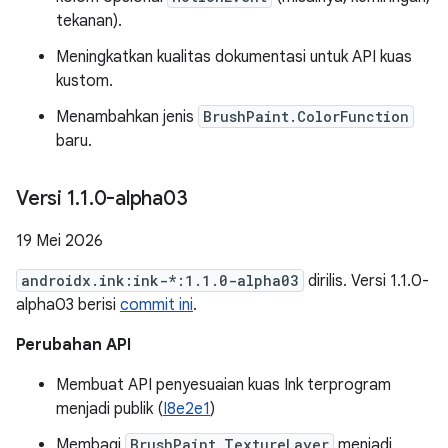
tekanan).
Meningkatkan kualitas dokumentasi untuk API kuas
kustom.
Menambahkan jenis
BrushPaint.ColorFunction
baru.
Versi 1
.
1
.
0-alpha03
19 Mei 2026
androidx.ink:ink-*:1.1.0-alpha03
dirilis. Versi 1.1.0-
alpha03 berisi
commit ini
.
Perubahan API
Membuat API penyesuaian kuas Ink terprogram
menjadi publik (
I8e2e1
)
Membagi
BrushPaint.TextureLayer
menjadi