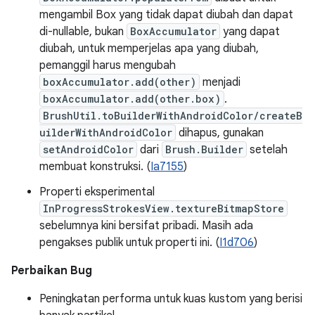
mengambil Box yang tidak dapat diubah dan dapat
di-nullable, bukan
BoxAccumulator
yang dapat
diubah, untuk memperjelas apa yang diubah,
pemanggil harus mengubah
boxAccumulator.add(other)
menjadi
boxAccumulator.add(other.box)
.
BrushUtil.toBuilderWithAndroidColor/createB
uilderWithAndroidColor
dihapus, gunakan
setAndroidColor
dari
Brush.Builder
setelah
membuat konstruksi. (
Ia7155
)
Properti eksperimental
InProgressStrokesView.textureBitmapStore
sebelumnya kini bersifat pribadi. Masih ada
pengakses publik untuk properti ini. (
I1d706
)
Perbaikan Bug
Peningkatan performa untuk kuas kustom yang berisi