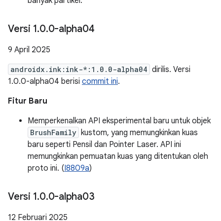
banyak partikel.
Versi 1
.
0
.
0-alpha04
9 April 2025
androidx.ink:ink-*:1.0.0-alpha04
dirilis. Versi
1.0.0-alpha04 berisi
commit ini
.
Fitur Baru
Memperkenalkan API eksperimental baru untuk objek
BrushFamily
kustom, yang memungkinkan kuas
baru seperti Pensil dan Pointer Laser. API ini
memungkinkan pemuatan kuas yang ditentukan oleh
proto ini. (
I8809a
)
Versi 1
.
0
.
0-alpha03
12 Februari 2025