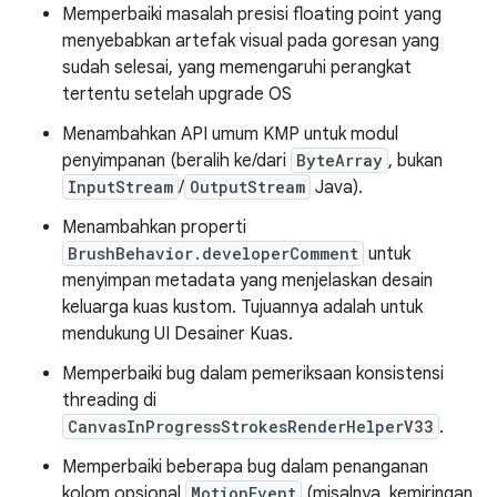
Memperbaiki masalah presisi floating point yang
menyebabkan artefak visual pada goresan yang
sudah selesai, yang memengaruhi perangkat
tertentu setelah upgrade OS
Menambahkan API umum KMP untuk modul
penyimpanan (beralih ke/dari
ByteArray
, bukan
InputStream
/
OutputStream
Java).
Menambahkan properti
BrushBehavior.developerComment
untuk
menyimpan metadata yang menjelaskan desain
keluarga kuas kustom. Tujuannya adalah untuk
mendukung UI Desainer Kuas.
Memperbaiki bug dalam pemeriksaan konsistensi
threading di
CanvasInProgressStrokesRenderHelperV33
.
Memperbaiki beberapa bug dalam penanganan
kolom opsional
MotionEvent
(misalnya, kemiringan,