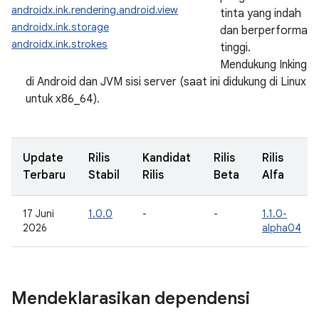
androidx.ink.rendering.android.view
tinta yang indah
androidx.ink.storage
dan berperforma
androidx.ink.strokes
tinggi.
Mendukung Inking
di Android dan JVM sisi server (saat ini didukung di Linux
untuk x86_64).
Update
Rilis
Kandidat
Rilis
Rilis
Terbaru
Stabil
Rilis
Beta
Alfa
17 Juni
1.0.0
-
-
1.1.0-
2026
alpha04
Mendeklarasikan dependensi