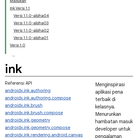
Masukan
Ink Versi 1.1
Versi 1.1.0-alpha04
Versi 1.1.0-alpha03
Versi 1.1.0-alpha02
Versi 1.1.0-alpha01
Versi 1.0
ink
Referensi API
Menginspirasi
androidx.ink.authoring
aplikasi pena
androidx.ink.authoring.compose
terbaik di
androidx.ink.brush
kelasnya.
androidx.ink.brush.compose
Menurunkan
androidx.ink.geometry
hambatan masuk
androidx.ink.geometry.compose
developer untuk
androidx.ink.rendering.android.canvas
pengalaman