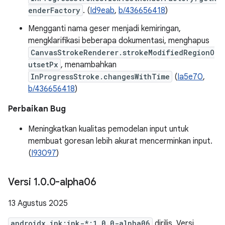
enderFactory
. (
Id9eab
,
b/436656418
)
Mengganti nama geser menjadi kemiringan,
mengklarifikasi beberapa dokumentasi, menghapus
CanvasStrokeRenderer.strokeModifiedRegionO
utsetPx
, menambahkan
InProgressStroke.changesWithTime
(
Ia5e70
,
b/436656418
)
Perbaikan Bug
Meningkatkan kualitas pemodelan input untuk
membuat goresan lebih akurat mencerminkan input.
(
I93097
)
Versi 1
.
0
.
0-alpha06
13 Agustus 2025
androidx.ink:ink-*:1.0.0-alpha06
dirilis. Versi