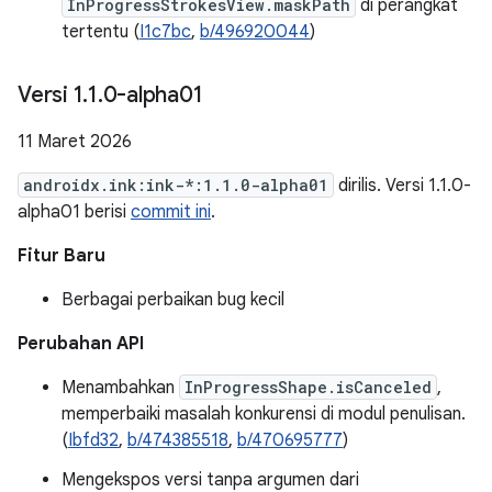
InProgressStrokesView.maskPath
di perangkat
tertentu (
I1c7bc
,
b/496920044
)
Versi 1
.
1
.
0-alpha01
11 Maret 2026
androidx.ink:ink-*:1.1.0-alpha01
dirilis. Versi 1.1.0-
alpha01 berisi
commit ini
.
Fitur Baru
Berbagai perbaikan bug kecil
Perubahan API
Menambahkan
InProgressShape.isCanceled
,
memperbaiki masalah konkurensi di modul penulisan.
(
Ibfd32
,
b/474385518
,
b/470695777
)
Mengekspos versi tanpa argumen dari