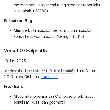
metode populate, mendukung seed untuk perilaku
kuas acak. (
I38280
)
Perbaikan Bug
Memperbaiki masalah performa dan masalah
konsistensi warna basah/kering. (
Ifcd1d
)
Versi 1
.
0
.
0-alpha05
18 Juni 2025
androidx.ink:ink-*:1.0.0-alpha05
dirilis. Versi
1.0.0-alpha05 berisi
commit ini
.
Fitur Baru
Modul interoperabilitas Compose untuk modul
penulisan, kuas, dan geometri