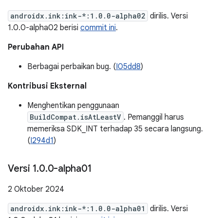
androidx.ink:ink-*:1.0.0-alpha02
dirilis. Versi
1.0.0-alpha02 berisi
commit ini
.
Perubahan API
Berbagai perbaikan bug. (
I05dd8
)
Kontribusi Eksternal
Menghentikan penggunaan
BuildCompat.isAtLeastV
. Pemanggil harus
memeriksa SDK_INT terhadap 35 secara langsung.
(
I294d1
)
Versi 1
.
0
.
0-alpha01
2 Oktober 2024
androidx.ink:ink-*:1.0.0-alpha01
dirilis. Versi