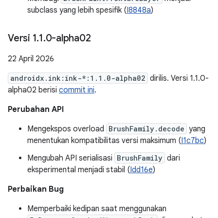
subclass yang lebih spesifik (
I8848a
)
Versi 1
.
1
.
0-alpha02
22 April 2026
androidx.ink:ink-*:1.1.0-alpha02
dirilis. Versi 1.1.0-
alpha02 berisi
commit ini
.
Perubahan API
Mengekspos overload
BrushFamily.decode
yang
menentukan kompatibilitas versi maksimum (
I1c7bc
)
Mengubah API serialisasi
BrushFamily
dari
eksperimental menjadi stabil (
Idd16e
)
Perbaikan Bug
Memperbaiki kedipan saat menggunakan