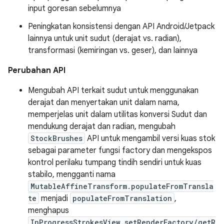
input goresan sebelumnya
Peningkatan konsistensi dengan API Android/Jetpack
lainnya untuk unit sudut (derajat vs. radian),
transformasi (kemiringan vs. geser), dan lainnya
Perubahan API
Mengubah API terkait sudut untuk menggunakan
derajat dan menyertakan unit dalam nama,
memperjelas unit dalam utilitas konversi Sudut dan
mendukung derajat dan radian, mengubah
StockBrushes
API untuk mengambil versi kuas stok
sebagai parameter fungsi factory dan mengekspos
kontrol perilaku tumpang tindih sendiri untuk kuas
stabilo, mengganti nama
MutableAffineTransform.populateFromTransla
te
menjadi
populateFromTranslation
,
menghapus
InProgressStrokesView.setRenderFactory/getR