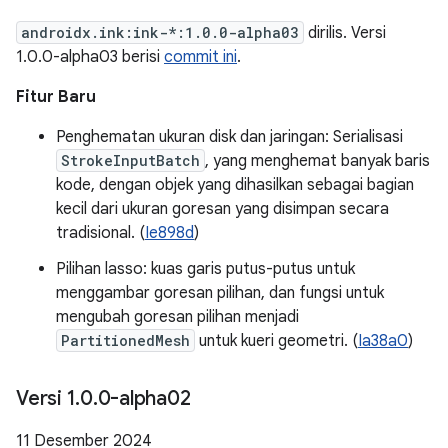
androidx.ink:ink-*:1.0.0-alpha03
dirilis. Versi
1.0.0-alpha03 berisi
commit ini
.
Fitur Baru
Penghematan ukuran disk dan jaringan: Serialisasi
StrokeInputBatch
, yang menghemat banyak baris
kode, dengan objek yang dihasilkan sebagai bagian
kecil dari ukuran goresan yang disimpan secara
tradisional. (
Ie898d
)
Pilihan lasso: kuas garis putus-putus untuk
menggambar goresan pilihan, dan fungsi untuk
mengubah goresan pilihan menjadi
PartitionedMesh
untuk kueri geometri. (
Ia38a0
)
Versi 1
.
0
.
0-alpha02
11 Desember 2024