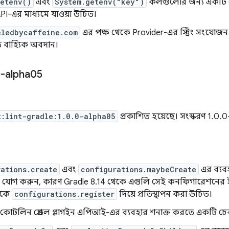
getenv()
এবং
System.getenv("key")
কলগুলোর জন্য একটি চ
PI-এর মাধ্যমে যাওয়া উচিত।
eledbycaffeine.com
এর পক্ষ থেকে Provider-এর স্ট্রিং সংযোজ
বাহ্যিক অবদান।
-alpha05
t:lint-gradle:1.0.0-alpha05
প্রকাশিত হয়েছে। সংস্করণ 1.0
ations.create
এবং
configurations.maybeCreate
এর ব্যবহ
যোগ করুন, কারণ Gradle 8.14 থেকে এগুলি সেই কনফিগারেশনের ই
িকে
configurations.register
দিয়ে প্রতিস্থাপন করা উচিত।
ণ কোটলিন গ্রেডল প্লাগইন এপিআই-এর ব্যবহার শনাক্ত করতে একটি চেক