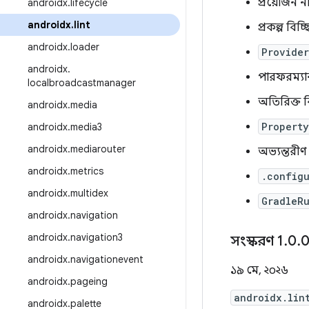
প্রয়োজন 
androidx
.
lifecycle
androidx
.
lint
প্রকল্প বিচ্
androidx
.
loader
Provider
androidx
.
পারফরম্যা
localbroadcastmanager
অতিরিক্ত 
androidx
.
media
Property
androidx
.
media3
androidx
.
mediarouter
অভ্যন্তরীণ 
androidx
.
metrics
.config
androidx
.
multidex
GradleRu
androidx
.
navigation
androidx
.
navigation3
সংস্করণ 1
.
0
.
0
androidx
.
navigationevent
১৯ মে, ২০২৬
androidx
.
pageing
androidx.lin
androidx
.
palette