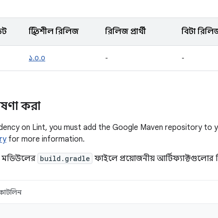
েট
স্থিতিশীল রিলিজ
রিলিজ প্রার্থী
বিটা রিলি
১.০.০
-
-
োষণা করা
dency on Lint, you must add the Google Maven repository to 
ry
for more information.
া মডিউলের
build.gradle
ফাইলে প্রয়োজনীয় আর্টিফ্যাক্টগুলোর 
কোটলিন