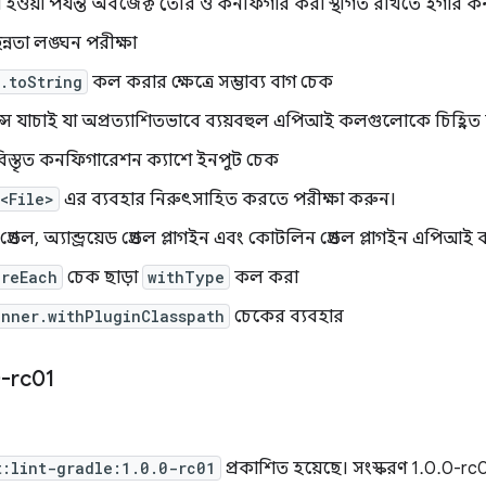
না হওয়া পর্যন্ত অবজেক্ট তৈরি ও কনফিগার করা স্থগিত রাখতে ইগার
ছিন্নতা লঙ্ঘন পরীক্ষা
.toString
কল করার ক্ষেত্রে সম্ভাব্য বাগ চেক
ন্স যাচাই যা অপ্রত্যাশিতভাবে ব্যয়বহুল এপিআই কলগুলোকে চিহ্নিত
বিস্তৃত কনফিগারেশন ক্যাশে ইনপুট চেক
<File>
এর ব্যবহার নিরুৎসাহিত করতে পরীক্ষা করুন।
গ্রেডল, অ্যান্ড্রয়েড গ্রেডল প্লাগইন এবং কোটলিন গ্রেডল প্লাগইন এপি
ureEach
চেক ছাড়া
withType
কল করা
nner.withPluginClasspath
চেকের ব্যবহার
-rc01
t:lint-gradle:1.0.0-rc01
প্রকাশিত হয়েছে। সংস্করণ 1.0.0-r