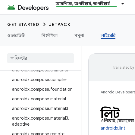
androidx.camera.media3
আবশ্যিক, অপরিহার্য, অপরিহার্য
androidx.camera.viewfinder
androidx.car
GET STARTED
JETPACK
androidx.car.app
ওভারভিউ
নির্দেশিকা
নমুনা
লাইব্রেরি
androidx.cardview
androidx
.
collection
androidx
.
compose
androidx
.
compose
.
animation
androidx
.
compose
.
compiler
androidx
.
compose
.
foundation
Android Developer
androidx
.
compose
.
material
androidx
.
compose
.
material3
লিন্ট
androidx
.
compose
.
material3
.
এপিআই রেফারেন্স
adaptive
androidx.lint
androidx
.
compose
.
remote