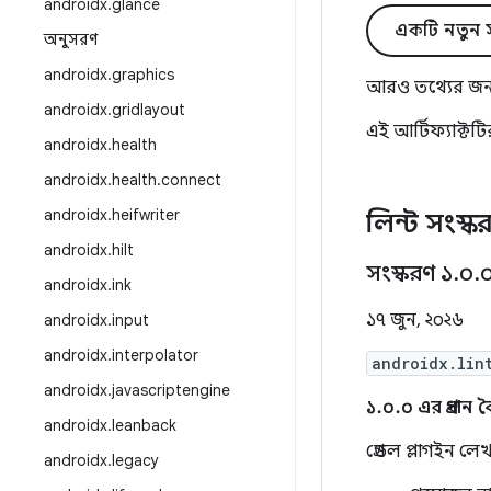
androidx
.
glance
একটি নতুন স
অনুসরণ
androidx
.
graphics
আরও তথ্যের জন
androidx
.
gridlayout
এই আর্টিফ্যাক্ট
androidx
.
health
androidx
.
health
.
connect
androidx
.
heifwriter
লিন্ট সংস্ক
androidx
.
hilt
সংস্করণ ১
.
০
.
androidx
.
ink
১৭ জুন, ২০২৬
androidx
.
input
androidx
.
interpolator
androidx.lin
androidx
.
javascriptengine
১.০.০ এর প্রধান বৈ
androidx
.
leanback
গ্রেডল প্লাগইন ল
androidx
.
legacy