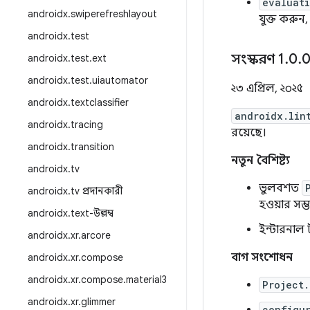
evaluat
androidx
.
swiperefreshlayout
যুক্ত করুন
androidx
.
test
সংস্করণ 1
.
0
.
0
androidx
.
test
.
ext
androidx
.
test
.
uiautomator
২৩ এপ্রিল, ২০২৫
androidx
.
textclassifier
androidx.lin
androidx
.
tracing
রয়েছে।
androidx
.
transition
নতুন বৈশিষ্ট্য
androidx
.
tv
ভুলবশত
androidx
.
tv প্রদানকারী
হওয়ার সম্
androidx
.
text-উল্লম্ব
ইন্টারনাল 
androidx
.
xr
.
arcore
বাগ সংশোধন
androidx
.
xr
.
compose
androidx
.
xr
.
compose
.
material3
Project.
androidx
.
xr
.
glimmer
configu