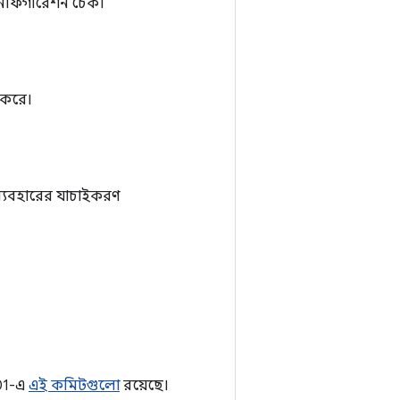
 কনফিগারেশন চেক।
 করে।
আই ব্যবহারের যাচাইকরণ
c01-এ
এই কমিটগুলো
রয়েছে।