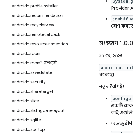
System.
androidx
.
profileinstaller
Provider A
androidx
.
recommendation
josh@fu
androidx
.
recyclerview
যোগ করতে 
androidx
.
remotecallback
সংস্করণ 1
.
0
.
0
androidx
.
resourceinspection
androidx
.
room
২০ মে, ২০২৫
androidx
.
room3 সম্পর্কে
androidx.lin
androidx
.
savedstate
রয়েছে।
androidx
.
security
নতুন বৈশিষ্ট্য
androidx
.
sharetarget
configur
androidx
.
slice
একটি চেক 
androidx
.
slidingpanelayout
তাই এগুল
androidx
.
sqlite
অভ্যন্তরী
androidx
.
startup