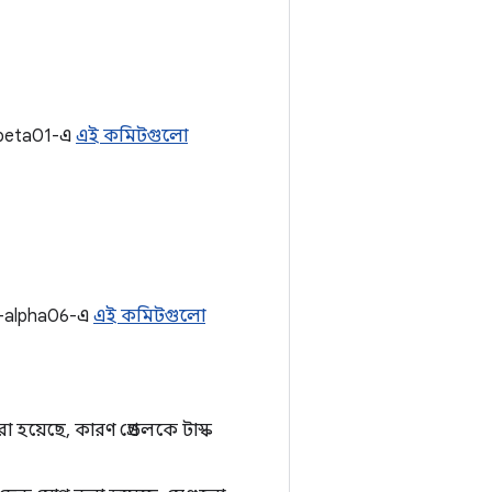
0-beta01-এ
এই কমিটগুলো
.0-alpha06-এ
এই কমিটগুলো
হয়েছে, কারণ গ্রেডলকে টাস্ক