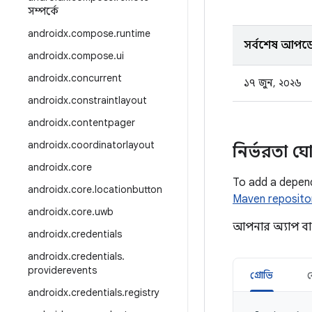
সম্পর্কে
androidx
.
compose
.
runtime
সর্বশেষ আপড
androidx
.
compose
.
ui
androidx
.
concurrent
১৭ জুন, ২০২৬
androidx
.
constraintlayout
androidx
.
contentpager
androidx
.
coordinatorlayout
নির্ভরতা ঘ
androidx
.
core
To add a depen
androidx
.
core
.
locationbutton
Maven reposito
androidx
.
core
.
uwb
আপনার অ্যাপ ব
androidx
.
credentials
androidx
.
credentials
.
providerevents
গ্রোভি
androidx
.
credentials
.
registry