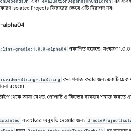
ionDependsOn
এবং
evaluationDependsOnChildren
এর ব্যবহ
, কারণ Isolated Projects ফিচারের ক্ষেত্রে এটি নিরাপদ নয়।
-alpha04
t:lint-gradle:1.0.0-alpha04
প্রকাশিত হয়েছে। সংস্করণ 1.0
Provider<String>.toString
কল শনাক্ত করার জন্য একটি চেক য
ভাবনা রয়েছে।
টাইপ থেকে আসা মেথড, প্রোপার্টি ও ফিল্ডের ব্যবহার শনাক্ত করতে এ
isolated
ব্যবহারের অনুমতি দেওয়ার জন্য
GradleProjectIsol
reEach
Project.tasks.withType<Task>()