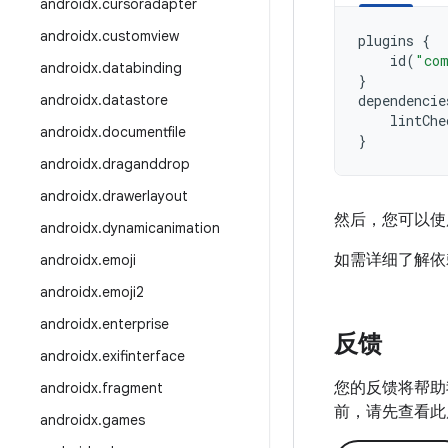
androidx
.
cursoradapter
androidx
.
customview
plugins
{
id
(
"com
androidx
.
databinding
}
androidx
.
datastore
dependencie
lintChe
androidx
.
documentfile
}
androidx
.
draganddrop
androidx
.
drawerlayout
然后，您可以
androidx
.
dynamicanimation
如需详细了解依
androidx
.
emoji
androidx
.
emoji2
androidx
.
enterprise
反馈
androidx
.
exifinterface
您的反馈将帮助
androidx
.
fragment
前，请先查看此
androidx
.
games