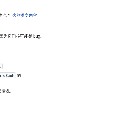
4 中包含
这些提交内容
。
因为它们很可能是 bug。
。
d
。
ureEach
的
用情况。