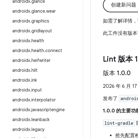
androidx
.
glance
创建新问题
androidx
.
glance
.
wear
如需了解详情，
androidx
.
graphics
androidx
.
gridlayout
此工件没有版本
androidx
.
health
androidx
.
health
.
connect
Lint 版本 1
androidx
.
heifwriter
androidx
.
hilt
版本 1
.
0
.
0
androidx
.
ink
2026 年 6 月 17
androidx
.
input
发布了
androi
androidx
.
interpolator
androidx
.
javascriptengine
1.0.0 的主要功
androidx
.
leanback
lint-gradle
androidx
.
legacy
抢先配置