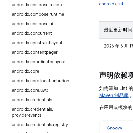
androidx.lint
androidx
.
compose
.
remote
androidx
.
compose
.
runtime
androidx
.
compose
.
ui
最近更新时间
androidx
.
concurrent
androidx
.
constraintlayout
2026 年 6 月 1
androidx
.
contentpager
androidx
.
coordinatorlayout
androidx
.
core
声明依赖
androidx
.
core
.
locationbutton
如需添加 Lin
androidx
.
core
.
uwb
Maven 制品库
androidx
.
credentials
在应用或模块
androidx
.
credentials
.
providerevents
androidx
.
credentials
.
registry
Groovy