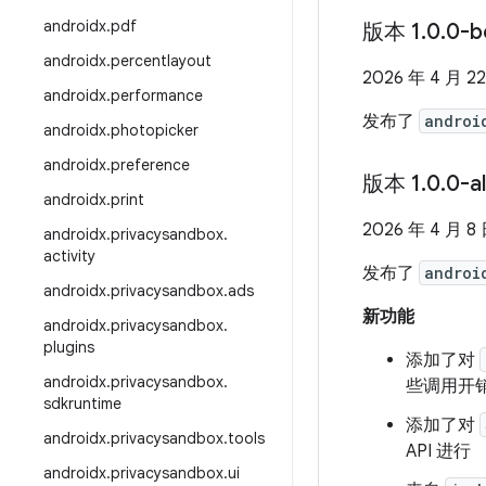
androidx
.
pdf
版本 1
.
0
.
0-b
androidx
.
percentlayout
2026 年 4 月 2
androidx
.
performance
发布了
androi
androidx
.
photopicker
androidx
.
preference
版本 1
.
0
.
0-a
androidx
.
print
2026 年 4 月 8
androidx
.
privacysandbox
.
activity
发布了
androi
androidx
.
privacysandbox
.
ads
新功能
androidx
.
privacysandbox
.
plugins
添加了对
androidx
.
privacysandbox
.
些调用开
sdkruntime
添加了对
androidx
.
privacysandbox
.
tools
API 进行
androidx
.
privacysandbox
.
ui