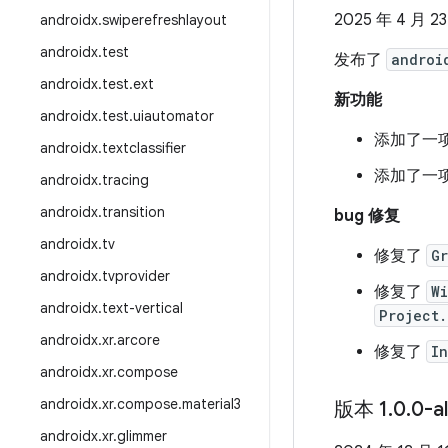
2025 年 4 月 2
androidx
.
swiperefreshlayout
androidx
.
test
发布了
androi
androidx
.
test
.
ext
新功能
androidx
.
test
.
uiautomator
添加了一
androidx
.
textclassifier
添加了一
androidx
.
tracing
androidx
.
transition
bug 修复
androidx
.
tv
修复了
G
androidx
.
tvprovider
修复了
W
androidx
.
text-vertical
Project
androidx
.
xr
.
arcore
修复了
I
androidx
.
xr
.
compose
androidx
.
xr
.
compose
.
material3
版本 1
.
0
.
0-a
androidx
.
xr
.
glimmer