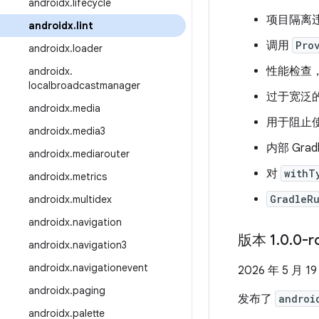
androidx
.
lifecycle
项目隔离
androidx
.
lint
调用
Pro
androidx
.
loader
性能检查，
androidx
.
localbroadcastmanager
过于宽泛
androidx
.
media
用于阻止
androidx
.
media3
内部 Grad
androidx
.
mediarouter
对
withT
androidx
.
metrics
GradleRu
androidx
.
multidex
androidx
.
navigation
版本 1
.
0
.
0-r
androidx
.
navigation3
androidx
.
navigationevent
2026 年 5 月 19
androidx
.
paging
发布了
androi
androidx
.
palette