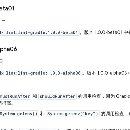
eta01
2 日
dx.lint:lint-gradle:1.0.0-beta01
。版本 1.0.0-beta01 
lpha06
 日
dx.lint:lint-gradle:1.0.0-alpha06
。版本 1.0.0-alpha0
mustRunAfter
和
shouldRunAfter
的调用检查，因为 Grad
销很高。
System.getenv()
和
System.getenv("key")
的调用检查，这些