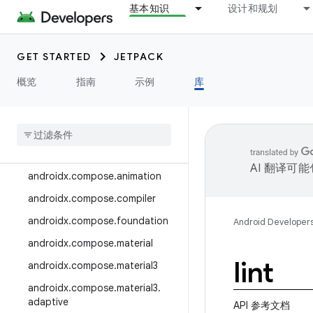
基本知识
设计和规划
androidx.camera.media3
androidx.camera.viewfinder
GET STARTED
JETPACK
androidx.car
概览
指南
示例
库
androidx.car.app
androidx
.
cardview
androidx
.
collection
androidx
.
compose
AI 翻译可
androidx
.
compose
.
animation
androidx
.
compose
.
compiler
androidx
.
compose
.
foundation
Android Developer
androidx
.
compose
.
material
lint
androidx
.
compose
.
material3
androidx
.
compose
.
material3
.
adaptive
API 参考文档