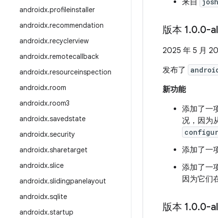
来自
jos
androidx
.
profileinstaller
androidx
.
recommendation
版本 1
.
0
.
0-a
androidx
.
recyclerview
2025 年 5 月 2
androidx
.
remotecallback
发布了
androi
androidx
.
resourceinspection
androidx
.
room
新功能
androidx
.
room3
添加了一
androidx
.
savedstate
况，因为从
configur
androidx
.
security
添加了一项检
androidx
.
sharetarget
androidx
.
slice
添加了一
因为它们
androidx
.
slidingpanelayout
androidx
.
sqlite
版本 1
.
0
.
0-a
androidx
.
startup