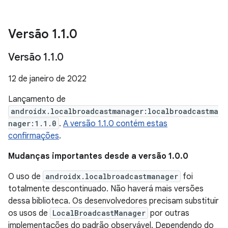
Versão 1
.
1
.
0
Versão 1
.
1
.
0
12 de janeiro de 2022
Lançamento de
androidx.localbroadcastmanager:localbroadcastma
nager:1.1.0
.
A versão 1.1.0 contém estas
confirmações
.
Mudanças importantes desde a versão 1.0.0
O uso de
androidx.localbroadcastmanager
foi
totalmente descontinuado. Não haverá mais versões
dessa biblioteca. Os desenvolvedores precisam substituir
os usos de
LocalBroadcastManager
por outras
implementações do padrão observável. Dependendo do