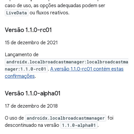
caso de uso, as opções adequadas podem ser
LiveData
ou fluxos reativos.
Versão 1
.
1
.
0-rc01
15 de dezembro de 2021
Lançamento de
androidx.localbroadcastmanager:localbroadcastma
nager:1.1.0-rc01
.
A versão 1.1.0-rc01 contém estas
confirmações
.
Versão 1
.
1
.
0-alpha01
17 de dezembro de 2018
O uso de
androidx.localbroadcastmanager
foi
descontinuado na versão
1.1.0-alpha01
.