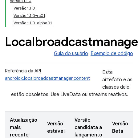
Versão 1.1.0
Versão 1.1.0
Versão 1.1.0-rc01
Versão 1.1.0-alpha01
Localbroadcastmanage
Guia do usuário
Exemplo de código
Referência da API
Este
androidx.localbroadcastmanager.content
artefato e as
classes dele
estão obsoletos. Use LiveData ou streams reativos.
Atualização
Versão
Versão
Versão
mais
candidata a
estável
Beta
recente
lançamento