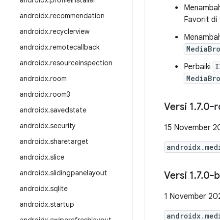
androidx
.
profileinstaller
Menamba
androidx
.
recommendation
Favorit d
androidx
.
recyclerview
Menambahk
androidx
.
remotecallback
MediaBr
androidx
.
resourceinspection
Perbaiki
I
MediaBr
androidx
.
room
androidx
.
room3
Versi 1
.
7
.
0-r
androidx
.
savedstate
androidx
.
security
15 November 2
androidx
.
sharetarget
androidx.med
androidx
.
slice
androidx
.
slidingpanelayout
Versi 1
.
7
.
0-b
androidx
.
sqlite
1 November 20
androidx
.
startup
androidx.med