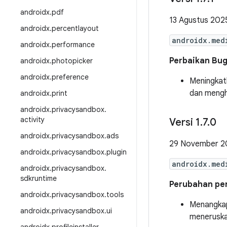
androidx
.
pdf
13 Agustus 202
androidx
.
percentlayout
androidx.med
androidx
.
performance
Perbaikan Bu
androidx
.
photopicker
androidx
.
preference
Meningka
dan mengh
androidx
.
print
androidx
.
privacysandbox
.
activity
Versi 1
.
7
.
0
androidx
.
privacysandbox
.
ads
29 November 2
androidx
.
privacysandbox
.
plugin
androidx.med
androidx
.
privacysandbox
.
sdkruntime
Perubahan pent
androidx
.
privacysandbox
.
tools
Menangk
androidx
.
privacysandbox
.
ui
menerusk