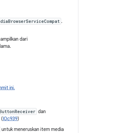
ediaBrowserServiceCompat
.
tampilkan dari
 lama.
mit ini.
ButtonReceiver
dan
 (
I0c939
)
untuk meneruskan item media