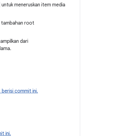
untuk meneruskan item media
i tambahan root
tampilkan dari
 lama.
 berisi commit ini.
t ini.