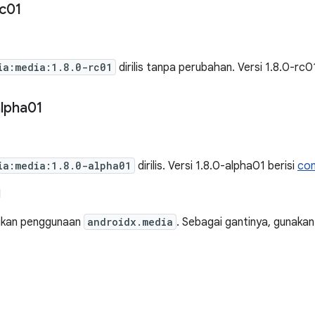
c01
ia:media:1.8.0-rc01
dirilis tanpa perubahan. Versi 1.8.0-rc0
lpha01
ia:media:1.8.0-alpha01
dirilis. Versi 1.8.0-alpha01 berisi
com
I
ikan penggunaan
androidx.media
. Sebagai gantinya, gunaka