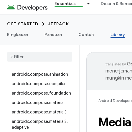
Essentials
Desain & Renc
androidx.camera.media3
androidx.camera.viewfinder
GET STARTED
JETPACK
androidx.car
Ringkasan
Panduan
Contoh
Library
androidx.car.app
androidx
.
cardview
androidx
.
collection
androidx
.
compose
menerjemahk
androidx
.
compose
.
animation
mungkin me
androidx
.
compose
.
compiler
androidx
.
compose
.
foundation
Android Developer
androidx
.
compose
.
material
androidx
.
compose
.
material3
Media
androidx
.
compose
.
material3
.
adaptive