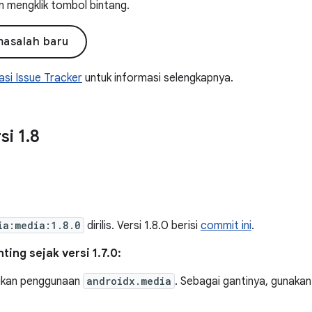
n mengklik tombol bintang.
masalah baru
si Issue Tracker
untuk informasi selengkapnya.
si 1
.
8
ia:media:1.8.0
dirilis. Versi 1.8.0 berisi
commit ini
.
ing sejak versi 1.7.0:
ikan penggunaan
androidx.media
. Sebagai gantinya, gunaka