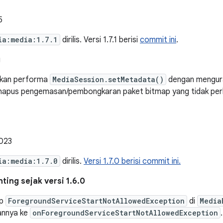
5
ia:media:1.7.1
dirilis. Versi 1.7.1 berisi
commit ini
.
g
tkan performa
MediaSession.setMetadata()
dengan mengura
apus pengemasan/pembongkaran paket bitmap yang tidak perl
023
ia:media:1.7.0
dirilis.
Versi 1.7.0 berisi commit ini.
ing sejak versi 1.6.0
ap
ForegroundServiceStartNotAllowedException
di
Media
annya ke
onForegroundServiceStartNotAllowedException
.