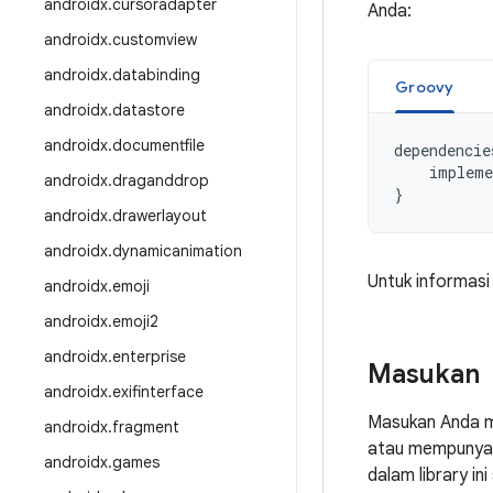
androidx
.
cursoradapter
Anda:
androidx
.
customview
androidx
.
databinding
Groovy
androidx
.
datastore
androidx
.
documentfile
dependencie
impleme
androidx
.
draganddrop
}
androidx
.
drawerlayout
androidx
.
dynamicanimation
Untuk informasi
androidx
.
emoji
androidx
.
emoji2
androidx
.
enterprise
Masukan
androidx
.
exifinterface
Masukan Anda m
androidx
.
fragment
atau mempunyai 
androidx
.
games
dalam library i