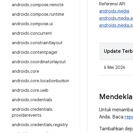
Referensi API
androidx
.
compose
.
remote
androidx.media
androidx
.
compose
.
runtime
androidx.media.
androidx
.
compose
.
ui
androidx.media.
androidx
.
concurrent
androidx
.
constraintlayout
Update Terb
androidx
.
contentpager
androidx
.
coordinatorlayout
6 Mei 2026
androidx
.
core
androidx
.
core
.
locationbutton
androidx
.
core
.
uwb
Mendekla
androidx
.
credentials
androidx
.
credentials
.
Untuk menambah
providerevents
Anda. Baca
rep
androidx
.
credentials
.
registry
Tambahkan depen