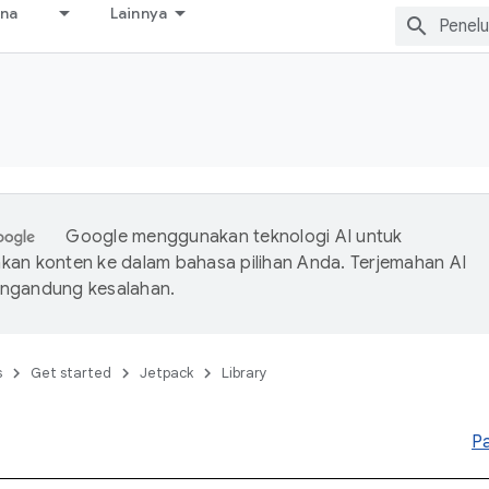
ana
Lainnya
Google menggunakan teknologi AI untuk
an konten ke dalam bahasa pilihan Anda. Terjemahan AI
ngandung kesalahan.
s
Get started
Jetpack
Library
P