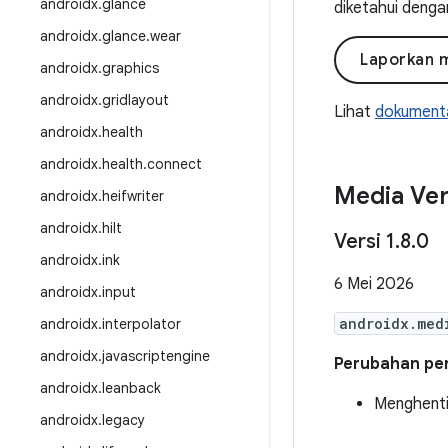
androidx
.
glance
diketahui denga
androidx
.
glance
.
wear
Laporkan 
androidx
.
graphics
androidx
.
gridlayout
Lihat
dokumenta
androidx
.
health
androidx
.
health
.
connect
Media Ver
androidx
.
heifwriter
androidx
.
hilt
Versi 1
.
8
.
0
androidx
.
ink
6 Mei 2026
androidx
.
input
androidx.med
androidx
.
interpolator
androidx
.
javascriptengine
Perubahan pent
androidx
.
leanback
Menghent
androidx
.
legacy