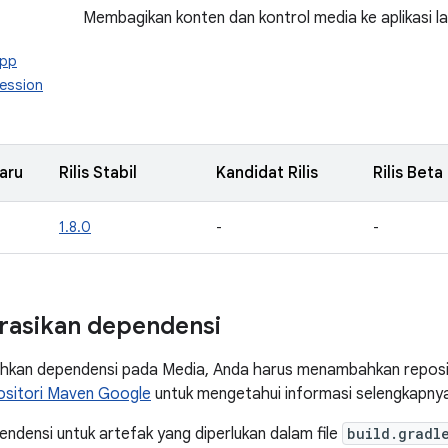
Membagikan konten dan kontrol media ke aplikasi la
app
session
aru
Rilis Stabil
Kandidat Rilis
Rilis Beta
1.8.0
-
-
rasikan dependensi
kan dependensi pada Media, Anda harus menambahkan reposit
ositori Maven Google
untuk mengetahui informasi selengkapny
densi untuk artefak yang diperlukan dalam file
build.gradl