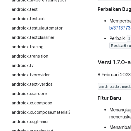
androidx
.
swiperefreshlayout
Perbaikan Bu
androidx
.
test
androidx
.
test
.
ext
Memperbai
b/3713773
androidx
.
test
.
uiautomator
androidx
.
textclassifier
Perbaiki
I
MediaBr
androidx
.
tracing
androidx
.
transition
Versi 1
.
7
.
0-a
androidx
.
tv
8 Februari 2023
androidx
.
tvprovider
androidx
.
text-vertical
androidx.med
androidx
.
xr
.
arcore
Fitur Baru
androidx
.
xr
.
compose
Menangk
androidx
.
xr
.
compose
.
material3
menerusk
androidx
.
xr
.
glimmer
Menamba