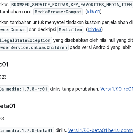
hkan
BROWSER_SERVICE_EXTRAS_KEY_FAVORITES_MEDIA_ITEM
i tambahan root
MediaBrowserCompat
. (
Id3a11
)
an tambahan untuk menyetel tindakan kustom penjelajahan d
owserCompat
dan deskripsi
MediaItem
. (
Iab163
)
llegalStateException
yang disebabkan oleh nilai null yang di
owserService.onLoadChildren
pada versi Android yang lebih
c01
023
ia:media:1.7.0-rc01
dirilis tanpa perubahan.
Versi 1.7.0-rc01
eta01
23
ia:media:1.7.0-beta01
dirilis.
Versi 1.7.0-beta01 berisi commi