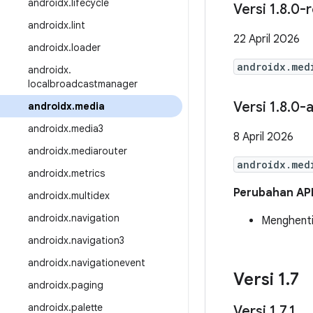
androidx
.
lifecycle
Versi 1
.
8
.
0-r
androidx
.
lint
22 April 2026
androidx
.
loader
androidx.med
androidx
.
localbroadcastmanager
Versi 1
.
8
.
0-a
androidx
.
media
androidx
.
media3
8 April 2026
androidx
.
mediarouter
androidx.med
androidx
.
metrics
Perubahan AP
androidx
.
multidex
androidx
.
navigation
Menghent
androidx
.
navigation3
androidx
.
navigationevent
Versi 1
.
7
androidx
.
paging
androidx
.
palette
Versi 1
.
7
.
1