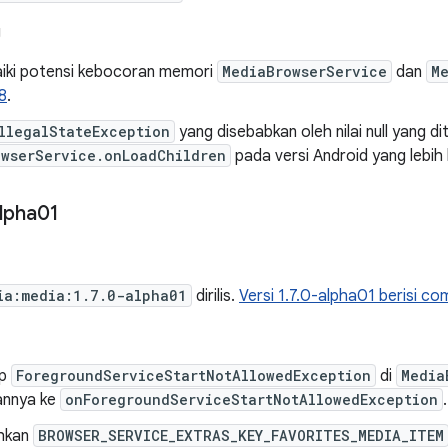
g
ki potensi kebocoran memori
MediaBrowserService
dan
M
8
.
llegalStateException
yang disebabkan oleh nilai null yang di
owserService.onLoadChildren
pada versi Android yang lebih
lpha01
ia:media:1.7.0-alpha01
dirilis.
Versi 1.7.0-alpha01 berisi com
ap
ForegroundServiceStartNotAllowedException
di
Media
annya ke
onForegroundServiceStartNotAllowedException
.
hkan
BROWSER_SERVICE_EXTRAS_KEY_FAVORITES_MEDIA_ITEM