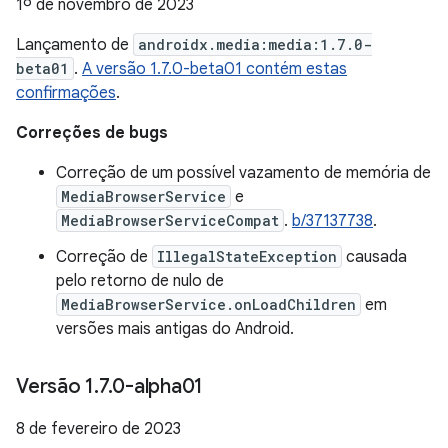
1º de novembro de 2023
Lançamento de
androidx.media:media:1.7.0-
beta01
.
A versão 1.7.0-beta01 contém estas
confirmações
.
Correções de bugs
Correção de um possível vazamento de memória de
MediaBrowserService
e
MediaBrowserServiceCompat
.
b/37137738
.
Correção de
IllegalStateException
causada
pelo retorno de nulo de
MediaBrowserService.onLoadChildren
em
versões mais antigas do Android.
Versão 1
.
7
.
0-alpha01
8 de fevereiro de 2023