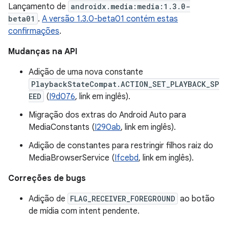
Lançamento de
androidx.media:media:1.3.0-
beta01
.
A versão 1.3.0-beta01 contém estas
confirmações
.
Mudanças na API
Adição de uma nova constante
PlaybackStateCompat.ACTION_SET_PLAYBACK_SP
EED
(
I9d076
, link em inglês).
Migração dos extras do Android Auto para
MediaConstants (
I290ab
, link em inglês).
Adição de constantes para restringir filhos raiz do
MediaBrowserService (
Ifcebd
, link em inglês).
Correções de bugs
Adição de
FLAG_RECEIVER_FOREGROUND
ao botão
de mídia com intent pendente.