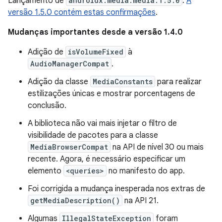
Lançamento de
androidx.media:media:1.5.0
.
A
versão 1.5.0 contém estas confirmações
.
Mudanças importantes desde a versão 1.4.0
Adição de
isVolumeFixed
à
AudioManagerCompat
.
Adição da classe
MediaConstants
para realizar
estilizações únicas e mostrar porcentagens de
conclusão.
A biblioteca não vai mais injetar o filtro de
visibilidade de pacotes para a classe
MediaBrowserCompat
na API de nível 30 ou mais
recente. Agora, é necessário especificar um
elemento
<queries>
no manifesto do app.
Foi corrigida a mudança inesperada nos extras de
getMediaDescription()
na API 21.
Algumas
IllegalStateException
foram