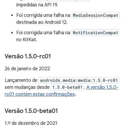
impedidas na API 19.
Foi corrigida uma falha na
MediaSessionCompat
destinada ao Android 12.
Foi corrigida uma falha na
NotificationCompat
no KitKat.
Versão 1
.
5
.
0-rc01
26 de janeiro de 2022
Lançamento de
androidx.media:media:1.5.0-rc01
sem mudanças desde
1.5.0-beta01
.
A versão 1.5.0-
rc01 contém estas confirmações
.
Versão 1
.
5
.
0-beta01
1.º de dezembro de 2021