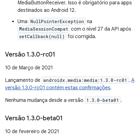
MediaButtonReceiver. Isso é obrigatório para apps
destinados ao Android 12.
Uma
NullPointerException
na
MediaSessionCompat
com o nível 27 da API após
setCallback(null)
foi corrigida.
Versão 1
.
3
.
0-rc01
10 de Março de 2021
Lançamento de
androidx.media:media:1.3.0-rc01
.
A
versão 1.3.0-rc01 contém estas confirmações
.
Nenhuma mudança desde a versão
1.3.0-beta01
.
Versão 1
.
3
.
0-beta01
10 de fevereiro de 2021