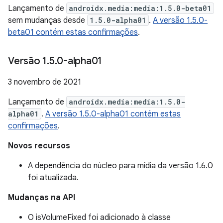
Lançamento de
androidx.media:media:1.5.0-beta01
sem mudanças desde
1.5.0-alpha01
.
A versão 1.5.0-
beta01 contém estas confirmações
.
Versão 1
.
5
.
0-alpha01
3 novembro de 2021
Lançamento de
androidx.media:media:1.5.0-
alpha01
.
A versão 1.5.0-alpha01 contém estas
confirmações
.
Novos recursos
A dependência do núcleo para mídia da versão 1.6.0
foi atualizada.
Mudanças na API
O isVolumeFixed foi adicionado à classe