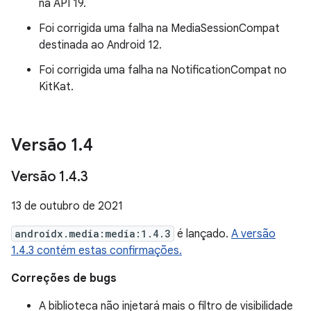
na API 19.
Foi corrigida uma falha na MediaSessionCompat
destinada ao Android 12.
Foi corrigida uma falha na NotificationCompat no
KitKat.
Versão 1
.
4
Versão 1
.
4
.
3
13 de outubro de 2021
androidx.media:media:1.4.3
é lançado.
A versão
1.4.3 contém estas confirmações.
Correções de bugs
A biblioteca não injetará mais o filtro de visibilidade