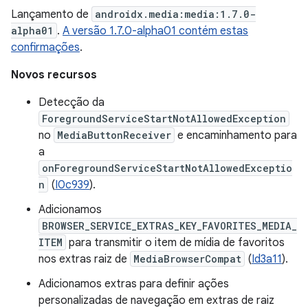
Lançamento de
androidx.media:media:1.7.0-
alpha01
.
A versão 1.7.0-alpha01 contém estas
confirmações
.
Novos recursos
Detecção da
ForegroundServiceStartNotAllowedException
no
MediaButtonReceiver
e encaminhamento para
a
onForegroundServiceStartNotAllowedExceptio
n
(
I0c939
).
Adicionamos
BROWSER_SERVICE_EXTRAS_KEY_FAVORITES_MEDIA_
ITEM
para transmitir o item de mídia de favoritos
nos extras raiz de
MediaBrowserCompat
(
Id3a11
).
Adicionamos extras para definir ações
personalizadas de navegação em extras de raiz