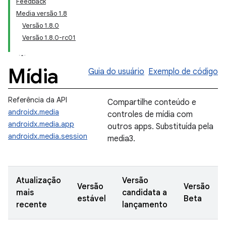
Feedback
Media versão 1.8
Versão 1.8.0
Versão 1.8.0-rc01
Mídia
Guia do usuário
Exemplo de código
Referência da API
Compartilhe conteúdo e
androidx.media
controles de mídia com
androidx.media.app
outros apps. Substituída pela
androidx.media.session
media3.
Atualização
Versão
Versão
Versão
mais
candidata a
estável
Beta
recente
lançamento