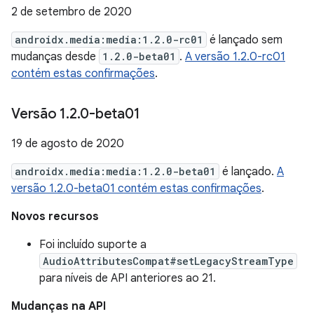
2 de setembro de 2020
androidx.media:media:1.2.0-rc01
é lançado sem
mudanças desde
1.2.0-beta01
.
A versão 1.2.0-rc01
contém estas confirmações
.
Versão 1
.
2
.
0-beta01
19 de agosto de 2020
androidx.media:media:1.2.0-beta01
é lançado.
A
versão 1.2.0-beta01 contém estas confirmações
.
Novos recursos
Foi incluído suporte a
AudioAttributesCompat#setLegacyStreamType
para níveis de API anteriores ao 21.
Mudanças na API