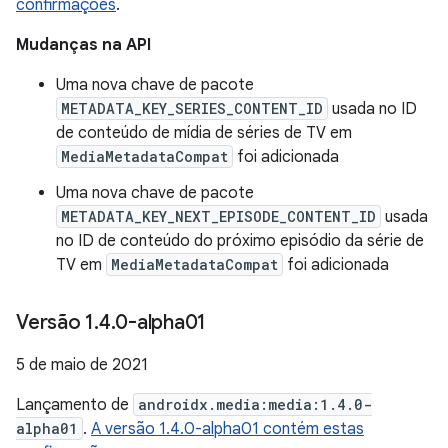
confirmações
.
Mudanças na API
Uma nova chave de pacote
METADATA_KEY_SERIES_CONTENT_ID
usada no ID
de conteúdo de mídia de séries de TV em
MediaMetadataCompat
foi adicionada
Uma nova chave de pacote
METADATA_KEY_NEXT_EPISODE_CONTENT_ID
usada
no ID de conteúdo do próximo episódio da série de
TV em
MediaMetadataCompat
foi adicionada
Versão 1
.
4
.
0-alpha01
5 de maio de 2021
Lançamento de
androidx.media:media:1.4.0-
alpha01
.
A versão 1.4.0-alpha01 contém estas