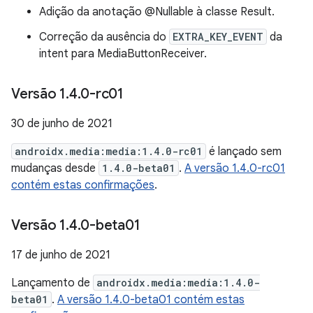
Adição da anotação @Nullable à classe Result.
Correção da ausência do
EXTRA_KEY_EVENT
da
intent para MediaButtonReceiver.
Versão 1
.
4
.
0-rc01
30 de junho de 2021
androidx.media:media:1.4.0-rc01
é lançado sem
mudanças desde
1.4.0-beta01
.
A versão 1.4.0-rc01
contém estas confirmações
.
Versão 1
.
4
.
0-beta01
17 de junho de 2021
Lançamento de
androidx.media:media:1.4.0-
beta01
.
A versão 1.4.0-beta01 contém estas