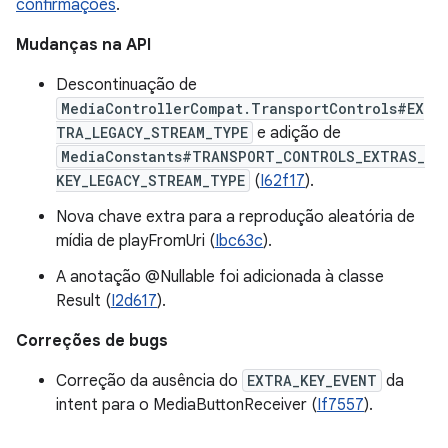
confirmações
.
Mudanças na API
Descontinuação de
MediaControllerCompat.TransportControls#EX
TRA_LEGACY_STREAM_TYPE
e adição de
MediaConstants#TRANSPORT_CONTROLS_EXTRAS_
KEY_LEGACY_STREAM_TYPE
(
I62f17
).
Nova chave extra para a reprodução aleatória de
mídia de playFromUri (
Ibc63c
).
A anotação @Nullable foi adicionada à classe
Result (
I2d617
).
Correções de bugs
Correção da ausência do
EXTRA_KEY_EVENT
da
intent para o MediaButtonReceiver (
If7557
).