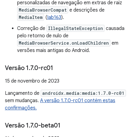
personalizadas de navegação em extras de raiz
MediaBrowserCompat
e descrições de
MediaItem
(
Iab163
).
Correção de
IllegalStateException
causada
pelo retorno de nulo de
MediaBrowserService.onLoadChildren
em
versões mais antigas do Android.
Versão 1
.
7
.
0-rc01
15 de novembro de 2023
Lançamento de
androidx.media:media:1.7.0-rc01
sem mudanças.
A versão 1.7.0-rc01 contém estas
confirmações.
Versão 1
.
7
.
0-beta01