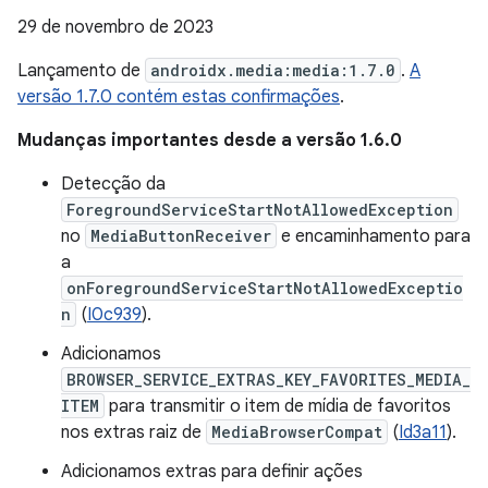
29 de novembro de 2023
Lançamento de
androidx.media:media:1.7.0
.
A
versão 1.7.0 contém estas confirmações
.
Mudanças importantes desde a versão 1.6.0
Detecção da
ForegroundServiceStartNotAllowedException
no
MediaButtonReceiver
e encaminhamento para
a
onForegroundServiceStartNotAllowedExceptio
n
(
I0c939
).
Adicionamos
BROWSER_SERVICE_EXTRAS_KEY_FAVORITES_MEDIA_
ITEM
para transmitir o item de mídia de favoritos
nos extras raiz de
MediaBrowserCompat
(
Id3a11
).
Adicionamos extras para definir ações