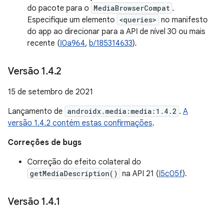
do pacote para o
MediaBrowserCompat
.
Especifique um elemento
<queries>
no manifesto
do app ao direcionar para a API de nível 30 ou mais
recente (
I0a964
,
b/185314633
).
Versão 1
.
4
.
2
15 de setembro de 2021
Lançamento de
androidx.media:media:1.4.2
.
A
versão 1.4.2 contém estas confirmações
.
Correções de bugs
Correção do efeito colateral do
getMediaDescription()
na API 21 (
I5c05f
).
Versão 1
.
4
.
1