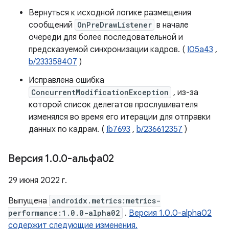
Вернуться к исходной логике размещения
сообщений
OnPreDrawListener
в начале
очереди для более последовательной и
предсказуемой синхронизации кадров. (
I05a43
,
b/233358407
)
Исправлена ​​ошибка
ConcurrentModificationException
, из-за
которой список делегатов прослушивателя
изменялся во время его итерации для отправки
данных по кадрам. (
Ib7693
,
b/236612357
)
Версия 1
.
0
.
0-альфа02
29 июня 2022 г.
Выпущена
androidx.metrics:metrics-
performance:1.0.0-alpha02
.
Версия 1.0.0-alpha02
содержит следующие изменения.