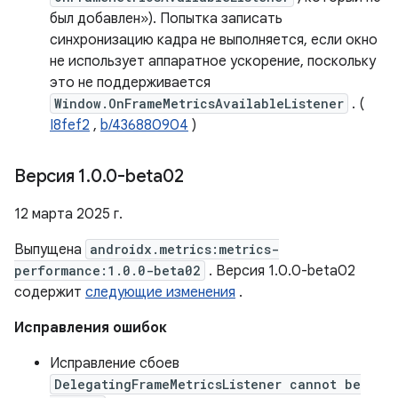
был добавлен»). Попытка записать
синхронизацию кадра не выполняется, если окно
не использует аппаратное ускорение, поскольку
это не поддерживается
Window.OnFrameMetricsAvailableListener
. (
I8fef2
,
b/436880904
)
Версия 1
.
0
.
0-beta02
12 марта 2025 г.
Выпущена
androidx.metrics:metrics-
performance:1.0.0-beta02
. Версия 1.0.0-beta02
содержит
следующие изменения
.
Исправления ошибок
Исправление сбоев
DelegatingFrameMetricsListener cannot be