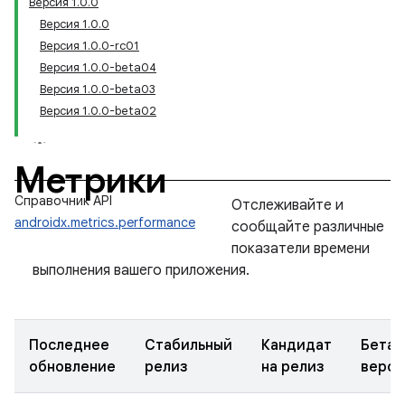
Версия 1.0.0
Версия 1.0.0
Версия 1.0.0-rc01
Версия 1.0.0-beta04
Версия 1.0.0-beta03
Версия 1.0.0-beta02
Метрики
Справочник API
Отслеживайте и
androidx.metrics.performance
сообщайте различные
показатели времени
выполнения вашего приложения.
Последнее
Стабильный
Кандидат
Бета-
обновление
релиз
на релиз
верси