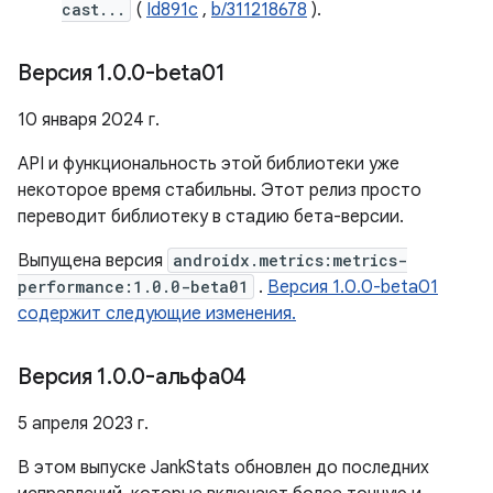
cast...
(
Id891c
,
b/311218678
).
Версия 1
.
0
.
0-beta01
10 января 2024 г.
API и функциональность этой библиотеки уже
некоторое время стабильны. Этот релиз просто
переводит библиотеку в стадию бета-версии.
Выпущена версия
androidx.metrics:metrics-
performance:1.0.0-beta01
.
Версия 1.0.0-beta01
содержит следующие изменения.
Версия 1
.
0
.
0-альфа04
5 апреля 2023 г.
В этом выпуске JankStats обновлен до последних