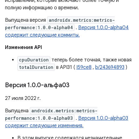
исправлений, которые включают более точную и
полную информацию о времени.
Выпущена версия
androidx.metrics:metrics-
performance:1.0.0-alpha04
.
Версия 1.0.0-alpha04
содержит следующие коммиты.
Изменения API
cpuDuration
теперь более точная, также новая
totalDuration
в API31 (
I59ce8
,
b/243694893
)
Версия 1
.
0
.
0-альфа03
27 июля 2022 г.
Выпущена
androidx.metrics:metrics-
performance:1.0.0-alpha03
.
Версия 1.0.0-alpha03
содержит следующие изменения.
В этом выпуске содержатся незначительные