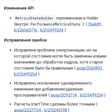
Изменения API
MetricsStateHolder
переименован в Holder
(внутри
PerformanceMetricsState
): (
I5a4d9
,
b/226565716
,
b/213499234
)
Исправления ошибок
Исправлена ​​проблема синхронизации, из-за
которой состояния могли быть заменены новыми
значениями до обработки кадров, хотя старое
состояние было бы правильным (
aosp/2061892
,
b/213499234
)
Исправлено исключение одновременного
изменения при добавлении/удалении
прослушивателей (
aosp/2092714
,
b/213499234
)
Расчеты startTime сделаны более точными (
aosp/2027704
,
b/213245198
)