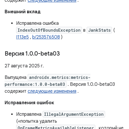
содержит
следующие изменения
.
Внешний вклад
Исправлена ​​ошибка
IndexOutOfBoundsException
в
JankStats
(
I113e5
,
b/253576508
)
Версия 1
.
0
.
0-beta03
27 августа 2025 г.
Выпущена
androidx.metrics:metrics-
performance:1.0.0-beta03
. Версия 1.0.0-beta03
содержит
следующие изменения
.
Исправления ошибок
Исправлена
IllegalArgumentException
(«попытка удалить
OnFrameMetricsAvailableListener
, который не