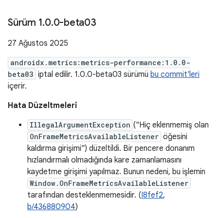
Sürüm 1
.
0
.
0-beta03
27 Ağustos 2025
androidx.metrics:metrics-performance:1.0.0-
beta03
iptal edilir. 1.0.0-beta03 sürümü
bu commit'leri
içerir.
Hata Düzeltmeleri
IllegalArgumentException
("Hiç eklenmemiş olan
OnFrameMetricsAvailableListener
öğesini
kaldırma girişimi") düzeltildi. Bir pencere donanım
hızlandırmalı olmadığında kare zamanlamasını
kaydetme girişimi yapılmaz. Bunun nedeni, bu işlemin
Window.OnFrameMetricsAvailableListener
tarafından desteklenmemesidir. (
I8fef2
,
b/436880904
)