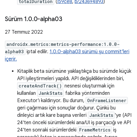
totalDuration
(
I59ce8
,
b/243694893
)
Sürüm 1
.
0
.
0-alpha03
27 Temmuz 2022
androidx.metrics:metrics-performance:1.0.0-
alpha03
iptal edilir.
1.0.0-alpha03 sürümü şu commit'leri
içerir.
Kitaplık beta sürümüne yaklaştıkça bu sürümde küçük
API iyileştirmeleri yapıldı. API değişikliklerinden biri,
createAndTrack()
nesnesi oluşturmak için
kullanılan
JankStats
fabrika yönteminden
Executor'ı kaldırıyor. Bu durum,
OnFrameListener
geri çağırması için sonuçlar doğurur. Çünkü bu
dinleyici artık kare başına verileri
JankStats
'ye (API
24'ten önceki sürümlerdeki ana/UI iş parçacığı ve API
24'ten sonraki sürümlerdeki
FrameMetrics
iş