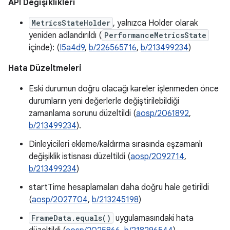
API Değişiklikleri
MetricsStateHolder
, yalnızca Holder olarak
yeniden adlandırıldı (
PerformanceMetricsState
içinde): (
I5a4d9
,
b/226565716
,
b/213499234
)
Hata Düzeltmeleri
Eski durumun doğru olacağı kareler işlenmeden önce
durumların yeni değerlerle değiştirilebildiği
zamanlama sorunu düzeltildi (
aosp/2061892
,
b/213499234
).
Dinleyicileri ekleme/kaldırma sırasında eşzamanlı
değişiklik istisnası düzeltildi (
aosp/2092714
,
b/213499234
)
startTime hesaplamaları daha doğru hale getirildi
(
aosp/2027704
,
b/213245198
)
FrameData.equals()
uygulamasındaki hata