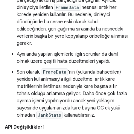
parçacığı) ileten iş parçacığında çağrılır. Ayrıca,
dinleyiciye iletilen
FrameData
nesnesi artık her
karede yeniden kullanılır. Bu nedenle, dinleyici
döndüğünde bu nesne eski olarak kabul
edileceğinden, geri çağırma sırasında bu nesnedeki
verilerin başka bir yere kopyalanıp önbelleğe alınması
gerekir.
Aynı anda yapılan işlemlerle ilgili sorunlar da dahil
olmak üzere çeşitli hata düzeltmeleri yapıldı.
Son olarak,
FrameData
'nın (yukarıda bahsedilen)
yeniden kullanılmasıyla ilgili düzeltme, artık kare
metriklerinin iletilmesi nedeniyle kare başına sıfır
tahsis olduğu anlamına geliyor. Daha önce çok fazla
ayırma işlemi yapılmıyordu ancak yeni yaklaşım
sayesinde uygulamanızda kare başına GC ek yükü
olmadan
JankStats
kullanabilirsiniz.
API Değişiklikleri