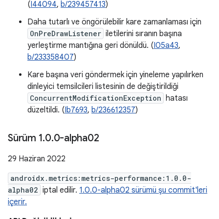
(
I44094
,
b/239457413
)
Daha tutarlı ve öngörülebilir kare zamanlaması için
OnPreDrawListener
iletilerini sıranın başına
yerleştirme mantığına geri dönüldü. (
I05a43
,
b/233358407
)
Kare başına veri göndermek için yineleme yapılırken
dinleyici temsilcileri listesinin de değiştirildiği
ConcurrentModificationException
hatası
düzeltildi. (
Ib7693
,
b/236612357
)
Sürüm 1
.
0
.
0-alpha02
29 Haziran 2022
androidx.metrics:metrics-performance:1.0.0-
alpha02
iptal edilir.
1.0.0-alpha02 sürümü şu commit'leri
içerir.