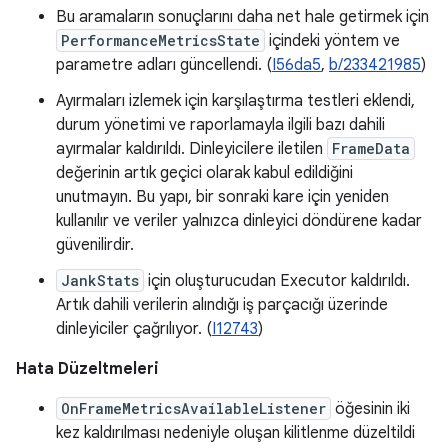
Bu aramaların sonuçlarını daha net hale getirmek için
PerformanceMetricsState
içindeki yöntem ve
parametre adları güncellendi. (
I56da5
,
b/233421985
)
Ayırmaları izlemek için karşılaştırma testleri eklendi,
durum yönetimi ve raporlamayla ilgili bazı dahili
ayırmalar kaldırıldı. Dinleyicilere iletilen
FrameData
değerinin artık geçici olarak kabul edildiğini
unutmayın. Bu yapı, bir sonraki kare için yeniden
kullanılır ve veriler yalnızca dinleyici döndürene kadar
güvenilirdir.
JankStats
için oluşturucudan Executor kaldırıldı.
Artık dahili verilerin alındığı iş parçacığı üzerinde
dinleyiciler çağrılıyor. (
I12743
)
Hata Düzeltmeleri
OnFrameMetricsAvailableListener
öğesinin iki
kez kaldırılması nedeniyle oluşan kilitlenme düzeltildi