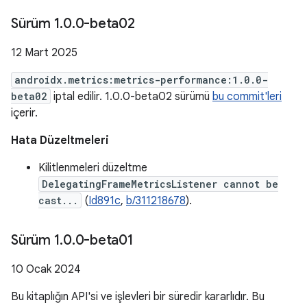
Sürüm 1
.
0
.
0-beta02
12 Mart 2025
androidx.metrics:metrics-performance:1.0.0-
beta02
iptal edilir. 1.0.0-beta02 sürümü
bu commit'leri
içerir.
Hata Düzeltmeleri
Kilitlenmeleri düzeltme
DelegatingFrameMetricsListener cannot be
cast...
(
Id891c
,
b/311218678
).
Sürüm 1
.
0
.
0-beta01
10 Ocak 2024
Bu kitaplığın API'si ve işlevleri bir süredir kararlıdır. Bu