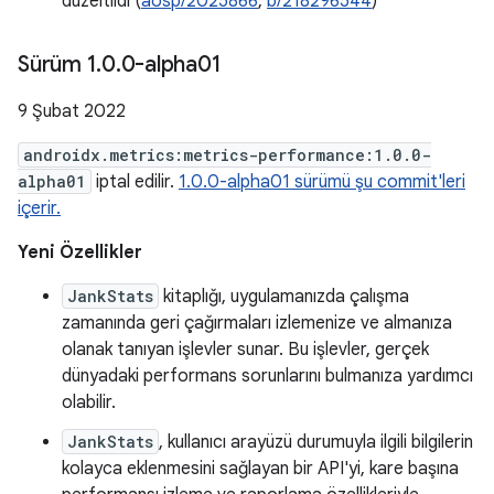
düzeltildi (
aosp/2025866
,
b/218296544
)
Sürüm 1
.
0
.
0-alpha01
9 Şubat 2022
androidx.metrics:metrics-performance:1.0.0-
alpha01
iptal edilir.
1.0.0-alpha01 sürümü şu commit'leri
içerir.
Yeni Özellikler
JankStats
kitaplığı, uygulamanızda çalışma
zamanında geri çağırmaları izlemenize ve almanıza
olanak tanıyan işlevler sunar. Bu işlevler, gerçek
dünyadaki performans sorunlarını bulmanıza yardımcı
olabilir.
JankStats
, kullanıcı arayüzü durumuyla ilgili bilgilerin
kolayca eklenmesini sağlayan bir API'yi, kare başına