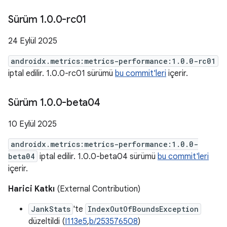
Sürüm 1
.
0
.
0-rc01
24 Eylül 2025
androidx.metrics:metrics-performance:1.0.0-rc01
iptal edilir. 1.0.0-rc01 sürümü
bu commit'leri
içerir.
Sürüm 1
.
0
.
0-beta04
10 Eylül 2025
androidx.metrics:metrics-performance:1.0.0-
beta04
iptal edilir. 1.0.0-beta04 sürümü
bu commit'leri
içerir.
Harici Katkı
(External Contribution)
JankStats
'te
IndexOutOfBoundsException
düzeltildi (
I113e5
,
b/253576508
)