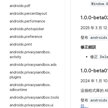
Window.O
androidx
.
pdf
androidx
.
percentlayout
1
.
0
.
0-beta0
androidx
.
performance
2025 年 3 月 12
androidx
.
photopicker
androidx
.
preference
發布
androidx
androidx
.
print
修正錯誤
androidx
.
privacysandbox
.
修正
Del
activity
androidx
.
privacysandbox
.
ads
1
.
0
.
0-beta0
androidx
.
privacysandbox
.
plugins
2024 年 1 月 1
androidx
.
privacysandbox
.
sdkruntime
這個程式庫的 A
androidx
.
privacysandbox
.
tools
發布
androidx
androidx
.
privacysandbox
.
ui
目。