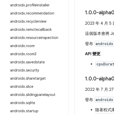
androidx
.
profileinstaller
1
.
0
.
0-alph
androidx
.
recommendation
androidx
.
recyclerview
2023 年 4 月 5
androidx
.
remotecallback
這個版本會將 J
androidx
.
resourceinspection
發布
androidx
androidx
.
room
API 變更
androidx
.
room3
androidx
.
savedstate
cpuDura
androidx
.
security
1
.
0
.
0-alph
androidx
.
sharetarget
androidx
.
slice
2022 年 7 月 2
androidx
.
slidingpanelayout
發布
androidx
androidx
.
sqlite
隨著程式庫
androidx
.
startup