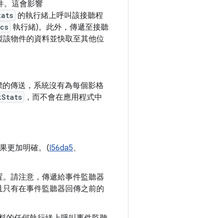
件。這會影響
tats
的執行緒上呼叫該接聽程
cs
執行緒)。此外，傳遞至接聽
製該物件的資料並快取至其他位
標的傳送，系統沒有為每個影格
kStats
，而不會在應用程式中
果更加明確。(
I56da5
、
置。請注意，傳遞給事件監聽器
且只有在事件監聽器回傳之前的