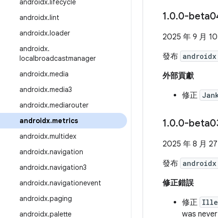
androidx
.
lifecycle
1
.
0
.
0-beta0
androidx
.
lint
androidx
.
loader
2025 年 9 月 1
androidx
.
發布
androidx
localbroadcastmanager
androidx
.
media
外部貢獻
androidx
.
media3
修正
Jan
androidx
.
mediarouter
androidx
.
metrics
1
.
0
.
0-beta0
androidx
.
multidex
2025 年 8 月 2
androidx
.
navigation
發布
androidx
androidx
.
navigation3
修正錯誤
androidx
.
navigationevent
androidx
.
paging
修正
Ill
was n
androidx
.
palette