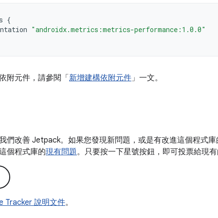
s
{
ntation
"androidx.metrics:metrics-performance:1.0.0"
依附元件，請參閱「
新增建構依附元件
」一文。
我們改善 Jetpack。如果您發現新問題，或是有改進這個程式
這個程式庫的
現有問題
。只要按一下星號按鈕，即可投票給現有
ue Tracker 說明文件
。