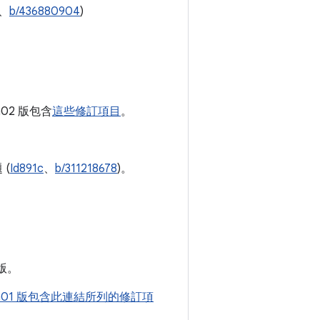
、
b/436880904
)
ta02 版包含
這些修訂項目
。
 (
Id891c
、
b/311218678
)。
版。
beta01 版包含此連結所列的修訂項