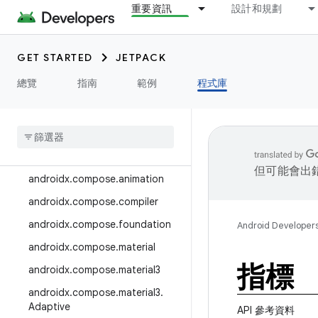
重要資訊
設計和規劃
androidx.camera.media3
androidx.camera.viewfinder
GET STARTED
JETPACK
androidx.car
總覽
指南
範例
程式庫
androidx.car.app
androidx
.
cardview
androidx
.
collection
androidx
.
compose
但可能會出
androidx
.
compose
.
animation
androidx
.
compose
.
compiler
androidx
.
compose
.
foundation
Android Developer
androidx
.
compose
.
material
指標
androidx
.
compose
.
material3
androidx
.
compose
.
material3
.
Adaptive
API 參考資料