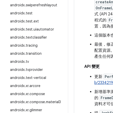
createA
androidx
.
swiperefreshlayout
OnFrameL
androidx
.
test
式 (API 
程式的
F
androidx
.
test
.
ext
置，因為
androidx
.
test
.
uiautomator
這個版本
androidx
.
textclassifier
最後，修
androidx
.
tracing
配置資源
androidx
.
transition
產生任何因
androidx
.
tv
API 變更
androidx
.
tvprovider
更新
Per
androidx
.
text-vertical
b/233421
androidx
.
xr
.
arcore
新增基準
androidx
.
xr
.
compose
的
Frame
androidx
.
xr
.
compose
.
material3
資料才可
androidx
.
xr
.
glimmer
JankS