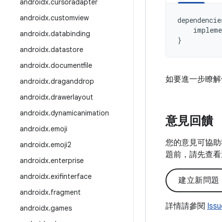
androidx
.
cursoradapter
androidx
.
customview
dependencie
impleme
androidx
.
databinding
}
androidx
.
datastore
androidx
.
documentfile
如要進一步瞭解
androidx
.
draganddrop
androidx
.
drawerlayout
androidx
.
dynamicanimation
意見回饋
androidx
.
emoji
您的意見可協助
androidx
.
emoji2
題前，請先查看
androidx
.
enterprise
androidx
.
exifinterface
建立新問題
androidx
.
fragment
詳情請參閱
Iss
androidx
.
games