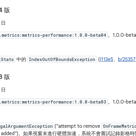
4 版
0 日
.metrics:metrics-performance:1.0.0-beta04
。1.0.0-be
kStats
中的
IndexOutOfBoundsException
(
I113e5
、
b/2535
3 版
7 日
.metrics:metrics-performance:1.0.0-beta03
。1.0.0-be
egalArgumentException
("attempt to remove
OnFrameMetri
ever added")。如果視窗未進行硬體加速，系統不會嘗試記錄影格