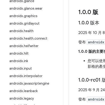
androidx
.
glance
androidx
.
glance
.
wear
1
.
0
.
0 版
androidx
.
graphics
1
.
0
.
0 版本
androidx
.
gridlayout
androidx
.
health
2025 年 10 月 
androidx
.
health
.
connect
發布
androidx
androidx
.
heifwriter
1.0.0 版的主
androidx
.
hilt
您可以使用
androidx
.
ink
影格的產
androidx
.
input
androidx
.
interpolator
1
.
0
.
0-rc01 
androidx
.
javascriptengine
2025 年 9 月 2
androidx
.
leanback
androidx
.
legacy
發布
androidx