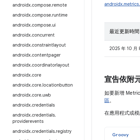
androidx.metric
androidx
.
compose
.
remote
androidx
.
compose
.
runtime
androidx
.
compose
.
ui
最近更新時間
androidx
.
concurrent
androidx
.
constraintlayout
2025 年 10 月 
androidx
.
contentpager
androidx
.
coordinatorlayout
androidx
.
core
宣告依附
androidx
.
core
.
locationbutton
如要新增 Metr
androidx
.
core
.
uwb
區
。
androidx
.
credentials
在應用程式或
androidx
.
credentials
.
providerevents
androidx
.
credentials
.
registry
Groovy