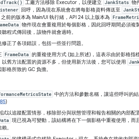
ndTrack()
工廠方法移除 Executor，以便建立
JankStats
物
istener
回呼，因為現在系統會在將每影格資料傳送至
JankS
24 之前的版本為 Main/UI 執行緒，API 24 以上版本為
FrameMetri
rameData
物件現在會重複用於每個影格，因此回呼期間必須複
接聽程式傳回後，該物件就會過時。
也修正了各項錯誤，包括一些並行問題。
正
FrameData
的重複使用方式 (如上所述)，這表示由於影格指
。以舊方法配置的資源不多，但使用新方法後，您可以使用
Jan
影格所致的 GC 負擔。
formanceMetricsState
中的方法和參數名稱，讓這些呼叫的結
985
)
測試以追蹤配置情形，移除部分與狀態管理和報告相關的內部配
Data
現已視為可變動，該結構將在下一個影格中重複使用，而
信賴。
tats