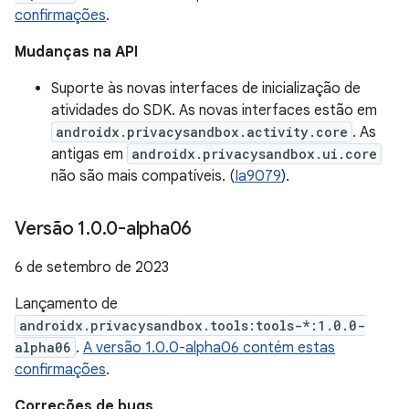
confirmações
.
Mudanças na API
Suporte às novas interfaces de inicialização de
atividades do SDK. As novas interfaces estão em
androidx.privacysandbox.activity.core
. As
antigas em
androidx.privacysandbox.ui.core
não são mais compatíveis. (
Ia9079
).
Versão 1
.
0
.
0-alpha06
6 de setembro de 2023
Lançamento de
androidx.privacysandbox.tools:tools-*:1.0.0-
alpha06
.
A versão 1.0.0-alpha06 contém estas
confirmações
.
Correções de bugs