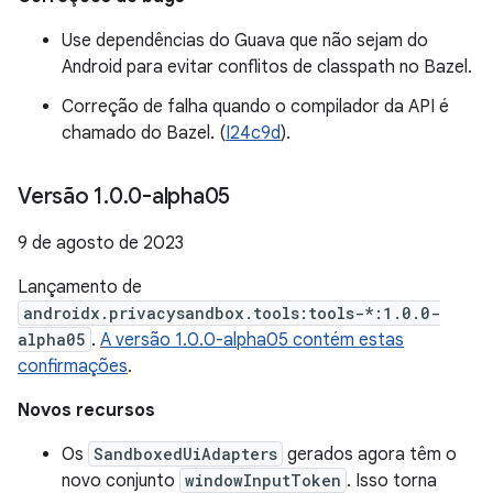
Use dependências do Guava que não sejam do
Android para evitar conflitos de classpath no Bazel.
Correção de falha quando o compilador da API é
chamado do Bazel. (
I24c9d
).
Versão 1
.
0
.
0-alpha05
9 de agosto de 2023
Lançamento de
androidx.privacysandbox.tools:tools-*:1.0.0-
alpha05
.
A versão 1.0.0-alpha05 contém estas
confirmações
.
Novos recursos
Os
SandboxedUiAdapters
gerados agora têm o
novo conjunto
windowInputToken
. Isso torna