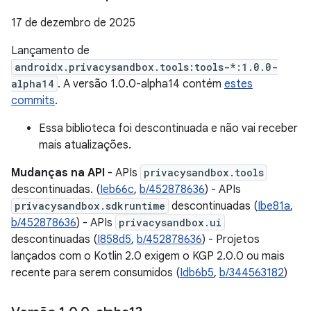
17 de dezembro de 2025
Lançamento de
androidx.privacysandbox.tools:tools-*:1.0.0-
alpha14
. A versão 1.0.0-alpha14 contém
estes
commits
.
Essa biblioteca foi descontinuada e não vai receber
mais atualizações.
Mudanças na API
- APIs
privacysandbox.tools
descontinuadas. (
Ieb66c
,
b/452878636
) - APIs
privacysandbox.sdkruntime
descontinuadas (
Ibe81a
,
b/452878636
) - APIs
privacysandbox.ui
descontinuadas (
I858d5
,
b/452878636
) - Projetos
lançados com o Kotlin 2.0 exigem o KGP 2.0.0 ou mais
recente para serem consumidos (
Idb6b5
,
b/344563182
)