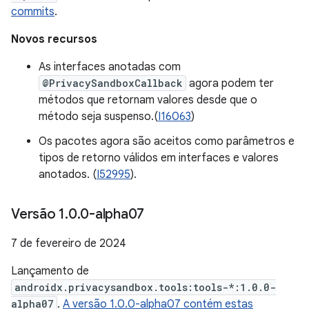
commits
.
Novos recursos
As interfaces anotadas com
@PrivacySandboxCallback
agora podem ter
métodos que retornam valores desde que o
método seja suspenso.(
I16063
)
Os pacotes agora são aceitos como parâmetros e
tipos de retorno válidos em interfaces e valores
anotados. (
I52995
).
Versão 1
.
0
.
0-alpha07
7 de fevereiro de 2024
Lançamento de
androidx.privacysandbox.tools:tools-*:1.0.0-
alpha07
.
A versão 1.0.0-alpha07 contém estas