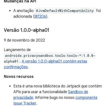
Mudanças na API
A anotação
@JvmDefaultWithCompatibility
foi
adicionada (
I8f206
).
Versão 1
.
0
.
0-alpha01
9 de novembro de 2022
Lançamento de
androidx.privacysandbox.tools:tools-*:1.0.0-
alpha01
.
A versão 1.0.0-alpha01 contém estas
confirmações
.
Novos recursos
Esta é uma nova biblioteca do Jetpack que contém
APIs para usar a funcionalidade
Sandbox de
privacidade
. Informe bugs no nosso
componente
Issue Tracker
.