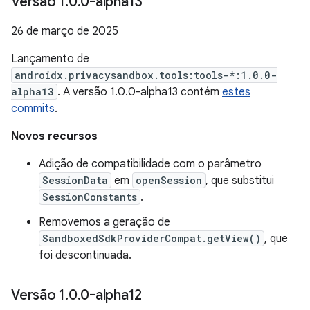
Versão 1
.
0
.
0-alpha13
26 de março de 2025
Lançamento de
androidx.privacysandbox.tools:tools-*:1.0.0-
alpha13
. A versão 1.0.0-alpha13 contém
estes
commits
.
Novos recursos
Adição de compatibilidade com o parâmetro
SessionData
em
openSession
, que substitui
SessionConstants
.
Removemos a geração de
SandboxedSdkProviderCompat.getView()
, que
foi descontinuada.
Versão 1
.
0
.
0-alpha12