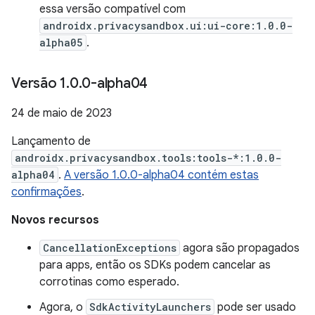
essa versão compatível com
androidx.privacysandbox.ui:ui-core:1.0.0-
alpha05
.
Versão 1
.
0
.
0-alpha04
24 de maio de 2023
Lançamento de
androidx.privacysandbox.tools:tools-*:1.0.0-
alpha04
.
A versão 1.0.0-alpha04 contém estas
confirmações
.
Novos recursos
CancellationExceptions
agora são propagados
para apps, então os SDKs podem cancelar as
corrotinas como esperado.
Agora, o
SdkActivityLaunchers
pode ser usado