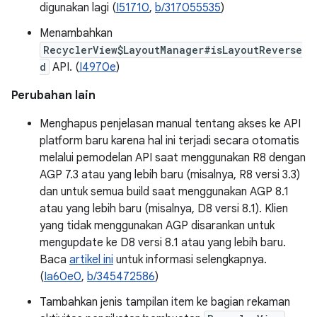
digunakan lagi (
I51710
,
b/317055535
)
Menambahkan
RecyclerView$LayoutManager#isLayoutReverse
d
API. (
I4970e
)
Perubahan lain
Menghapus penjelasan manual tentang akses ke API
platform baru karena hal ini terjadi secara otomatis
melalui pemodelan API saat menggunakan R8 dengan
AGP 7.3 atau yang lebih baru (misalnya, R8 versi 3.3)
dan untuk semua build saat menggunakan AGP 8.1
atau yang lebih baru (misalnya, D8 versi 8.1). Klien
yang tidak menggunakan AGP disarankan untuk
mengupdate ke D8 versi 8.1 atau yang lebih baru.
Baca
artikel ini
untuk informasi selengkapnya.
(
Ia60e0
,
b/345472586
)
Tambahkan jenis tampilan item ke bagian rekaman