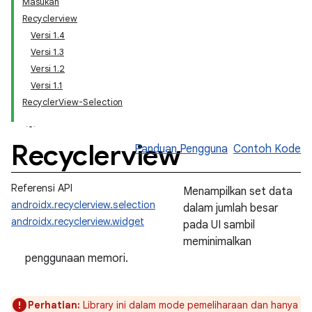
Masukan
Recyclerview
Versi 1.4
Versi 1.3
Versi 1.2
Versi 1.1
RecyclerView-Selection
Recyclerview
Panduan Pengguna
Contoh Kode
Referensi API
Menampilkan set data
androidx.recyclerview.selection
dalam jumlah besar
androidx.recyclerview.widget
pada UI sambil
meminimalkan
penggunaan memori.
Perhatian:
Library ini dalam mode pemeliharaan dan hanya