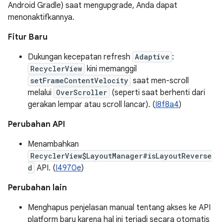
Android Gradle) saat mengupgrade, Anda dapat
menonaktifkannya.
Fitur Baru
Dukungan kecepatan refresh
Adaptive
:
RecyclerView
kini memanggil
setFrameContentVelocity
saat men-scroll
melalui
OverScroller
(seperti saat berhenti dari
gerakan lempar atau scroll lancar). (
I8f8a4
)
Perubahan API
Menambahkan
RecyclerView$LayoutManager#isLayoutReverse
d
API. (
I4970e
)
Perubahan lain
Menghapus penjelasan manual tentang akses ke API
platform baru karena hal ini terjadi secara otomatis