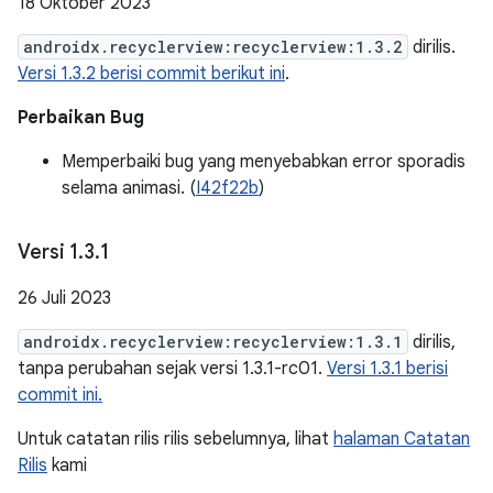
18 Oktober 2023
androidx.recyclerview:recyclerview:1.3.2
dirilis.
Versi 1.3.2 berisi commit berikut ini
.
Perbaikan Bug
Memperbaiki bug yang menyebabkan error sporadis
selama animasi. (
I42f22b
)
Versi 1
.
3
.
1
26 Juli 2023
androidx.recyclerview:recyclerview:1.3.1
dirilis,
tanpa perubahan sejak versi 1.3.1-rc01.
Versi 1.3.1 berisi
commit ini.
Untuk catatan rilis rilis sebelumnya, lihat
halaman Catatan
Rilis
kami