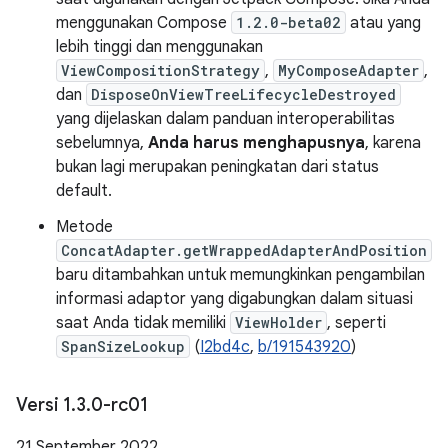
menggunakan Compose
1.2.0-beta02
atau yang
lebih tinggi dan menggunakan
ViewCompositionStrategy
,
MyComposeAdapter
,
dan
DisposeOnViewTreeLifecycleDestroyed
yang dijelaskan dalam panduan interoperabilitas
sebelumnya,
Anda harus menghapusnya
, karena
bukan lagi merupakan peningkatan dari status
default.
Metode
ConcatAdapter.getWrappedAdapterAndPosition
baru ditambahkan untuk memungkinkan pengambilan
informasi adaptor yang digabungkan dalam situasi
saat Anda tidak memiliki
ViewHolder
, seperti
SpanSizeLookup
(
I2bd4c
,
b/191543920
)
Versi 1
.
3
.
0-rc01
21 September 2022