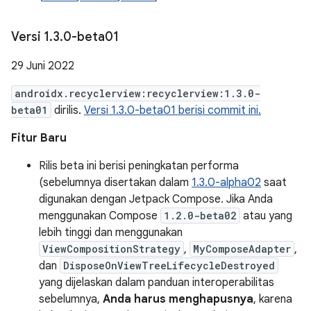
Versi 1
.
3
.
0-beta01
29 Juni 2022
androidx.recyclerview:recyclerview:1.3.0-
beta01
dirilis.
Versi 1.3.0-beta01 berisi commit ini.
Fitur Baru
Rilis beta ini berisi peningkatan performa
(sebelumnya disertakan dalam
1.3.0-alpha02
saat
digunakan dengan Jetpack Compose. Jika Anda
menggunakan Compose
1.2.0-beta02
atau yang
lebih tinggi dan menggunakan
ViewCompositionStrategy
,
MyComposeAdapter
,
dan
DisposeOnViewTreeLifecycleDestroyed
yang dijelaskan dalam panduan interoperabilitas
sebelumnya,
Anda harus menghapusnya
, karena