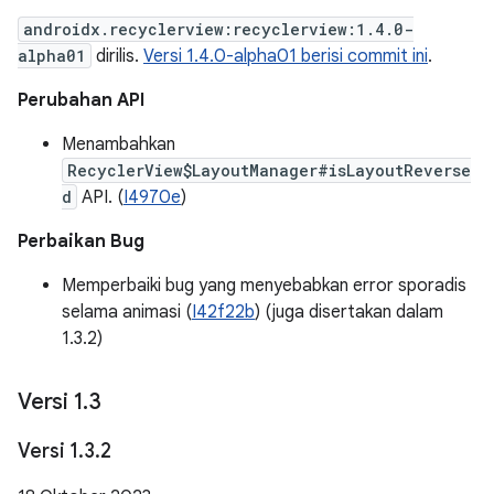
androidx.recyclerview:recyclerview:1.4.0-
alpha01
dirilis.
Versi 1.4.0-alpha01 berisi commit ini
.
Perubahan API
Menambahkan
RecyclerView$LayoutManager#isLayoutReverse
d
API. (
I4970e
)
Perbaikan Bug
Memperbaiki bug yang menyebabkan error sporadis
selama animasi (
I42f22b
) (juga disertakan dalam
1.3.2)
Versi 1
.
3
Versi 1
.
3
.
2