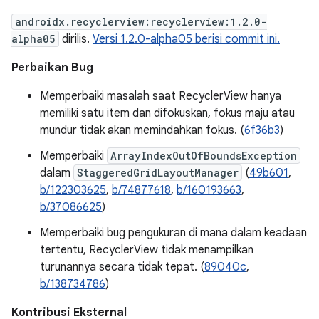
androidx.recyclerview:recyclerview:1.2.0-
alpha05
dirilis.
Versi 1.2.0-alpha05 berisi commit ini.
Perbaikan Bug
Memperbaiki masalah saat RecyclerView hanya
memiliki satu item dan difokuskan, fokus maju atau
mundur tidak akan memindahkan fokus. (
6f36b3
)
Memperbaiki
ArrayIndexOutOfBoundsException
dalam
StaggeredGridLayoutManager
(
49b601
,
b/122303625
,
b/74877618
,
b/160193663
,
b/37086625
)
Memperbaiki bug pengukuran di mana dalam keadaan
tertentu, RecyclerView tidak menampilkan
turunannya secara tidak tepat. (
89040c
,
b/138734786
)
Kontribusi Eksternal