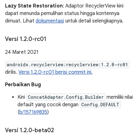
Lazy State Restoration
: Adaptor RecyclerView kini
dapat menunda pemulihan status hingga kontennya
dimuat. Lihat
dokumentasi
untuk detail selengkapnya.
Versi 1
.
2
.
0-rc01
24 Maret 2021
androidx.recyclerview:recyclerview:1.2.0-rc01
dirilis.
Versi 1.2.0-rc01 berisi commit ini.
Perbaikan Bug
Kini
ConcatAdapter.Config.Builder
memiliki nilai
default yang cocok dengan
Config.DEFAULT
(
b/157169835
)
Versi 1
.
2
.
0-beta02