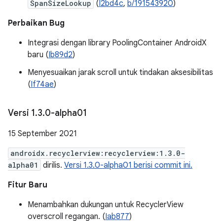
SpanSizeLookup
(
I2bd4c
,
b/191543920
)
Perbaikan Bug
Integrasi dengan library PoolingContainer AndroidX
baru (
Ib89d2
)
Menyesuaikan jarak scroll untuk tindakan aksesibilitas
(
If74ae
)
Versi 1
.
3
.
0-alpha01
15 September 2021
androidx.recyclerview:recyclerview:1.3.0-
alpha01
dirilis.
Versi 1.3.0-alpha01 berisi commit ini.
Fitur Baru
Menambahkan dukungan untuk RecyclerView
overscroll regangan. (
Iab877
)