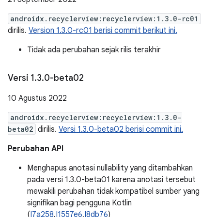
androidx.recyclerview:recyclerview:1.3.0-rc01
dirilis.
Version 1.3.0-rc01 berisi commit berikut ini.
Tidak ada perubahan sejak rilis terakhir
Versi 1
.
3
.
0-beta02
10 Agustus 2022
androidx.recyclerview:recyclerview:1.3.0-
beta02
dirilis.
Versi 1.3.0-beta02 berisi commit ini.
Perubahan API
Menghapus anotasi nullability yang ditambahkan
pada versi 1.3.0-beta01 karena anotasi tersebut
mewakili perubahan tidak kompatibel sumber yang
signifikan bagi pengguna Kotlin
(
I7a258
,
I1557e6
,
I8db76
)