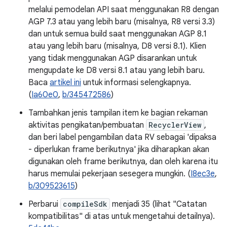
melalui pemodelan API saat menggunakan R8 dengan
AGP 7.3 atau yang lebih baru (misalnya, R8 versi 3.3)
dan untuk semua build saat menggunakan AGP 8.1
atau yang lebih baru (misalnya, D8 versi 8.1). Klien
yang tidak menggunakan AGP disarankan untuk
mengupdate ke D8 versi 8.1 atau yang lebih baru.
Baca
artikel ini
untuk informasi selengkapnya.
(
Ia60e0
,
b/345472586
)
Tambahkan jenis tampilan item ke bagian rekaman
aktivitas pengikatan/pembuatan
RecyclerView
,
dan beri label pengambilan data RV sebagai 'dipaksa
- diperlukan frame berikutnya' jika diharapkan akan
digunakan oleh frame berikutnya, dan oleh karena itu
harus memulai pekerjaan sesegera mungkin. (
I8ec3e
,
b/309523615
)
Perbarui
compileSdk
menjadi 35 (lihat "Catatan
kompatibilitas" di atas untuk mengetahui detailnya).