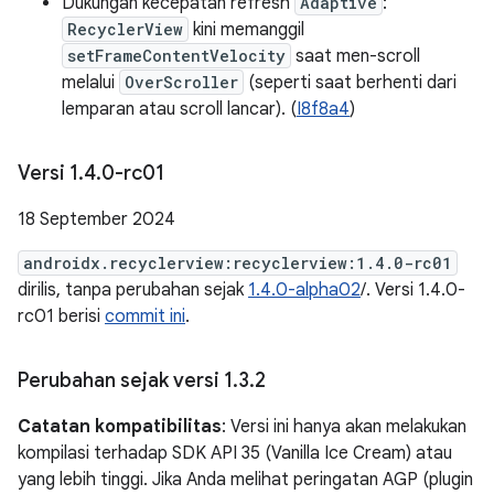
Dukungan kecepatan refresh
Adaptive
:
RecyclerView
kini memanggil
setFrameContentVelocity
saat men-scroll
melalui
OverScroller
(seperti saat berhenti dari
lemparan atau scroll lancar). (
I8f8a4
)
Versi 1
.
4
.
0-rc01
18 September 2024
androidx.recyclerview:recyclerview:1.4.0-rc01
dirilis, tanpa perubahan sejak
1.4.0-alpha02
/. Versi 1.4.0-
rc01 berisi
commit ini
.
Perubahan sejak versi 1
.
3
.
2
Catatan kompatibilitas
: Versi ini hanya akan melakukan
kompilasi terhadap SDK API 35 (Vanilla Ice Cream) atau
yang lebih tinggi. Jika Anda melihat peringatan AGP (plugin