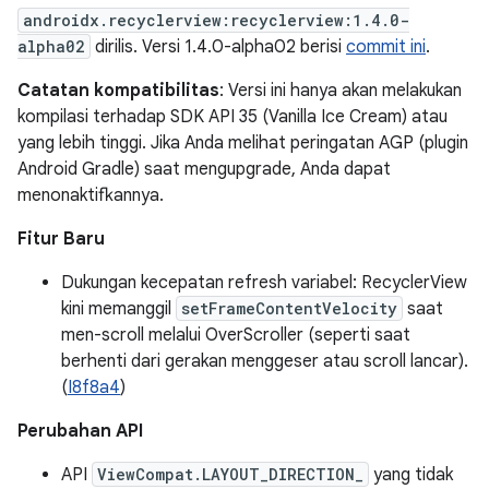
androidx.recyclerview:recyclerview:1.4.0-
alpha02
dirilis. Versi 1.4.0-alpha02 berisi
commit ini
.
Catatan kompatibilitas
: Versi ini hanya akan melakukan
kompilasi terhadap SDK API 35 (Vanilla Ice Cream) atau
yang lebih tinggi. Jika Anda melihat peringatan AGP (plugin
Android Gradle) saat mengupgrade, Anda dapat
menonaktifkannya.
Fitur Baru
Dukungan kecepatan refresh variabel: RecyclerView
kini memanggil
setFrameContentVelocity
saat
men-scroll melalui OverScroller (seperti saat
berhenti dari gerakan menggeser atau scroll lancar).
(
I8f8a4
)
Perubahan API
API
ViewCompat.LAYOUT_DIRECTION_
yang tidak