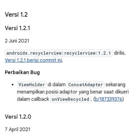
Versi 1
.
2
Versi 1
.
2
.
1
2 Juni 2021
androidx.recyclerview:recyclerview:1.2.1
dirilis.
Versi 1.2.1 berisi commit ini
.
Perbaikan Bug
ViewHolder
di dalam
ConcatAdapter
sekarang
menampilkan posisi adaptor yang benar saat dikueri
dalam callback
onViewRecycled
. (
b/187339376
)
Versi 1
.
2
.
0
7 April 2021