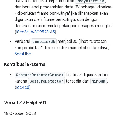
aktivitas pengikatan/pembuatan
RecyclerView
,
dan beri label pengambilan data RV sebagai 'dipaksa
- diperlukan frame berikutnya' jika diharapkan akan
digunakan oleh frame berikutnya, dan dengan
demikian harus memulai pekerjaan sesegera mungkin.
(
I8ec3e
,
b/309523615
)
Perbarui
compileSdk
menjadi 35 (lihat "Catatan
kompatibilitas" di atas untuk mengetahui detailnya).
5dc41be
Kontribusi Eksternal
GestureDetectorCompat
kini tidak digunakan lagi
karena
GestureDetector
tersedia dari
minSdk
.
(
Icc4cd
)
Versi 1
.
4
.
0-alpha01
18 Oktober 2023