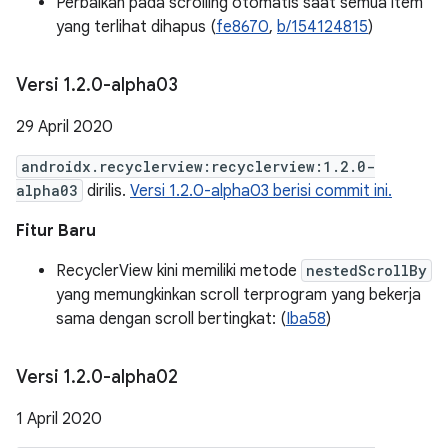
Perbaikan pada scrolling otomatis saat semua item
yang terlihat dihapus (
fe8670
,
b/154124815
)
Versi 1
.
2
.
0-alpha03
29 April 2020
androidx.recyclerview:recyclerview:1.2.0-
alpha03
dirilis.
Versi 1.2.0-alpha03 berisi commit ini.
Fitur Baru
RecyclerView kini memiliki metode
nestedScrollBy
yang memungkinkan scroll terprogram yang bekerja
sama dengan scroll bertingkat: (
Iba58
)
Versi 1
.
2
.
0-alpha02
1 April 2020