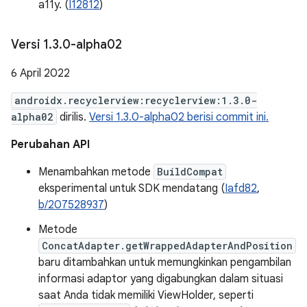
a11y. (
I12812
)
Versi 1
.
3
.
0-alpha02
6 April 2022
androidx.recyclerview:recyclerview:1.3.0-
alpha02
dirilis.
Versi 1.3.0-alpha02 berisi commit ini.
Perubahan API
Menambahkan metode
BuildCompat
eksperimental untuk SDK mendatang (
Iafd82
,
b/207528937
)
Metode
ConcatAdapter.getWrappedAdapterAndPosition
baru ditambahkan untuk memungkinkan pengambilan
informasi adaptor yang digabungkan dalam situasi
saat Anda tidak memiliki ViewHolder, seperti