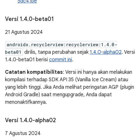
5dc41be
Versi 1
.
4
.
0-beta01
21 Agustus 2024
androidx.recyclerview:recyclerview:1.4.0-
beta01
dirilis, tanpa perubahan sejak
1.4.0-alpha02
. Versi
1.4.0-beta01 berisi
commit ini
.
Catatan kompatibilitas
: Versi ini hanya akan melakukan
kompilasi terhadap SDK API 35 (Vanilla Ice Cream) atau
yang lebih tinggi. Jika Anda melihat peringatan AGP (plugin
Android Gradle) saat mengupgrade, Anda dapat
menonaktifkannya.
Versi 1
.
4
.
0-alpha02
7 Agustus 2024