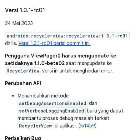
Versi 1
.
3
.
1-rc01
24 Mei 2023
androidx.recyclerview:recyclerview:1.3.1-rc01
dirilis.
Versi 1.3.1-rc01 berisi commit ini.
Pengguna ViewPager2 harus mengupdate ke
setidaknya 1.1.0-beta02
saat mengupdate ke
RecyclerView
versi ini untuk menghindari error.
Perubahan API
Menambahkan metode
setDebugAssertionsEnabled
dan
setVerboseLoggingEnabled
baru yang dapat
membantu proses debug masalah terkait
RecyclerView
di aplikasi. (
I514b9
)
Perbaikan Bug