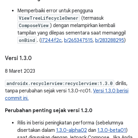
Memperbaiki error untuk pengguna
ViewTreeLifecycleOwner
(termasuk
ComposeView
) dengan melampirkan kembali
tampilan yang dilepas sementara saat memanggil
onBind
. (
I7244f2c
,
b/265347515
,
b/283288295
)
Versi 1
.
3
.
0
8 Maret 2023
androidx.recyclerview:recyclerview:1.3.0
dirilis,
tanpa perubahan sejak versi 1.3.0-rc01.
Versi 1.3.0 berisi
commit ini.
Perubahan penting sejak versi 1.2.0
Rilis ini berisi peningkatan performa (sebelumnya
disertakan dalam
1.3.0-alpha02
dan
1.3.0-beta01
)
saat digunakan dengan Jetpack Compose. Jika Anda