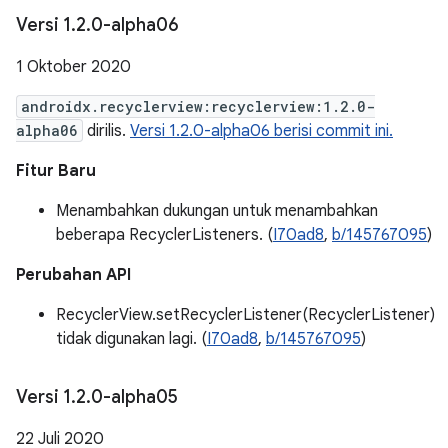
Versi 1
.
2
.
0-alpha06
1 Oktober 2020
androidx.recyclerview:recyclerview:1.2.0-
alpha06
dirilis.
Versi 1.2.0-alpha06 berisi commit ini.
Fitur Baru
Menambahkan dukungan untuk menambahkan
beberapa RecyclerListeners. (
I70ad8
,
b/145767095
)
Perubahan API
RecyclerView.setRecyclerListener(RecyclerListener)
tidak digunakan lagi. (
I70ad8
,
b/145767095
)
Versi 1
.
2
.
0-alpha05
22 Juli 2020