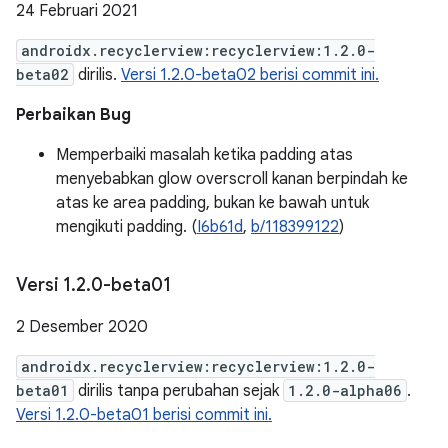
24 Februari 2021
androidx.recyclerview:recyclerview:1.2.0-
beta02
dirilis.
Versi 1.2.0-beta02 berisi commit ini.
Perbaikan Bug
Memperbaiki masalah ketika padding atas
menyebabkan glow overscroll kanan berpindah ke
atas ke area padding, bukan ke bawah untuk
mengikuti padding. (
I6b61d
,
b/118399122
)
Versi 1
.
2
.
0-beta01
2 Desember 2020
androidx.recyclerview:recyclerview:1.2.0-
beta01
dirilis tanpa perubahan sejak
1.2.0-alpha06
.
Versi 1.2.0-beta01 berisi commit ini.