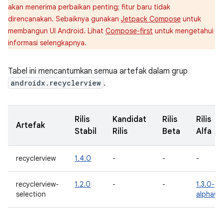
akan menerima perbaikan penting; fitur baru tidak
direncanakan. Sebaiknya gunakan
Jetpack Compose
untuk
membangun UI Android. Lihat
Compose-first
untuk mengetahui
informasi selengkapnya.
Tabel ini mencantumkan semua artefak dalam grup
androidx.recyclerview
.
Rilis
Kandidat
Rilis
Rilis
Artefak
Stabil
Rilis
Beta
Alfa
recyclerview
1.4.0
-
-
-
recyclerview-
1.2.0
-
-
1.3.0-
selection
alpha01