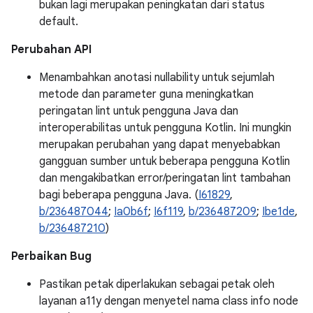
bukan lagi merupakan peningkatan dari status
default.
Perubahan API
Menambahkan anotasi nullability untuk sejumlah
metode dan parameter guna meningkatkan
peringatan lint untuk pengguna Java dan
interoperabilitas untuk pengguna Kotlin. Ini mungkin
merupakan perubahan yang dapat menyebabkan
gangguan sumber untuk beberapa pengguna Kotlin
dan mengakibatkan error/peringatan lint tambahan
bagi beberapa pengguna Java. (
I61829
,
b/236487044
;
Ia0b6f
;
I6f119
,
b/236487209
;
Ibe1de
,
b/236487210
)
Perbaikan Bug
Pastikan petak diperlakukan sebagai petak oleh
layanan a11y dengan menyetel nama class info node