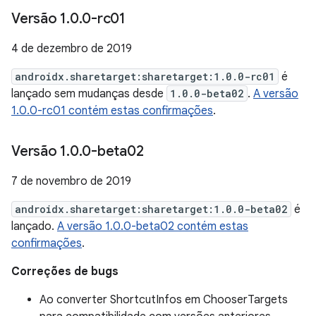
Versão 1
.
0
.
0-rc01
4 de dezembro de 2019
androidx.sharetarget:sharetarget:1.0.0-rc01
é
lançado sem mudanças desde
1.0.0-beta02
.
A versão
1.0.0-rc01 contém estas confirmações
.
Versão 1
.
0
.
0-beta02
7 de novembro de 2019
androidx.sharetarget:sharetarget:1.0.0-beta02
é
lançado.
A versão 1.0.0-beta02 contém estas
confirmações
.
Correções de bugs
Ao converter ShortcutInfos em ChooserTargets