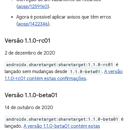
(
aosp/1259160
).
Agora é possível aplicar avisos que têm erros
(
aosp/1422346
).
Versão 1
.
1
.
0-rc01
2 de dezembro de 2020
androidx.sharetarget:sharetarget:1.1.0-rc01
é
lançado sem mudanças desde
1.1.0-beta01
.
A versão
1.1.0-rc01 contém estas confirmações
.
Versão 1
.
1
.
0-beta01
14 de outubro de 2020
androidx.sharetarget:sharetarget:1.1.0-beta01
é
lançado.
A versão 1.1.0-beta01 contém estas