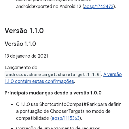
android:exported no Android 12 (
aosp/1742473
).
Versão 1
.
1
.
0
Versão 1
.
1
.
0
13 de janeiro de 2021
Lançamento do
androidx.sharetarget:sharetarget:1.1.0
.
A versão
1.1.0 contém estas confirmações
.
Principais mudanças desde a versão 1.0.0
O 1.1.0 usa ShortcutInfoCompat#Rank para definir
a pontuação de ChooserTargets no modo de
compatibilidade (
aosp/1115363
).
Correção de um vazamento de recursos