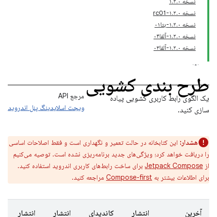
نسخه ۱.۲.۰
نسخه ۱.۲.۰-rc01
نسخه ۱.۲.۰-بتا۰۱
نسخه ۱.۲.۰-آلفا۰۴
نسخه ۱.۲.۰-آلفا۰۳
طرح بندی کشویی
مرجع API
یک الگوی رابط کاربری کشویی پیاده
ویجت اسلایدینگ پنل اندروید
سازی کنید.
هشدار:
این کتابخانه در حالت تعمیر و نگهداری است و فقط اصلاحات اساسی
را دریافت خواهد کرد؛ ویژگی‌های جدید برنامه‌ریزی نشده است. توصیه می‌کنیم
از
Jetpack Compose
برای ساخت رابط‌های کاربری اندروید استفاده کنید.
برای اطلاعات بیشتر به
Compose-first
مراجعه کنید.
آخرین
انتشار
کاندیدای
انتشار
انتشار