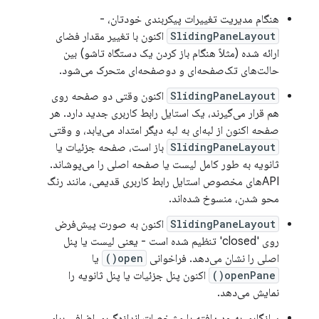
هنگام مدیریت تغییرات پیکربندی خودتان، -
SlidingPaneLayout
اکنون با تغییر مقدار فضای
ارائه شده (مثلاً هنگام باز کردن یک دستگاه تاشو) بین
حالت‌های تک‌صفحه‌ای و دو‌صفحه‌ای متحرک می‌شود.
SlidingPaneLayout
اکنون وقتی دو صفحه روی
هم قرار می‌گیرند، یک استایل رابط کاربری جدید دارد. هر
صفحه اکنون از لبه‌ای به لبه دیگر امتداد می‌یابد، و وقتی
SlidingPaneLayout
باز است، صفحه جزئیات یا
ثانویه به طور کامل لیست یا صفحه اصلی را می‌پوشاند.
APIهای مخصوص استایل رابط کاربری قدیمی، مانند رنگ
محو شدن، منسوخ شده‌اند.
SlidingPaneLayout
اکنون به صورت پیش‌فرض
روی 'closed' تنظیم شده است - یعنی لیست یا پنل
اصلی را نشان می‌دهد. فراخوانی
open()
یا
openPane()
اکنون پنل جزئیات یا پنل ثانویه را
نمایش می‌دهد.
سازگاری بهبود یافته با مشخصات اندازه‌گیری اضافی برای