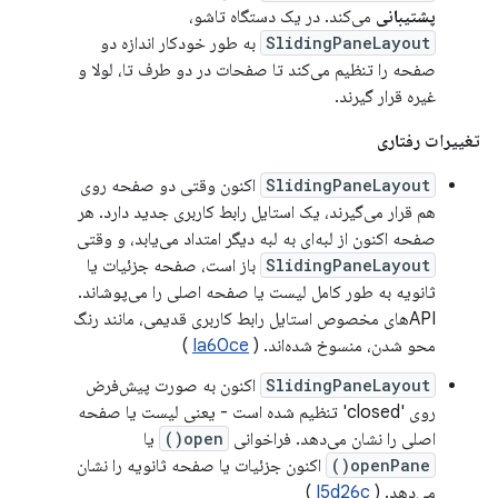
پشتیبانی
می‌کند. در یک دستگاه تاشو،
SlidingPaneLayout
به طور خودکار اندازه دو
صفحه را تنظیم می‌کند تا صفحات در دو طرف تا، لولا و
غیره قرار گیرند.
تغییرات رفتاری
SlidingPaneLayout
اکنون وقتی دو صفحه روی
هم قرار می‌گیرند، یک استایل رابط کاربری جدید دارد. هر
صفحه اکنون از لبه‌ای به لبه دیگر امتداد می‌یابد، و وقتی
SlidingPaneLayout
باز است، صفحه جزئیات یا
ثانویه به طور کامل لیست یا صفحه اصلی را می‌پوشاند.
APIهای مخصوص استایل رابط کاربری قدیمی، مانند رنگ
محو شدن، منسوخ شده‌اند. (
Ia60ce
)
SlidingPaneLayout
اکنون به صورت پیش‌فرض
روی 'closed' تنظیم شده است - یعنی لیست یا صفحه
اصلی را نشان می‌دهد. فراخوانی
open()
یا
openPane()
اکنون جزئیات یا صفحه ثانویه را نشان
می‌دهد. (
I5d26c
)