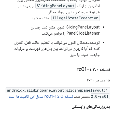
اطمینان از اینکه
SlidingPaneLayout
می‌تواند در
هر نوع طرح‌بندی بدون ایجاد خطای
IllegalStateException
استفاده شود.
SlidingPaneLayout اکنون امکان ثبت چندین
PanelSlideListener را فراهم می‌کند.
توسعه‌دهندگان اکنون می‌توانند با تنظیم حالت قفل، کنترل
کنند که آیا کاربران می‌توانند بین پنل‌های فهرست و جزئیات
جابه‌جا شوند یا خیر.
نسخه ۱
۰-rc01
.
۲
.
۱۵ دسامبر ۲۰۲۱
androidx.slidingpanelayout:slidingpanelayout:1.
2.0-rc01
منتشر شد.
نسخه 1.2.0-rc01 شامل این کامیت‌ها است.
به‌روزرسانی‌های وابستگی