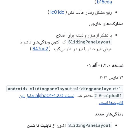
)
b15eda
رفع مشکل رفتار حالت قفل (
Ic01dc
)
مشارکت‌های خارجی
با تشکر از سزار والینته برای اصلاح
SlidingPaneLayout
که اکنون ویژگی‌های تاشو با
عرض غیر صفر را نیز در نظر می‌گیرد. (
847cc2
)
نسخه ۱
۰-آلفا۰۱
.
۲
.
۲۴ مارس ۲۰۲۱
androidx.slidingpanelayout:slidingpanelayout:1.
2.0-alpha01
منتشر شد.
نسخه 1.2.0-alpha01 شامل این
کامیت‌ها است.
ویژگی‌های جدید
SlidingPaneLayout
اکنون
از قابلیت تا شدن