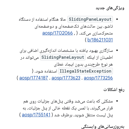
ویژگی‌های جدید
SlidingPaneLayout
حالا هنگام استفاده از دستگاه
تاشو، بین حالت‌های تک‌صفحه‌ای و دو‌صفحه‌ای
متحرک‌سازی می‌کند. (
,
aosp/1702066
)
b/186211031
سازگاری بهبود یافته با مشخصات اندازه‌گیری اضافی برای
اطمینان از اینکه
SlidingPaneLayout
می‌تواند در
هر نوع طرح‌بندی بدون ایجاد خطای
IllegalStateException
استفاده شود. (
)
aosp/1774187
،
aosp/1773623
،
aosp/1773256
رفع اشکالات
مشکلی که باعث می‌شد وقتی پنل‌های جزئیات روی هم
قرار می‌گیرند، با لمس یک نقطه خالی از پنل جزئیات، به
پنل لیست منتقل شوید، برطرف شد (
aosp/1755141
)
به‌روزرسانی‌های وابستگی