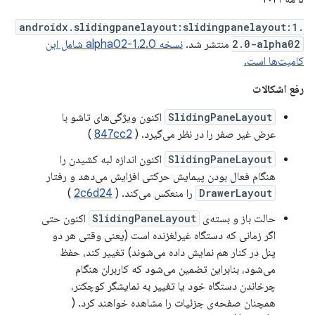
androidx.slidingpanelayout:slidingpanelayout:1.
2.0-alpha02
منتشر شد.
نسخه 1.2.0-alpha02 شامل این
کامیت‌ها است.
رفع اشکالات
SlidingPaneLayout
اکنون ویژگی‌های تاشو با
عرض غیر صفر را در نظر می‌گیرد. (
847cc2
)
SlidingPaneLayout
اکنون اندازه لبه کشیدن را
هنگام فعال بودن پیمایش حرکتی افزایش می‌دهد و رفتار
DrawerLayout
را منعکس می‌کند. (
2c6d24
)
حالت باز و بسته‌ی
SlidingPaneLayout
اکنون حتی
اگر زمانی که دستگاه غیرلغزنده است (یعنی وقتی هر دو
پنل در کنار هم نمایش داده می‌شوند) تغییر کند، حفظ
می‌شود، بنابراین تضمین می‌شود که کاربران هنگام
چرخاندن دستگاه خود یا تغییر به نمایشگر کوچکتر،
همچنان صفحه‌ی جزئیات را مشاهده خواهند کرد. (