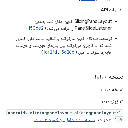
تغییرات API
SlidingPaneLayout اکنون امکان ثبت چندین
PanelSlideListener را فراهم می‌کند. (
I50ce2
)
توسعه‌دهندگان اکنون می‌توانند با تنظیم حالت قفل، کنترل
کنند که آیا کاربران می‌توانند بین پنل‌های فهرست و جزئیات
جابه‌جا شوند یا خیر. (
I5d26c
،
Idf2fd
)
نسخه ۱
۰
.
۱
.
نسخه ۱
۰
.
۱
.
۲۴ ژوئن ۲۰۲۰
androidx.slidingpanelayout:slidingpanelayout:1.
1.0
منتشر شد.
نسخه ۱.۱.۰ شامل این کامیت‌ها است.