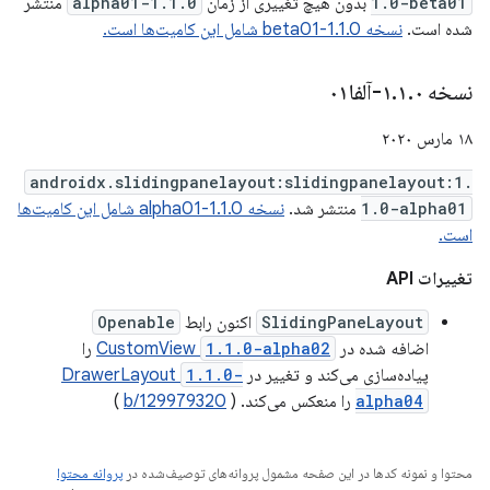
1.0-beta01
بدون هیچ تغییری از زمان
1.1.0-alpha01
منتشر
شده است.
نسخه 1.1.0-beta01 شامل این کامیت‌ها است.
نسخه ۱
۰-آلفا۰۱
.
۱
.
۱۸ مارس ۲۰۲۰
androidx.slidingpanelayout:slidingpanelayout:1.
1.0-alpha01
منتشر شد.
نسخه 1.1.0-alpha01 شامل این کامیت‌ها
است.
تغییرات API
SlidingPaneLayout
اکنون رابط
Openable
اضافه شده در
1.1.0-alpha02
CustomView
را
پیاده‌سازی می‌کند و تغییر در
1.1.0-
DrawerLayout
alpha04
را منعکس می‌کند. (
b/129979320
)
محتوا و نمونه کدها در این صفحه مشمول پروانه‌های توصیف‌شده در
پروانه محتوا