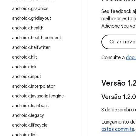
androidx
.
graphics
Seu feedback aj
androidx
.
gridlayout
melhorar esta b
Adicione seu vo
androidx
.
health
androidx
.
health
.
connect
Criar nov
androidx
.
heifwriter
androidx
.
hilt
Consulte a
docu
androidx
.
ink
androidx
.
input
Versão 1
.
androidx
.
interpolator
androidx
.
javascriptengine
Versão 1
.
2
.
0
androidx
.
leanback
3 de dezembro 
androidx
.
legacy
Lançamento d
androidx
.
lifecycle
estes commits
.
androidx
.
lint