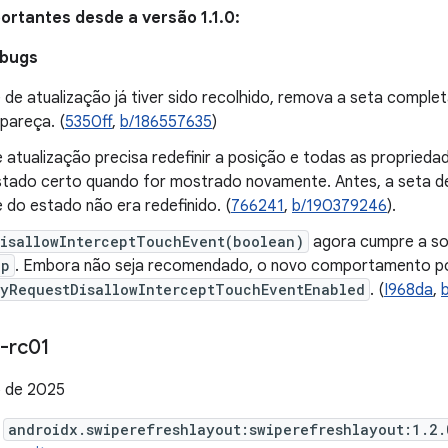
rtantes desde a versão 1.1.0:
 bugs
e de atualização já tiver sido recolhido, remova a seta compl
pareça. (
5350ff
,
b/186557635
)
 atualização precisa redefinir a posição e todas as proprieda
estado certo quando for mostrado novamente. Antes, a seta d
 do estado não era redefinido. (
766241
,
b/190379246
).
DisallowInterceptTouchEvent(boolean)
agora cumpre a so
up
. Embora não seja recomendado, o novo comportamento p
cyRequestDisallowInterceptTouchEventEnabled
. (
I968da
,
-rc01
 de 2025
e
androidx.swiperefreshlayout:swiperefreshlayout:1.2.