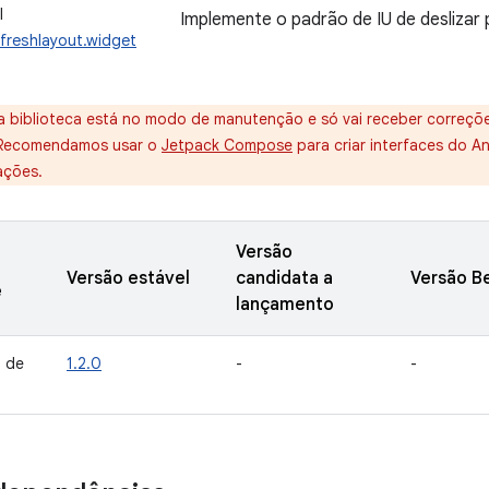
I
Implemente o padrão de IU de deslizar p
freshlayout.widget
a biblioteca está no modo de manutenção e só vai receber correçõe
 Recomendamos usar o
Jetpack Compose
para criar interfaces do A
ações.
Versão
Versão estável
candidata a
Versão B
e
lançamento
 de
1.2.0
-
-