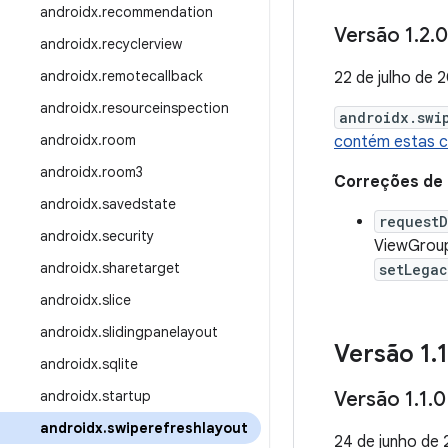
androidx
.
recommendation
Versão 1
.
2
.
0
androidx
.
recyclerview
androidx
.
remotecallback
22 de julho de 
androidx
.
resourceinspection
androidx.swi
androidx
.
room
contém estas 
androidx
.
room3
Correções de
androidx
.
savedstate
request
androidx
.
security
ViewGroup
androidx
.
sharetarget
setLega
androidx
.
slice
androidx
.
slidingpanelayout
Versão 1
.
1
androidx
.
sqlite
androidx
.
startup
Versão 1
.
1
.
0
androidx
.
swiperefreshlayout
24 de junho de