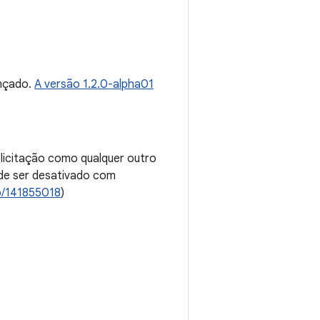
nçado.
A versão 1.2.0-alpha01
licitação como qualquer outro
e ser desativado com
b/141855018
)