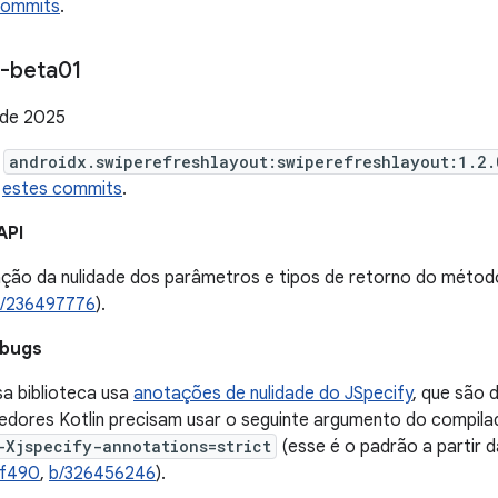
commits
.
-beta01
 de 2025
e
androidx.swiperefreshlayout:swiperefreshlayout:1.2.
m
estes commits
.
API
ação da nulidade dos parâmetros e tipos de retorno do méto
/236497776
).
 bugs
sa biblioteca usa
anotações de nulidade do JSpecify
, que são 
edores Kotlin precisam usar o seguinte argumento do compilad
-Xjspecify-annotations=strict
(esse é o padrão a partir 
af490
,
b/326456246
).