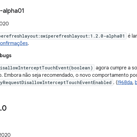
-alpha01
2020
perefreshlayout:swiperefreshlayout:1.2.0-alpha01
é la
confirmações
.
 bugs
DisallowInterceptTouchEvent(boolean)
agora cumpre a so
. Embora não seja recomendado, o novo comportamento pod
cyRequestDisallowInterceptTouchEventEnabled
. (
I968da
,
.
0
 2020