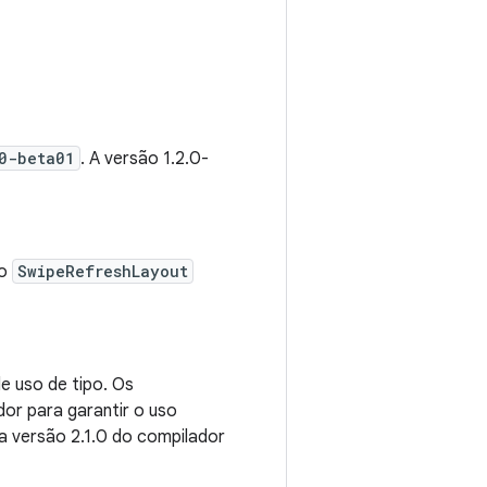
0-beta01
. A versão 1.2.0-
do
SwipeRefreshLayout
de uso de tipo. Os
or para garantir o uso
da versão 2.1.0 do compilador