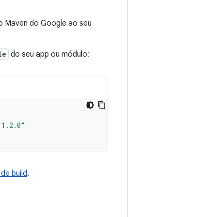
io Maven do Google ao seu
le
do seu app ou módulo:
:1.2.0"
de build
.