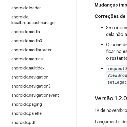
Mudanças impo
androidx
.
loader
Correções de
androidx
.
localbroadcastmanager
Se o ícon
androidx
.
media
dela não a
androidx
.
media3
O ícone de
androidx
.
mediarouter
ficar no 
o restante
androidx
.
metrics
androidx
.
multidex
request
ViewGro
androidx
.
navigation
setLega
androidx
.
navigation3
androidx
.
navigationevent
Versão 1
.
2
.
0
androidx
.
paging
19 de novembro
androidx
.
palette
Lançamento d
androidx
.
pdf