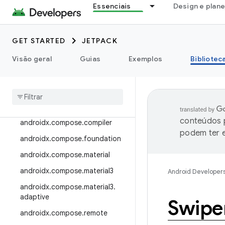
Essenciais
Design e plan
androidx.camera.viewfinder
androidx.car
GET STARTED
JETPACK
androidx.car.app
androidx.cardview
Visão geral
Guias
Exemplos
Bibliotec
androidx
.
collection
androidx
.
compose
androidx
.
compose
.
animation
conteúdos p
androidx
.
compose
.
compiler
podem ter e
androidx
.
compose
.
foundation
androidx
.
compose
.
material
androidx
.
compose
.
material3
Android Developer
androidx
.
compose
.
material3
.
adaptive
Swipe
androidx
.
compose
.
remote