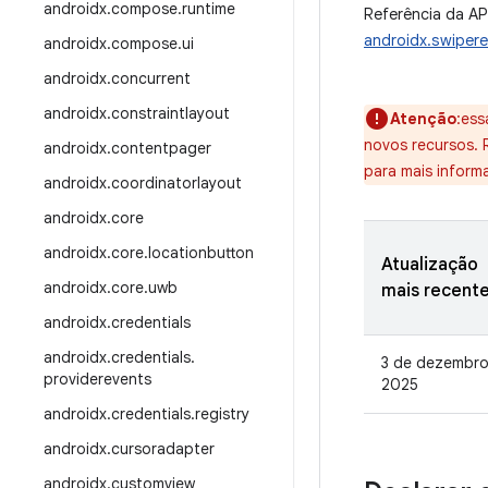
androidx
.
compose
.
runtime
Referência da AP
androidx.swipere
androidx
.
compose
.
ui
androidx
.
concurrent
androidx
.
constraintlayout
Atenção
:ess
novos recursos.
androidx
.
contentpager
para mais inform
androidx
.
coordinatorlayout
androidx
.
core
androidx
.
core
.
locationbutton
Atualização
androidx
.
core
.
uwb
mais recent
androidx
.
credentials
androidx
.
credentials
.
3 de dezembro
providerevents
2025
androidx
.
credentials
.
registry
androidx
.
cursoradapter
androidx
.
customview