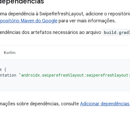
dependências
 uma dependência à SwipeRefreshLayout, adicione o repositór
positório Maven do Google
para ver mais informações.
pendências dos artefatos necessários ao arquivo
build.grad
Kotlin
s
{
ntation
"androidx.swiperefreshlayout:swiperefreshlayout
rmações sobre dependências, consulte
Adicionar dependências 