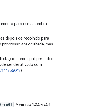
etamente para que a sombra
des depois de recolhido para
e progresso era ocultada, mas
licitação como qualquer outro
ode ser desativado com
b/141855018
)
0-rc01
. A versão 1.2.0-rc01