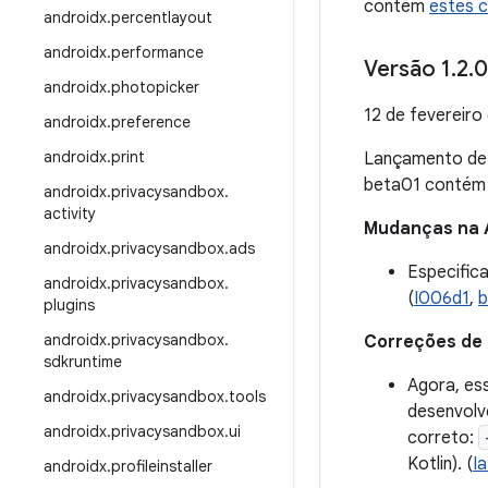
contém
estes 
androidx
.
percentlayout
androidx
.
performance
Versão 1
.
2
.
0
androidx
.
photopicker
12 de fevereiro
androidx
.
preference
androidx
.
print
Lançamento d
beta01 conté
androidx
.
privacysandbox
.
activity
Mudanças na 
androidx
.
privacysandbox
.
ads
Especific
androidx
.
privacysandbox
.
(
I006d1
,
b
plugins
androidx
.
privacysandbox
.
Correções de
sdkruntime
Agora, es
androidx
.
privacysandbox
.
tools
desenvolv
androidx
.
privacysandbox
.
ui
correto:
Kotlin). (
I
androidx
.
profileinstaller