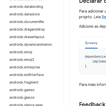
Declarar 
androidx
.
databinding
Para adicionar
androidx
.
datastore
projeto. Leia
Re
androidx
.
documentfile
Adicione as de
androidx
.
draganddrop
androidx
.
drawerlayout
Groovy
androidx
.
dynamicanimation
androidx
.
emoji
dependencie
androidx
.
emoji2
impleme
}
androidx
.
enterprise
androidx
.
exifinterface
androidx
.
fragment
Para mais info
androidx
.
games
androidx
.
glance
Feedback
androidx
.
glance
.
wear