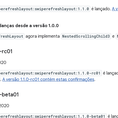
perefreshlayout:swiperefreshlayout:1.1.0
é lançado.
A v
danças desde a versão 1.0.0
freshLayout
agora implementa
NestedScrollingChild3
e
-rc01
2020
perefreshlayout:swiperefreshlayout:1.1.0-rc01
é lança
.
A versão 1.1.0-rc01 contém estas confirmações
.
-beta01
 2020
perefreshlayout:swiperefreshlayout:1.1.0-beta01
é lan