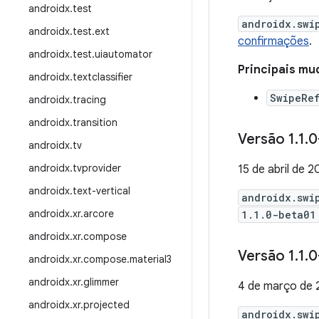
androidx
.
test
androidx.swi
androidx
.
test
.
ext
confirmações
.
androidx
.
test
.
uiautomator
Principais mu
androidx
.
textclassifier
SwipeRe
androidx
.
tracing
androidx
.
transition
Versão 1
.
1
.
0
androidx
.
tv
androidx
.
tvprovider
15 de abril de 
androidx
.
text-vertical
androidx.swi
androidx
.
xr
.
arcore
1.1.0-beta01
androidx
.
xr
.
compose
Versão 1
.
1
.
0
androidx
.
xr
.
compose
.
material3
androidx
.
xr
.
glimmer
4 de março de
androidx
.
xr
.
projected
androidx.swi