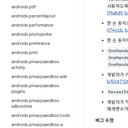
사용하도
androidx
.
pdf
(
I9a8d9
,
b
androidx
.
percentlayout
한 손 동작
androidx
.
performance
(
I74ccb
,
b
androidx
.
photopicker
한 손 동작
androidx
.
preference
OneHand
androidx
.
print
OneHand
androidx
.
privacysandbox
.
OneHand
activity
개발자가 
androidx
.
privacysandbox
.
ads
b/504712
androidx
.
privacysandbox
.
plugins
RevealS
androidx
.
privacysandbox
.
개발자가 
sdkruntime
매개변수가
androidx
.
privacysandbox
.
tools
버그 수정
androidx
.
privacysandbox
.
ui