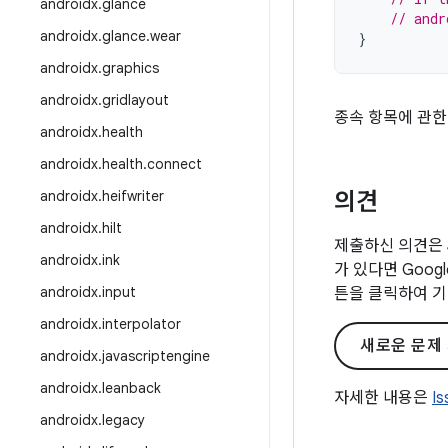
androidx
.
glance
// andr
androidx
.
glance
.
wear
}
androidx
.
graphics
androidx
.
gridlayout
종속 항목에 관한
androidx
.
health
androidx
.
health
.
connect
androidx
.
heifwriter
의견
androidx
.
hilt
제출하신 의견은 
androidx
.
ink
가 있다면 Goo
androidx
.
input
튼을 클릭하여 기
androidx
.
interpolator
새로운 문제
androidx
.
javascriptengine
androidx
.
leanback
자세한 내용은
I
androidx
.
legacy