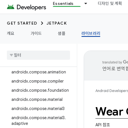
Essentials
디자인 및 계획
androidx.camera.media3
androidx.camera.viewfinder
GET STARTED
JETPACK
androidx.car
개요
가이드
샘플
라이브러리
androidx.car.app
androidx
.
cardview
androidx
.
collection
androidx
.
compose
언어로 번역합
androidx
.
compose
.
animation
androidx
.
compose
.
compiler
androidx
.
compose
.
foundation
Android Developer
androidx
.
compose
.
material
Wear
androidx
.
compose
.
material3
androidx
.
compose
.
material3
.
adaptive
API 참조