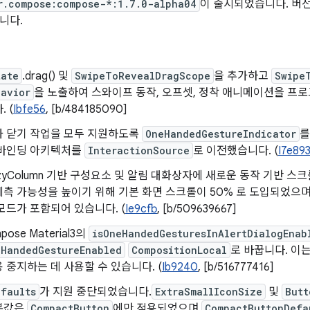
r.compose:compose-*:1.7.0-alpha04
이 출시되었습니다. 버전 1
니다.
tate
.drag() 및
SwipeToRevealDragScope
을 추가하고
Swipe
havior
을 노출하여 스와이프 동작, 오프셋, 정착 애니메이션을 프
 (
Ibfe56
, [b/484185090]
과 닫기 작업을 모두 지원하도록
OneHandedGestureIndicator
를
 바인딩 아키텍처를
InteractionSource
로 이전했습니다. (
I7e89
gLazyColumn 기반 구성요소 및 알림 대화상자에 새로운 동작 기반 
측 가능성을 높이기 위해 기본 화면 스크롤이 50% 로 도입되었으며
모드가 포함되어 있습니다. (
Ie9cfb
, [b/509639667]
pose Material3의
isOneHandedGesturesInAlertDialogEnab
eHandedGestureEnabled
CompositionLocal
로 바꿉니다. 이
 중지하는 데 사용할 수 있습니다. (
Ib9240
, [b/516777416]
efaults
가 지원 중단되었습니다.
ExtraSmallIconSize
및
Butt
본값은
CompactButton
에만 적용되었으며
CompactButtonDefa