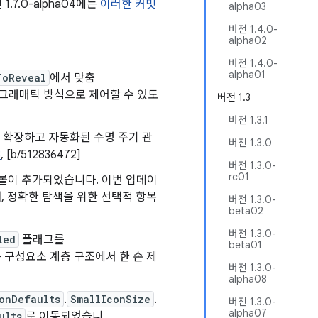
.7.0-alpha04에는
이러한 커밋
alpha03
버전 1.4.0-
alpha02
버전 1.4.0-
alpha01
ToReveal
에서 맞춤
로그래매틱 방식으로 제어할 수 있도
버전 1.3
버전 1.3.1
 확장하고 자동화된 수명 주기 관
버전 1.3.0
3
, [b/512836472]
버전 1.3.0-
rc01
스크롤이 추가되었습니다. 이번 업데이
, 정확한 탐색을 위한 선택적 항목
버전 1.3.0-
beta02
버전 1.3.0-
led
플래그를
beta01
는 구성요소 계층 구조에서 한 손 제
버전 1.3.0-
alpha08
onDefaults
.
SmallIconSize
.
버전 1.3.0-
alpha07
ults
로 이동되었습니