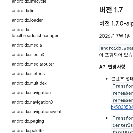
androidx
.
lifecycle
버전 1
.
7
androidx
.
lint
androidx
.
loader
버전 1
.
7
.
0-al
androidx
.
localbroadcastmanager
2026년 7월 1일
androidx
.
media
androidx.wea
androidx
.
media3
이 포함되어 있습
androidx
.
mediarouter
API 변경사항
androidx
.
metrics
콘텐츠 업데
androidx
.
multidex
Transfor
androidx
.
navigation
remembe
remember
androidx
.
navigation3
b/503353
androidx
.
navigationevent
Transfor
androidx
.
paging
centerIt
androidx
.
palette
firstVis