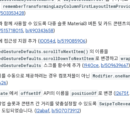
록
rememberTransformingLazyColumnFirstLayoutItemProvi
/503353428
)
과 함께 사용할 수 있도록 다중 슬롯 Material3 버튼 및 카드 콘텐
/515718015
,
b/490343658
)
에 접근성 지원 추가 (
I0054d
,
b/519085906
)
edGestureDefaults.scrollToNextItem()
의 이름을
edGestureDefaults.scrollDownToNextItem
로 변경하고
wra
edGestureDefaults
스크롤 함수에 추가 (
I940ce
,
b/509639667
)
키를 수동으로 제공하려는 경우 컴포저블이 아닌
Modifier.oneHa
626
)
tate
에서
offsetOf
API의 이름을
positionOf
로 변경 (
I2675f
작업 슬롯과 콘텐츠 간 거리를 맞춤설정할 수 있도록
SwipeToReve
 도입되었습니다. (
I2abaf
,
b/507073912
)