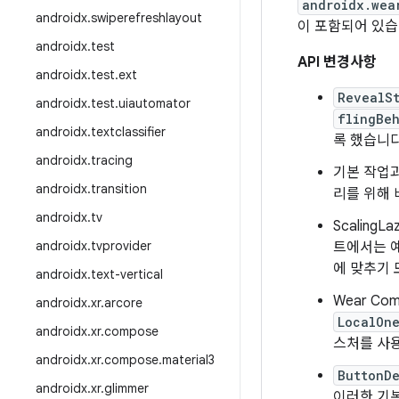
androidx.wea
androidx
.
swiperefreshlayout
이 포함되어 있습
androidx
.
test
API 변경사항
androidx
.
test
.
ext
RevealS
androidx
.
test
.
uiautomator
flingBe
androidx
.
textclassifier
록 했습니다.
androidx
.
tracing
기본 작업
androidx
.
transition
리를 위해
androidx
.
tv
Scalin
androidx
.
tvprovider
트에서는 예
에 맞추기 
androidx
.
text-vertical
Wear Com
androidx
.
xr
.
arcore
LocalOn
androidx
.
xr
.
compose
스처를 사용
androidx
.
xr
.
compose
.
material3
ButtonD
androidx
.
xr
.
glimmer
이러한 기