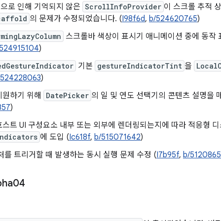
으로 인해 기억되지 않은
ScrollInfoProvider
이 스크롤 추적 
caffold
의 문제가 수정되었습니다. (
I98f6d
,
b/524620765
)
rmingLazyColumn
스크롤바 색상이 표시기 애니메이션 중에 동작 
/524915104
)
edGestureIndicator
기본
gestureIndicatorTint
을
Local
/524228063
)
지원하기 위해
DatePicker
의 일 및 연도 선택기의 콘텐츠 설명을 
857
)
스트 UI 구성요소 내부 또는 외부에 렌더링되는지에 따라 적응형 
ndicators
에 도입 (
Ic618f
,
b/515071642
)
처를 트리거할 때 발생하는 동시 실행 문제 수정 (
I7b95f
,
b/512086
pha04