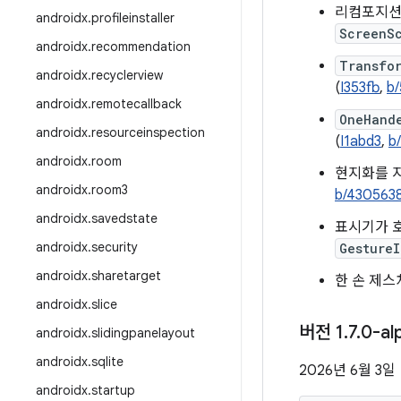
리컴포지션
androidx
.
profileinstaller
ScreenS
androidx
.
recommendation
Transfo
androidx
.
recyclerview
(
I353fb
,
b
androidx
.
remotecallback
OneHand
androidx
.
resourceinspection
(
I1abd3
,
b
androidx
.
room
현지화를 
androidx
.
room3
b/430563
androidx
.
savedstate
표시기가 호
androidx
.
security
GestureI
androidx
.
sharetarget
한 손 제스
androidx
.
slice
버전 1
.
7
.
0-al
androidx
.
slidingpanelayout
androidx
.
sqlite
2026년 6월 3일
androidx
.
startup