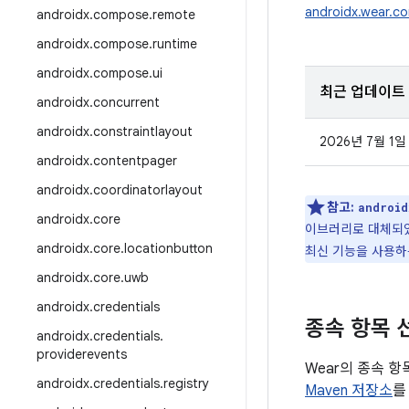
androidx.wear.c
androidx
.
compose
.
remote
androidx
.
compose
.
runtime
androidx
.
compose
.
ui
최근 업데이트
androidx
.
concurrent
androidx
.
constraintlayout
2026년 7월 1일
androidx
.
contentpager
androidx
.
coordinatorlayout
참고:
android
androidx
.
core
이브러리로 대체되었습
androidx
.
core
.
locationbutton
최신 기능을 사용하
androidx
.
core
.
uwb
androidx
.
credentials
종속 항목 
androidx
.
credentials
.
providerevents
Wear의 종속 
androidx
.
credentials
.
registry
Maven 저장소
를