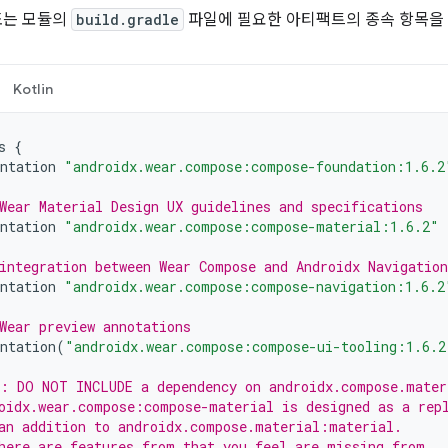
또는 모듈의
build.gradle
파일에 필요한 아티팩트의 종속 항목을
Kotlin
s
{
ntation
"androidx.wear.compose:compose-foundation:1.6.2
Wear Material Design UX guidelines and specifications
ntation
"androidx.wear.compose:compose-material:1.6.2"
integration between Wear Compose and Androidx Navigation
ntation
"androidx.wear.compose:compose-navigation:1.6.2
Wear preview annotations
ntation
(
"androidx.wear.compose:compose-ui-tooling:1.6.2
: DO NOT INCLUDE a dependency on androidx.compose.mater
oidx.wear.compose:compose-material is designed as a rep
an addition to androidx.compose.material:material.
here are features from that you feel are missing from