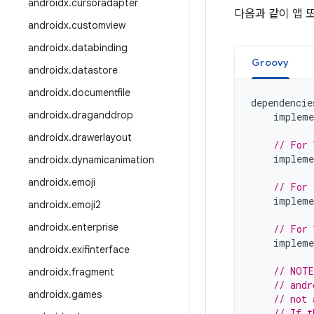
androidx
.
cursoradapter
다음과 같이 앱 
androidx
.
customview
androidx
.
databinding
Groovy
androidx
.
datastore
androidx
.
documentfile
dependencie
androidx
.
draganddrop
impleme
androidx
.
drawerlayout
// For 
impleme
androidx
.
dynamicanimation
androidx
.
emoji
// For 
impleme
androidx
.
emoji2
androidx
.
enterprise
// For 
impleme
androidx
.
exifinterface
// NOTE
androidx
.
fragment
// andr
androidx
.
games
// not 
// If t