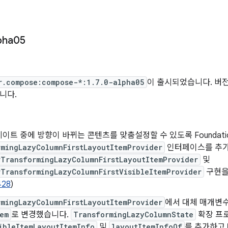
pha05
r.compose:compose-*:1.7.0-alpha05
이 출시되었습니다. 버전 1
니다.
이트 중에 방향이 바뀌는 콘텐츠를 맞춤설정할 수 있도록 Foundati
mingLazyColumnFirstLayoutItemProvider
인터페이스를 추가하고
rTransformingLazyColumnFirstLayoutItemProvider
및
TransformingLazyColumnFirstVisibleItemProvider
구현을
428
)
mingLazyColumnFirstLayoutItemProvider
에서 대체 매개변
em
로 변경했습니다.
TransformingLazyColumnState
확장 프
ibleItemLayoutItemInfo
및
layoutItemInfoOf
를 추가하고