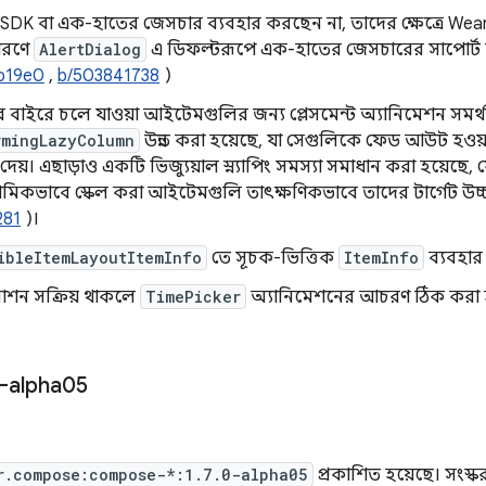
 SDK বা এক-হাতের জেসচার ব্যবহার করছেন না, তাদের ক্ষেত্রে W
ারণে
AlertDialog
এ ডিফল্টরূপে এক-হাতের জেসচারের সাপোর্ট স
Ib19e0
,
b/503841738
)
র বাইরে চলে যাওয়া আইটেমগুলির জন্য প্লেসমেন্ট অ্যানিমেশন সমর
rmingLazyColumn
উন্নত করা হয়েছে, যা সেগুলিকে ফেড আউট হওয়ার 
েয়। এছাড়াও একটি ভিজ্যুয়াল স্ন্যাপিং সমস্যা সমাধান করা হয়েছে, 
ামিকভাবে স্কেল করা আইটেমগুলি তাৎক্ষণিকভাবে তাদের টার্গেট উচ্চতা
281
)।
ibleItemLayoutItemInfo
তে সূচক-ভিত্তিক
ItemInfo
ব্যবহার
শন সক্রিয় থাকলে
TimePicker
অ্যানিমেশনের আচরণ ঠিক করা হ
-alpha05
r.compose:compose-*:1.7.0-alpha05
প্রকাশিত হয়েছে। সংস্