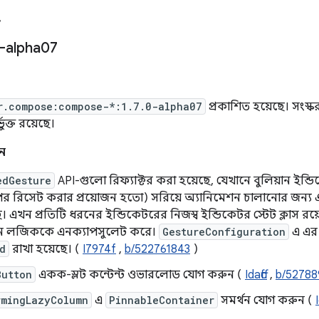
৭
-alpha07
r.compose:compose-*:1.7.0-alpha07
প্রকাশিত হয়েছে। সংস্
ভুক্ত রয়েছে।
ন
edGesture
API-গুলো রিফ্যাক্টর করা হয়েছে, যেখানে বুলিয়ান ইন্ড
র রিসেট করার প্রয়োজন হতো) সরিয়ে অ্যানিমেশন চালানোর জন্য 
। এখন প্রতিটি ধরনের ইন্ডিকেটরের নিজস্ব ইন্ডিকেটর স্টেট ক্লাস রয
শন লজিককে এনক্যাপসুলেট করে।
GestureConfiguration
এ এর
d
রাখা হয়েছে। (
I7974f
,
b/522761843
)
Button
একক-স্লট কন্টেন্ট ওভারলোড যোগ করুন (
Idaffc
,
b/5278
rmingLazyColumn
এ
PinnableContainer
সমর্থন যোগ করুন (