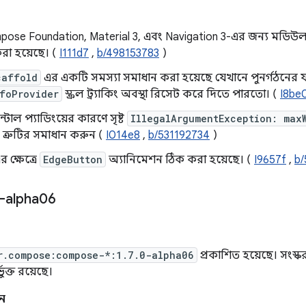
ose Foundation, Material 3, এবং Navigation 3-এর জন্য মডিউল
া হয়েছে। (
I111d7
,
b/498153783
)
caffold
এর একটি সমস্যা সমাধান করা হয়েছে যেখানে পুনর্গঠনের 
foProvider
স্ক্রল ট্র্যাকিং অবস্থা রিসেট করে দিতে পারতো। (
I8be
্টাল প্যাডিংয়ের কারণে সৃষ্ট
IllegalArgumentException: max
ত্রুটির সমাধান করুন (
I014e8
,
b/531192734
)
এর ক্ষেত্রে
EdgeButton
অ্যানিমেশন ঠিক করা হয়েছে। (
I9657f
,
b
-alpha06
r.compose:compose-*:1.7.0-alpha06
প্রকাশিত হয়েছে। সংস্
ভুক্ত রয়েছে।
ন