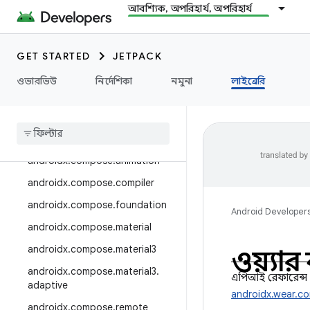
androidx.camera.media3
আবশ্যিক, অপরিহার্য, অপরিহার্য
androidx.camera.viewfinder
androidx.car
GET STARTED
JETPACK
androidx.car.app
ওভারভিউ
নির্দেশিকা
নমুনা
লাইব্রেরি
androidx.cardview
androidx
.
collection
androidx
.
compose
androidx
.
compose
.
animation
androidx
.
compose
.
compiler
androidx
.
compose
.
foundation
Android Developer
androidx
.
compose
.
material
androidx
.
compose
.
material3
ওয়্যা
androidx
.
compose
.
material3
.
এপিআই রেফারেন্স
adaptive
androidx.wear.c
androidx
.
compose
.
remote