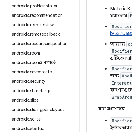
androidx
.
profileinstaller
Material3
androidx
.
recommendation
যথাক্রমে
androidx
.
recyclerview
Modifie
b/527068
androidx
.
remotecallback
androidx
.
resourceinspection
অন্যান্য
c
Modifie
androidx
.
room
এটিকে nul
androidx
.
room3 সম্পর্কে
Modifie
androidx
.
savedstate
জন্য
OneH
androidx
.
security
Interac
ফাংশনগুলো
androidx
.
sharetarget
wrapAro
androidx
.
slice
বাগ সংশোধন
androidx
.
slidingpanelayout
androidx
.
sqlite
Modifie
ইন্টারঅ্যা
androidx
.
startup