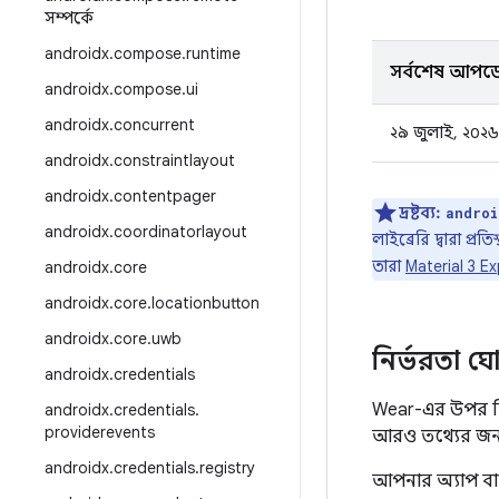
সম্পর্কে
androidx
.
compose
.
runtime
সর্বশেষ আপড
androidx
.
compose
.
ui
androidx
.
concurrent
২৯ জুলাই, ২০২৬
androidx
.
constraintlayout
androidx
.
contentpager
দ্রষ্টব্য:
androi
androidx
.
coordinatorlayout
লাইব্রেরি দ্বারা প
তারা
Material 3 E
androidx
.
core
androidx
.
core
.
locationbutton
androidx
.
core
.
uwb
নির্ভরতা ঘ
androidx
.
credentials
Wear-এর উপর ন
androidx
.
credentials
.
providerevents
আরও তথ্যের জন
androidx
.
credentials
.
registry
আপনার অ্যাপ ব