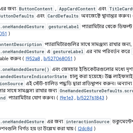
-এর জন্য
ButtonContent
,
AppCardContent
এবং
TitleCard
ButtonDefaults
এবং
CardDefaults
অবজেক্টে স্থানান্তর করুন।
r.oneHandedGesture
gestureLabel
প্যারামিটার থেকে ডিফল্
051
)
ontentDescription
প্যারামিটারগুলির সাথে সামঞ্জস্য রাখার জন্য,
r.oneHandedGesture
এ
gestureLabel
এর নাম পরিবর্তন করে
lable করুন (
I952a8
,
b/527068051
)
r.oneHandedGesture()
এবং জেসচার ইন্ডিকেটরগুলোর মধ্যে দৃশ্য
andedGestureIndicatorState
চালু করা হয়েছে। উন্নত লাইফসাইক
tionSource
এই স্টেট-চালিত পদ্ধতি দ্বারা প্রতিস্থাপন করুন। অন্যান্
র সাথে সামঞ্জস্য রাখার জন্য
OneHandedGestureDefaults.scr
und
প্যারামিটার যোগ করুন। (
I9e1e3
,
b/522761843
)
r.oneHandedGesture
এর জন্য
interactionSource
ডকুমেন্টে
কশনগুলি নির্গত হয় তা উল্লেখ করা যায় (
I2dc8d
)