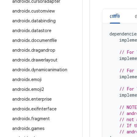
androidx
.
cursoradapter
androidx
.
customview
গ্রোভি
androidx
.
databinding
androidx
.
datastore
dependencie
impleme
androidx
.
documentfile
androidx
.
dragandrop
// For 
impleme
androidx
.
drawerlayout
androidx
.
dynamicanimation
// For 
impleme
androidx
.
emoji
// For 
androidx
.
emoji2
impleme
androidx
.
enterprise
// NOTE
androidx
.
exifinterface
// andr
androidx
.
fragment
// not 
// If t
androidx
.
games
// andr