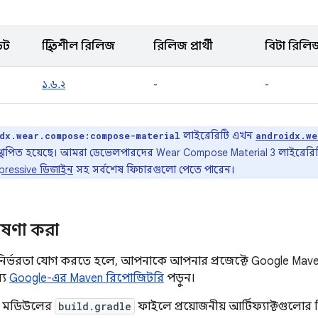
েট
স্থিতিশীল রিলিজ
রিলিজ প্রার্থী
বিটা রিলি
১.৬.২
-
-
লাইব্রেরিটি এখন
dx.wear.compose:compose-material
androidx.we
্রতিস্থাপিত হয়েছে। আমরা ডেভেলপারদের Wear Compose Material 3 লাইব্রেরিট
xpressive ডিজাইন
সহ সর্বশেষ ফিচারগুলো পেতে পারেন।
োষণা করা
ির্ভরতা যোগ করতে হলে, আপনাকে আপনার প্রজেক্টে Google Mav
্য
Google-এর Maven রিপোজিটরি
পড়ুন।
া মডিউলের
build.gradle
ফাইলে প্রয়োজনীয় আর্টিফ্যাক্টগুলোর 