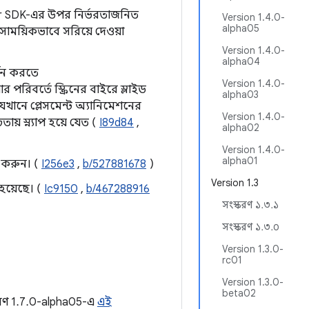
ear SDK-এর উপর নির্ভরতাজনিত
Version 1.4.0-
alpha05
াময়িকভাবে সরিয়ে দেওয়া
Version 1.4.0-
alpha04
্থন করতে
Version 1.4.0-
পরিবর্তে স্ক্রিনের বাইরে স্লাইড
alpha03
যেখানে প্লেসমেন্ট অ্যানিমেশনের
Version 1.4.0-
য় স্ন্যাপ হয়ে যেত (
I89d84
,
alpha02
Version 1.4.0-
alpha01
 করুন। (
I256e3
,
b/527881678
)
Version 1.3
য়েছে। (
Ic9150
,
b/467288916
সংস্করণ ১.৩.১
সংস্করণ ১.৩.০
Version 1.3.0-
rc01
Version 1.3.0-
beta02
করণ 1.7.0-alpha05-এ
এই