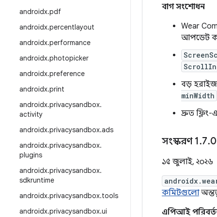
বাগ সংশোধন
androidx
.
pdf
Wear Comp
androidx
.
percentlayout
আপডেট কর
androidx
.
performance
ScreenS
androidx
.
photopicker
ScrollIn
androidx
.
preference
বড় হরাইজন
androidx
.
print
minWidth
androidx
.
privacysandbox
.
দ্রুত ফ্লিং-
activity
androidx
.
privacysandbox
.
ads
সংস্করণ 1
.
7
.
0
androidx
.
privacysandbox
.
plugins
১৫ জুলাই, ২০২৬
androidx
.
privacysandbox
.
sdkruntime
androidx.wea
কমিটগুলো
অন্তর্
androidx
.
privacysandbox
.
tools
androidx
.
privacysandbox
.
ui
এপিআই পরিবর্ত