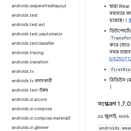
androidx
.
swiperefreshlayout
যারা Wear
সমস্যার ক
androidx
.
test
হয়েছে। (
androidx
.
test
.
ext
ভিউপোর্টে
androidx
.
test
.
uiautomator
Transfo
androidx
.
textclassifier
করে যেতে দ
সময় ডায়ন
androidx
.
tracing
b/525071
androidx
.
transition
firstVis
androidx
.
tv
রিডিউস মো
androidx
.
tv প্রদানকারী
)
androidx
.
text-উল্লম্ব
androidx
.
xr
.
arcore
সংস্করণ 1
.
7
.
0
androidx
.
xr
.
compose
০১ জুলাই, ২০২৬
androidx
.
xr
.
compose
.
material3
androidx
.
xr
.
glimmer
androidx.wea