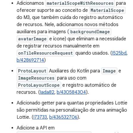
Adicionamos
materialScopeWithResources
para
oferecer suporte ao conceito de
MaterialScope
do M3, que também cuida do registro automático
de recursos. Nele, adicionamos novos métodos
auxiliares para imagens (
backgroundImage
avatarImage
e ícone) que eliminam a necessidade
de registrar recursos manualmente em
onTileResourceRequest
quando usados. (
I525bd
,
b/428692714
)
ProtoLayout
Auxiliares do Kotlin para
Image
e
ImageResources
para uso com
ProtoLayoutScope
e registro automático de
recursos. (
Iada82
,
b/430584304
).
Adicionado getter para quantas propriedades Lottie
são permitidas na personalização de uma animação
Lottie. (
I73733
,
b/436532706
).
Adicione a API em