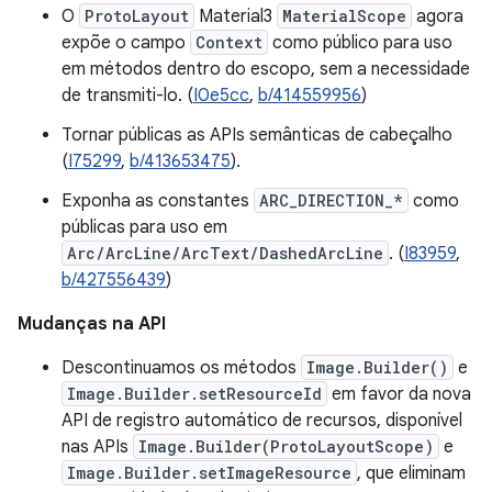
O
ProtoLayout
Material3
MaterialScope
agora
expõe o campo
Context
como público para uso
em métodos dentro do escopo, sem a necessidade
de transmiti-lo. (
I0e5cc
,
b/414559956
)
Tornar públicas as APIs semânticas de cabeçalho
(
I75299
,
b/413653475
).
Exponha as constantes
ARC_DIRECTION_*
como
públicas para uso em
Arc/ArcLine/ArcText/DashedArcLine
. (
I83959
,
b/427556439
)
Mudanças na API
Descontinuamos os métodos
Image.Builder()
e
Image.Builder.setResourceId
em favor da nova
API de registro automático de recursos, disponível
nas APIs
Image.Builder(ProtoLayoutScope)
e
Image.Builder.setImageResource
, que eliminam