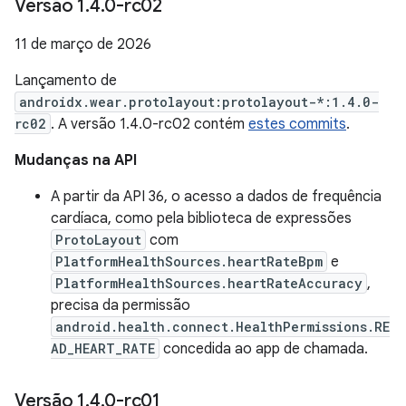
Versão 1
.
4
.
0-rc02
11 de março de 2026
Lançamento de
androidx.wear.protolayout:protolayout-*:1.4.0-
rc02
. A versão 1.4.0-rc02 contém
estes commits
.
Mudanças na API
A partir da API 36, o acesso a dados de frequência
cardíaca, como pela biblioteca de expressões
ProtoLayout
com
PlatformHealthSources.heartRateBpm
e
PlatformHealthSources.heartRateAccuracy
,
precisa da permissão
android.health.connect.HealthPermissions.RE
AD_HEART_RATE
concedida ao app de chamada.
Versão 1
.
4
.
0-rc01