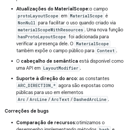
Atualizações do MaterialScope
:o campo
protoLayoutScope
em
MaterialScope
é
NonNull
para facilitar o uso quando criado via
materialScopeWithResources
. Uma nova função
hasProtoLayoutScope
foi adicionada para
verificar a presença dele. O
MaterialScope
também expõe o campo público para
Context
.
O
cabeçalho de semântica
está disponível como
uma API em
LayoutModifier
.
Suporte à direção do arco
: as constantes
ARC_DIRECTION_*
agora são expostas como
públicas para uso em elementos
Arc
/
ArcLine
/
ArcText
/
DashedArcLine
.
Correções de bugs
Comparação de recursos
:otimizamos o
desempenho implementando métodos
hash
e