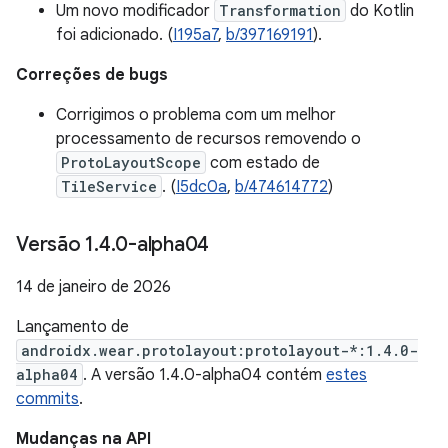
Um novo modificador
Transformation
do Kotlin
foi adicionado. (
I195a7
,
b/397169191
).
Correções de bugs
Corrigimos o problema com um melhor
processamento de recursos removendo o
ProtoLayoutScope
com estado de
TileService
. (
I5dc0a
,
b/474614772
)
Versão 1
.
4
.
0-alpha04
14 de janeiro de 2026
Lançamento de
androidx.wear.protolayout:protolayout-*:1.4.0-
alpha04
. A versão 1.4.0-alpha04 contém
estes
commits
.
Mudanças na API