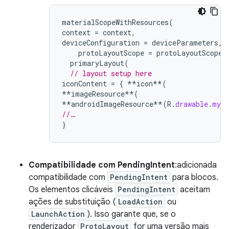
materialScopeWithResources
(
context
=
context
,
deviceConfiguration
=
deviceParameters
,
protoLayoutScope
=
protoLayoutScope
)
primaryLayout
(
// layout setup here
iconContent
=
{
**
icon
**
(
**
imageResource
**
(
**
androidImageResource
**
(
R
.
drawable
.
myIc
//…
}
Compatibilidade com PendingIntent
:adicionada
compatibilidade com
PendingIntent
para blocos.
Os elementos clicáveis
PendingIntent
aceitam
ações de substituição (
LoadAction
ou
LaunchAction
). Isso garante que, se o
renderizador
ProtoLayout
for uma versão mais