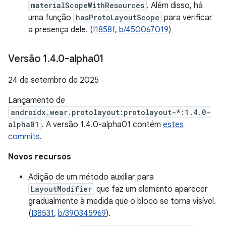
materialScopeWithResources
. Além disso, há
uma função
hasProtoLayoutScope
para verificar
a presença dele. (
I1858f
,
b/450067019
)
Versão 1
.
4
.
0-alpha01
24 de setembro de 2025
Lançamento de
androidx.wear.protolayout:protolayout-*:1.4.0-
alpha01
. A versão 1.4.0-alpha01 contém
estes
commits
.
Novos recursos
Adição de um método auxiliar para
LayoutModifier
que faz um elemento aparecer
gradualmente à medida que o bloco se torna visível.
(
I38531
,
b/390345969
).