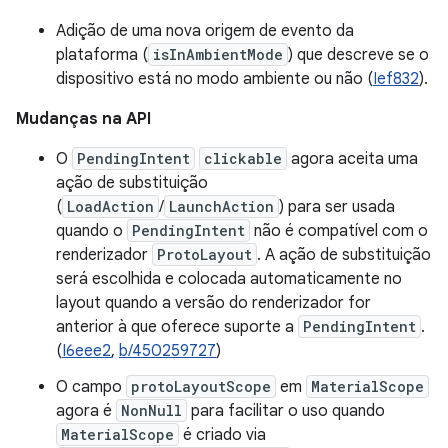
Adição de uma nova origem de evento da
plataforma (
isInAmbientMode
) que descreve se o
dispositivo está no modo ambiente ou não (
Ief832
).
Mudanças na API
O
PendingIntent
clickable
agora aceita uma
ação de substituição
(
LoadAction
/
LaunchAction
) para ser usada
quando o
PendingIntent
não é compatível com o
renderizador
ProtoLayout
. A ação de substituição
será escolhida e colocada automaticamente no
layout quando a versão do renderizador for
anterior à que oferece suporte a
PendingIntent
.
(
I6eee2
,
b/450259727
)
O campo
protoLayoutScope
em
MaterialScope
agora é
NonNull
para facilitar o uso quando
MaterialScope
é criado via