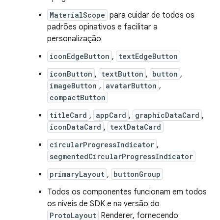
MaterialScope
para cuidar de todos os
padrões opinativos e facilitar a
personalização
iconEdgeButton
,
textEdgeButton
iconButton
,
textButton
,
button
,
imageButton
,
avatarButton
,
compactButton
titleCard
,
appCard
,
graphicDataCard
,
iconDataCard
,
textDataCard
circularProgressIndicator
,
segmentedCircularProgressIndicator
primaryLayout
,
buttonGroup
Todos os componentes funcionam em todos
os níveis de SDK e na versão do
ProtoLayout
Renderer, fornecendo