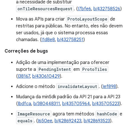
a necessidade de substituir
onTileResourcesRequest
. (
I7bfe6
,
b/432758526
)
Mova as APIs para criar
ProtoLayoutScope
de
restritas para públicas. No entanto, eles não devem
ser usados, já que o sistema processa essas
chamadas. (
I1d8e8
,
b/432758251
)
Correções de bugs
Adição de uma implementação para oferecer
suporte a
PendingIntent
em
ProtoTiles
(
I38167
,
b/430610429
).
Adicione o método
invalidateLayout
. (
Ief898
).
Mudança da minSdk padrão da API 21 para a API 23
(
Ibdfca
,
b/380448311
,
b/435705964
,
b/435705223
).
ImageResource
agora tem métodos
hashCode
e
equals
. (
I650ee
,
b/428692423
,
b/428693523
).