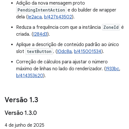
Adição da nova mensagem proto
PendingIntentAction
e do builder de wrapper
dela (
Ie2aca
,
b/427643502
).
Reduza a frequência com que a instância
ZoneId
é
criada. (
I284d3
).
Aplique a descrição de conteúdo padrão ao único
slot
textButton
. (
I0dc8a
,
b/415001534
).
Correção de cálculos para ajustar o número
máximo de linhas no lado do renderizador. (
I933bc
,
b/414353620
).
Versão 1
.
3
Versão 1
.
3
.
0
4 de junho de 2025