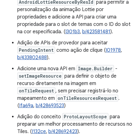
AndroidLottieResourceByResId
para permitir a
personalização da animação Lottie por
propriedades e adicione a API para criar uma
propriedade para o slot de temas com o ID do slot
na cor especificada. (
I301b3
,
b/423581481
).
Adição de APIs de provedor para aceitar
PendingIntent
como ação de clique (
I01978
,
b/433802488
).
Adicione uma nova API em
Image.Builder
-
setImageResource
para definir o objeto de
recurso diretamente na imagem em
onTileRequest
, sem precisar registrá-lo no
mapeamento em
onTileResourcesRequest
.
(
Ifa69a
,
b/428693523
)
Adição do conceito
ProtoLayoutScope
para
preparar um melhor processamento de recursos no
Tiles. (
I132ce
,
b/428692423
).